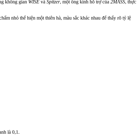
ọng không gian
WISE
và
Spitzer
, một ống kính hỗ trợ của
2MASS
, thực
 chấm nhỏ thể hiện một thiên hà, màu sắc khác nhau để thấy rõ tỷ lệ
nh là 0,1.