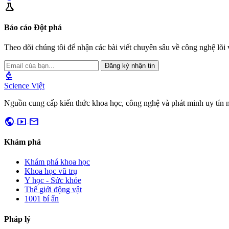
science
Báo cáo Đột phá
Theo dõi chúng tôi để nhận các bài viết chuyên sâu về công nghệ lõi v
Đăng ký nhận tin
biotech
Science Việt
Nguồn cung cấp kiến thức khoa học, công nghệ và phát minh uy tín 
public
smart_display
mail
Khám phá
Khám phá khoa học
Khoa học vũ trụ
Y học - Sức khỏe
Thế giới động vật
1001 bí ẩn
Pháp lý