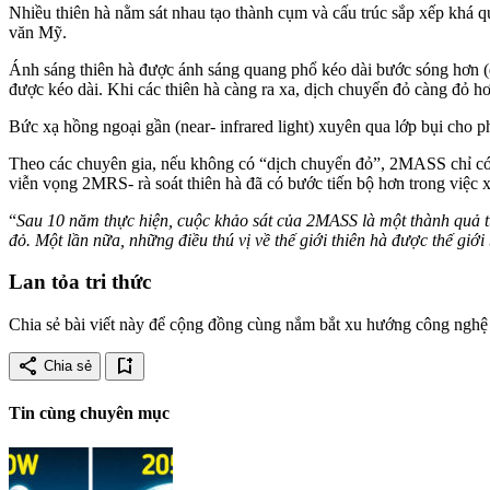
Nhiều thiên hà nằm sát nhau tạo thành cụm và cấu trúc sắp xếp khá 
văn Mỹ.
Ánh sáng thiên hà được ánh sáng quang phổ kéo dài bước sóng hơn (d
được kéo dài. Khi các thiên hà càng ra xa, dịch chuyển đỏ càng đỏ h
Bức xạ hồng ngoại gần (near- infrared light) xuyên qua lớp bụi cho ph
Theo các chuyên gia, nếu không có “dịch chuyển đỏ”, 2MASS chỉ có
viễn vọng 2MRS- rà soát thiên hà đã có bước tiến bộ hơn trong việc xá
“
Sau 10 năm thực hiện, cuộc khảo sát của 2MASS là một thành quả tuy
đỏ. Một lần nữa, những điều thú vị về thế giới thiên hà được thế giới
Lan tỏa tri thức
Chia sẻ bài viết này để cộng đồng cùng nắm bắt xu hướng công nghệ 
share
bookmark_add
Chia sẻ
Tin cùng chuyên mục