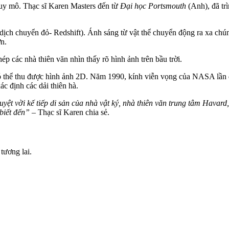
quy mô. Thạc sĩ Karen Masters đến từ
Đại học Portsmouth
(Anh), đã tr
ịch chuyển đỏ- Redshift). Ánh sáng từ vật thể chuyển động ra xa chú
ơn.
ép các nhà thiên văn nhìn thấy rõ hình ảnh trên bầu trời.
 thể thu được hình ảnh 2D. Năm 1990, kính viễn vọng của NASA lần đ
c định các dải thiên hà.
ệt vời kế tiếp di sản của nhà vật ký, nhà thiên văn trung tâm Havard
 biết đến”
– Thạc sĩ Karen chia sẻ.
tương lai.