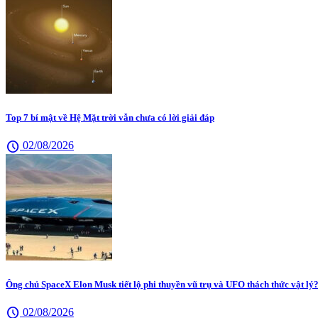
Top 7 bí mật về Hệ Mặt trời vẫn chưa có lời giải đáp
schedule
02/08/2026
Ông chủ SpaceX Elon Musk tiết lộ phi thuyền vũ trụ và UFO thách thức vật lý
schedule
02/08/2026