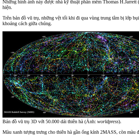
Những hình ảnh này được nhà kỹ thuật phần mềm Thomas H.Jarrett
hiện.
Trên bản đồ vũ trụ, những vệt tối khi đi qua vùng trung tâm bị lớp bụ
khoảng cách giữa chúng.
Bản đồ vũ trụ 3D với 50.000 dải thiên hà (Ảnh:
worldpress
).
Màu xanh tượng trưng cho thiên hà gần ống kính 2MASS, còn màu đỏ 