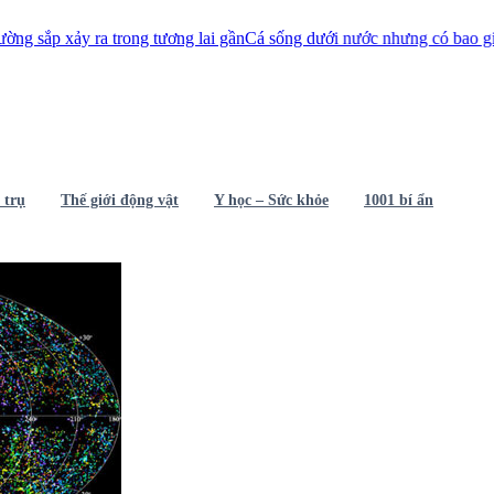
xảy ra trong tương lai gần
Cá sống dưới nước nhưng có bao giờ chúng
 trụ
Thế giới động vật
Y học – Sức khỏe
1001 bí ẩn