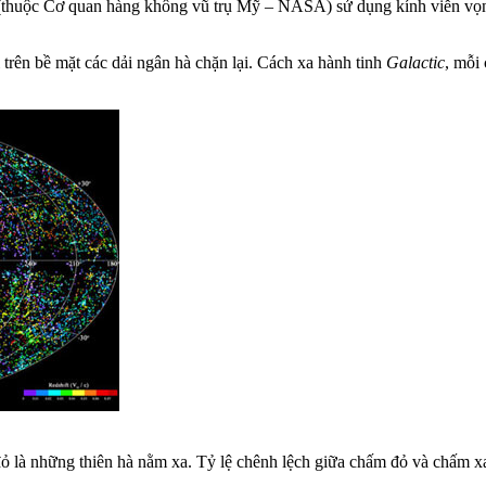
 (thuộc Cơ quan hàng không vũ trụ Mỹ – NASA) sử dụng kính viễn v
i trên bề mặt các dải ngân hà chặn lại. Cách xa hành tinh
Galactic
, mỗi
là những thiên hà nằm xa. Tỷ lệ chênh lệch giữa chấm đỏ và chấm xa