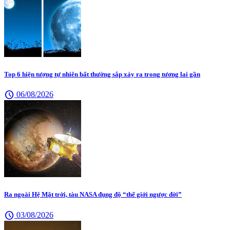
Top 6 hiện tượng tự nhiên bất thường sắp xảy ra trong tương lai gần
schedule
06/08/2026
Ra ngoài Hệ Mặt trời, tàu NASA đụng độ “thế giới ngược đời”
schedule
03/08/2026