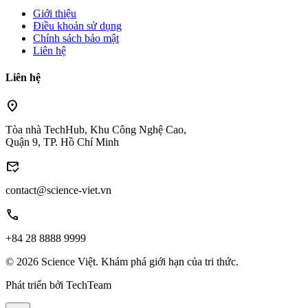
Giới thiệu
Điều khoản sử dụng
Chính sách bảo mật
Liên hệ
Liên hệ
location_on
Tòa nhà TechHub, Khu Công Nghệ Cao,
Quận 9, TP. Hồ Chí Minh
mark_email_read
contact@science-viet.vn
call
+84 28 8888 9999
© 2026 Science Việt. Khám phá giới hạn của tri thức.
Phát triển bởi
TechTeam