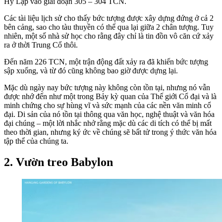
Hy Lạp vào giai đoạn 305 – 304 TCN.
Các tài liệu lịch sử cho thấy bức tượng được xây dựng đứng ở cả 2
bên cảng, sao cho tàu thuyền có thể qua lại giữa 2 chân tượng. Tuy
nhiên, một số nhà sử học cho rằng đây chỉ là tin đồn vô căn cứ xảy
ra ở thời Trung Cổ thôi.
Đến năm 226 TCN, một trận động đất xảy ra đã khiến bức tượng
sập xuống, và từ đó cũng không bao giờ được dựng lại.
Mặc dù ngày nay bức tượng này không còn tồn tại, nhưng nó vẫn
được nhớ đến như một trong Bảy kỳ quan của Thế giới Cổ đại và là
minh chứng cho sự hùng vĩ và sức mạnh của các nền văn minh cổ
đại. Di sản của nó tồn tại thông qua văn học, nghệ thuật và văn hóa
đại chúng – một lời nhắc nhở rằng mặc dù các di tích có thể bị mất
theo thời gian, nhưng ký ức về chúng sẽ bất tử trong ý thức văn hóa
tập thể của chúng ta.
2. Vườn treo Babylon