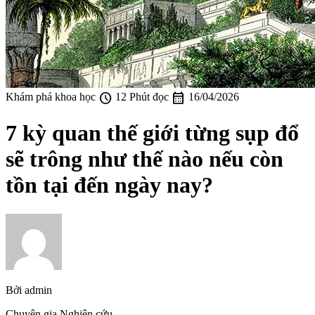
schedule
calendar_month
Khám phá khoa học
12 Phút đọc
16/04/2026
7 kỳ quan thế giới từng sụp đổ
sẽ trông như thế nào nếu còn
tồn tại đến ngày nay?
Bởi
admin
Chuyên gia Nghiên cứu