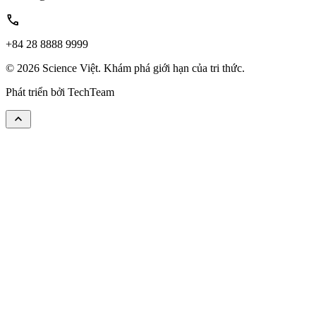
call
+84 28 8888 9999
© 2026 Science Việt. Khám phá giới hạn của tri thức.
Phát triển bởi
TechTeam
keyboard_arrow_up