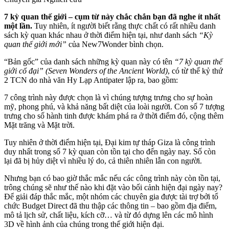
7 kỳ quan thế giới – cụm từ này chắc chắn bạn đã nghe ít nhất
một lần.
Tuy nhiên, ít người biết rằng thực chất có rất nhiều danh
sách kỳ quan khác nhau ở thời điểm hiện tại, như danh sách
“Kỳ
quan thế giới mới”
của New7Wonder bình chọn.
“Bản gốc” của danh sách những kỳ quan này có tên
“7 kỳ quan thế
giới cổ đại” (Seven Wonders of the Ancient World)
, có từ thế kỷ thứ
2 TCN do nhà văn Hy Lạp Antipater lập ra, bao gồm:
7 công trình này được chọn là vì chúng tượng trưng cho sự hoàn
mỹ, phong phú, và khả năng bất diệt của loài người. Con số 7 tượng
trưng cho số hành tinh được khám phá ra ở thời điểm đó, cộng thêm
Mặt trăng và Mặt trời.
Tuy nhiên ở thời điểm hiện tại, Đại kim tự tháp Giza là công trình
duy nhất trong số 7 kỳ quan còn tồn tại cho đến ngày nay. Số còn
lại đã bị hủy diệt vì nhiều lý do, cả thiên nhiên lẫn con người.
Nhưng bạn có bao giờ thắc mắc nếu các công trình này còn tồn tại,
trông chúng sẽ như thế nào khi đặt vào bối cảnh hiện đại ngày nay?
Để giải đáp thắc mắc, một nhóm các chuyên gia được tài trợ bởi tổ
chức Budget Direct đã thu thập các thông tin – bao gồm địa điểm,
mô tả lịch sử, chất liệu, kích cỡ… và từ đó dựng lên các mô hình
3D về hình ảnh của chúng trong thế giới hiện đại.