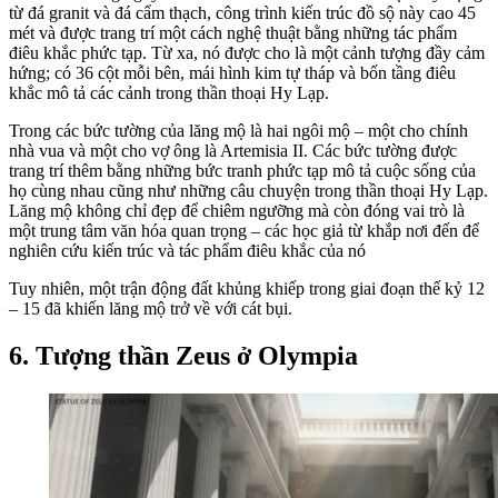
từ đá granit và đá cẩm thạch, công trình kiến trúc đồ sộ này cao 45
mét và được trang trí một cách nghệ thuật bằng những tác phẩm
điêu khắc phức tạp. Từ xa, nó được cho là một cảnh tượng đầy cảm
hứng; có 36 cột mỗi bên, mái hình kim tự tháp và bốn tầng điêu
khắc mô tả các cảnh trong thần thoại Hy Lạp.
Trong các bức tường của lăng mộ là hai ngôi mộ – một cho chính
nhà vua và một cho vợ ông là Artemisia II. Các bức tường được
trang trí thêm bằng những bức tranh phức tạp mô tả cuộc sống của
họ cùng nhau cũng như những câu chuyện trong thần thoại Hy Lạp.
Lăng mộ không chỉ đẹp để chiêm ngưỡng mà còn đóng vai trò là
một trung tâm văn hóa quan trọng – các học giả từ khắp nơi đến để
nghiên cứu kiến trúc và tác phẩm điêu khắc của nó
Tuy nhiên, một trận động đất khủng khiếp trong giai đoạn thế kỷ 12
– 15 đã khiến lăng mộ trở về với cát bụi.
6. Tượng thần Zeus ở Olympia