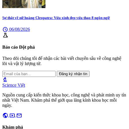
Sự thật về nữ hoàng Cleopatra: Vừa xinh đẹp vừa thạo 8 ngôn ngữ
schedule
06/08/2026
science
Báo cáo Đột phá
Theo dõi chúng tôi để nhận các bài viết chuyên sâu về công nghệ
lõi và vật lý lượng tử.
Đăng ký nhận tin
biotech
Science Việt
Nguồn cung cấp kiến thức khoa học, công nghệ và phát minh uy tín
nhất Việt Nam. Khám phá thế giới qua lăng kính khoa học mỗi
ngày.
public
smart_display
mail
Khám phá