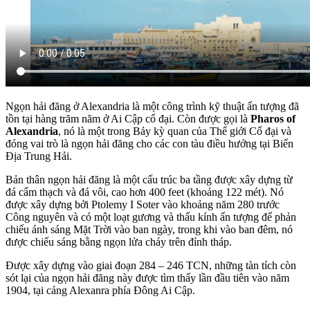
Ngọn hải đăng ở Alexandria là một công trình kỹ thuật ấn tượng đã
tồn tại hàng trăm năm ở Ai Cập cổ đại. Còn được gọi là
Pharos of
Alexandria
, nó là một trong Bảy kỳ quan của Thế giới Cổ đại và
đóng vai trò là ngọn hải đăng cho các con tàu điều hướng tại Biển
Địa Trung Hải.
Bản thân ngọn hải đăng là một cấu trúc ba tầng được xây dựng từ
đá cẩm thạch và đá vôi, cao hơn 400 feet (khoảng 122 mét). Nó
được xây dựng bởi Ptolemy I Soter vào khoảng năm 280 trước
Công nguyên và có một loạt gương và thấu kính ấn tượng để phản
chiếu ánh sáng Mặt Trời vào ban ngày, trong khi vào ban đêm, nó
được chiếu sáng bằng ngọn lửa cháy trên đỉnh tháp.
Được xây dựng vào giai đoạn 284 – 246 TCN, những tàn tích còn
sót lại của ngọn hải đăng này được tìm thấy lần đầu tiên vào năm
1904, tại cảng Alexanra phía Đông Ai Cập.