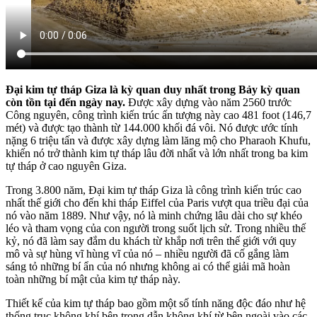
Đại kim tự tháp Giza là kỳ quan duy nhất trong Bảy kỳ quan
còn tồn tại đến ngày nay.
Được xây dựng vào năm 2560 trước
Công nguyên, công trình kiến trúc ấn tượng này cao 481 foot (146,7
mét) và được tạo thành từ 144.000 khối đá vôi. Nó được ước tính
nặng 6 triệu tấn và được xây dựng làm lăng mộ cho Pharaoh Khufu,
khiến nó trở thành kim tự tháp lâu đời nhất và lớn nhất trong ba kim
tự tháp ở cao nguyên Giza.
Trong 3.800 năm, Đại kim tự tháp Giza là công trình kiến trúc cao
nhất thế giới cho đến khi tháp Eiffel của Paris vượt qua triều đại của
nó vào năm 1889. Như vậy, nó là minh chứng lâu dài cho sự khéo
léo và tham vọng của con người trong suốt lịch sử. Trong nhiều thế
kỷ, nó đã làm say đắm du khách từ khắp nơi trên thế giới với quy
mô và sự hùng vĩ hùng vĩ của nó – nhiều người đã cố gắng làm
sáng tỏ những bí ẩn của nó nhưng không ai có thể giải mã hoàn
toàn những bí mật của kim tự tháp này.
Thiết kế của kim tự tháp bao gồm một số tính năng độc đáo như hệ
thống trục không khí bên trong dẫn không khí từ bên ngoài vào các