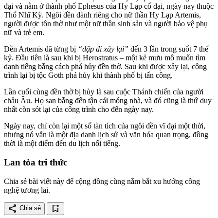
đại và nằm ở thành phố Ephesus của Hy Lạp cổ đại, ngày nay thuộc
Thổ Nhĩ Kỳ. Ngôi đền dành riêng cho nữ thần Hy Lạp Artemis,
người được tôn thờ như một nữ thần sinh sản và người bảo vệ phụ
nữ và trẻ em.
Đền Artemis đã từng bị
“đập đi xây lại”
đến 3 lần trong suốt 7 thế
kỷ. Đầu tiên là sau khi bị Herostratus – một kẻ mưu mô muốn tìm
danh tiếng bằng cách phá hủy đền thờ. Sau khi được xây lại, công
trình lại bị tộc Goth phá hủy khi thành phố bị tấn công.
Lần cuối cùng đền thờ bị hủy là sau cuộc Thánh chiến của người
châu Âu. Họ san bằng đến tận cái móng nhà, và đó cũng là thứ duy
nhất còn sót lại của công trình cho đến ngày nay.
Ngày nay, chỉ còn lại một số tàn tích của ngôi đền vĩ đại một thời,
nhưng nó vẫn là một địa danh lịch sử và văn hóa quan trọng, đồng
thời là một điểm đến du lịch nổi tiếng.
Lan tỏa tri thức
Chia sẻ bài viết này để cộng đồng cùng nắm bắt xu hướng công
nghệ tương lai.
share
bookmark_add
Chia sẻ