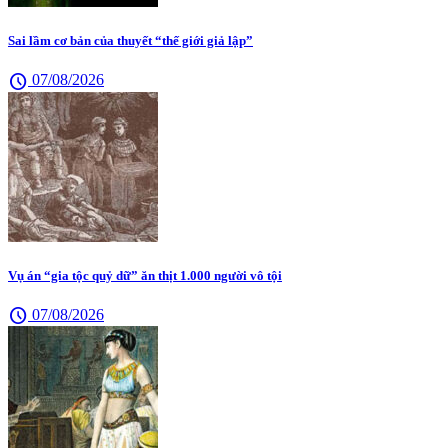
Sai lầm cơ bản của thuyết “thế giới giả lập”
schedule
07/08/2026
Vụ án “gia tộc quỷ dữ” ăn thịt 1.000 người vô tội
schedule
07/08/2026