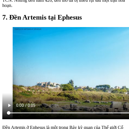
TCN. Nhưng đến năm 426, đền thờ đã bị thiêu rụi sau một trận hỏa
hoạn.
7. Đền Artemis tại Ephesus
Đền Artemis ở Ephesus là một trong Bảy kỳ quan của Thế giới Cổ