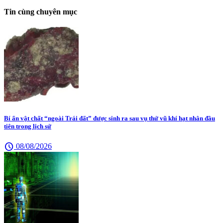
Tin cùng chuyên mục
Bí ẩn vật chất “ngoài Trái đất” được sinh ra sau vụ thử vũ khí hạt nhân đầu
tiên trong lịch sử
schedule
08/08/2026