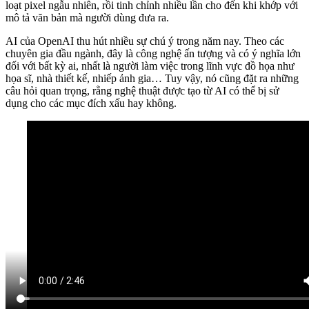
loạt pixel ngẫu nhiên, rồi tinh chỉnh nhiều lần cho đến khi khớp với
mô tả văn bản mà người dùng đưa ra.
AI của OpenAI thu hút nhiều sự chú ý trong năm nay. Theo các
chuyên gia đầu ngành, đây là công nghệ ấn tượng và có ý nghĩa lớn
đối với bất kỳ ai, nhất là người làm việc trong lĩnh vực đồ họa như
họa sĩ, nhà thiết kế, nhiếp ảnh gia… Tuy vậy, nó cũng đặt ra những
câu hỏi quan trọng, rằng nghệ thuật được tạo từ AI có thể bị sử
dụng cho các mục đích xấu hay không.