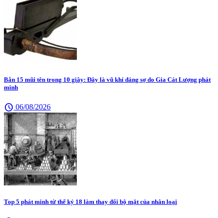
Bắn 15 mũi tên trong 10 giây: Đây là vũ khí đáng sợ do Gia Cát Lượng phát
minh
schedule
06/08/2026
Top 5 phát minh từ thế kỷ 18 làm thay đổi bộ mặt của nhân loại