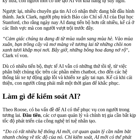
kỷ nữa, con người mới có thể tạo AI với khả năng tự suy nghĩ.
Ngược lại, nhiều chuyên gia tin AI có nhận thức đang bắt đầu hình
thành. Jack Clark, người phụ trách Báo cáo Chỉ số AI của Đại học
Stanford, cho rằng ngày nay AI đang tiến bộ hơn rất nhiều, kể cả ở
các lĩnh vực mà con người vượt trội trước đây.
“Cảm giác chúng ta đang đi từ mùa xuân sang mùa hè. Vào mùa
xuân, bạn trồng cây và mơ màng về tương lai từ những chồi non
xanh tươi khắp mọi nơi. Bây giờ, những bông hoa đang nở rộ
“,
Clark ví von.
Dù có nhiều tiến bộ, thực tế AI vẫn có những thứ tồi tệ, từ việc
phân biệt chủng tộc trên các phần mềm chatbot, cho đến các hệ
thống lái xe tự động gặp lỗi và khiến xe gây tai nạn. Kể cả khi cải
thiện, con người cũng phải mất một thời gian để khắc phục.
Làm gì để kiểm soát AI?
Theo Roose, có ba vấn đề để AI có thể phục vụ con người trong
tương lai.
Đầu tiên
, các cơ quan quản lý và chính trị gia cần bắt kịp
tốc độ phát triển của công nghệ trí tuệ nhân tạo.
“Do có rất nhiều hệ thống AI mới, cơ quan quản lý cần nắm băt
nhanh chóng về tốc độ của nó. Chỉ kiểm soát, AI mới có thể phát