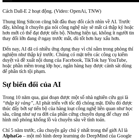
Cách Dall-E 2 hoạt động. (Video: OpenAi, TNW)
Thung lũng Silicon cũng bắt đầu thay đổi cách nhìn về AI. Trước
đây, không ít chuyên gia nói công nghệ này sẽ mất cả thập kỷ hoặc
hơn mới có thể đạt được tiến bộ. Nhưng hiện tại, không ít người tin
thay đổi lớn đang ở ngay trước mắt, dù tốt hơn hay xấu hơn.
Đến nay, AI đã có nhiều ứng dụng thay vì chỉ nằm trong phòng thí
nghiệm như thập kỷ trước. Chúng có mặt trên các công cụ kiểm
duyệt và đề xuất nội dung của Facebook, TikTok hay YouTube,
hoặc phần mềm trong lớp học, ngân hàng hay được cảnh sát dùng
để phân tích tội phạm.
Sự biến đổi của AI
Trong 10 năm qua, giai đoạn được một số nhà nghiên cứu gọi là
“thập kỷ vàng”
, AI phát triển với tốc độ chóng mặt. Điều đó được
thúc đẩy bởi sự tiến bộ của hàng loạt công nghệ liên quan như học
sâu, cũng như sự ra đời của phần cứng chuyên dụng để chạy mô
hình mô phỏng khổng lồ và chuyên sâu về tính toán.
Chỉ 5 năm trước, câu chuyện gây chú ý nhất trong thế giới AI là
AlphaGo
– một mô hình deep learning do DeepMind của Google