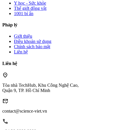
Y học - Sức khỏe
Thế giới động vật
1001 bí ẩn
Pháp lý
Giới thiệu
Điều khoản sử dụng
Chính sách bảo mật
Liên hệ
Liên hệ
location_on
Tòa nhà TechHub, Khu Công Nghệ Cao,
Quận 9, TP. Hồ Chí Minh
mark_email_read
contact@science-viet.vn
call