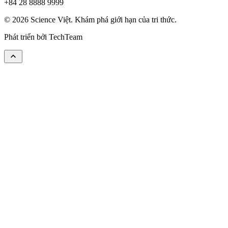
+84 28 8888 9999
© 2026 Science Việt. Khám phá giới hạn của tri thức.
Phát triển bởi
TechTeam
keyboard_arrow_up