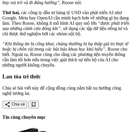
huy vai trò và đi đúng hướng”
, Roose nói.
Thứ hai,
các công ty đầu tư hàng tỷ USD vào phát triển AI như
Google, Meta hay OpenAI cần minh bạch hơn về những gì họ đang
làm. Theo Roose, không ít mô hình AI quy mô lớn
“được phát triển
sau những cánh cửa đóng kín”
, sử dụng các tập dữ liệu riêng tư và
chỉ được thử nghiệm bởi các nhóm nội bộ.
“Khi thông tin bị công khai, chúng thường bị hạ thấp giá trị thực tế
hoặc bị chôn vùi trong các bài báo khoa học khó hiểu”
, Roose cho
biết. Ngoài ra, Roose cũng cho rằng các phương tiện truyền thông
cần làm tốt hơn nữa trong việc giải thích sự tiến bộ của AI cho
những người không chuyên.
Lan tỏa tri thức
Chia sẻ bài viết này để cộng đồng cùng nắm bắt xu hướng công
nghệ tương lai.
share
bookmark_add
Chia sẻ
Tin cùng chuyên mục