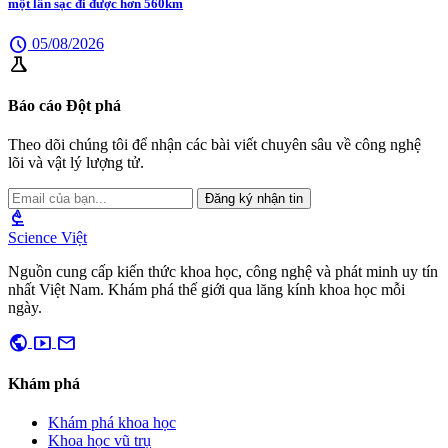
một lần sạc đi được hơn 560km
schedule
05/08/2026
science
Báo cáo Đột phá
Theo dõi chúng tôi để nhận các bài viết chuyên sâu về công nghệ
lõi và vật lý lượng tử.
Đăng ký nhận tin
biotech
Science Việt
Nguồn cung cấp kiến thức khoa học, công nghệ và phát minh uy tín
nhất Việt Nam. Khám phá thế giới qua lăng kính khoa học mỗi
ngày.
public
smart_display
mail
Khám phá
Khám phá khoa học
Khoa học vũ trụ