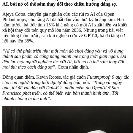
AI, bởi nó có thể sớm thay đổi theo chiều hướng đáng sợ.
Ajeya Cotra, chuyên gia nghiên cứu các rủi ro AI của Open
Philanthropy, cho rằng AI đã bắt đầu vào thời kỳ hoàng kim. Hai
năm trước, bà ước tính 15% khả năng có một AI xuất hiện và khiến
xã hội thay đổi trên quy mô lớn năm 2036. Nhưng trong bài viết
trên blog tuần trước, sau khi nghiên cứu về
GPT-3,
bà đã tăng cơ
hội này lên 35%.
“AI có thể phát triển như một món đồ chơi đáng yêu và vô dụng
thành sản phẩm có công năng mạnh mẽ trong thời gian ngắn. Đã
đến lúc mọi người nghiêm túc với AI, bởi nó có thể sớm thay đổi
mọi thứ theo cách đáng sợ”
, Cotra nhận định.
Đồng quan điểm, Kevin Roose, tác giả cuốn
Futureproof: 9 quy tắc
cho con người trong thời đại tự động hóa
, nói:
“Trong vài ngày
qua, tôi đã vui đùa với Dall-E 2, phần mềm do OpenAI ở San
Francisco phát triển, có thể biến văn bản thành hình ảnh. Tôi
nhanh chóng bị ám ảnh”.