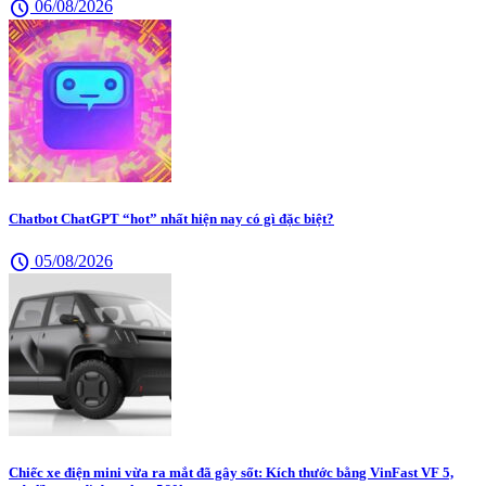
schedule
06/08/2026
Chatbot ChatGPT “hot” nhất hiện nay có gì đặc biệt?
schedule
05/08/2026
Chiếc xe điện mini vừa ra mắt đã gây sốt: Kích thước bằng VinFast VF 5,