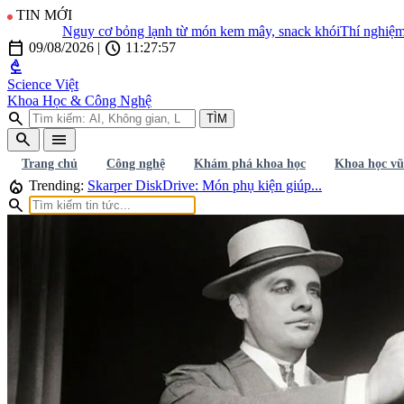
TIN MỚI
Nguy cơ bỏng lạnh từ món kem mây, snack khói
Thí nghiệm cân
calendar_today
schedule
09/08/2026
|
11:27:58
biotech
Science Việt
Khoa Học & Công Nghệ
search
TÌM
search
menu
Trang chủ
Công nghệ
Khám phá khoa học
Khoa học vũ
local_fire_department
Trending:
Skarper DiskDrive: Món phụ kiện giúp...
search