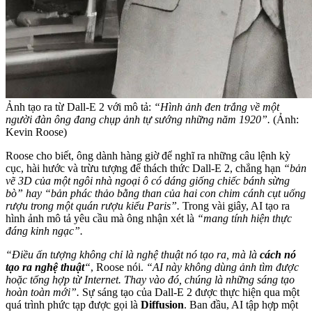
Ảnh tạo ra từ Dall-E 2 với mô tả:
“Hình ảnh đen trắng về một
người đàn ông đang chụp ảnh tự sướng những năm 1920”.
(Ảnh:
Kevin Roose)
Roose cho biết, ông dành hàng giờ để nghĩ ra những câu lệnh kỳ
cục, hài hước và trừu tượng để thách thức Dall-E 2, chẳng hạn
“bản
vẽ 3D của một ngôi nhà ngoại ô có dáng giống chiếc bánh sừng
bò” hay “bản phác thảo bằng than của hai con chim cánh cụt uống
rượu trong một quán rượu kiểu Paris”.
Trong vài giây, AI tạo ra
hình ảnh mô tả yêu cầu mà ông nhận xét là
“mang tính hiện thực
đáng kinh ngạc”.
“Điều ấn tượng không chỉ là nghệ thuật nó tạo ra, mà là
cách nó
tạo ra nghệ thuật
“
, Roose nói.
“AI này không dùng ảnh tìm được
hoặc tổng hợp từ Internet. Thay vào đó, chúng là những sáng tạo
hoàn toàn mới”.
Sự sáng tạo của Dall-E 2 được thực hiện qua một
quá trình phức tạp được gọi là
Diffusion
. Ban đầu, AI tập hợp một