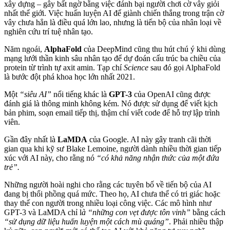
xây dựng – gây bất ngờ bằng việc đánh bại người chơi cờ vây giỏi
nhất thế giới. Việc huấn luyện AI để giành chiến thắng trong trận cờ
vây chưa hẳn là điều quá lớn lao, nhưng là tiến bộ của nhân loại về
nghiên cứu trí tuệ nhân tạo.
Năm ngoái,
AlphaFold
của DeepMind cũng thu hút chú ý khi dùng
mạng lưới thần kinh sâu nhân tạo để dự đoán cấu trúc ba chiều của
protein từ trình tự axit amin. Tạp chí
Science
sau đó gọi AlphaFold
là bước đột phá khoa học lớn nhất 2021.
Một
“siêu AI”
nổi tiếng khác là
GPT-3
của OpenAI cũng được
đánh giá là thông minh không kém. Nó được sử dụng để viết kịch
bản phim, soạn email tiếp thị, thậm chí viết code để hỗ trợ lập trình
viên.
Gần đây nhất là
LaMDA
của Google. AI này gây tranh cãi thời
gian qua khi kỹ sư Blake Lemoine, người dành nhiều thời gian tiếp
xúc với AI này, cho rằng nó
“có khả năng nhận thức của một đứa
trẻ”.
Những người hoài nghi cho rằng các tuyên bố về tiến bộ của AI
đang bị thổi phồng quá mức. Theo họ, AI chưa thể có tri giác hoặc
thay thế con người trong nhiều loại công việc. Các mô hình như
GPT-3 và LaMDA chỉ l
à “những con vẹt được tôn vinh”
bằng cách
“sử dụng dữ liệu huấn luyện một cách mù quáng”
. Phải nhiều thập