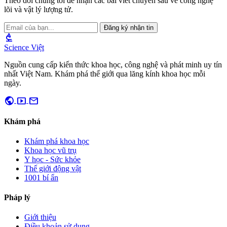
Theo dõi chúng tôi để nhận các bài viết chuyên sâu về công nghệ
lõi và vật lý lượng tử.
Đăng ký nhận tin
biotech
Science Việt
Nguồn cung cấp kiến thức khoa học, công nghệ và phát minh uy tín
nhất Việt Nam. Khám phá thế giới qua lăng kính khoa học mỗi
ngày.
public
smart_display
mail
Khám phá
Khám phá khoa học
Khoa học vũ trụ
Y học - Sức khỏe
Thế giới động vật
1001 bí ẩn
Pháp lý
Giới thiệu
Điều khoản sử dụng