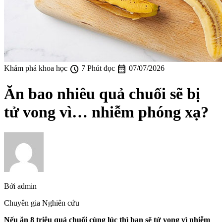
schedule
calendar_month
Khám phá khoa học
7 Phút đọc
07/07/2026
Ăn bao nhiêu quả chuối sẽ bị
tử vong vì… nhiễm phóng xạ?
Bởi
admin
Chuyên gia Nghiên cứu
Nếu ăn 8 triệu quả chuối cùng lúc thì bạn sẽ tử vong vì nhiễm