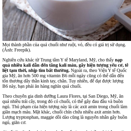
Mọi thành phần của quả chuối như ruột, vỏ, đều có giá trị sử dụng.
(Ảnh: Freepik).
Nghiên cứu khác từ Trung tâm Y tế Maryland, Mỹ, cho thấy
nạp
quá nhiều kali dẫn đến tăng kali máu, gây hiện tượng yếu cơ, tê
liệt tạm thời, nhịp tim bất thường.
Ngoài ra, theo Viện Y tế Quốc
gia Mỹ, ăn hơn 500 mg vitamin B6 mỗi ngày cũng có thể dẫn đến
tổn thương dây thần kinh tay, chân. Tuy nhiên, để đạt được lượng
B6 này, bạn phải ăn hàng nghìn quả chuối.
Theo chuyên gia dinh dưỡng Laura Flores, tại San Diego, Mỹ, ăn
quá nhiều trái cây, trong đó có chuối, có thể gây đau đầu và buồn
ngủ. Thủ phạm của hiện tượng này là các axit amin trong chuối làm
giãn mạch máu. Mặt khác, chuối chín chứa nhiều axit amin hơn.
Lượng tryptonphan, maggie dồi dào cũng là nguyên nhân gây buồn
ngủ, giãn cơ.