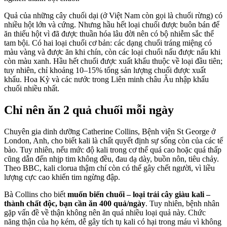
Quả của những cây chuối dại (ở Việt Nam còn gọi là chuối rừng) có
nhiều hột lớn và cứng. Nhưng hầu hết loại chuối được buôn bán để
ăn thiếu hột vì đã được thuần hóa lâu đời nên có bộ nhiễm sắc thể
tam bội. Có hai loại chuối cơ bản: các dạng chuối tráng miệng có
màu vàng và được ăn khi chín, còn các loại chuối nấu được nấu khi
còn màu xanh. Hầu hết chuối được xuất khẩu thuộc về loại đầu tiên;
tuy nhiên, chỉ khoảng 10–15% tổng sản lượng chuối được xuất
khẩu. Hoa Kỳ và các nước trong Liên minh châu Âu nhập khẩu
chuối nhiều nhất.
Chỉ nên ăn 2 quả chuối mỗi ngày
Chuyên gia dinh dưỡng Catherine Collins, Bệnh viện St George ở
London, Anh, cho biết kali là chất quyết định sự sống còn của các tế
bào. Tuy nhiên, nếu mức độ kali trong cơ thể quá cao hoặc quá thấp
cũng dẫn đến nhịp tim không đều, đau dạ dày, buồn nôn, tiêu chảy.
Theo BBC, kali clorua thậm chí còn có thể gây chết người, vì liều
lượng cực cao khiến tim ngừng đập.
Bà Collins cho biết
muốn biến chuối – loại trái cây giàu kali –
thành chất độc, bạn cần ăn 400 quả/ngày
. Tuy nhiên, bệnh nhân
gặp vấn đề về thận không nên ăn quá nhiều loại quả này. Chức
năng thận của họ kém, dễ gây tích tụ kali có hại trong máu vì không