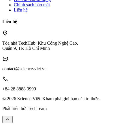
Chính sách bảo mật
Liên hệ
Liên hệ
location_on
Tòa nhà TechHub, Khu Công Nghệ Cao,
Quận 9, TP. Hồ Chí Minh
mark_email_read
contact@science-viet.vn
call
+84 28 8888 9999
© 2026 Science Việt. Khám phá giới hạn của tri thức.
Phát triển bởi
TechTeam
keyboard_arrow_up