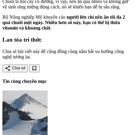
Chuối là trái cây có đường, vì vậy, nếu ăn quá nhiều và không giữ
vệ sinh răng miệng đúng cách, nó sẽ khiến bạn dễ bị sâu răng.
Bộ Nông nghiệp Mỹ khuyến cáo
người lớn chỉ nên ăn tối đa 2
quả chuối một ngày. Nhiều hơn số này, bạn có thể bị thừa
vitamin và khoáng chất
.
Lan tỏa tri thức
Chia sẻ bài viết này để cộng đồng cùng nắm bắt xu hướng công
nghệ tương lai.
share
bookmark_add
Chia sẻ
Tin cùng chuyên mục