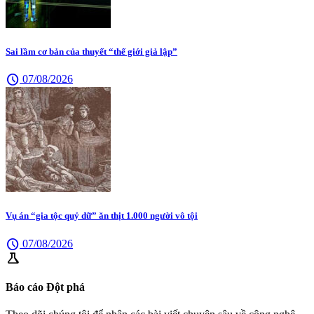
Sai lầm cơ bản của thuyết “thế giới giả lập”
schedule
07/08/2026
Vụ án “gia tộc quỷ dữ” ăn thịt 1.000 người vô tội
schedule
07/08/2026
science
Báo cáo Đột phá