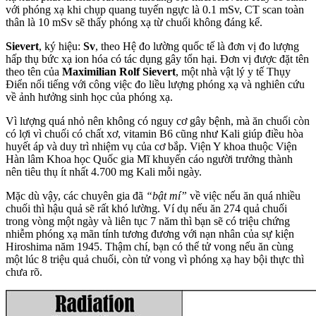
với phóng xạ khi chụp quang tuyến ngực là 0.1 mSv, CT scan toàn
thân là 10 mSv sẽ thấy phóng xạ từ chuối không đáng kể.
Sievert
, ký hiệu:
Sv
, theo Hệ đo lường quốc tế là đơn vị đo lượng
hấp thụ bức xạ ion hóa có tác dụng gây tổn hại. Đơn vị được đặt tên
theo tên của
Maximilian Rolf Sievert
, một nhà vật lý y tế Thụy
Điển nổi tiếng với công việc đo liều lượng phóng xạ và nghiên cứu
về ảnh hưởng sinh học của phóng xạ.
Vì lượng quá nhỏ nên không có nguy cơ gây bệnh, mà ăn chuối còn
có lợi vì chuối có chất xơ, vitamin B6 cũng như Kali giúp điều hòa
huyết áp và duy trì nhiệm vụ của cơ bắp. Viện Y khoa thuộc Viện
Hàn lâm Khoa học Quốc gia Mĩ khuyến cáo người trưởng thành
nên tiêu thụ ít nhất 4.700 mg Kali mỗi ngày.
Mặc dù vậy, các chuyên gia đã
“bật mí”
về việc nếu ăn quá nhiều
chuối thì hậu quả sẽ rất khó lường. Ví dụ nếu ăn 274 quả chuối
trong vòng một ngày và liên tục 7 năm thì bạn sẽ có triệu chứng
nhiễm phóng xạ mãn tính tương đương với nạn nhân của sự kiện
Hiroshima năm 1945. Thậm chí, bạn có thể tử vong nếu ăn cùng
một lúc 8 triệu quả chuối, còn tử vong vì phóng xạ hay bội thực thì
chưa rõ.