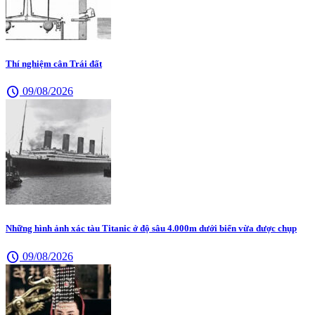
Thí nghiệm cân Trái đất
schedule
09/08/2026
Những hình ảnh xác tàu Titanic ở độ sâu 4.000m dưới biển vừa được chụp
schedule
09/08/2026