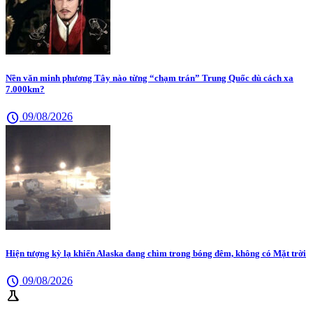
Nền văn minh phương Tây nào từng “chạm trán” Trung Quốc dù cách xa
7.000km?
schedule
09/08/2026
Hiện tượng kỳ lạ khiến Alaska đang chìm trong bóng đêm, không có Mặt trời
schedule
09/08/2026
science