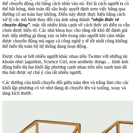
thể chuyển động chỉ bằng cách nhìn vào nó. Đó là cách người ta có
thể bắt bóng, tính toán độ sâu hoặc quyết định xem việc băng qua
đường có an toàn hay không. Điều này được thực hiện bằng cách
xử lý các mô hình thay đổi của ánh sáng thành
“nhận thức về
chuyển động”
, mặc dù nhiều khía cạnh về cách thức nó diễn ra vẫn
chưa được hiểu rõ. Các nhà khoa học cho rằng rất khó để đánh giá
trực tiếp những gì đang xảy ra bên trong não người khi cảm nhận
được chuyển động mà ngay cả công nghệ y tế tốt nhất cũng không
thể hiển thị toàn bộ hệ thống đang hoạt động.
Được chia sẻ bởi nhiều người khác nhau trên Twitter với những tài
khoản như: jagarikin, Science Girl, non aesthetic things… hình ảnh
động hiển thị hai khối lập phương cạnh nhau trên nền xanh lam đã
thu hút được sự chú ý của rất nhiều người.
Các đường của khối chuyển đổi giữa màu đen và trắng làm cho các
khối lập phương có vẻ như đang di chuyển lên và xuống, xoay và
tăng kích thước.