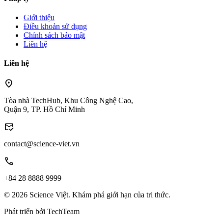
Giới thiệu
Điều khoản sử dụng
Chính sách bảo mật
Liên hệ
Liên hệ
location_on
Tòa nhà TechHub, Khu Công Nghệ Cao,
Quận 9, TP. Hồ Chí Minh
mark_email_read
contact@science-viet.vn
call
+84 28 8888 9999
© 2026 Science Việt. Khám phá giới hạn của tri thức.
Phát triển bởi
TechTeam