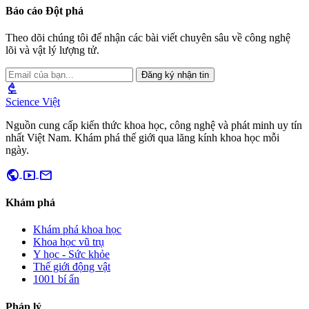
Báo cáo Đột phá
Theo dõi chúng tôi để nhận các bài viết chuyên sâu về công nghệ
lõi và vật lý lượng tử.
Đăng ký nhận tin
biotech
Science Việt
Nguồn cung cấp kiến thức khoa học, công nghệ và phát minh uy tín
nhất Việt Nam. Khám phá thế giới qua lăng kính khoa học mỗi
ngày.
public
smart_display
mail
Khám phá
Khám phá khoa học
Khoa học vũ trụ
Y học - Sức khỏe
Thế giới động vật
1001 bí ẩn
Pháp lý