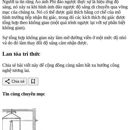
Người ta tin rằng Ảo ảnh Phi đảo ngược thực sự là hiệu ứng độ
sáng, nó xảy ra khi hình ảnh đảo ngược độ sáng di chuyển qua võng
mạc của chúng ta. Nó có thể được giải thích bằng cơ chế của mô
hình trường tiếp nhận thị giác, trong đó các kích thích thị giác được
tổng hợp theo không gian (một quá trình ngược lại với sự phân biệt
không gian).
Sự tổng hợp không gian này làm mờ đường viền ở một mức độ nhỏ
và do đó làm thay đổi độ sáng cảm nhận được.
Lan tỏa tri thức
Chia sẻ bài viết này để cộng đồng cùng nắm bắt xu hướng công
nghệ tương lai.
share
bookmark_add
Chia sẻ
Tin cùng chuyên mục