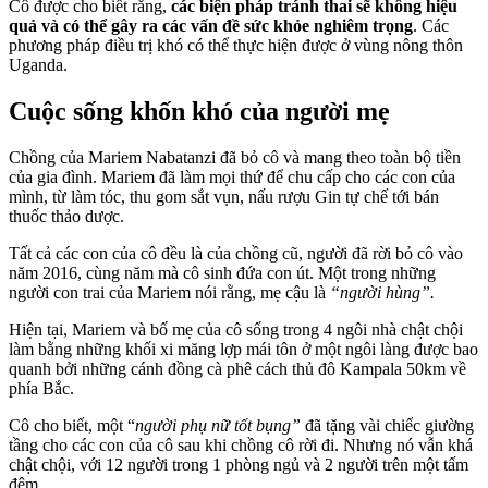
Cô được cho biết rằng,
các biện pháp tránh thai sẽ không hiệu
quả và có thể gây ra các vấn đề sức khỏe nghiêm trọng
. Các
phương pháp điều trị khó có thể thực hiện được ở vùng nông thôn
Uganda.
Cuộc sống khốn khó của người mẹ
Chồng của Mariem Nabatanzi đã bỏ cô và mang theo toàn bộ tiền
của gia đình. Mariem đã làm mọi thứ để chu cấp cho các con của
mình, từ làm tóc, thu gom sắt vụn, nấu rượu Gin tự chế tới bán
thuốc thảo dược.
Tất cả các con của cô đều là của chồng cũ, người đã rời bỏ cô vào
năm 2016, cùng năm mà cô sinh đứa con út. Một trong những
người con trai của Mariem nói rằng, mẹ cậu là
“người hùng”.
Hiện tại, Mariem và bố mẹ của cô sống trong 4 ngôi nhà chật chội
làm bằng những khối xi măng lợp mái tôn ở một ngôi làng được bao
quanh bởi những cánh đồng cà phê cách thủ đô Kampala 50km về
phía Bắc.
Cô cho biết, một “
người phụ nữ tốt bụng”
đã tặng vài chiếc giường
tầng cho các con của cô sau khi chồng cô rời đi. Nhưng nó vẫn khá
chật chội, với 12 người trong 1 phòng ngủ và 2 người trên một tấm
đệm.