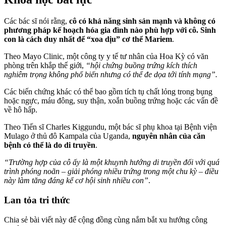
Các bác sĩ nói rằng,
cô có khả năng sinh sản mạnh và không có
phương pháp kế hoạch hóa gia đình nào phù hợp với cô. Sinh
con là cách duy nhất để “xoa dịu” cơ thể Mariem
.
Theo Mayo Clinic, một công ty y tế tư nhân của Hoa Kỳ có văn
phòng trên khắp thế giới,
“hội chứng buồng trứng kích thích
nghiêm trọng không phổ biến nhưng có thể đe dọa tới tính mạng”.
Các biến chứng khác có thể bao gồm tích tụ chất lỏng trong bụng
hoặc ngực, máu đông, suy thận, xoắn buồng trứng hoặc các vấn đề
về hô hấp.
Theo Tiến sĩ Charles Kiggundu, một bác sĩ phụ khoa tại Bệnh viện
Mulago ở thủ đô Kampala của Uganda,
nguyên nhân của căn
bệnh có thể là do di truyền
.
“Trường hợp của cô ấy là một khuynh hướng di truyền đối với quá
trình phóng noãn – giải phóng nhiều trứng trong một chu kỳ – điều
này làm tăng đáng kể cơ hội sinh nhiều con”
.
Lan tỏa tri thức
Chia sẻ bài viết này để cộng đồng cùng nắm bắt xu hướng công