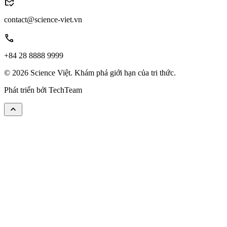
mark_email_read
contact@science-viet.vn
call
+84 28 8888 9999
© 2026 Science Việt. Khám phá giới hạn của tri thức.
Phát triển bởi
TechTeam
keyboard_arrow_up