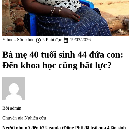
schedule
calendar_month
Y học - Sức khỏe
5 Phút đọc
19/03/2026
Bà mẹ 40 tuổi sinh 44 đứa con:
Đến khoa học cũng bất lực?
Bởi
admin
Chuyên gia Nghiên cứu
Người phụ nữ đến từ Uganda (Đông Phi) đã trải qua 4 lần sinh