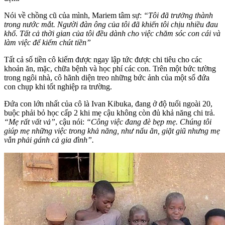
Nói về chồng cũ của mình, Mariem tâm sự:
“Tôi đã trưởng thành
trong nước mắt. Người đàn ông của tôi đã khiến tôi chịu nhiều đau
khổ. Tất cả thời gian của tôi đều dành cho việc chăm sóc con cái và
làm việc để kiếm chút tiền”
Tất cả số tiền cô kiếm được ngay lập tức được chi tiêu cho các
khoản ăn, mặc, chữa bệnh và học phí các con. Trên một bức tường
trong ngôi nhà, cô hãnh diện treo những bức ảnh của một số đứa
con chụp khi tốt nghiệp ra trường.
Đứa con lớn nhất của cô là Ivan Kibuka, đang ở độ tuổi ngoài 20,
buộc phải bỏ học cấp 2 khi mẹ cậu không còn đủ khả năng chi trả.
“Mẹ rất vất vả”
, cậu nói:
“Công việc đang đè bẹp mẹ. Chúng tôi
giúp mẹ những việc trong khả năng, như nấu ăn, giặt giũ nhưng mẹ
vẫn phải gánh cả gia đình”.