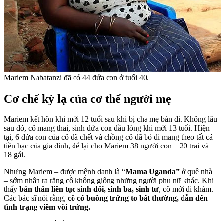
Mariem Nabatanzi đã có 44 đứa con ở tuổi 40.
Cơ chế kỳ lạ của cơ thể người mẹ
Mariem kết hôn khi mới 12 tuổi sau khi bị cha mẹ bán đi. Không lâu
sau đó, cô mang thai, sinh đứa con đầu lòng khi mới 13 tuổi. Hiện
tại, 6 đứa con của cô đã chết và chồng cô đã bỏ đi mang theo tất cả
tiền bạc của gia đình, để lại cho Mariem 38 người con – 20 trai và
18 gái.
Nhưng Mariem – được mệnh danh là “
Mama Uganda”
ở quê nhà
– sớm nhận ra rằng cô không giống những người phụ nữ khác. Khi
thấy
bản thân liên tục sinh đôi, sinh ba, sinh tư
, cô mới đi khám.
Các bác sĩ nói rằng,
cô có buồng trứng to bất thường, dẫn đến
tình trạng viêm vòi trứng.