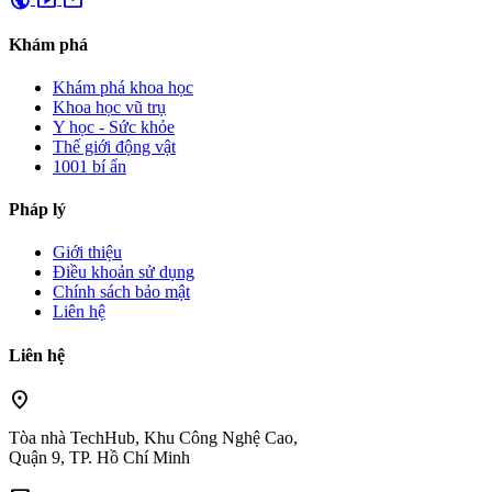
public
smart_display
mail
Khám phá
Khám phá khoa học
Khoa học vũ trụ
Y học - Sức khỏe
Thế giới động vật
1001 bí ẩn
Pháp lý
Giới thiệu
Điều khoản sử dụng
Chính sách bảo mật
Liên hệ
Liên hệ
location_on
Tòa nhà TechHub, Khu Công Nghệ Cao,
Quận 9, TP. Hồ Chí Minh