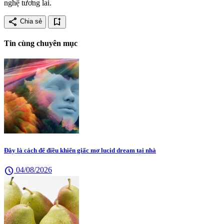
nghệ tương lai.
share
bookmark_add
Chia sẻ
Tin cùng chuyên mục
Đây là cách để điều khiển giấc mơ lucid dream tại nhà
schedule
04/08/2026