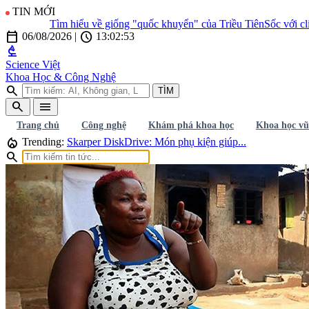
TIN MỚI
Tìm hiểu về giống "quốc khuyển" của Triều Tiên
Sốc với clip h
calendar_today
schedule
06/08/2026
|
13:02:55
biotech
Science Việt
Khoa Học & Công Nghệ
search
TÌM
search
menu
Trang chủ
Công nghệ
Khám phá khoa học
Khoa học vũ
local_fire_department
Trending:
Skarper DiskDrive: Món phụ kiện giúp...
search