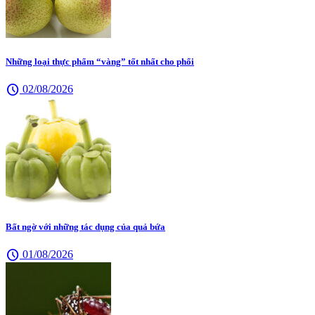
Những loại thực phẩm “vàng” tốt nhất cho phổi
schedule
02/08/2026
Bất ngờ với những tác dụng của quả bứa
schedule
01/08/2026