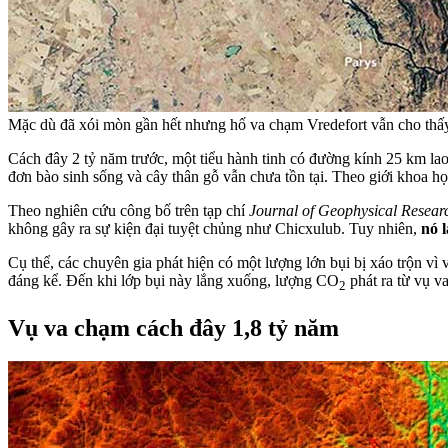
Mặc dù đã xói mòn gần hết nhưng hố va chạm Vredefort vẫn cho thấy 
Cách đây 2 tỷ năm trước, một tiểu hành tinh có đường kính 25 km lao
đơn bào sinh sống và cây thân gỗ vẫn chưa tồn tại. Theo giới khoa h
Theo nghiên cứu công bố trên tạp chí
Journal of Geophysical Resear
không gây ra sự kiện đại tuyệt chủng như Chicxulub. Tuy nhiên,
nó 
Cụ thể, các chuyên gia phát hiện có một lượng lớn bụi bị xáo trộn vì 
đáng kể. Đến khi lớp bụi này lắng xuống, lượng CO
phát ra từ vụ va
2
Vụ va chạm cách đây 1,8 tỷ năm