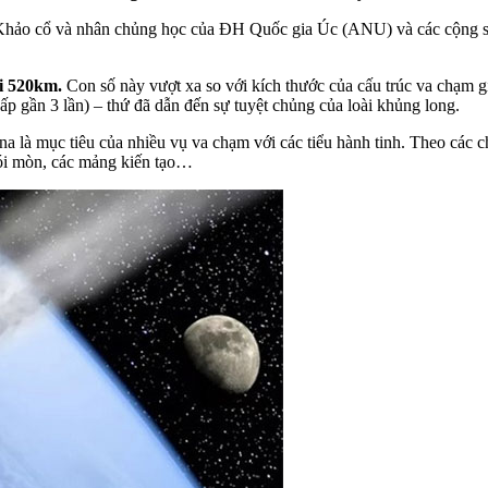
g Khảo cổ và nhân chủng học của ĐH Quốc gia Úc (ANU) và các cộng 
ới 520km.
Con số này vượt xa so với kích thước của cấu trúc va chạm g
ấp gần 3 lần) – thứ đã dẫn đến sự tuyệt chủng của loài khủng long.
wana là mục tiêu của nhiều vụ va chạm với các tiểu hành tinh. Theo c
 xói mòn, các mảng kiến tạo…