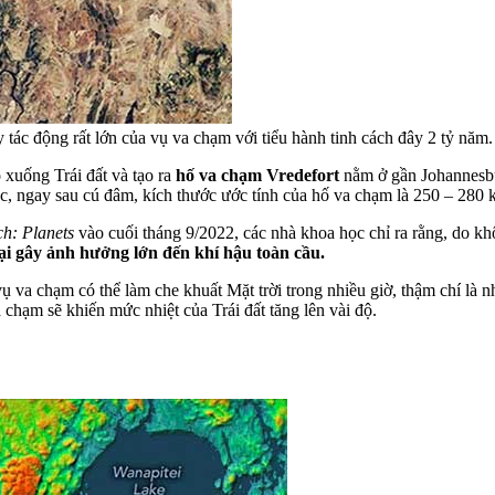
tác động rất lớn của vụ va chạm với tiểu hành tinh cách đây 2 tỷ nă
 xuống Trái đất và tạo ra
hố va chạm Vredefort
nằm ở gần Johannesbur
ọc, ngay sau cú đâm, kích thước ước tính của hố va chạm là 250 – 280 
ch: Planets
vào cuối tháng 9/2022, các nhà khoa học chỉ ra rằng, do kh
lại gây ảnh hưởng lớn đến khí hậu toàn cầu.
vụ va chạm có thể làm che khuất Mặt trời trong nhiều giờ, thậm chí là n
 chạm sẽ khiến mức nhiệt của Trái đất tăng lên vài độ.