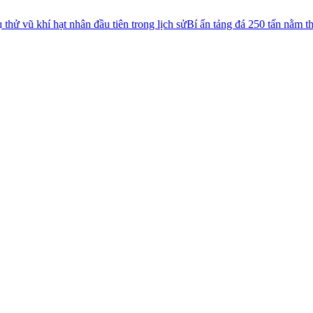
hân đầu tiên trong lịch sử
Bí ẩn tảng đá 250 tấn nằm thăng bằng trên sư