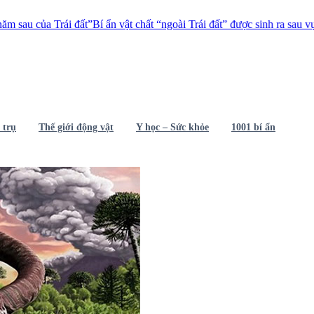
đất”
Bí ẩn vật chất “ngoài Trái đất” được sinh ra sau vụ thử vũ khí hạt n
 trụ
Thế giới động vật
Y học – Sức khỏe
1001 bí ẩn