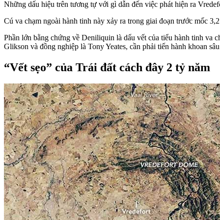
Những dấu hiệu trên tương tự với gì dẫn đến việc phát hiện ra Vrede
Cú va chạm ngoài hành tinh này xảy ra trong giai đoạn trước mốc 3,2 tỷ
Phần lớn bằng chứng về Deniliquin là dấu vết của tiểu hành tinh va ch
Glikson và đồng nghiệp là Tony Yeates, cần phải tiến hành khoan sâ
“Vết sẹo” của Trái đất cách đây 2 tỷ năm