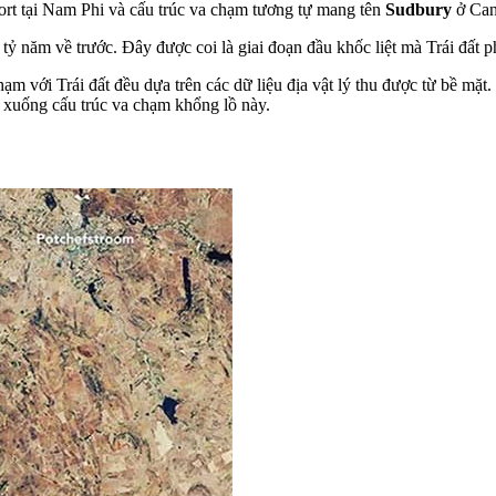
fort tại Nam Phi và cấu trúc va chạm tương tự mang tên
Sudbury
ở Can
 năm về trước. Đây được coi là giai đoạn đầu khốc liệt mà Trái đất phải
ạm với Trái đất đều dựa trên các dữ liệu địa vật lý thu được từ bề mặt.
u xuống cấu trúc va chạm khổng lồ này.