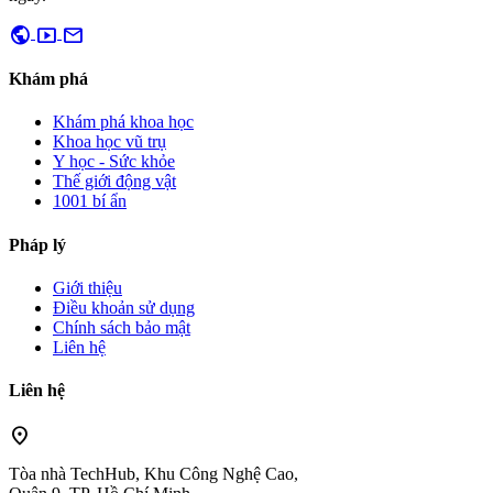
public
smart_display
mail
Khám phá
Khám phá khoa học
Khoa học vũ trụ
Y học - Sức khỏe
Thế giới động vật
1001 bí ẩn
Pháp lý
Giới thiệu
Điều khoản sử dụng
Chính sách bảo mật
Liên hệ
Liên hệ
location_on
Tòa nhà TechHub, Khu Công Nghệ Cao,