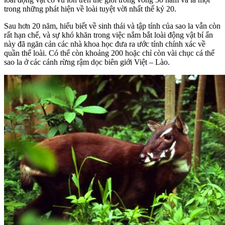
trong những phát hiện về loài tuyệt vời nhất thế kỷ 20.
Sau hơn 20 năm, hiểu biết về sinh thái và tập tính của sao la vẫn còn
rất hạn chế, và sự khó khăn trong việc nắm bắt loài động vật bí ẩn
này đã ngăn cản các nhà khoa học đưa ra ước tính chính xác về
quần thể loài. Có thể còn khoảng 200 hoặc chỉ còn vài chục cá thể
sao la ở các cánh rừng rậm dọc biên giới Việt – Lào.