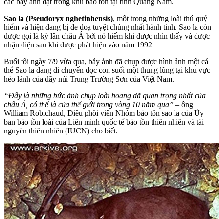
các bẫy ảnh đặt trong khu bảo tồn tại tỉnh Quảng Nam.
Sao la (Pseudoryx nghetinhensis)
, một trong những loài thú quý
hiếm và hiện đang bị đe doạ tuyệt chủng nhất hành tinh. Sao la còn
được gọi là kỳ lân châu Á bởi nó hiếm khi được nhìn thấy và được
nhận diện sau khi được phát hiện vào năm 1992.
Buổi tối ngày 7/9 vừa qua, bẫy ảnh đã chụp được hình ảnh một cá
thể Sao la đang di chuyển dọc con suối một thung lũng tại khu vực
hẻo lánh của dãy núi Trung Trường Sơn của Việt Nam.
“Đây là những bức ảnh chụp loài hoang dã quan trọng nhất của
châu Á, có thể là của thế giới trong vòng 10 năm qua”
– ông
William Robichaud, Điều phối viên Nhóm bảo tồn sao la của Ủy
ban bảo tồn loài của Liên minh quốc tế bảo tồn thiên nhiên và tài
nguyên thiên nhiên (IUCN) cho biết.