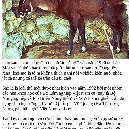
Con sao la còn sống đầu tiên được bắt giữ vào năm 1996 tại Lào.
Một vài cá thể khác được bắt giữ những năm sau đó. Đáng tiếc
rằng, loài sao la tỏ ra không thích nghi nổi với
điều kiện nuôi nhốt,
tất cả những cá thể kể trên đều bị chết
Sao la là loài thú mới được phát hiện vào năm 1992 bởi một nhóm
các nhà khoa học của Bộ Lâm nghiệp Việt Nam cũ (nay là Bộ
Nông nghiệp và Phát triển Nông thôn) và WWF khi nghiên cứu đa
dạng sinh học rừng tại Vườn Quốc gia Vũ Quang (Hà Tĩnh, Việt
Nam), gần biên giới Việt Nam và Lào.
Tại đây, nhóm nghiên cứu đã tìm thấy một hộp sọ với cặp sừng kỳ
lạ trong nhà một thợ săn. Đó được xem là phát hiện đầu tiên về một
loài động vật có vú lớn trên thế giới trong vòng 50 năm và là một