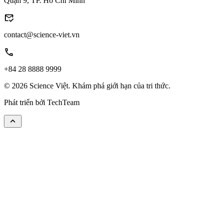
Quận 9, TP. Hồ Chí Minh
mark_email_read
contact@science-viet.vn
call
+84 28 8888 9999
© 2026 Science Việt. Khám phá giới hạn của tri thức.
Phát triển bởi
TechTeam
keyboard_arrow_up