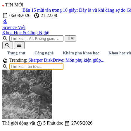
TIN MỚI
Bắn 15 mũi tên trong 10 giây: Đây là vũ khí đáng sợ do Gia C
calendar_today
schedule
06/08/2026
|
21:22:09
biotech
Science Việt
Khoa Học & Công Nghệ
search
TÌM
search
menu
Trang chủ
Công nghệ
Khám phá khoa học
Khoa học vũ
local_fire_department
Trending:
Skarper DiskDrive: Món phụ kiện giúp...
search
schedule
calendar_month
Thế giới động vật
5 Phút đọc
27/05/2026