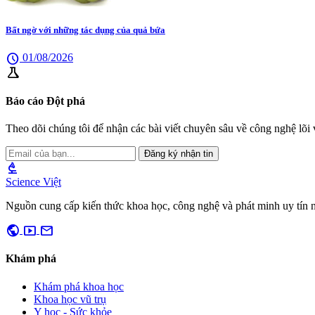
Bất ngờ với những tác dụng của quả bứa
schedule
01/08/2026
science
Báo cáo Đột phá
Theo dõi chúng tôi để nhận các bài viết chuyên sâu về công nghệ lõi v
Đăng ký nhận tin
biotech
Science Việt
Nguồn cung cấp kiến thức khoa học, công nghệ và phát minh uy tín 
public
smart_display
mail
Khám phá
Khám phá khoa học
Khoa học vũ trụ
Y học - Sức khỏe