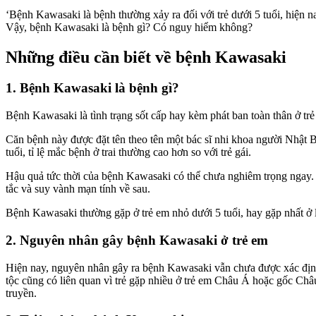
‘Bệnh Kawasaki là bệnh thường xảy ra đối với trẻ dưới 5 tuổi, hiệ
Vậy, bệnh Kawasaki là bệnh gì? Có nguy hiểm không?
Những điều cần biết về bệnh Kawasaki
1. Bệnh Kawasaki là bệnh gì?
Bệnh Kawasaki là tình trạng sốt cấp hay kèm phát ban toàn thân ở t
Căn bệnh này được đặt tên theo tên một bác sĩ nhi khoa người Nhật
tuổi, tỉ lệ mắc bệnh ở trai thường cao hơn so với trẻ gái.
Hậu quả tức thời của bệnh Kawasaki có thể chưa nghiêm trọng ngay. 
tắc và suy vành mạn tính về sau.
Bệnh Kawasaki thường gặp ở trẻ em nhỏ dưới 5 tuổi, hay gặp nhất ở lứ
2. Nguyên nhân gây bệnh Kawasaki ở trẻ em
Hiện nay, nguyên nhân gây ra bệnh Kawasaki vẫn chưa được xác định
tộc cũng có liên quan vì trẻ gặp nhiều ở trẻ em Châu Á hoặc gốc Châ
truyền.