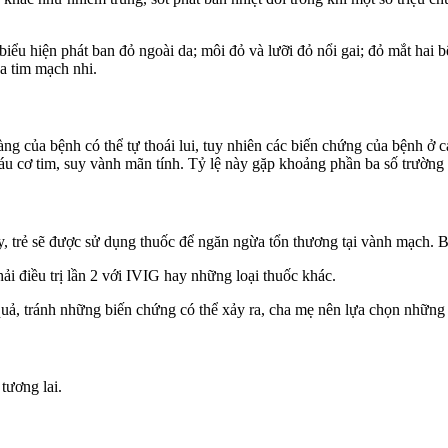
ố biểu hiện phát ban đỏ ngoài da; môi đỏ và lưỡi đỏ nổi gai; đỏ mắt ha
a tim mạch nhi.
sàng của bệnh có thể tự thoái lui, tuy nhiên các biến chứng của bệnh ở
u cơ tim, suy vành mãn tính. Tỷ lệ này gặp khoảng phần ba số trường 
ây, trẻ sẽ được sử dụng thuốc để ngăn ngừa tổn thương tại vành mạch. 
hải điều trị lần 2 với IVIG hay những loại thuốc khác.
quả, tránh những biến chứng có thể xảy ra, cha mẹ nên lựa chọn những 
tương lai.