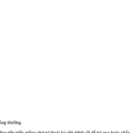
hông thường.
g tiến triển giống như tự thoái lui nên bệnh rất dễ bỏ qua hoặc chẩn