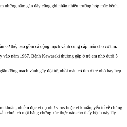
 Nam những năm gần đây cũng ghi nhận nhiều trường hợp mắc bệnh.
toàn cơ thể, bao gồm cả động mạch vành cung cấp máu cho cơ tim.
 này vào năm 1967. Bệnh Kawasaki thường gặp ở trẻ em nhỏ dưới 5
giãn động mạch vành gây đột tử, nhồi máu cơ tim ở trẻ nhỏ hay hẹp
m khuẩn, nhiễm độc ví dụ như virus hoặc vi khuẩn; yếu tố về chủng
, vẫn chưa có một bằng chứng xác thực nào cho thấy bệnh này lây