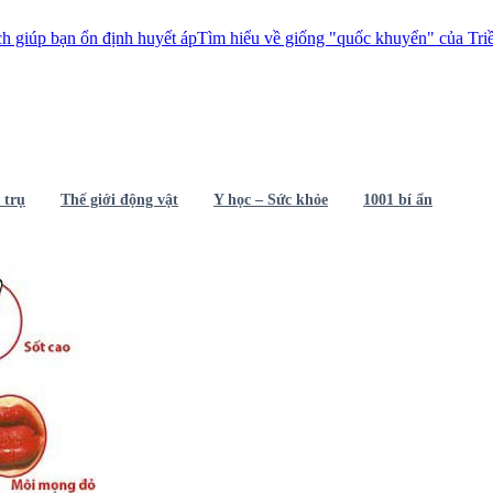
 ổn định huyết áp
Tìm hiểu về giống "quốc khuyển" của Triều Tiên
Sốc
 trụ
Thế giới động vật
Y học – Sức khỏe
1001 bí ẩn