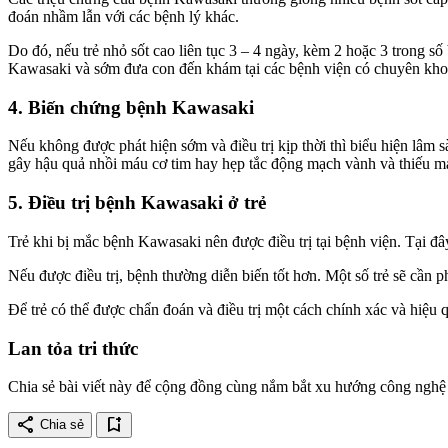
đoán nhầm lẫn với các bệnh lý khác.
Do đó, nếu trẻ nhỏ sốt cao liên tục 3 – 4 ngày, kèm 2 hoặc 3 trong s
Kawasaki và sớm đưa con đến khám tại các bệnh viện có chuyên kho
4. Biến chứng bệnh Kawasaki
Nếu không được phát hiện sớm và điều trị kịp thời thì biểu hiện lâm 
gây hậu quả nhồi máu cơ tim hay hẹp tắc động mạch vành và thiếu má
5. Điều trị bệnh Kawasaki ở trẻ
Trẻ khi bị mắc bệnh Kawasaki nên được điều trị tại bệnh viện. Tại đ
Nếu được điều trị, bệnh thường diễn biến tốt hơn. Một số trẻ sẽ cần p
Để trẻ có thể được chẩn đoán và điều trị một cách chính xác và hiệu 
Lan tỏa tri thức
Chia sẻ bài viết này để cộng đồng cùng nắm bắt xu hướng công nghệ 
share
bookmark_add
Chia sẻ