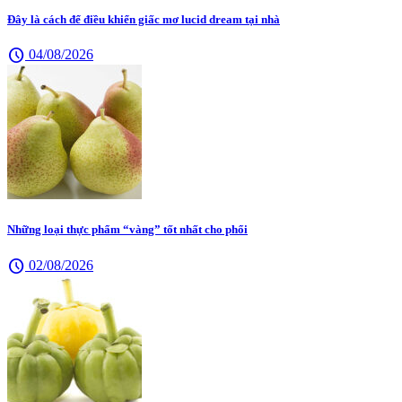
Đây là cách để điều khiển giấc mơ lucid dream tại nhà
schedule
04/08/2026
Những loại thực phẩm “vàng” tốt nhất cho phổi
schedule
02/08/2026