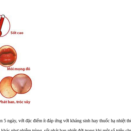
rên 5 ngày, với đặc điểm ít đáp ứng với kháng sinh hay thuốc hạ nhiệt t
ác như nhiễm trùng, sốt phát ban nhiệt đới trong khi một số triệu chứn