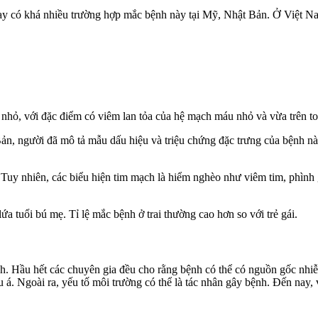
n nay có khá nhiều trường hợp mắc bệnh này tại Mỹ, Nhật Bản. Ở Việt
rẻ nhỏ, với đặc điểm có viêm lan tỏa của hệ mạch máu nhỏ và vừa trên 
 Bản, người đã mô tả mẫu dấu hiệu và triệu chứng đặc trưng của bệnh
Tuy nhiên, các biểu hiện tim mạch là hiểm nghèo như viêm tim, phình 
a tuổi bú mẹ. Tỉ lệ mắc bệnh ở trai thường cao hơn so với trẻ gái.
. Hầu hết các chuyên gia đều cho rằng bệnh có thể có nguồn gốc nhiễ
u á. Ngoài ra, yếu tố môi trường có thể là tác nhân gây bệnh. Đến nay