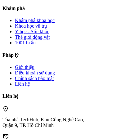
Khám phá
Khám phá khoa học
Khoa học vũ trụ
Y học - Sức khỏe
Thế giới động vật
1001 bí ẩn
Pháp lý
Giới thiệu
Điều khoản sử dụng
Chính sách bảo mật
Liên hệ
Liên hệ
location_on
Tòa nhà TechHub, Khu Công Nghệ Cao,
Quận 9, TP. Hồ Chí Minh
mark_email_read