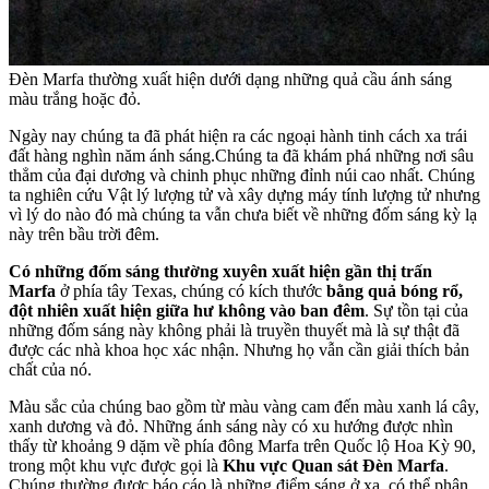
Đèn Marfa thường xuất hiện dưới dạng những quả cầu ánh sáng
màu trắng hoặc đỏ.
Ngày nay chúng ta đã phát hiện ra các ngoại hành tinh cách xa trái
đất hàng nghìn năm ánh sáng.Chúng ta đã khám phá những nơi sâu
thẳm của đại dương và chinh phục những đỉnh núi cao nhất. Chúng
ta nghiên cứu Vật lý lượng tử và xây dựng máy tính lượng tử nhưng
vì lý do nào đó mà chúng ta vẫn chưa biết về những đốm sáng kỳ lạ
này trên bầu trời đêm.
Có những đốm sáng thường xuyên xuất hiện gần thị trấn
Marfa
ở phía tây Texas, chúng có kích thước
bằng quả bóng rổ,
đột nhiên xuất hiện giữa hư không vào ban đêm
. Sự tồn tại của
những đốm sáng này không phải là truyền thuyết mà là sự thật đã
được các nhà khoa học xác nhận. Nhưng họ vẫn cần giải thích bản
chất của nó.
Màu sắc của chúng bao gồm từ màu vàng cam đến màu xanh lá cây,
xanh dương và đỏ. Những ánh sáng này có xu hướng được nhìn
thấy từ khoảng 9 dặm về phía đông Marfa trên Quốc lộ Hoa Kỳ 90,
trong một khu vực được gọi là
Khu vực Quan sát Đèn Marfa
.
Chúng thường được báo cáo là những điểm sáng ở xa, có thể phân