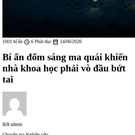
schedule
calendar_month
1001 bí ẩn
6 Phút đọc
14/06/2026
Bí ẩn đốm sáng ma quái khiến
nhà khoa học phải vò đầu bứt
tai
Bởi
admin
Chuyên gia Nghiên cứu