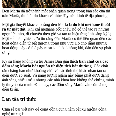
Đèn Marfa đã trở thành một phần quan trọng trong bản sắc của thị
trấn Marfa, thu hút du khách và thúc đẩy nền kinh tế địa phương.
Một giả thuyết khác cho rằng đèn Marfa là
do khí methane thoát
ra từ mặt đất.
Khi khí methane bốc cháy, nó có thể tạo ra những
ngọn lửa nhỏ, di chuyển theo gió và tạo ra hiệu ứng ánh sáng kỳ lạ.
Một số nhà nghiên cứu tin rằng đèn Marfa có thể liên quan đến các
hoạt động điện từ bất thường trong khu vực.Họ cho rằng những
hoạt động này có thể gây ra sự ion hóa không khí, dẫn đến sự phát
sáng.
Kỹ sư hàng không vũ trụ James Ban giải thích
bản chất của các
đốm sáng Marfa bắt nguồn từ điện tích bất thường
. Các chất
rắn chẳng hạn như khoáng chất và các tinh thể khác nhau tạo ra
điện dưới áp suất. Và năng lượng ngầm này bùng phát dưới dạng
ánh sáng nhiều màu nhưng các nhà khoa học không thể chứng minh
lý thuyết của mình. Đến nay, các đốm sáng Marfa vẫn còn là một
điều bí ẩn.
Lan tỏa tri thức
Chia sẻ bài viết này để cộng đồng cùng nắm bắt xu hướng công
nghệ tương lai.