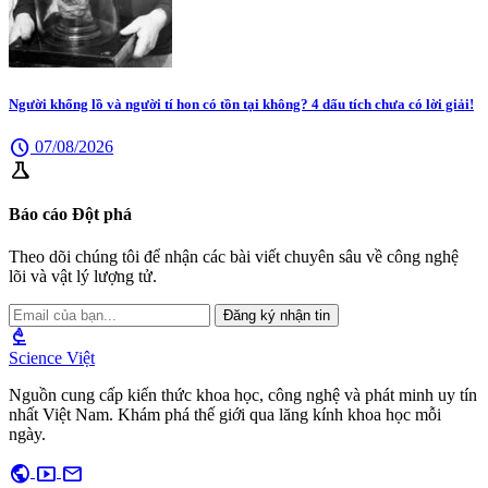
Người khổng lồ và người tí hon có tồn tại không? 4 dấu tích chưa có lời giải!
schedule
07/08/2026
science
Báo cáo Đột phá
Theo dõi chúng tôi để nhận các bài viết chuyên sâu về công nghệ
lõi và vật lý lượng tử.
Đăng ký nhận tin
biotech
Science Việt
Nguồn cung cấp kiến thức khoa học, công nghệ và phát minh uy tín
nhất Việt Nam. Khám phá thế giới qua lăng kính khoa học mỗi
ngày.
public
smart_display
mail