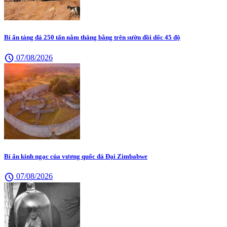
Bí ẩn tảng đá 250 tấn nằm thăng bằng trên sườn đồi dốc 45 độ
schedule
07/08/2026
Bí ẩn kinh ngạc của vương quốc đá Đại Zimbabwe
schedule
07/08/2026