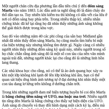
Một người chăn cừu địa phương lần đầu tiên chú ý đến
đốm sáng
Marfa
vào năm 1883. Lúc đầu anh ta nghĩ rằng đó là đám cháy do
thổ dân tạo ra. Tuy nhiên khi kiểm tra thì không có dấu vết của lửa ở
nơi có đốm sáng bay phía trên. Trong nhiều thập kỷ, nhiều nhân
chứng khác đã kể lại rằng họ đã nhìn thấy những ánh sáng không
thể giải thích được trong khu vực.
Sau đó vào những năm 40 các phi công của sân bay Midland gần
nhất đã nhìn thấy đốm sáng Marfa, họ cũng muốn tìm hiểu bí mật
của hiện tượng này nhưng không tìm được gì. Ngày càng có nhiều
người nhìn thấy những đốm sáng kỳ quái này, nhiều người trong số
họ chắc chắn rằng ánh sáng đó là một số con tàu của nền văn mình
ngoài trái đất, những người khác lại cho rằng đó là những linh hồn
lang thang.
Các nhà khoa học cho rằng, nó có thể là ảo ảnh quang học xảy ra
khi một lớp không khí lạnh đè lên lớp không khí ấm, bạn có thể
quan sát hiệu ứng hình ảnh tương tự ở đại dương khi nhìn thấy một
con tàu đang lơ lửng trên không ở đường chân trời.
Trong khi những người đam mê hiện tượng huyền bí coi đèn Marfa
là
bằng chứng tiềm năng về UFO, ma hoặc ma trơi
. Nhiều người
tin rằng đèn Marfa là bằng chứng cho thấy sự hiện diện của UFO.
Ánh sáng di chuyển và thay đổi hình dạng một cách kỳ lạ, điều mà