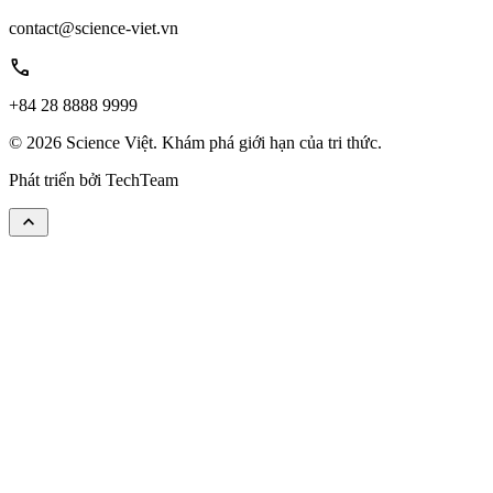
contact@science-viet.vn
call
+84 28 8888 9999
© 2026 Science Việt. Khám phá giới hạn của tri thức.
Phát triển bởi
TechTeam
keyboard_arrow_up