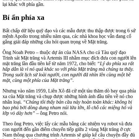
lại khác với phía gần.
Bí ẩn phía xa
Bất chấp dữ liệu quỹ đạo và các mẫu được thu thập được trong 6 sứ
mệnh Apollo trong nhiều năm qua, các nhà khoa học vẫn đang cố
gắng giải đáp những câu hỏi quan trọng về Mặt trăng.
Ông Noah Petro – thuộc dự án của NASA cho cả Tàu quỹ đạo
Trinh sát Mặt trăng và Artemis III nhằm mục đích đưa con người lên
mặt trăng lần đầu tiên kể từ năm 1972, cho biết:
“Lý do phía xa rất
hấp dẫn là vì nó quá khác so với phía Mặt trăng mà chúng ta thấy.
Trong suốt lịch sử loài người, con người đã nhìn lên cùng một bề
mặt, cùng một phía của Mặt trăng”.
Nhưng vào năm 1959, Liên Xô đã cử một tàu thăm dò bay qua phía
xa của Mặt trăng và chụp được những hình ảnh đầu tiên về nó cho
nhân loại.
“Chúng tôi thấy bán cầu này hoàn toàn khác: không bị
bao phủ bởi dòng dung nham núi lửa lớn, lỗ chỗ các miệng hố và
lớp vỏ dày hơn”
– ông Petro nói.
Theo ông Petro, việc lấy các mẫu bằng các nhiệm vụ robot và đưa
con người đến gần điểm chuyển tiếp giữa 2 vùng Mặt trăng ở cực
Nam thông qua chương trình Artemis sẽ giúp kể câu chuyện đầy đủ