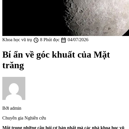
schedule
calendar_month
Khoa học vũ trụ
8 Phút đọc
04/07/2026
Bí ẩn về góc khuất của Mặt
trăng
Bởi
admin
Chuyên gia Nghiên cứu
Một trong những câu hỏi cơ bản nhất mà các nhà khoa học vũ