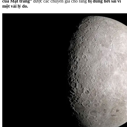
của Mặt trăng”
được các chuyên gia cho rằng
bị dùng hơi sai vì
một vài lý do.