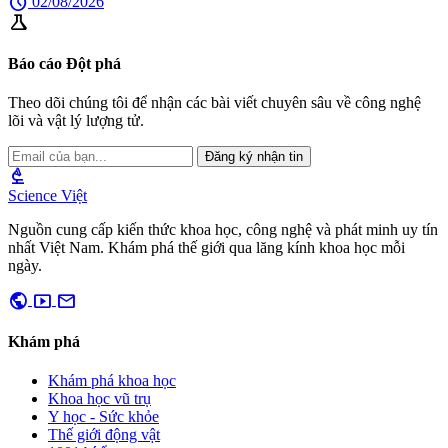
schedule
02/08/2026
science
Báo cáo Đột phá
Theo dõi chúng tôi để nhận các bài viết chuyên sâu về công nghệ
lõi và vật lý lượng tử.
Đăng ký nhận tin
biotech
Science Việt
Nguồn cung cấp kiến thức khoa học, công nghệ và phát minh uy tín
nhất Việt Nam. Khám phá thế giới qua lăng kính khoa học mỗi
ngày.
public
smart_display
mail
Khám phá
Khám phá khoa học
Khoa học vũ trụ
Y học - Sức khỏe
Thế giới động vật