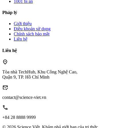
1001 bí ẩn
Pháp lý
Giới thiệu
Điều khoản sử dụng
Chính sách bảo mật
Liên hệ
Liên hệ
location_on
Tòa nhà TechHub, Khu Công Nghệ Cao,
Quận 9, TP. Hồ Chí Minh
mark_email_read
contact@science-viet.vn
call
+84 28 8888 9999
© 2026 Science Việt. Khám phá giới hạn của tri thức.