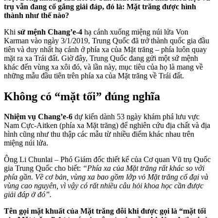
trụ vẫn đang cố gắng giải đáp, đó là: Mặt trăng được hình
thành như thế nào?
Khi
sứ mệnh Chang’e-4
hạ cánh xuống miệng núi lửa Von
Karman vào ngày 3/1/2019, Trung Quốc đã trở thành quốc gia đầu
tiên và duy nhất hạ cánh ở phía xa của Mặt trăng – phía luôn quay
mặt ra xa Trái đất. Giờ đây, Trung Quốc đang gửi một sứ mệnh
khác đến vùng xa xôi đó, và lần này, mục tiêu của họ là mang về
những mẫu đầu tiên trên phía xa của Mặt trăng về Trái đất.
Không có “mặt tối” đúng nghĩa
Nhiệm vụ Chang’e-6
dự kiến dành 53 ngày khám phá lưu vực
Nam Cực-Aitken (phía xa Mặt trăng) để nghiên cứu địa chất và địa
hình cũng như thu thập các mẫu từ nhiều điểm khác nhau trên
miệng núi lửa.
Ông Li Chunlai – Phó Giám đốc thiết kế của Cơ quan Vũ trụ Quốc
gia Trung Quốc cho biết:
“Phía xa của Mặt trăng rất khác so với
phía gần. Về cơ bản, vùng xa bao gồm lớp vỏ Mặt trăng cổ đại và
vùng cao nguyên, vì vậy có rất nhiều câu hỏi khoa học cần được
giải đáp ở đó”.
Tên gọi mặt khuất của Mặt trăng đôi khi được gọi là “mặt tối