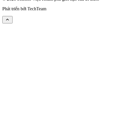
Phát triển bởi
TechTeam
keyboard_arrow_up