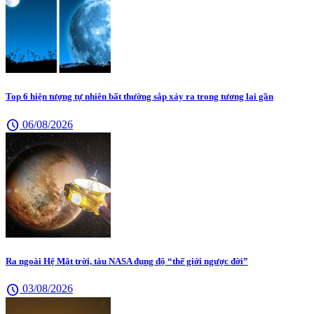
Top 6 hiện tượng tự nhiên bất thường sắp xảy ra trong tương lai gần
schedule
06/08/2026
Ra ngoài Hệ Mặt trời, tàu NASA đụng độ “thế giới ngược đời”
schedule
03/08/2026