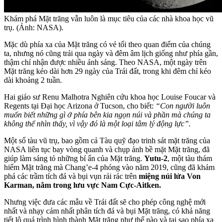
Khám phá Mặt trăng vẫn luôn là mục tiêu của các nhà khoa học vũ
trụ. (Ảnh: NASA).
Mặc dù phía xa của Mặt trăng có vẻ tối theo quan điểm của chúng
ta, nhưng nó cũng trải qua ngày và đêm âm lịch giống như phía gần,
thậm chí nhận được nhiều ánh sáng. Theo NASA, một ngày trên
Mặt trăng kéo dài hơn 29 ngày của Trái đất, trong khi đêm chỉ kéo
dài khoảng 2 tuần.
Hai giáo sư Renu Malhotra Nghiên cứu khoa học Louise Foucar và
Regents tại Đại học Arizona ở Tucson, cho biết:
“Con người luôn
muốn biết những gì ở phía bên kia ngọn núi và phần mà chúng ta
không thể nhìn thấy, vì vậy đó là một loại tâm lý động lực”.
Một số tàu vũ trụ, bao gồm cả Tàu quỹ đạo trinh sát mặt trăng của
NASA liên tục bay vòng quanh và chụp ảnh bề mặt Mặt trăng, đã
giúp làm sáng tỏ những bí ẩn của Mặt trăng.
Yutu-2
, một tàu thám
hiểm Mặt trăng mà Chang’e-4 phóng vào năm 2019, cũng đã khám
phá các trầm tích đá và bụi vụn rải rác trên
miệng núi lửa Von
Karman, nằm trong lưu vực Nam Cực-Aitken.
Nhưng việc đưa các mẫu về Trái đất sẽ cho phép công nghệ mới
nhất và nhạy cảm nhất phân tích đá và bụi Mặt trăng, có khả năng
tiết lộ quá trình hình thành Mặt trăng như thế nào và tại sao phía xa