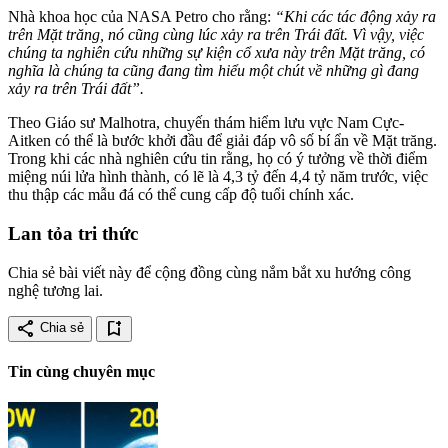
Nhà khoa học của NASA Petro cho rằng:
“Khi các tác động xảy ra
trên Mặt trăng, nó cũng cùng lúc xảy ra trên Trái đất. Vì vậy, việc
chúng ta nghiên cứu những sự kiện cổ xưa này trên Mặt trăng, có
nghĩa là chúng ta cũng đang tìm hiểu một chút về những gì đang
xảy ra trên Trái đất”.
Theo Giáo sư Malhotra, chuyến thám hiểm lưu vực Nam Cực-
Aitken có thể là bước khởi đầu để giải đáp vô số bí ẩn về Mặt trăng.
Trong khi các nhà nghiên cứu tin rằng, họ có ý tưởng về thời điểm
miệng núi lửa hình thành, có lẽ là 4,3 tỷ đến 4,4 tỷ năm trước, việc
thu thập các mẫu đá có thể cung cấp độ tuổi chính xác.
Lan tỏa tri thức
Chia sẻ bài viết này để cộng đồng cùng nắm bắt xu hướng công
nghệ tương lai.
share
bookmark_add
Chia sẻ
Tin cùng chuyên mục