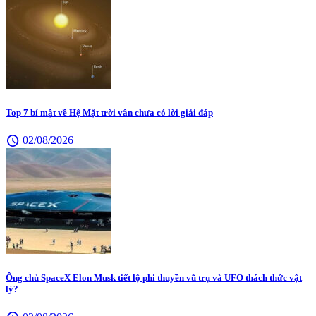
Top 7 bí mật về Hệ Mặt trời vẫn chưa có lời giải đáp
schedule
02/08/2026
Ông chủ SpaceX Elon Musk tiết lộ phi thuyền vũ trụ và UFO thách thức vật
lý?