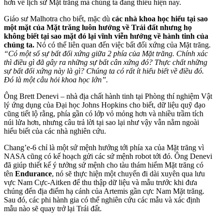
hơn về lịch sử Mặt trăng mà chúng ta đang thiếu hiện nay.
Giáo sư Malhotra cho biết, mặc dù
các nhà khoa học hiểu tại sao
một mặt của Mặt trăng luôn hướng về Trái đất nhưng họ
không biết tại sao mặt đó lại vĩnh viễn hướng về hành tinh của
chúng ta.
Nó có thể liên quan đến việc bất đối xứng của Mặt trăng.
“Có một số sự bất đối xứng giữa 2 phía của Mặt trăng. Chính xác
thì điều gì đã gây ra những sự bất cân xứng đó? Thực chất những
sự bất đối xứng này là gì? Chúng ta có rất ít hiểu biết về điều đó.
Đó là một câu hỏi khoa học lớn”.
Ông Brett Denevi – nhà địa chất hành tinh tại Phòng thí nghiệm Vật
lý ứng dụng của Đại học Johns Hopkins cho biết, dữ liệu quỹ đạo
cũng tiết lộ rằng, phía gần có lớp vỏ mỏng hơn và nhiều trầm tích
núi lửa hơn, nhưng câu trả lời tại sao lại như vậy vẫn nằm ngoài
hiểu biết của các nhà nghiên cứu.
Chang’e-6 chỉ là một sứ mệnh hướng tới phía xa của Mặt trăng vì
NASA cũng có kế hoạch gửi các sứ mệnh robot tới đó. Ông Denevi
đã giúp thiết kế ý tưởng sứ mệnh cho tàu thám hiểm Mặt trăng có
tên
Endurance
, nó sẽ thực hiện một chuyến đi dài xuyên qua lưu
vực Nam Cực-Aitken để thu thập dữ liệu và mẫu trước khi đưa
chúng đến địa điểm hạ cánh của Artemis gần cực Nam Mặt trăng.
Sau đó, các phi hành gia có thể nghiên cứu các mẫu và xác định
mẫu nào sẽ quay trở lại Trái đất.