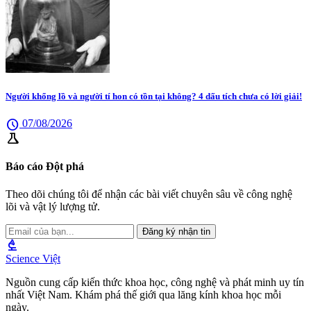
Người khổng lồ và người tí hon có tồn tại không? 4 dấu tích chưa có lời giải!
schedule
07/08/2026
science
Báo cáo Đột phá
Theo dõi chúng tôi để nhận các bài viết chuyên sâu về công nghệ
lõi và vật lý lượng tử.
Đăng ký nhận tin
biotech
Science Việt
Nguồn cung cấp kiến thức khoa học, công nghệ và phát minh uy tín
nhất Việt Nam. Khám phá thế giới qua lăng kính khoa học mỗi
ngày.