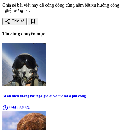
Chia sẻ bài viết này để cộng đồng cùng nắm bắt xu hướng công
nghệ tương lai.
share
bookmark_add
Chia sẻ
Tin cùng chuyên mục
Bí ẩn hiện tượng bất ngờ già đi và trẻ lại ở phi công
schedule
09/08/2026