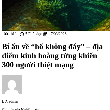
schedule
calendar_month
1001 bí ẩn
5 Phút đọc
17/03/2026
Bí ẩn về “hố không đáy” – địa
điểm kinh hoàng từng khiến
300 người thiệt mạng
Bởi
admin
Chuyên gia Nghiên cứu