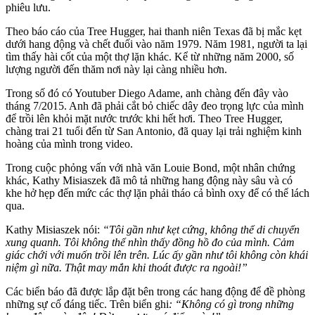
phiêu lưu.
Theo báo cáo của Tree Hugger, hai thanh niên Texas đã bị mắc kẹt
dưới hang động và chết đuối vào năm 1979. Năm 1981, người ta lại
tìm thấy hài cốt của một thợ lặn khác. Kể từ những năm 2000, số
lượng người đến thăm nơi này lại càng nhiều hơn.
Trong số đó có Youtuber Diego Adame, anh chàng đến đây vào
tháng 7/2015. Anh đã phải cắt bỏ chiếc dây đeo trọng lực của mình
để trồi lên khỏi mặt nước trước khi hết hơi. Theo Tree Hugger,
chàng trai 21 tuổi đến từ San Antonio, đã quay lại trải nghiệm kinh
hoàng của mình trong video.
Trong cuộc phỏng vấn với nhà văn Louie Bond, một nhân chứng
khác, Kathy Misiaszek đã mô tả những hang động này sâu và có
khe hở hẹp đến mức các thợ lặn phải tháo cả bình oxy để có thể lách
qua.
Kathy Misiaszek nói:
“Tôi gần như kẹt cứng, không thể di chuyển
xung quanh. Tôi không thể nhìn thấy đồng hồ đo của mình. Cảm
giác chới với muốn trồi lên trên. Lúc ấy gần như tôi không còn khái
niệm gì nữa. Thật may mắn khi thoát được ra ngoài!”
Các biển báo đã được lắp đặt bên trong các hang động để đề phòng
những sự cố đáng tiếc. Trên biển ghi
: “Không có gì trong những