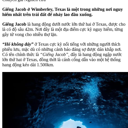
Giếng Jacob ở Wimberley, Texas là một trong những nơi nguy
hiểm nhất trên trái đất để nhảy lao đầu xuống.
Giếng Jacob
là hang động dưới nước lớn thứ hai ở Texas, được cho
là có độ sâu 42m. Nơi đây là một địa điểm cực kỳ nguy hiểm, từng
gây tử vong cho nhiều thợ lặn.
“Hố không đáy”
ở Texas cực kỳ nổi tiếng với những người thích
phiêu lưu, mặc dù có những cảnh báo đáng sợ được dán khắp nơi.
Có tên chính thức là
“Giếng Jacob”,
đây là hang động ngập nước
lớn thứ hai ở Texas, đồng thời là cánh cổng dẫn vào một hệ thống
hang động kéo dài 1.500km.