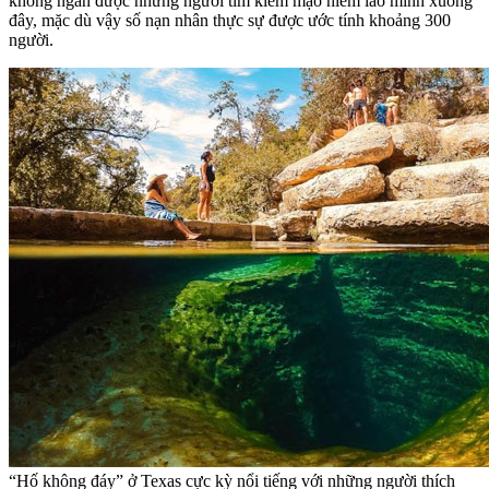
không ngăn được những người tìm kiếm mạo hiểm lao mình xuống
đây, mặc dù vậy số nạn nhân thực sự được ước tính khoảng 300
người.
“Hố không đáy” ở Texas cực kỳ nổi tiếng với những người thích