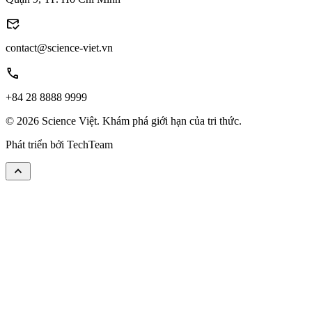
mark_email_read
contact@science-viet.vn
call
+84 28 8888 9999
© 2026 Science Việt. Khám phá giới hạn của tri thức.
Phát triển bởi
TechTeam
keyboard_arrow_up