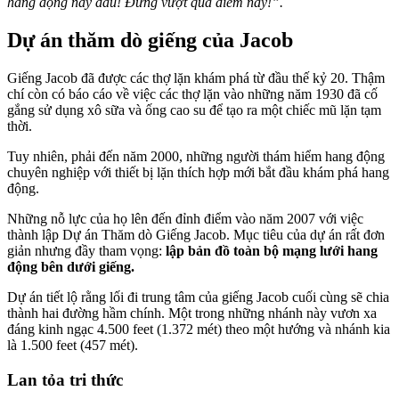
hang động này đâu! Đừng vượt quá điểm này!”.
Dự án thăm dò giếng của Jacob
Giếng Jacob đã được các thợ lặn khám phá từ đầu thế kỷ 20. Thậm
chí còn có báo cáo về việc các thợ lặn vào những năm 1930 đã cố
gắng sử dụng xô sữa và ống cao su để tạo ra một chiếc mũ lặn tạm
thời.
Tuy nhiên, phải đến năm 2000, những người thám hiểm hang động
chuyên nghiệp với thiết bị lặn thích hợp mới bắt đầu khám phá hang
động.
Những nỗ lực của họ lên đến đỉnh điểm vào năm 2007 với việc
thành lập Dự án Thăm dò Giếng Jacob. Mục tiêu của dự án rất đơn
giản nhưng đầy tham vọng:
lập bản đồ toàn bộ mạng lưới hang
động bên dưới giếng.
Dự án tiết lộ rằng lối đi trung tâm của giếng Jacob cuối cùng sẽ chia
thành hai đường hầm chính. Một trong những nhánh này vươn xa
đáng kinh ngạc 4.500 feet (1.372 mét) theo một hướng và nhánh kia
là 1.500 feet (457 mét).
Lan tỏa tri thức