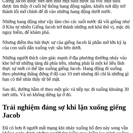
Giếng Jacob được biết đến như một suối nước đá vôi: một suối
được tìm thấy ở cuối hệ thống hang động ngầm, khiến nơi đây trở
thành lối mở chính để đi vào những hang động dưới nước.
Những hang động như vậy làm cho các suối nước đá vôi giống như
ở Khu tự nhiên Giếng Jacob trở thành những nơi khá thú vị, mặc dù
nguy hiểm, để khám phá.
Nhưng điểm thu hút thực sự của giếng Jacob là phần mở lớn kỳ lạ
của con suối dẫn xuống vực sâu bên dưới.
Những người thích cảm giác mạnh ở địa phương thường nhảy vào
khe hở từ những tảng đá phía trên, nhưng phải là một kẻ liều lĩnh
thực sự mới có thể lặn xuống giếng Jacob. Hang động đi xuống
theo phương thẳng đứng ở độ cao 10 mét nhưng đó chỉ là những gì
bạn có thể nhìn thấy từ bề mặt.
Sau đó, đường hầm rẽ theo một góc và tiếp tục đi xuống khoảng 30
mét nữa. Và nó không dừng lại ở đó.
Trải nghiệm đáng sợ khi lặn xuống giếng
Jacob
Đã có hơn 8 người mất mạng khi nhảy xuống hố đen này song vẫn