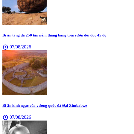
Bí ẩn tảng đá 250 tấn nằm thăng bằng trên sườn đồi dốc 45 độ
schedule
07/08/2026
Bí ẩn kinh ngạc của vương quốc đá Đại Zimbabwe
schedule
07/08/2026