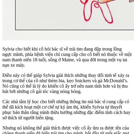
Sylvia cho biết khi cô hỏi bác sĩ về trái tim đang đập trong lồng
ngực mình, phía bệnh viện chỉ cung cấp cho cô biết nó thuộc về một
nam thanh niên 18 tuổi, sống ở Maine, và qua đời trong một vụ tai
nạn xe máy.
Điều này có thể giúp Sylvia giải thích những thay đổi tinh tế xảy ra
trong cơ thể của cô như thèm bia, kẹo Snickers và gà McDonald’s.
Nó cũng có thể là lý do khiến cô ấy trở nên nam tính hơn và bị thu
hút bởi những cô gái tóc vàng nóng bỏng.
Các nhà tâm lý học cho biết những thông tin mà bác sĩ cung cấp có
thể đã kích hoạt một cơ chế tự kỷ ám thị, khiến Sylvia tự thuyết
phục bản thân rằng mình thừa hưởng những đặc điểm tính cách hay
sở thích từ người hiến tặng.
Nhưng nó không thể giải thích được việc cô ấy tìm ra được tên của
chàng thanh niên đã hiến trái tim cho mình, bắt đầu từ một giấc mơ