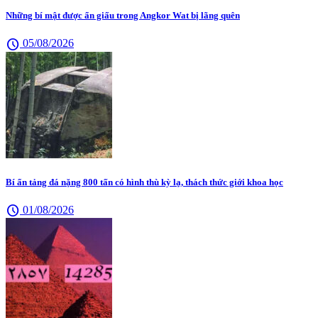
Những bí mật được ẩn giấu trong Angkor Wat bị lãng quên
schedule
05/08/2026
Bí ẩn tảng đá nặng 800 tấn có hình thù kỳ lạ, thách thức giới khoa học
schedule
01/08/2026