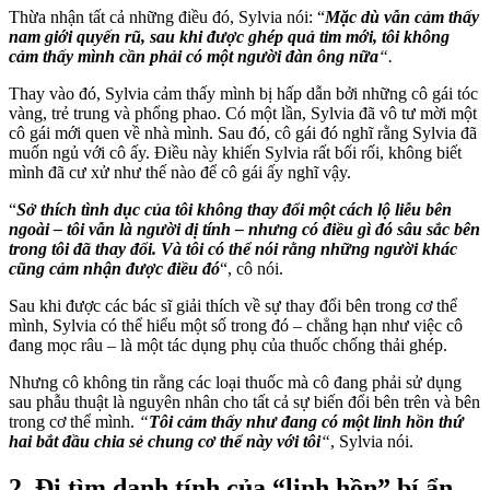
Thừa nhận tất cả những điều đó, Sylvia nói: “
Mặc dù vẫn cảm thấy
nam giới quyến rũ, sau khi được ghép quả tim mới, tôi không
cảm thấy mình cần phải có một người đàn ông nữa
“.
Thay vào đó, Sylvia cảm thấy mình bị hấp dẫn bởi những cô gái tóc
vàng, trẻ trung và phổng phao. Có một lần, Sylvia đã vô tư mời một
cô gái mới quen về nhà mình. Sau đó, cô gái đó nghĩ rằng Sylvia đã
muốn ngủ với cô ấy. Điều này khiến Sylvia rất bối rối, không biết
mình đã cư xử như thế nào để cô gái ấy nghĩ vậy.
“
Sở thích tình dục của tôi không thay đổi một cách lộ liễu bên
ngoài – tôi vẫn là người dị tính – nhưng có điều gì đó sâu sắc bên
trong tôi đã thay đổi. Và tôi có thể nói rằng những người khác
cũng cảm nhận được điều đó
“, cô nói.
Sau khi được các bác sĩ giải thích về sự thay đổi bên trong cơ thể
mình, Sylvia có thể hiểu một số trong đó – chẳng hạn như việc cô
đang mọc râu – là một tác dụng phụ của thuốc chống thải ghép.
Nhưng cô không tin rằng các loại thuốc mà cô đang phải sử dụng
sau phẫu thuật là nguyên nhân cho tất cả sự biến đổi bên trên và bên
trong cơ thể mình.
“
Tôi cảm thấy như đang có một linh hồn thứ
hai bắt đầu chia sẻ chung cơ thể này với tôi
“
, Sylvia nói.
2. Đi tìm danh tính của “linh hồn” bí ẩn