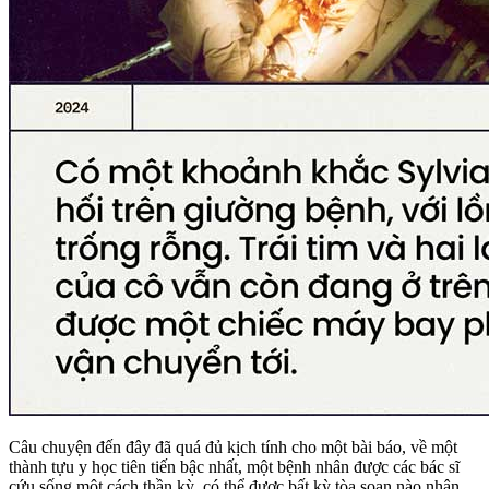
Câu chuyện đến đây đã quá đủ kịch tính cho một bài báo, về một
thành tựu y học tiên tiến bậc nhất, một bệnh nhân được các bác sĩ
cứu sống một cách thần kỳ, có thể được bất kỳ tòa soạn nào nhận