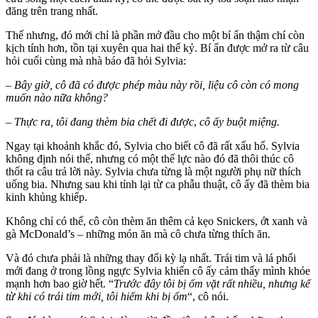
đăng trên trang nhất.
Thế nhưng, đó mới chỉ là phần mở đầu cho một bí ẩn thậm chí còn
kịch tính hơn, tồn tại xuyên qua hai thế kỷ. Bí ẩn được mở ra từ câu
hỏi cuối cùng mà nhà báo đã hỏi Sylvia:
– Bây giờ, cô đã có được phép màu này rồi, liệu cô còn có mong
muốn nào nữa không?
– Thực ra, tôi đang thèm bia chết đi được
,
cô ấy buột miệng.
Ngay tại khoảnh khắc đó, Sylvia cho biết cô đã rất xấu hổ. Sylvia
không định nói thế, nhưng có một thế lực nào đó đã thôi thúc cô
thốt ra câu trả lời này. Sylvia chưa từng là một người phụ nữ thích
uống bia. Nhưng sau khi tỉnh lại từ ca phẫu thuật, cô ấy đã thèm bia
kinh khủng khiếp.
Không chỉ có thế, cô còn thèm ăn thêm cả kẹo Snickers, ớt xanh và
gà McDonald’s – những món ăn mà cô chưa từng thích ăn.
Và đó chưa phải là những thay đổi kỳ lạ nhất. Trái tim và lá phổi
mới đang ở trong lồng ngực Sylvia khiến cô ấy cảm thấy mình khỏe
mạnh hơn bao giờ hết. “
Trước đây tôi bị ốm vặt rất nhiều, nhưng kể
từ khi có trái tim mới, tôi hiếm khi bị ốm
“, cô nói.