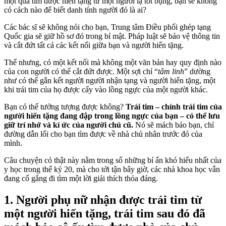
một quả tim được hiến tặng từ một người lạ tốt bụng, bạn sẽ không
có cách nào để biết danh tính người đó là ai?
Các bác sĩ sẽ không nói cho bạn, Trung tâm Điều phối ghép tạng
Quốc gia sẽ giữ hồ sơ đó trong bí mật. Pháp luật sẽ bảo vệ thông tin
và cắt đứt tất cả các kết nối giữa bạn và người hiến tặng.
Thế nhưng, có một kết nối mà không một văn bản hay quy định nào
của con người có thể cắt đứt được. Một sợi chỉ “
tâm linh
” dường
như có thể gắn kết người người nhận tạng và người hiến tặng, một
khi trái tim của họ được cấy vào lồng ngực của một người khác.
Bạn có thể tưởng tượng được không?
Trái tim – chính trái tim của
người hiến tặng đang đập trong lồng ngực của bạn – có thể lưu
giữ trí nhớ và kí ức của người chủ cũ.
Nó sẽ mách bảo bạn, chỉ
đường dẫn lối cho bạn tìm được về nhà chủ nhân trước đó của
mình.
Câu chuyện có thật này nằm trong số những bí ẩn khó hiểu nhất của
y học trong thế kỷ 20, mà cho tới tận bây giờ, các nhà khoa học vẫn
đang cố gắng đi tìm một lời giải thích thỏa đáng.
1. Người phụ nữ nhận được trái tim từ
một người hiến tặng, trái tim sau đó đã