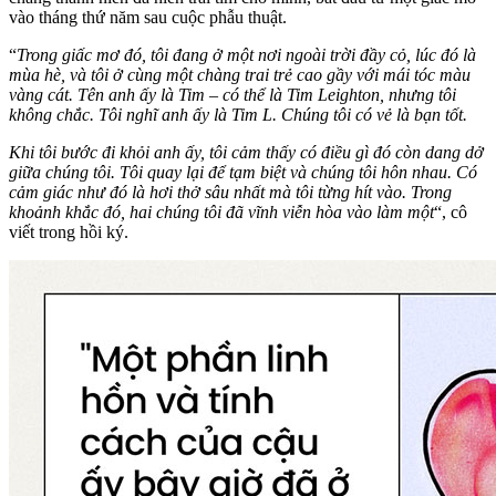
vào tháng thứ năm sau cuộc phẫu thuật.
“
Trong giấc mơ đó, tôi đang ở một nơi ngoài trời đầy cỏ, lúc đó là
mùa hè, và tôi ở cùng một chàng trai trẻ cao gầy với mái tóc màu
vàng cát. Tên anh ấy là Tim – có thể là Tim Leighton, nhưng tôi
không chắc. Tôi nghĩ anh ấy là Tim L. Chúng tôi có vẻ là bạn tốt.
Khi tôi bước đi khỏi anh ấy, tôi cảm thấy có điều gì đó còn dang dở
giữa chúng tôi. Tôi quay lại để tạm biệt và chúng tôi hôn nhau. Có
cảm giác như đó là hơi thở sâu nhất mà tôi từng hít vào. Trong
khoảnh khắc đó, hai chúng tôi đã vĩnh viễn hòa vào làm một
“, cô
viết trong hồi ký.