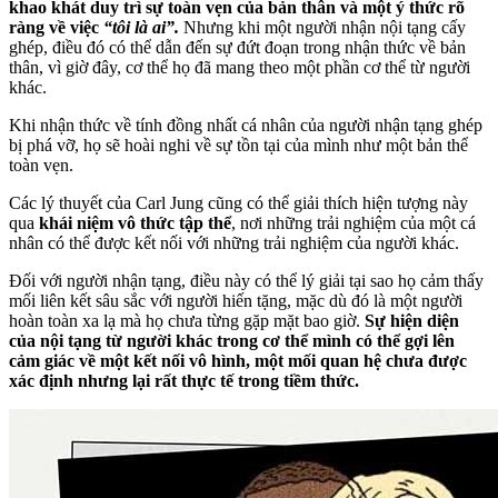
khao khát duy trì sự toàn vẹn của bản thân và một ý thức rõ
ràng về việc
“tôi là ai”.
Nhưng khi một người nhận nội tạng cấy
ghép, điều đó có thể dẫn đến sự đứt đoạn trong nhận thức về bản
thân, vì giờ đây, cơ thể họ đã mang theo một phần cơ thể từ người
khác.
Khi nhận thức về tính đồng nhất cá nhân của người nhận tạng ghép
bị phá vỡ, họ sẽ hoài nghi về sự tồn tại của mình như một bản thể
toàn vẹn.
Các lý thuyết của Carl Jung cũng có thể giải thích hiện tượng này
qua
khái niệm vô thức tập thể
, nơi những trải nghiệm của một cá
nhân có thể được kết nối với những trải nghiệm của người khác.
Đối với người nhận tạng, điều này có thể lý giải tại sao họ cảm thấy
mối liên kết sâu sắc với người hiến tặng, mặc dù đó là một người
hoàn toàn xa lạ mà họ chưa từng gặp mặt bao giờ.
Sự hiện diện
của nội tạng từ người khác trong cơ thể mình có thể gợi lên
cảm giác về một kết nối vô hình, một mối quan hệ chưa được
xác định nhưng lại rất thực tế trong tiềm thức.