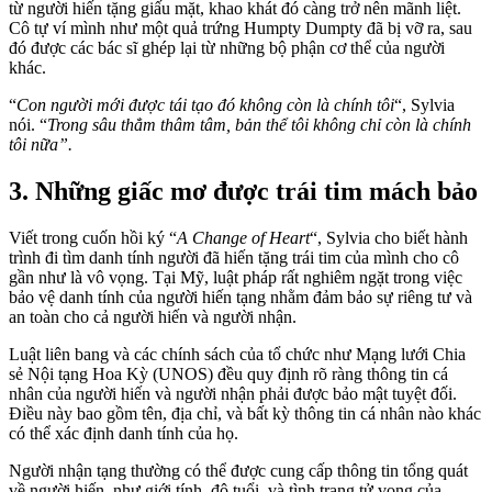
từ người hiến tặng giấu mặt, khao khát đó càng trở nên mãnh liệt.
Cô tự ví mình như một quả trứng Humpty Dumpty đã bị vỡ ra, sau
đó được các bác sĩ ghép lại từ những bộ phận cơ thể của người
khác.
“
Con người mới được tái tạo đó không còn là chính tôi
“, Sylvia
nói. “
Trong sâu thẳm thâm tâm, bản thể tôi không chỉ còn là chính
tôi nữa”.
3. Những giấc mơ được trái tim mách bảo
Viết trong cuốn hồi ký “
A Change of Heart
“, Sylvia cho biết hành
trình đi tìm danh tính người đã hiến tặng trái tim của mình cho cô
gần như là vô vọng. Tại Mỹ, luật pháp rất nghiêm ngặt trong việc
bảo vệ danh tính của người hiến tạng nhằm đảm bảo sự riêng tư và
an toàn cho cả người hiến và người nhận.
Luật liên bang và các chính sách của tổ chức như Mạng lưới Chia
sẻ Nội tạng Hoa Kỳ (UNOS) đều quy định rõ ràng thông tin cá
nhân của người hiến và người nhận phải được bảo mật tuyệt đối.
Điều này bao gồm tên, địa chỉ, và bất kỳ thông tin cá nhân nào khác
có thể xác định danh tính của họ.
Người nhận tạng thường có thể được cung cấp thông tin tổng quát
về người hiến, như giới tính, độ tuổi, và tình trạng tử vong của