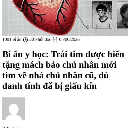
schedule
calendar_month
1001 bí ẩn
20 Phút đọc
05/06/2026
Bí ẩn y học: Trái tim được hiến
tặng mách bảo chủ nhân mới
tìm về nhà chủ nhân cũ, dù
danh tính đã bị giấu kín