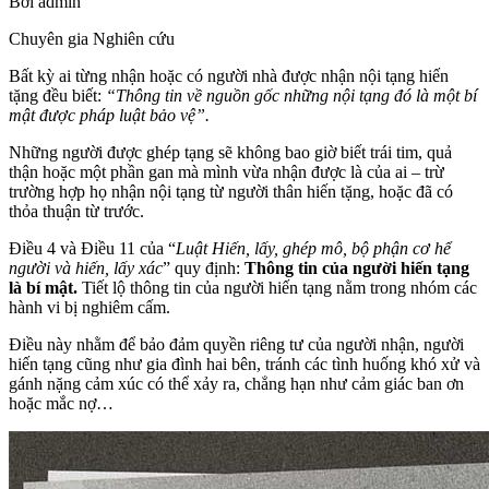
Bởi
admin
Chuyên gia Nghiên cứu
Bất kỳ ai từng nhận hoặc có người nhà được nhận nội tạng hiến
tặng đều biết:
“Thông tin về nguồn gốc những nội tạng đó là một bí
mật được pháp luật bảo vệ”.
Những người được ghép tạng sẽ không bao giờ biết trái tim, quả
thận hoặc một phần gan mà mình vừa nhận được là của ai – trừ
trường hợp họ nhận nội tạng từ người thân hiến tặng, hoặc đã có
thỏa thuận từ trước.
Điều 4 và Điều 11 của “
Luật Hiến, lấy, ghép mô, bộ phận cơ hể
người và hiến, lấy xác
” quy định:
Thông tin của người hiến tạng
là bí mật.
Tiết lộ thông tin của người hiến tạng nằm trong nhóm các
hành vi bị nghiêm cấm.
Điều này nhằm để bảo đảm quyền riêng tư của người nhận, người
hiến tạng cũng như gia đình hai bên, tránh các tình huống khó xử và
gánh nặng cảm xúc có thể xảy ra, chẳng hạn như cảm giác ban ơn
hoặc mắc nợ…