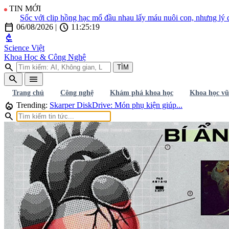
TIN MỚI
Sốc với clip hồng hạc mổ đầu nhau lấy máu nuôi con, nhưng lý do thật
calendar_today
schedule
06/08/2026
|
11:25:21
biotech
Science Việt
Khoa Học & Công Nghệ
search
TÌM
search
menu
Trang chủ
Công nghệ
Khám phá khoa học
Khoa học vũ
local_fire_department
Trending:
Skarper DiskDrive: Món phụ kiện giúp...
search