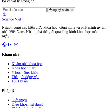
lõi và vật lý lượng tử.
Đăng ký nhận tin
biotech
Science Việt
Nguồn cung cấp kiến thức khoa học, công nghệ và phát minh uy tín
nhất Việt Nam. Khám phá thế giới qua lăng kính khoa học mỗi
ngày.
public
smart_display
mail
Khám phá
Khám phá khoa học
Khoa học vũ trụ
Y học - Sức khỏe
Thế giới động vật
1001 bí ẩn
Pháp lý
Giới thiệu
Điều khoản sử dụng