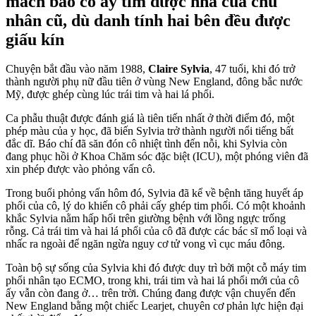
mách bảo cô ấy tìm được nhà của chủ
nhân cũ, dù danh tính hai bên đều được
giấu kín
Chuyện bắt đầu vào năm 1988,
Claire Sylvia
, 47 tuổi, khi đó trở
thành người phụ nữ đầu tiên ở vùng New England, đông bắc nước
Mỹ, được ghép cùng lúc trái tim và hai lá phổi.
Ca phẫu thuật được đánh giá là tiên tiến nhất ở thời điểm đó, một
phép màu của y học, đã biến Sylvia trở thành người nổi tiếng bất
đắc dĩ. Báo chí đã săn đón cô nhiệt tình đến nỗi, khi Sylvia còn
đang phục hồi ở Khoa Chăm sóc đặc biệt (ICU), một phóng viên đã
xin phép được vào phỏng vấn cô.
Trong buổi phỏng vấn hôm đó, Sylvia đã kể về bệnh tăng huyết áp
phổi của cô, lý do khiến cô phải cấy ghép tim phổi. Có một khoảnh
khắc Sylvia nằm hấp hối trên giường bệnh với lồng ngực trống
rỗng. Cả trái tim và hai lá phổi của cô đã được các bác sĩ mổ loại và
nhấc ra ngoài để ngăn ngừa nguy cơ tử vong vì cục máu đông.
Toàn bộ sự sống của Sylvia khi đó được duy trì bởi một cỗ máy tim
phổi nhân tạo ECMO, trong khi, trái tim và hai lá phổi mới của cô
ấy vẫn còn đang ở… trên trời. Chúng đang được vận chuyển đến
New England bằng một chiếc Learjet, chuyên cơ phản lực hiện đại