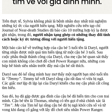
Trên thực tế, Sylvia không phải là bệnh nhân duy nhất trải nghiệm
những ký ức của người hiến tạng. Một nghiên cứu trên tạp chí
Journal of Near-death Studies đã báo cáo 10 trường hợp kỳ lạ được
ghi nhận, trong đó,
người nhận tạng ghép có những thay đổi tính
cách hoặc ký ức tương đồng với người hiến tặng
.
Một báo cáo kể về trường hợp của cậu bé 5 tuổi tên là Daryl, người
từng nhận được một quả tim hiến tặng từ một cậu bé 3 tuổi. Sau
cuộc phẫu thuật thành công của Daryl, cha mẹ cậu bé quan sát thấy
con mình không còn chơi đồ chơi Power Ranger nữa, những con
búp bê hình siêu nhân trước đây mà cậu bé rất thích.
Daryl sau đó kể rằng mình hay mơ thấy một người bạn nhỏ tuổi tên
là
“Timmy”.
Timmy kể với Daryl rằng cậu rất đau vì vừa bị ngã.
Các giấc mơ lặp đi lặp lại của Daryl khiến cha mẹ cậu phải cất công
tìm hiểu.
Sau đó, họ đã gặp được gia đình của cậu bé đã hiến tim cho con trai
mình. Cậu bé tên là Thomas, nhưng có tên gọi ở nhà chính xác là
“Tim”. M
ẹ của Tim kể lại rằng cậu bé đã bị ngã khỏi cửa sổ và tử
vong khi đang cố gắng với lấy đồ chơi siêu nhân Power Ranger.