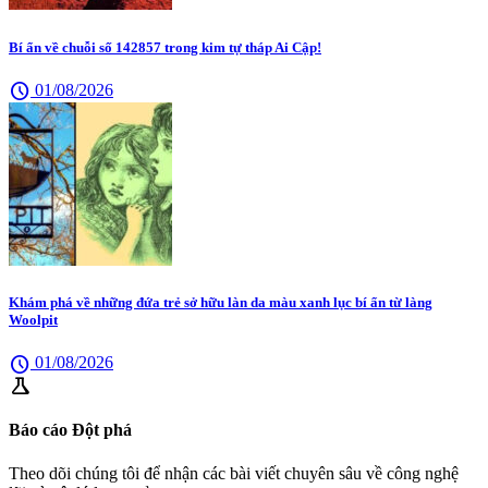
Bí ẩn về chuỗi số 142857 trong kim tự tháp Ai Cập!
schedule
01/08/2026
Khám phá về những đứa trẻ sở hữu làn da màu xanh lục bí ẩn từ làng
Woolpit
schedule
01/08/2026
science
Báo cáo Đột phá
Theo dõi chúng tôi để nhận các bài viết chuyên sâu về công nghệ