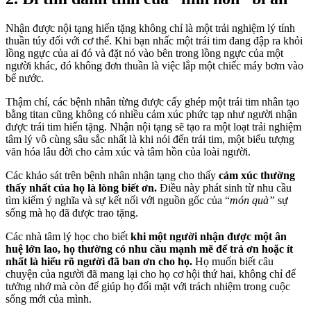
Nhận được nội tạng hiến tặng không chỉ là một trải nghiệm lý tính
thuần túy đối với cơ thể. Khi bạn nhấc một trái tim đang đập ra khỏi
lồng ngực của ai đó và đặt nó vào bên trong lồng ngực của một
người khác, đó không đơn thuần là việc lắp một chiếc máy bơm vào
bể nước.
Thậm chí, các bệnh nhân từng được cấy ghép một trái tim nhân tạo
bằng titan cũng không có nhiều cảm xúc phức tạp như người nhận
được trái tim hiến tặng. Nhận nội tạng sẽ tạo ra một loạt trải nghiệm
tâm lý vô cùng sâu sắc nhất là khi nói đến trái tim, một biểu tượng
văn hóa lâu đời cho cảm xúc và tâm hồn của loài người.
Các khảo sát trên bệnh nhân nhận tạng cho thấy
cảm xúc thường
thấy nhất của họ là lòng biết ơn.
Điều này phát sinh từ nhu cầu
tìm kiếm ý nghĩa và sự kết nối với nguồn gốc của “
món quà”
sự
sống mà họ đã được trao tặng.
Các nhà tâm lý học cho biết
khi một người nhận được một ân
huệ lớn lao, họ thường có nhu cầu mạnh mẽ để trả ơn hoặc ít
nhất là hiểu rõ người đã ban ơn cho họ.
Họ muốn biết câu
chuyện của người đã mang lại cho họ cơ hội thứ hai, không chỉ để
tưởng nhớ mà còn để giúp họ đối mặt với trách nhiệm trong cuộc
sống mới của mình.