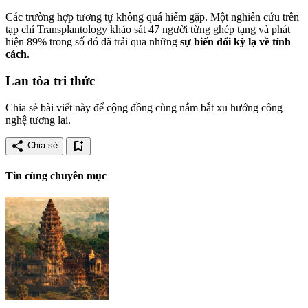
Các trường hợp tương tự không quá hiếm gặp. Một nghiên cứu trên
tạp chí Transplantology khảo sát 47 người từng ghép tạng và phát
hiện 89% trong số đó đã trải qua những
sự biến đổi kỳ lạ về tính
cách
.
Lan tỏa tri thức
Chia sẻ bài viết này để cộng đồng cùng nắm bắt xu hướng công
nghệ tương lai.
share
bookmark_add
Chia sẻ
Tin cùng chuyên mục