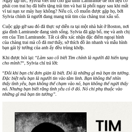
Ngay lập tức, Sylvia viết thư cho gia đình Lamirande để hỏi liệu có
phải con trai họ đã hiến tặng trái tim và hai lá phổi ngay sau khi mất
vì tai nạn xe máy hay không? Nếu có, cô muốn được gặp họ, bởi
Sylvia chính là người đang mang trái tim của chàng trai xấu số.
Cuộc gặp gỡ sau đó đã thực sự diễn ra tại một nhà hát ở Boston, nơi
gia đình Lamirande đang sinh sống. Sylvia đã gặp bố, mẹ và anh chị
em của Tim Lamirande. Tất cả đều xác nhận đặc điểm ngoại hình
của chàng trai mà cô đã mơ thấy, sở thích đồ ăn nhanh và mẫu hình
bạn gái lý tưởng của anh ấy đều trùng khớp.
Khi được hỏi lại: “
Làm sao cô biết Tim chính là người đã hiến tạng
cho mình?
“, Sylvia chỉ trả lời:
“
Đôi khi bạn chỉ đơn giản là biết. Đó là những gì mà bạn tin tưởng.
Đặc biệt nếu bạn là người tin vào tâm linh. Bạn không thể nhìn
thấy tình yêu, bạn không thể chạm vào nó, bạn không thể ngửi thấy
nó. Nhưng bạn biết rằng tình yêu có ở đó. Nó chỉ phụ thuộc vào
những gì mà bạn tin tưởng”.