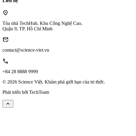
Liên hệ
location_on
Tòa nhà TechHub, Khu Công Nghệ Cao,
Quận 9, TP. Hồ Chí Minh
mark_email_read
contact@science-viet.vn
call
+84 28 8888 9999
© 2026 Science Việt. Khám phá giới hạn của tri thức.
Phát triển bởi
TechTeam
keyboard_arrow_up