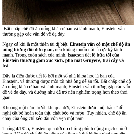
Bất chấp chế độ ăn uống khá cơ bản và lành mạnh, Einstein vẫn
thường gặp các vấn đề về dạ dày.
Ngay cả khi là một thiên tài dị biệt,
Einstein vẫn có một chế độ ăn
uống tương đối đơn giản,
nếu không muốn nói là cực kỳ lành
mạnh. Trong cuốn sách của mình, Isaacson tiết lộ
bữa tối của
Einstein thường gồm xúc xích, pho mát Gruyere, trái cây và
trà.
Đây là điều được tiết lộ bởi một số nhà khoa học là bạn của
Einstein, và thường được mời tới nhà ông để ăn tối. Bất chấp chế độ
ăn uống khá cơ bản và lành mạnh, Einstein vẫn thường gặp các vấn
đề về dạ dày, và dường như đã trở nên nghiêm trọng hơn theo thời
gian.
Khoảng một năm trước khi qua đời, Einstein được một bác sĩ đề
nghị cắt bỏ hoàn toàn thịt, chất béo và rượu. Tuy nhiên, chế độ ăn
chay của ông chỉ kéo dài vỏn vẹn một năm.
Tháng 4/1955, Einstein qua đời do chứng phình động mạch chủ ở
bụng. Mặc dù chế độ ăn uống của ông có thể không phải nguyên