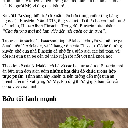
Hình ảnh này khiến ta liên tưởng đến một bữa ăn nhanh của nhà
vật lý người Mỹ vì ông quá bận rộn.
So với bữa sáng, bữa trưa ít xuất hiện hơn trong cuộc sống hàng
ngày của Einstein. Năm 1915, ông viết một lá thư cho con trai thứ 2
của mình, Hans Albert Einstein. Trong đó, Einstein thừa nhận:
“Cha thường mải mê làm việc đến nỗi quên cả ăn trưa”.
Trong cuốn sách của Isaacson, ông kể lại câu chuyện về một bé gái
8 tuổi, tên là Adelaide, và là hàng xóm của Einstein. Cô bé thường
xuyên ghé qua nhà Einstein để nhờ ông giúp giải các bài toán, và
đôi khi đưa bạn bè đến để thảo luận sôi nổi với nhà khoa học.
Theo lời kể của Adelaide, cô bé và các bạn từng được Einstein mời
ăn bữa trưa đơn giản gồm
những hạt đậu đỏ chứa trong hộp
thực phẩm
. Hình ảnh này khiến ta liên tưởng đến một bữa ăn
nhanh của nhà vật lý người Mỹ, khi ông thường quá bận rộn với
công việc của mình.
Bữa tối lành mạnh