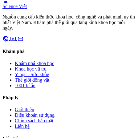
biotech
Science Việt
Nguồn cung cấp kiến thức khoa học, công nghệ và phát minh uy tín
nhất Việt Nam. Khám phá thế giới qua lăng kính khoa học mỗi
ngày.
public
smart_display
mail
Khám phá
Khám phá khoa học
Khoa học vũ trụ
Y học - Sức khỏe
Thế giới động vật
1001 bí ẩn
Pháp lý
Giới thiệu
Điều khoản sử dụng
Chính sách bảo mật
Liên hệ