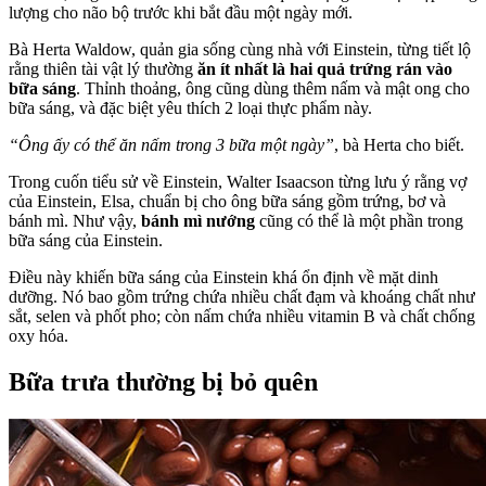
lượng cho não bộ trước khi bắt đầu một ngày mới.
Bà Herta Waldow, quản gia sống cùng nhà với Einstein, từng tiết lộ
rằng thiên tài vật lý thường
ăn ít nhất là hai quả trứng rán vào
bữa sáng
. Thỉnh thoảng, ông cũng dùng thêm nấm và mật ong cho
bữa sáng, và đặc biệt yêu thích 2 loại thực phẩm này.
“Ông ấy có thể ăn nấm trong 3 bữa một ngày”
, bà Herta cho biết.
Trong cuốn tiểu sử về Einstein, Walter Isaacson từng lưu ý rằng vợ
của Einstein, Elsa, chuẩn bị cho ông bữa sáng gồm trứng, bơ và
bánh mì. Như vậy,
bánh mì nướng
cũng có thể là một phần trong
bữa sáng của Einstein.
Điều này khiến bữa sáng của Einstein khá ổn định về mặt dinh
dưỡng. Nó bao gồm trứng chứa nhiều chất đạm và khoáng chất như
sắt, selen và phốt pho; còn nấm chứa nhiều vitamin B và chất chống
oxy hóa.
Bữa trưa thường bị bỏ quên