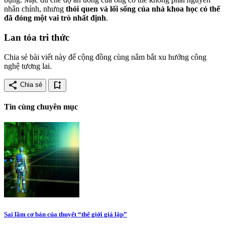
nhân chính, nhưng
thói quen và lối sống của nhà khoa học có thể
đã đóng một vai trò nhất định
.
Lan tỏa tri thức
Chia sẻ bài viết này để cộng đồng cùng nắm bắt xu hướng công
nghệ tương lai.
share
bookmark_add
Chia sẻ
Tin cùng chuyên mục
Sai lầm cơ bản của thuyết “thế giới giả lập”