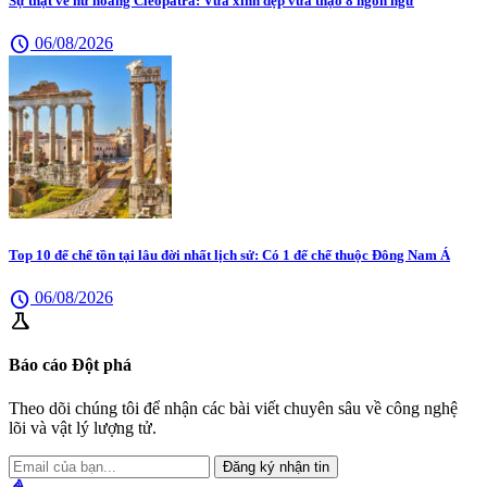
Sự thật về nữ hoàng Cleopatra: Vừa xinh đẹp vừa thạo 8 ngôn ngữ
schedule
06/08/2026
Top 10 đế chế tồn tại lâu đời nhất lịch sử: Có 1 đế chế thuộc Đông Nam Á
schedule
06/08/2026
science
Báo cáo Đột phá
Theo dõi chúng tôi để nhận các bài viết chuyên sâu về công nghệ
lõi và vật lý lượng tử.
Đăng ký nhận tin