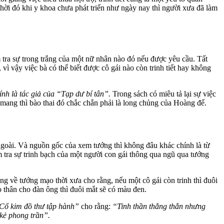
hời đó khi y khoa chưa phát triển như ngày nay thì người xưa đã làm
 tra sự trong trắng của một nữ nhân nào đó nếu được yêu cầu. Tất
vì vậy việc bà có thể biết được cô gái nào còn trinh tiết hay không
ính là tác giả của “Tạp dư bí tân”.
Trong sách có miêu tả lại sự việc
ang thì bào thai đó chắc chắn phải là long chủng của Hoàng đế.
goài. Và nguồn gốc của xem tướng thì không đâu khác chính là từ
tra sự trinh bạch của một người con gái thông qua ngũ qua tướng
ng về tướng mạo thời xưa cho rằng, nếu một cô gái còn trinh thì đuôi
o thân cho đàn ông thì đuôi mắt sẽ có màu đen.
Cổ kim đồ thư tập hành”
cho rằng:
“Tinh thần thẳng thắn nhưng
 kẻ phong trần”.