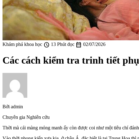
schedule
calendar_month
Khám phá khoa học
13 Phút đọc
02/07/2026
Các cách kiểm tra trinh tiết ph
Bởi
admin
Chuyên gia Nghiên cứu
Thời mà cái màng mỏng manh ấy còn được coi như một tiêu chí đánh giá
Vào thời phong kiến xưa kia, ở châu Á, đặc biệt là tại Trung Hoa thì ng