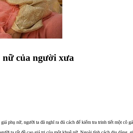
ụ nữ của người xưa
 phụ nữ, người ta đã nghĩ ra đủ cách để kiểm tra trinh tiết một cô gái
ười ta rất đề cao giá trị của một khuê nữ. Ngoài tính cách dịu dàng, giỏ