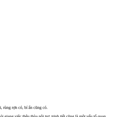
, rùng rợn có, bí ẩn cũng có.
i giang việc thêu thùa nội trợ, trinh tiết cũng là một yếu tố quan