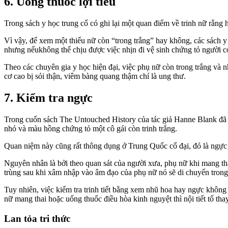
6. Uống thuốc lợi tiểu
Trong sách y học trung cổ có ghi lại một quan điểm về trinh nữ rằng
Vì vậy, để xem một thiếu nữ còn “trong trắng” hay không, các sách y k
nhưng nếukhông thể chịu được việc nhịn đi vệ sinh chứng tỏ người c
Theo các chuyên gia y học hiện đại, việc phụ nữ còn trong trắng và nh
cơ cao bị sỏi thận, viêm bàng quang thậm chí là ung thư.
7. Kiểm tra ngực
Trong cuốn sách The Untouched History của tác giả Hanne Blank đã k
nhỏ và màu hồng chứng tỏ một cô gái còn trinh trắng.
Quan niệm này cũng rất thông dụng ở Trung Quốc cổ đại, đó là ngực 
Nguyên nhân là bởi theo quan sát của người xưa, phụ nữ khi mang th
trùng sau khi xâm nhập vào âm đạo của phụ nữ nó sẽ di chuyển trong 
Tuy nhiên, việc kiểm tra trinh tiết bằng xem nhũ hoa hay ngực không 
nữ mang thai hoặc uống thuốc điều hòa kinh nguyệt thì nội tiết tố t
Lan tỏa tri thức