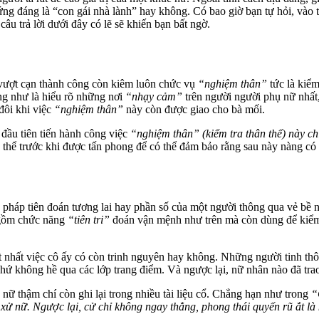
ng đáng là “con gái nhà lành” hay không. Có bao giờ bạn tự hỏi, vào t
âu trả lời dưới đây có lẽ sẽ khiến bạn bất ngờ.
vượt cạn thành công còn kiêm luôn chức vụ
“nghiệm thân”
tức là kiểm
ũng như là hiểu rõ những nơi
“nhạy cảm”
trên người người phụ nữ nhất, 
đôi khi việc
“nghiệm thân”
này còn được giao cho bà mối.
 đầu tiên tiến hành công việc
“nghiệm thân” (kiểm tra thân thể) này ch
hể trước khi được tấn phong để có thể đảm bảo rằng sau này nàng có m
háp tiên đoán tương lai hay phần số của một người thông qua vẻ bề n
 gồm chức năng
“tiên tri”
đoán vận mệnh như trên mà còn dùng để kiểm 
t nhất việc cô ấy có còn trinh nguyên hay không. Những người tinh thô
chứ không hề qua các lớp trang điểm. Và ngược lại, nữ nhân nào đã tra
ữ thậm chí còn ghi lại trong nhiều tài liệu cổ. Chẳng hạn như trong
“
à xử nữ. Ngược lại, cử chỉ không ngay thẳng, phong thái quyến rũ ắt là