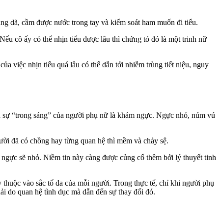
ang dã, cầm được nước trong tay và kiểm soát ham muốn đi tiểu.
Nếu cô ấy có thể nhịn tiểu được lâu thì chứng tỏ đó là một trinh nữ
ủa việc nhịn tiểu quá lâu có thể dẫn tới nhiễm trùng tiết niệu, nguy
nh sự “trong sáng” của người phụ nữ là khám ngực. Ngực nhỏ, núm vú
ười đã có chồng hay từng quan hệ thì mềm và chảy sệ.
ngực sẽ nhỏ. Niềm tin này càng được củng cố thêm bởi lý thuyết tinh
 thuộc vào sắc tố da của mỗi người. Trong thực tế, chỉ khi người phụ
ải do quan hệ tình dục mà dẫn đến sự thay đổi đó.