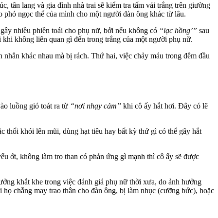
tân lang và gia đình nhà trai sẽ kiểm tra tấm vải trắng trên giường
ao phó ngọc thể của mình cho một người đàn ông khác từ lâu.
i gây nhiều phiền toái cho phụ nữ, bởi nếu không có
“lạc hồng’”
sau
i khi không liên quan gì đến trong trắng của một người phụ nữ.
n nhân khác nhau mà bị rách. Thứ hai, việc chảy máu trong đêm đầu
o luồng gió toát ra từ
“nơi nhạy cảm”
khi cô ấy hắt hơi. Đây có lẽ
thổi khói lên mũi, dùng hạt tiêu hay bất kỳ thứ gì có thể gây hắt
 yếu ớt, không làm tro than có phản ứng gì mạnh thì cô ấy sẽ được
tưởng khắt khe trong việc đánh giá phụ nữ thời xưa, do ảnh hưởng
i họ chẳng may trao thân cho đàn ông, bị làm nhục (cưỡng bức), hoặc