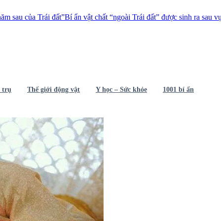
 đất”
Bí ẩn vật chất “ngoài Trái đất” được sinh ra sau vụ thử vũ khí hạt 
 trụ
Thế giới động vật
Y học – Sức khỏe
1001 bí ẩn