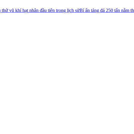
nhân đầu tiên trong lịch sử
Bí ẩn tảng đá 250 tấn nằm thăng bằng trên s