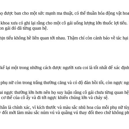
 họ được ban cho một sức mạnh ma thuật, có thể thuần hóa động vật ho
hoa xưa có ghi lại rằng cho một cô gái uống lượng lớn thuốc lợi tiểu. 
on gái đó đã từng quan hệ.
ịn tiểu không hề liên quan tới nhau. Thậm chí còn cảnh báo về tác hại c
ể lại một trong những cách được người xưa coi là tốt nhất để xác đị
phụ nữ còn trong trắng thường căng và có độ đàn hồi tốt, còn ngực ng
ai ngực thường lớn hơn nên họ suy luận rằng cô gái chưa từng quan hệ 
cơ thể của cô ấy và đi tới ngực khiến chúng lớn và chảy sệ.
hẳn là chính xác, vì kích thước và màu sắc nhũ hoa của mỗi phụ nữ tùy
hay đổi mới làm màu sắc núm vú và quầng vú thay đổi theo chứ không ph