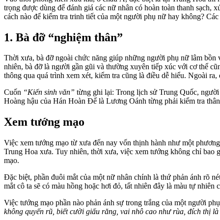
trọng được dùng để đánh giá các nữ nhân có hoàn toàn thanh sạch, xứ
cách nào để kiểm tra trinh tiết của một người phụ nữ hay không? Các c
1. Bà đỡ “nghiệm thân”
Thời xưa, bà đỡ ngoài chức năng giúp những người phụ nữ lâm bồn 
nhiên, bà đỡ là người gần gũi và thường xuyên tiếp xúc với cơ thể c
thông qua quá trình xem xét, kiểm tra cũng là điều dễ hiểu. Ngoài ra, 
Cuốn
“Kiến sinh văn”
từng ghi lại: Trong lịch sử Trung Quốc, người
Hoàng hậu của Hán Hoàn Đế là Lương Oánh từng phải kiểm tra thân t
Xem tướng mạo
Việc xem tướng mạo từ xưa đến nay vốn thịnh hành như một phương p
Trung Hoa xưa. Tuy nhiên, thời xưa, việc xem tướng không chỉ bao
mạo.
Đặc biệt, phần đuôi mắt của một nữ nhân chính là thứ phản ánh rõ né
mắt cô ta sẽ có màu hồng hoặc hơi đỏ, tất nhiên đây là màu tự nhiên 
Việc tướng mạo phần nào phản ánh sự trong trắng của một người phụ n
không quyến rũ, biết cười giấu răng, vai nhô cao như rùa, đích thị l