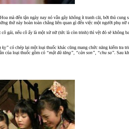
Hoa mà đến tận ngày nay nó vẫn gây không ít tranh cãi, bởi thủ cung s
những thứ này hoàn toàn chẳng liên quan gì đến việc một người phụ nữ 
ô gái, nếu cô ấy là một xử nữ (tức là còn trinh) thì vệt đỏ sẽ không ba
g kỵ”
có chép lại một loại thuốc khác cũng mang chức năng kiểm tra tr
n của loại thuốc gồm có
“mật đà tăng”, “càn son”, “chu sa”.
Sau khi