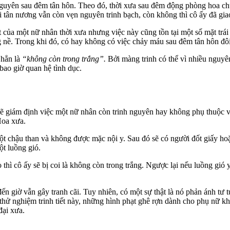
uyên sau đêm tân hôn. Theo đó, thời xưa sau đêm động phòng hoa chúc, 
ới tân nương vẫn còn vẹn nguyên trinh bạch, còn không thì cô ấy đã gi
t của một nữ nhân thời xưa nhưng việc này cũng tồn tại một số mặt trá
ng nề. Trong khi đó, có hay không có việc chảy máu sau đêm tân hôn đô
hẳn là
“không còn trong trắng”.
Bởi màng trinh có thể vì nhiều nguyê
bao giờ quan hệ tình dục.
sẽ giám định việc một nữ nhân còn trinh nguyên hay không phụ thuộc và
Hoa xưa.
 chậu than và không được mặc nội y. Sau đó sẽ có người đốt giấy hoặc 
ột luồng gió.
 thì cô ấy sẽ bị coi là không còn trong trắng. Ngược lại nếu luồng gió
ến giờ vẫn gây tranh cãi. Tuy nhiên, có một sự thật là nó phản ánh tư 
ử nghiệm trinh tiết này, những hình phạt ghê rợn dành cho phụ nữ kh
đại xưa.