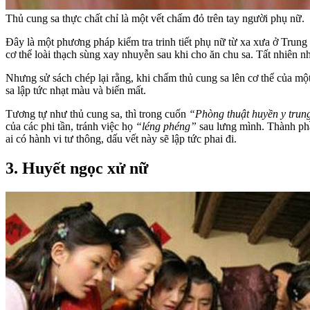
Thủ cung sa thực chất chỉ là một vết chấm đỏ trên tay người phụ nữ.
Đây là một phương pháp kiểm tra trinh tiết phụ nữ từ xa xưa ở Trung 
cơ thể loài thạch sùng xay nhuyễn sau khi cho ăn chu sa. Tất nhiên 
Nhưng sử sách chép lại rằng, khi chấm thủ cung sa lên cơ thể của một c
sa lập tức nhạt màu và biến mất.
Tương tự như thủ cung sa, thì trong cuốn
“Phòng thuật huyền y trun
của các phi tần, tránh việc họ
“léng phéng”
sau lưng mình. Thành phầ
ai có hành vi tư thông, dấu vết này sẽ lập tức phai đi.
3. Huyết ngọc xử nữ