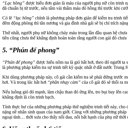
“Lạc hồng”
được hiểu đơn giản là máu của người phụ nữ còn trinh ng
đã chuẩn bị từ trước, nếu tấm vải thấm máu đỏ hồng thì trước khi cư
Có lẽ
“lạc hồng”
chính là phương pháp đơn giản để kiểm tra trinh tiế
đêm động phòng thì tân nương và gia đình nhà gái sẽ bị chỉ trích nặ
Thứ nhất, người phụ nữ không chảy máu trong lần đầu quan hệ chưa 
tiên cũng chưa thể khẳng định hoàn toàn rằng người con gái đó chưa 
5. “Phún đế phong”
“Phún đế phong”
được hiểu nôm na là gió hắt hơi, theo đó người ta 
là phương pháp kiểm tra sự trinh tiết kỳ quặc nhất ở đất nước Trung 
Khi dùng phương pháp này, cô gái cần kiểm tra sẽ phải đứng trước một
hơi. Và trong lúc hắt hơi
“phần nhạy cảm”
của cô gái đó sẽ thổi ra m
Nếu luồng gió đó mạnh, làm chậu than đỏ ửng lên, tro bụi bay lên cao
khẳng định là còn trinh bạch.
Tính thực hư của những phương pháp thử nghiệm trinh tiết này, cho đ
nặng nề nhân sinh quan của nam giới. Cùng với những phương pháp th
ngoại tình… thời xưa cho thấy nỗi đau, nỗi bất hạnh của phụ nữ thời 