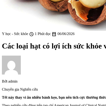
schedule
calendar_month
Y học - Sức khỏe
1 Phút đọc
06/06/2026
Các loại hạt có lợi ích sức khỏe
Bởi
admin
Chuyên gia Nghiên cứu
Tết này thay vì ăn nhiều bánh kẹo, bạn nên tích cực thưởng thức 
Theo nghiên cứu đăng trên tạp chí American Journal of Clinical Nutr