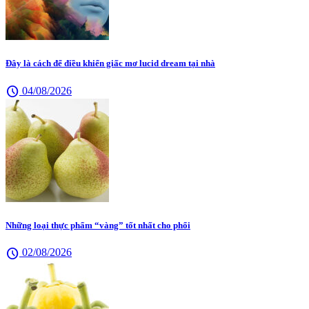
Đây là cách để điều khiển giấc mơ lucid dream tại nhà
schedule
04/08/2026
Những loại thực phẩm “vàng” tốt nhất cho phổi
schedule
02/08/2026