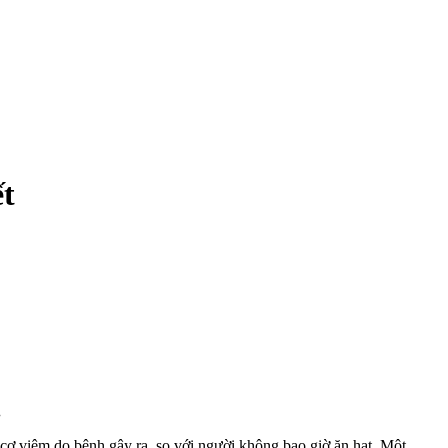
ết
.
 cơ viêm do bệnh gây ra, so với người không bao giờ ăn hạt. Một