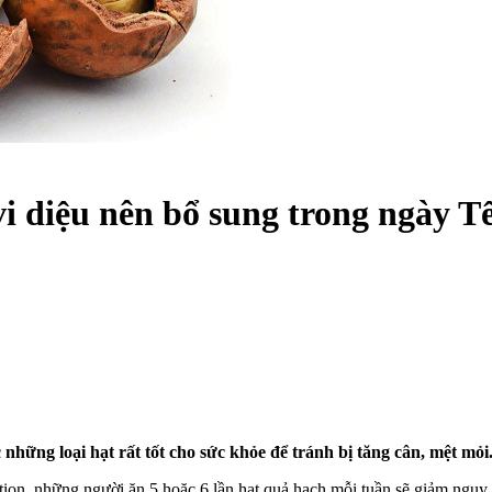
 vi diệu nên bổ sung trong ngày T
những loại hạt rất tốt cho sức khỏe để tránh bị tăng cân, mệt mỏi
ition, những người ăn 5 hoặc 6 lần hạt quả hạch mỗi tuần sẽ giảm nguy