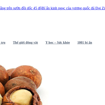
 đồi dốc 45 độ
Bí ẩn kinh ngạc của vương quốc đá Đại Zimbabwe
Người 
 trụ
Thế giới động vật
Y học – Sức khỏe
1001 bí ẩn