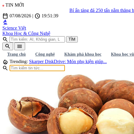
TIN MỚI
Bí ẩn tảng đá 250 tấn nằm thăng bằng trên sườn
calendar_today
schedule
07/08/2026
|
19:51:40
biotech
Science Việt
Khoa Học & Công Nghệ
search
TÌM
search
menu
Trang chủ
Công nghệ
Khám phá khoa học
Khoa học vũ
local_fire_department
Trending:
Skarper DiskDrive: Món phụ kiện giúp...
search