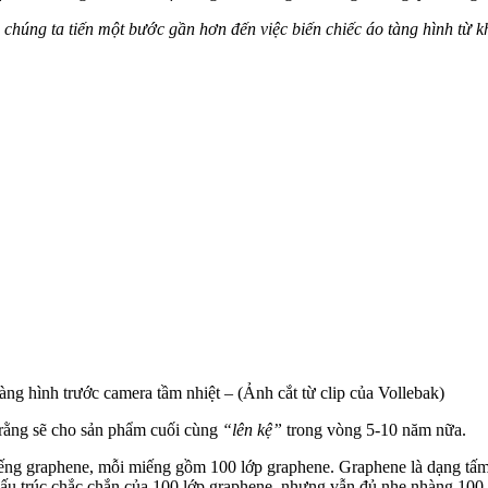
 chúng ta tiến một bước gần hơn đến việc biến chiếc áo tàng hình từ 
àng hình trước camera tầm nhiệt – (Ảnh cắt từ clip của Vollebak)
rằng sẽ cho sản phẩm cuối cùng
“lên kệ”
trong vòng 5-10 năm nữa.
ng graphene, mỗi miếng gồm 100 lớp graphene. Graphene là dạng tấm 
cấu trúc chắc chắn của 100 lớp graphene, nhưng vẫn đủ nhẹ nhàng 100 l