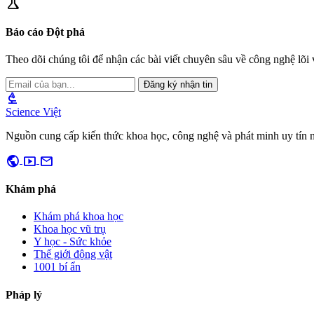
science
Báo cáo Đột phá
Theo dõi chúng tôi để nhận các bài viết chuyên sâu về công nghệ lõi v
Đăng ký nhận tin
biotech
Science Việt
Nguồn cung cấp kiến thức khoa học, công nghệ và phát minh uy tín 
public
smart_display
mail
Khám phá
Khám phá khoa học
Khoa học vũ trụ
Y học - Sức khỏe
Thế giới động vật
1001 bí ẩn
Pháp lý