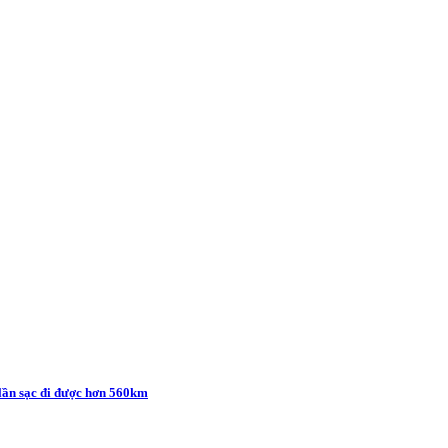
 lần sạc đi được hơn 560km