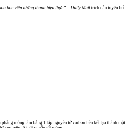
khoa học viễn tưởng thành hiện thực”
–
Daily Mail
trích dẫn tuyên bố
phẳng mỏng làm bằng 1 lớp nguyên tử carbon liên kết tạo thành một
ớp nguyên tử thật ra vẫn rất mỏng.