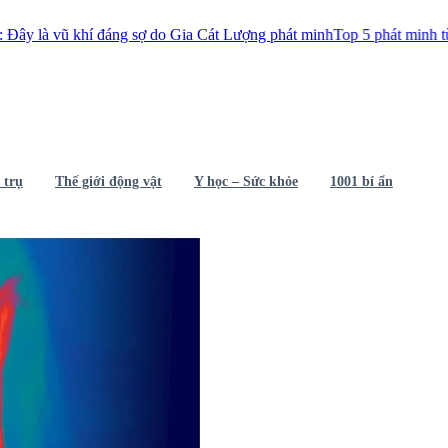
 khí đáng sợ do Gia Cát Lượng phát minh
Top 5 phát minh từ thế kỷ 18 
 trụ
Thế giới động vật
Y học – Sức khỏe
1001 bí ẩn