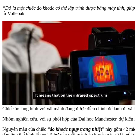
“Đó là một chiếc áo khoác có thể lập trình được bằng máy tính, giúp
từ Vollebak.
Chiếc áo tàng hình với vài mảnh đang được điều chỉnh để lạnh đi và t
Nhóm nghiên cứu, với sự phối hợp của Đại học Manchester, dự kiến 
Nguyên mẫu của chiếc
“áo khoác ngụy trang nhiệt”
này gồm 42 miế
dàn tinh thể hình tổ ong. Như vậy mỗi mảnh áo khoác này sẽ là một 