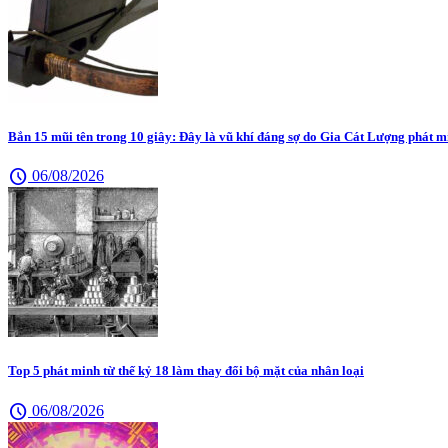
Bắn 15 mũi tên trong 10 giây: Đây là vũ khí đáng sợ do Gia Cát Lượng phát m
schedule
06/08/2026
Top 5 phát minh từ thế kỷ 18 làm thay đổi bộ mặt của nhân loại
schedule
06/08/2026