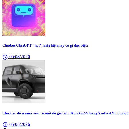
Chatbot ChatGPT “hot” nhất hiện nay có gì đặc biệt?
schedule
05/08/2026
Chiếc xe điện mini vừa ra mắt đã gây sốt: Kích thước bằng VinFast VF 5, một
schedule
05/08/2026