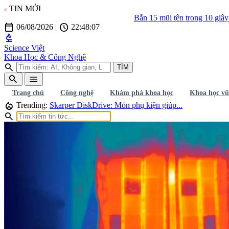
TIN MỚI
Bắn 15 mũi tên trong 10 giây: Đây là vũ
calendar_today
schedule
06/08/2026
|
22:48:08
biotech
Science Việt
Khoa Học & Công Nghệ
search
TÌM
search
menu
Trang chủ
Công nghệ
Khám phá khoa học
Khoa học vũ
local_fire_department
Trending:
Skarper DiskDrive: Món phụ kiện giúp...
search