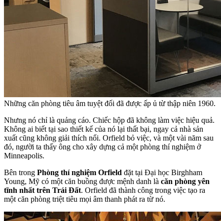
Những căn phòng tiêu âm tuyệt đối đã được ấp ủ từ thập niên 1960.
Nhưng nó chỉ là quảng cáo. Chiếc hộp đã không làm việc hiệu quả.
Không ai biết tại sao thiết kế của nó lại thất bại, ngay cả nhà sản
xuất cũng không giải thích nổi. Orfield bỏ việc, và một vài năm sau
đó, người ta thấy ông cho xây dựng cả một phòng thí nghiệm ở
Minneapolis.
Bên trong
Phòng thí nghiệm Orfield
đặt tại Đại học Birghham
Young, Mỹ có một căn buồng được mệnh danh là
căn phòng yên
tĩnh nhất trên Trái Đất
. Orfield đã thành công trong việc tạo ra
một căn phòng triệt tiêu mọi âm thanh phát ra từ nó.