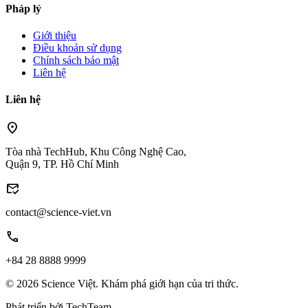
Pháp lý
Giới thiệu
Điều khoản sử dụng
Chính sách bảo mật
Liên hệ
Liên hệ
location_on
Tòa nhà TechHub, Khu Công Nghệ Cao,
Quận 9, TP. Hồ Chí Minh
mark_email_read
contact@science-viet.vn
call
+84 28 8888 9999
© 2026 Science Việt. Khám phá giới hạn của tri thức.
Phát triển bởi
TechTeam