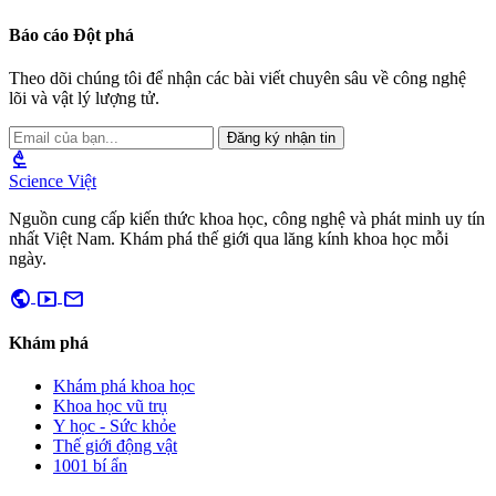
Báo cáo Đột phá
Theo dõi chúng tôi để nhận các bài viết chuyên sâu về công nghệ
lõi và vật lý lượng tử.
Đăng ký nhận tin
biotech
Science Việt
Nguồn cung cấp kiến thức khoa học, công nghệ và phát minh uy tín
nhất Việt Nam. Khám phá thế giới qua lăng kính khoa học mỗi
ngày.
public
smart_display
mail
Khám phá
Khám phá khoa học
Khoa học vũ trụ
Y học - Sức khỏe
Thế giới động vật
1001 bí ẩn