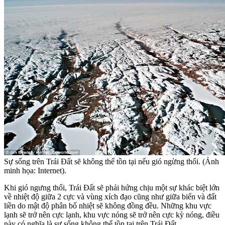
Sự sống trên Trái Đất sẽ không thể tồn tại nếu gió ngừng thổi. (Ảnh
minh họa: Internet).
Khi gió ngưng thổi, Trái Đất sẽ phải hứng chịu một sự khác biệt lớn
về nhiệt độ giữa 2 cực và vùng xích đạo cũng như giữa biển và đất
liền do mật độ phân bố nhiệt sẽ không đồng đều. Những khu vực
lạnh sẽ trở nên cực lạnh, khu vực nóng sẽ trở nên cực kỳ nóng, điều
này có nghĩa là sự sống không thể tồn tại trên Trái Đất.