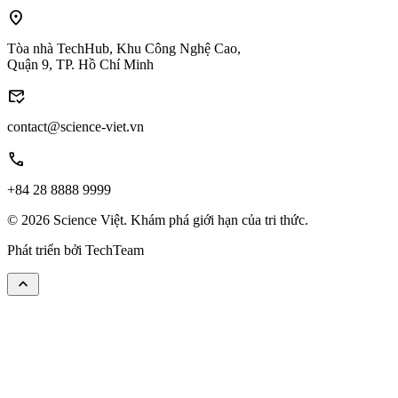
location_on
Tòa nhà TechHub, Khu Công Nghệ Cao,
Quận 9, TP. Hồ Chí Minh
mark_email_read
contact@science-viet.vn
call
+84 28 8888 9999
© 2026 Science Việt. Khám phá giới hạn của tri thức.
Phát triển bởi
TechTeam
keyboard_arrow_up