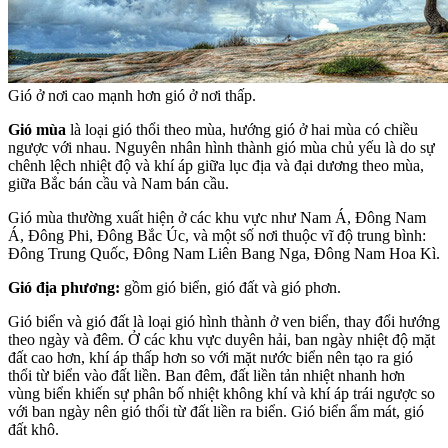
Gió ở nơi cao mạnh hơn gió ở nơi thấp.
Gió mùa
là loại gió thổi theo mùa, hướng gió ở hai mùa có chiều
ngược với nhau. Nguyên nhân hình thành gió mùa chủ yếu là do sự
chênh lệch nhiệt độ và khí áp giữa lục địa và đại dương theo mùa,
giữa Bắc bán cầu và Nam bán cầu.
Gió mùa thường xuất hiện ở các khu vực như Nam Á, Đông Nam
Á, Đông Phi, Đông Bắc Úc, và một số nơi thuộc vĩ độ trung bình:
Đông Trung Quốc, Đông Nam Liên Bang Nga, Đông Nam Hoa Kì.
Gió địa phương:
gồm gió biển, gió đất và gió phơn.
Gió biển và gió đất là loại gió hình thành ở ven biển, thay đổi hướng
theo ngày và đêm. Ở các khu vực duyên hải, ban ngày nhiệt độ mặt
đất cao hơn, khí áp thấp hơn so với mặt nước biển nên tạo ra gió
thổi từ biển vào đất liền. Ban đêm, đất liền tản nhiệt nhanh hơn
vùng biển khiến sự phân bố nhiệt không khí và khí áp trái ngược so
với ban ngày nên gió thổi từ đất liền ra biển. Gió biển ẩm mát, gió
đất khô.