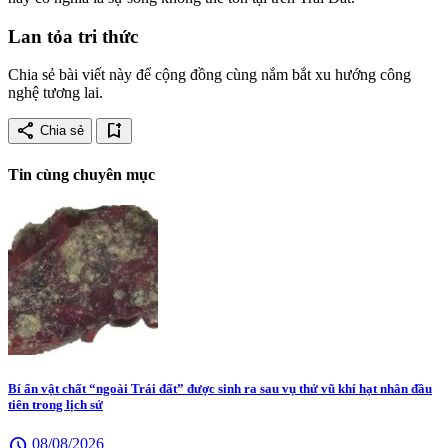
Lan tỏa tri thức
Chia sẻ bài viết này để cộng đồng cùng nắm bắt xu hướng công
nghệ tương lai.
share
bookmark_add
Chia sẻ
Tin cùng chuyên mục
Bí ẩn vật chất “ngoài Trái đất” được sinh ra sau vụ thử vũ khí hạt nhân đầu
tiên trong lịch sử
schedule
08/08/2026