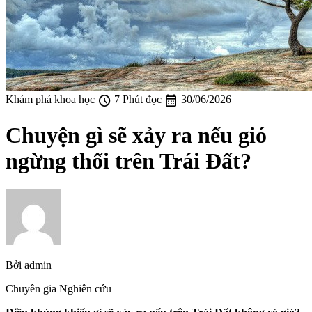
schedule
calendar_month
Khám phá khoa học
7 Phút đọc
30/06/2026
Chuyện gì sẽ xảy ra nếu gió
ngừng thổi trên Trái Đất?
Bởi
admin
Chuyên gia Nghiên cứu