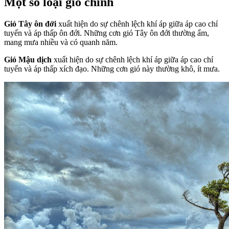
Một số loại gió chính
Gió Tây ôn đới
xuất hiện do sự chênh lệch khí áp giữa áp cao chí
tuyến và áp thấp ôn đới. Những cơn gió Tây ôn đới thường ẩm,
mang mưa nhiều và có quanh năm.
Gió Mậu dịch
xuất hiện do sự chênh lệch khí áp giữa áp cao chí
tuyến và áp thấp xích đạo. Những cơn gió này thường khô, ít mưa.