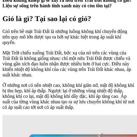
Điều khủng khiếp gì sẽ xảy ra nếu trên Trái Đất không có gió?
Liệu sự sống trên hành tinh xanh này có còn tồn tại?
Gió là gì? Tại sao lại có gió?
Gió trên bề mặt Trái Đất là những luồng không khí chuyển động
trên quy mô lớn được tạo ra bởi sự khác biệt trong áp suất khí
quyển.
Mặt Trời chiếu xuống Trái Đất, bức xạ của nó trên các vùng của
Trái Đất là không giống nhau: chỉ một nửa Trái Đất được chiếu và
vùng gần xích đạo luôn nhận được nhiều hơn ở hai cực. Điều này
khiến nhiệt độ không khí của các vùng trên Trái Đất khác nhau, áp
suất khác nhau.
Ở những nơi có nền nhiệt cao, không khí giãn nở, mật độ không khí
bị thu hẹp, khí áp thấp. Ngược lại ở những vùng nhiệt độ thấp,
không khí co lại, mật độ không khí dầy đặc, khí áp tăng cao. Áp
suất của từng vùng khác nhau tạo ra sự lưu chuyển không khí từ nơi
có áp suất cao tới nơi có áp suất thấp.