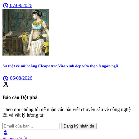
schedule
07/08/2026
Sự thật về nữ hoàng Cleopatra: Vừa xinh đẹp vừa thạo 8 ngôn ngữ
schedule
06/08/2026
science
Báo cáo Đột phá
Theo dõi chúng tôi để nhận các bài viết chuyên sâu về công nghệ
lõi và vật lý lượng tử.
Đăng ký nhận tin
biotech
Science Việt