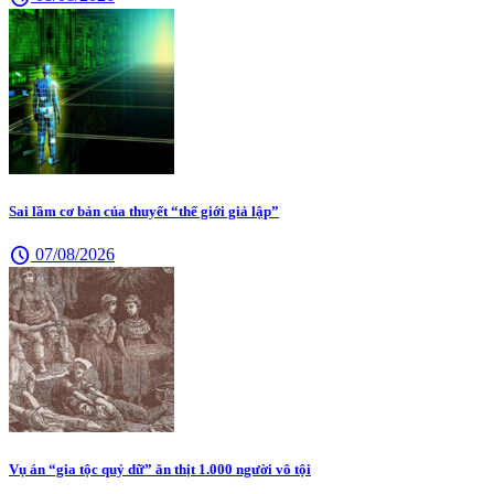
Sai lầm cơ bản của thuyết “thế giới giả lập”
schedule
07/08/2026
Vụ án “gia tộc quỷ dữ” ăn thịt 1.000 người vô tội