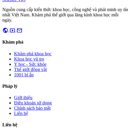
Nguồn cung cấp kiến thức khoa học, công nghệ và phát minh uy tín
nhất Việt Nam. Khám phá thế giới qua lăng kính khoa học mỗi
ngày.
public
smart_display
mail
Khám phá
Khám phá khoa học
Khoa học vũ trụ
Y học - Sức khỏe
Thế giới động vật
1001 bí ẩn
Pháp lý
Giới thiệu
Điều khoản sử dụng
Chính sách bảo mật
Liên hệ
Liên hệ