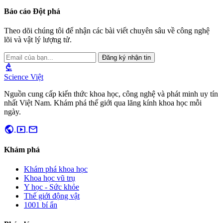
Báo cáo Đột phá
Theo dõi chúng tôi để nhận các bài viết chuyên sâu về công nghệ
lõi và vật lý lượng tử.
Đăng ký nhận tin
biotech
Science Việt
Nguồn cung cấp kiến thức khoa học, công nghệ và phát minh uy tín
nhất Việt Nam. Khám phá thế giới qua lăng kính khoa học mỗi
ngày.
public
smart_display
mail
Khám phá
Khám phá khoa học
Khoa học vũ trụ
Y học - Sức khỏe
Thế giới động vật
1001 bí ẩn