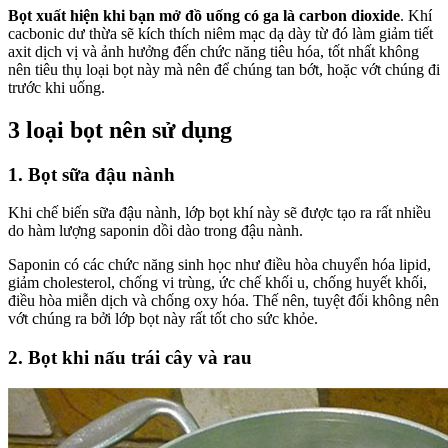
Bọt xuất hiện khi bạn mở đồ uống có ga là carbon dioxide
. Khí
cacbonic dư thừa sẽ kích thích niêm mạc dạ dày từ đó làm giảm tiết
axit dịch vị và ảnh hưởng đến chức năng tiêu hóa, tốt nhất không
nên tiêu thụ loại bọt này mà nên để chúng tan bớt, hoặc vớt chúng đi
trước khi uống.
3 loại bọt nên sử dụng
1. Bọt sữa đậu nành
Khi chế biến sữa đậu nành, lớp bọt khí này sẽ được tạo ra rất nhiều
do hàm lượng saponin dồi dào trong đậu nành.
Saponin có các chức năng sinh học như điều hòa chuyển hóa lipid,
giảm cholesterol, chống vi trùng, ức chế khối u, chống huyết khối,
điều hòa miễn dịch và chống oxy hóa. Thế nên, tuyệt đối không nên
vớt chúng ra bởi lớp bọt này rất tốt cho sức khỏe.
2. Bọt khi nấu trái cây và rau