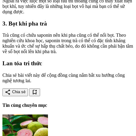
Ngoài ra việc luộc một số loại rau thi thoảng cũng có thấy xuất hiện
bọt khí, tuy nhiên đây là những loại bọt vô hại mà bạn có thể sử
dụng được.
3. Bọt khi pha trà
Trà cũng có chứa saponin nên khi pha cũng có thể nổi bọt. Theo
nghiên cứu khoa học, saponin trong trà có thể có đặc tính kháng
khuẩn và ức chế sự hấp thụ chất béo, do đó không cần phải bận tâm
về số bọt nổi lên khi pha trà.
Lan tỏa tri thức
Chia sẻ bài viết này để cộng đồng cùng nắm bắt xu hướng công
nghệ tương lai.
share
bookmark_add
Chia sẻ
Tin cùng chuyên mục