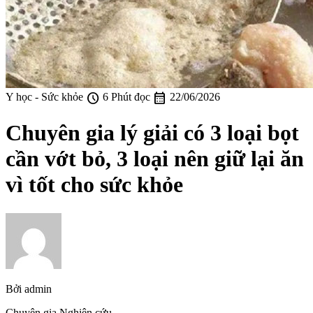
schedule
calendar_month
Y học - Sức khỏe
6 Phút đọc
22/06/2026
Chuyên gia lý giải có 3 loại bọt
cần vớt bỏ, 3 loại nên giữ lại ăn
vì tốt cho sức khỏe
Bởi
admin
Chuyên gia Nghiên cứu