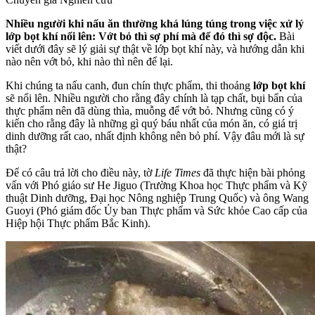
Nhiều người khi nấu ăn thường khá lúng túng trong việc xử lý
lớp bọt khí nổi lên: Vớt bỏ thì sợ phí mà để đó thì sợ độc.
Bài
viết dưới đây sẽ lý giải sự thật về lớp bọt khí này, và hướng dẫn khi
nào nên vớt bỏ, khi nào thì nên để lại.
Khi chúng ta nấu canh, đun chín thực phẩm, thi thoảng
lớp bọt khí
sẽ nổi lên. Nhiều người cho rằng đây chính là tạp chất, bụi bẩn của
thực phẩm nên đã dùng thìa, muỗng để vớt bỏ. Nhưng cũng có ý
kiến cho rằng đây là những gì quý báu nhất của món ăn, có giá trị
dinh dưỡng rất cao, nhất định không nên bỏ phí. Vậy đâu mới là sự
thật?
Để có câu trả lời cho điều này, tờ
Life Times
đã thực hiện bài phỏng
vấn với Phó giáo sư He Jiguo (Trường Khoa học Thực phẩm và Kỹ
thuật Dinh dưỡng, Đại học Nông nghiệp Trung Quốc) và ông Wang
Guoyi (Phó giám đốc Ủy ban Thực phẩm và Sức khỏe Cao cấp của
Hiệp hội Thực phẩm Bắc Kinh).