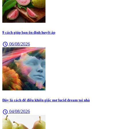
9 cách giúp bạn ổn định huyết áp
schedule
06/08/2026
Đây là cách để điều khiển giấc mơ lucid dream tại nhà
schedule
04/08/2026