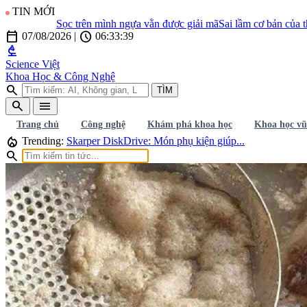
TIN MỚI
Sọc trên mình ngựa vằn được giải mã
Sai lầm cơ bản của thuyết 
calendar_today
schedule
07/08/2026
|
06:33:40
biotech
Science Việt
Khoa Học & Công Nghệ
search
TÌM
search
menu
Trang chủ
Công nghệ
Khám phá khoa học
Khoa học vũ
local_fire_department
Trending:
Skarper DiskDrive: Món phụ kiện giúp...
search