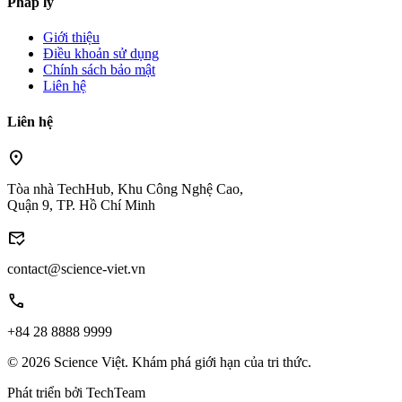
Pháp lý
Giới thiệu
Điều khoản sử dụng
Chính sách bảo mật
Liên hệ
Liên hệ
location_on
Tòa nhà TechHub, Khu Công Nghệ Cao,
Quận 9, TP. Hồ Chí Minh
mark_email_read
contact@science-viet.vn
call
+84 28 8888 9999
© 2026 Science Việt. Khám phá giới hạn của tri thức.
Phát triển bởi
TechTeam