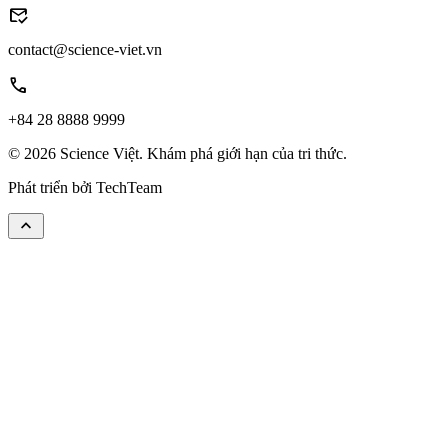
mark_email_read
contact@science-viet.vn
call
+84 28 8888 9999
© 2026 Science Việt. Khám phá giới hạn của tri thức.
Phát triển bởi
TechTeam
keyboard_arrow_up