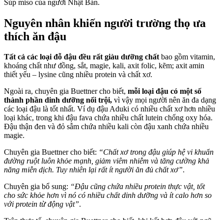
Súp miso của người Nhật Bản.
Nguyên nhân khiến người trường thọ ưa
thích ăn đậu
Tất cả các loại đỗ đậu đều rất giàu dưỡng chất
bao gồm vitamin,
khoáng chất như đồng, sắt, magie, kali, axit folic, kẽm; axit amin
thiết yếu – lysine cũng nhiều protein và chất xơ.
Ngoài ra, chuyên gia Buettner cho biết,
mỗi loại đậu có một số
thành phần dinh dưỡng nổi trội,
vì vậy mọi người nên ăn đa dạng
các loại đậu là tốt nhất. Ví dụ đậu Aduki có nhiều chất xơ hơn nhiều
loại khác, trong khi đậu fava chứa nhiều chất lutein chống oxy hóa.
Đậu thận đen và đỏ sẫm chứa nhiều kali còn đậu xanh chứa nhiều
magie.
Chuyên gia Buettner cho biết:
“Chất xơ trong đậu giúp hệ vi khuẩn
đường ruột luôn khỏe mạnh, giảm viêm nhiễm và tăng cường khả
năng miễn dịch. Tuy nhiên lại rất ít người ăn đủ chất xơ”
.
Chuyên gia bổ sung:
“Đậu cũng chứa nhiều protein thực vật, tốt
cho sức khỏe hơn vì nó có nhiều chất dinh dưỡng và ít calo hơn so
với protein từ động vật”
.