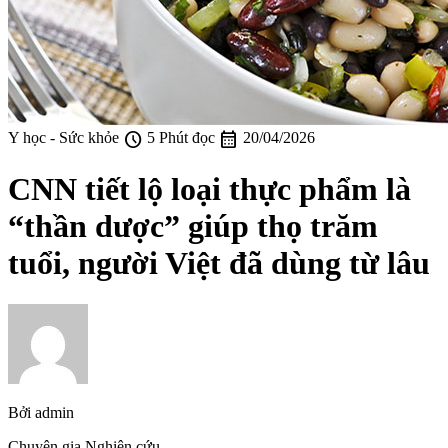
schedule
calendar_month
Y học - Sức khỏe
5 Phút đọc
20/04/2026
CNN tiết lộ loại thực phẩm là
“thần dược” giúp thọ trăm
tuổi, người Việt đã dùng từ lâu
Bởi
admin
Chuyên gia Nghiên cứu