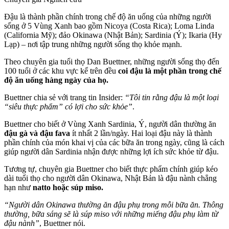
Đậu là thành phần chính trong chế độ ăn uống của những người
sống ở 5 Vùng Xanh bao gồm Nicoya (Costa Rica); Loma Linda
(California Mỹ); đảo Okinawa (Nhật Bản); Sardinia (Ý); Ikaria (Hy
Lạp) – nơi tập trung những người sống thọ khỏe mạnh.
Theo chuyên gia tuổi thọ Dan Buettner, những người sống thọ đến
100 tuổi ở các khu vực kể trên đều
coi đậu là một phần trong chế
độ ăn uống hàng ngày của họ.
Buettner chia sẻ với trang tin Insider:
“Tôi tin rằng đậu là một loại
“siêu thực phẩm” có lợi cho sức khỏe”
.
Buettner cho biết ở Vùng Xanh Sardinia, Ý, người dân thường ăn
đậu gà và đậu fava
ít nhất 2 lần/ngày. Hai loại đậu này là thành
phần chính của món khai vị của các bữa ăn trong ngày, cũng là cách
giúp người dân Sardinia nhận được những lợi ích sức khỏe từ đậu.
Tương tự, chuyên gia Buettner cho biết thực phẩm chính giúp kéo
dài tuổi thọ cho người dân Okinawa, Nhật Bản là đậu nành chẳng
hạn như
natto hoặc súp miso.
“Người dân Okinawa thường ăn đậu phụ trong mỗi bữa ăn. Thông
thường, bữa sáng sẽ là súp miso với những miếng đậu phụ làm từ
đậu nành”
, Buettner nói.