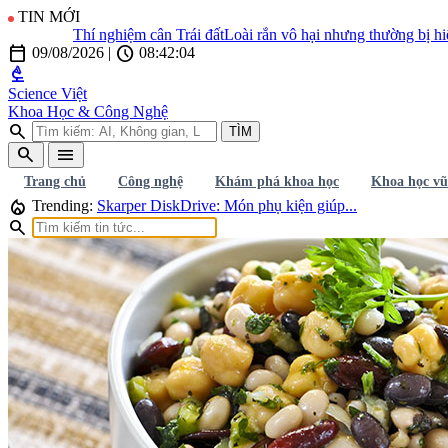
TIN MỚI
Thí nghiệm cân Trái đất
Loài rắn vô hại nhưng thường bị hiểu lầ
calendar_today
schedule
09/08/2026
|
08:42:06
biotech
Science Việt
Khoa Học & Công Nghệ
search
TÌM
search
menu
Trang chủ
Công nghệ
Khám phá khoa học
Khoa học vũ
local_fire_department
Trending:
Skarper DiskDrive: Món phụ kiện giúp...
search