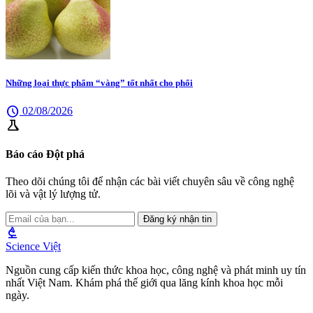
Những loại thực phẩm “vàng” tốt nhất cho phổi
schedule
02/08/2026
science
Báo cáo Đột phá
Theo dõi chúng tôi để nhận các bài viết chuyên sâu về công nghệ
lõi và vật lý lượng tử.
Đăng ký nhận tin
biotech
Science Việt
Nguồn cung cấp kiến thức khoa học, công nghệ và phát minh uy tín
nhất Việt Nam. Khám phá thế giới qua lăng kính khoa học mỗi
ngày.