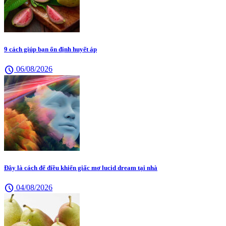
9 cách giúp bạn ổn định huyết áp
schedule
06/08/2026
Đây là cách để điều khiển giấc mơ lucid dream tại nhà
schedule
04/08/2026