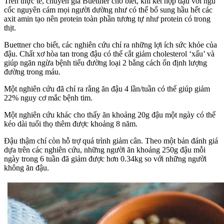
Trên thực tế, chuyên gia Buettner cho biết, khi kết hợp đậu với ngũ
cốc nguyên cám mọi người dường như có thể bổ sung hầu hết các
axit amin tạo nên protein toàn phần tương tự như protein có trong
thịt.
Buettner cho biết, các nghiên cứu chỉ ra những lợi ích sức khỏe của
đậu. Chất xơ hòa tan trong đậu có thể cắt giảm cholesterol ‘xấu’ và
giúp ngăn ngừa bệnh tiểu đường loại 2 bằng cách ổn định lượng
đường trong máu.
Một nghiên cứu đã chỉ ra rằng ăn đậu 4 lần/tuần có thể giúp giảm
22% nguy cơ mắc bệnh tim.
Một nghiên cứu khác cho thấy ăn khoảng 20g đậu một ngày có thể
kéo dài tuổi thọ thêm được khoảng 8 năm.
Đậu thậm chí còn hỗ trợ quá trình giảm cân. Theo một bản đánh giá
dựa trên các nghiên cứu, những người ăn khoảng 250g đậu mỗi
ngày trong 6 tuần đã giảm được hơn 0.34kg so với những người
không ăn đậu.