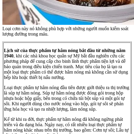
Loại cơm này nó không phù hợp với những người muốn kiểm soát
lượng đường trong máu.
Lịch sử của thực phẩm tự hâm nóng bắt đầu từ những năm
1940
, khi các nhà khoa học quân sự Mỹ bắt đầu nghiên cứu các
phương pháp để cung cấp cho binh lính thực phẩm tiện lợi và dễ
bảo quản trong điều kiện chiến tranh. Mục tiêu của họ là tạo ra
một loại thực phẩm có thể được hâm nóng mà không cần sử dụng
bếp lửa hoặc thiết bị nấu nướng.
Loại thực phẩm tự hâm nóng đầu tiên được giới thiệu ra thị trường
là súp tự hâm nóng. Súp tự hâm nóng được đóng gói trong hộp
nhựa hoặc hộp giấy, bên trong có chứa túi bột súp và một gói tự
sôi. Khi người dùng cho nước nóng vào hộp, gói tự sôi sẽ phản
ứng hóa học và tạo ra nhiệt lượng, làm nóng súp.
Kể từ khi ra đời, thực phẩm tự hâm nóng đã không ngừng phát
triển và đa dạng hóa. Ngày nay, có rất nhiều loại thực phẩm tự
hâm nóng khác nhau trên thị trường, bao gồm: Cơm tự sôi; Lẩu tự