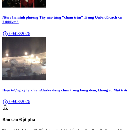
Nền văn minh phương Tây nào từng “chạm trán” Trung Quốc dù cách xa
7.000km?
schedule
09/08/2026
Hiện tượng kỳ lạ khiến Alaska đang chìm trong bóng đêm, không có Mặt trời
schedule
09/08/2026
science
Báo cáo Đột phá