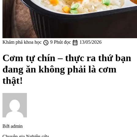
schedule
calendar_month
Khám phá khoa học
9 Phút đọc
13/05/2026
Cơm tự chín – thực ra thứ bạn
đang ăn không phải là cơm
thật!
Bởi
admin
Chuyên gia Nghiên cứu