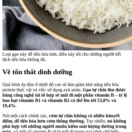
Loại gạo này dễ tiêu hóa hơn, điều này tốt cho những người tiết
dịch tiêu hóa không đủ.
Về tổn thất dinh dưỡng
Quá trình ép đùn ở nhiệt độ cao sẽ làm giảm khả năng tiêu hóa
protein thực vật và việc sử dụng axit amin.
Gạo tự chín thu được
bằng công nghệ tái tổ hợp sẽ mất đi một phần vitamin B – tỷ lệ
hao hụt vitamin B1 và vitamin B2 có thể lên tới 53,8% và
19,4%.
Nói một cách chính xác,
cơm tự chín không có nhiều khuyết
điểm, dễ tiêu hóa hơn cơm thông thường.
Tuy nhiên,
nó không
phù hợp với những người muốn kiểm soát lượng đường trong
máu
, và một số vitamin B sẽ bị mất đi trong quá trình chế biến.