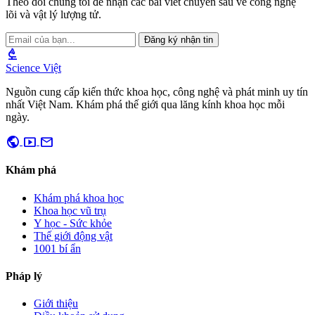
Theo dõi chúng tôi để nhận các bài viết chuyên sâu về công nghệ
lõi và vật lý lượng tử.
Đăng ký nhận tin
biotech
Science Việt
Nguồn cung cấp kiến thức khoa học, công nghệ và phát minh uy tín
nhất Việt Nam. Khám phá thế giới qua lăng kính khoa học mỗi
ngày.
public
smart_display
mail
Khám phá
Khám phá khoa học
Khoa học vũ trụ
Y học - Sức khỏe
Thế giới động vật
1001 bí ẩn
Pháp lý
Giới thiệu