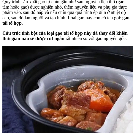
Quy trình sản xuất gạo tự chín gần như sau: nguyên liệu thô (gạo
tấm hoặc gạo) được nghiền nhỏ, thêm nguyên liệu và phụ gia thực
phẩm vào, sau đó hấp và nấu chín qua quá trình ép đùn ở nhiệt độ
cao, sau đó làm nguội và tạo hình. Loại gạo này còn có tên gọi:
gạo
tái tổ hợp
.
Cấu trúc tinh bột của loại gạo tái tổ hợp này đã thay đổi khiến
thời gian nấu sẽ được rút ngắn
rất nhiều so với gạo nguyên gốc.