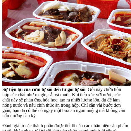
Sự tiện lợi của cơm tự sôi đến từ gói tự sôi
. Gói này chứa hỗn
hợp các chất như magie, sắt và muối. Khi tiếp xúc với nước, các
chất này sẽ phản ứng hóa học, tạo ra nhiệt lượng lớn, đủ để làm
nóng nước và nấu chín thức ăn trong hộp. Chỉ cần vài bước đơn
giản, bạn đã có thể có ngay một bữa ăn ngon miệng mà không cần
nấu nướng cầu kỳ.
Đánh giá từ các thành phần được tiết lộ của các nhãn hiệu sản phẩm
tự sôi khác nhau, túi tự sôi chủ yếu chứa canxi oxit (vôi sống),