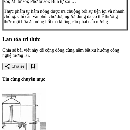
sôi; Mì tự sôi; Phở tự sôi; Bún tự sôi …
Thực phẩm tự hâm nóng được ưa chuộng bởi sự tiện lợi và nhanh
chóng. Chỉ cần vài phút chờ đợi, người dùng đã có thể thưởng
thức một bữa ăn nóng hổi mà không cần phải nấu nướng.
Lan tỏa tri thức
Chia sẻ bài viết này để cộng đồng cùng nắm bắt xu hướng công
nghệ tương lai.
share
bookmark_add
Chia sẻ
Tin cùng chuyên mục