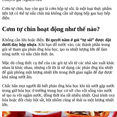
Cơm tự chín, hay còn gọi là cơm hộp tự sôi, là một loại thực phẩm
tiện lợi có thể tự nấu chín mà không cần sử dụng bếp gas hay bếp
điện.
Cơm tự chín hoạt động như thế nào?
Không cần lửa hoặc điện.
Bí quyết nằm ở gói “tự sôi” được đặt
dưới đáy hộp nhựa
. Khi bạn đổ nước vào, các thành phần trong
gói sẽ tham gia phản ứng hóa học, tạo ra nhiệt lượng lớn để làm
nóng nước và nấu chín thức ăn.
Mặc dù công thức cụ thể của các gói tự sôi từ các nhà sản xuất khác
nhau là khác nhau, nhưng cốt lõi là sử dụng các phản ứng tỏa nhiệt
để giải phóng một lượng nhiệt lớn trong thời gian ngắn để đạt được
khả năng sưởi ấm.
Chắc hẳn mọi người đã biết phản ứng hóa học khi túi sưởi gặp nước
trong giờ hóa học ở trường trung học cơ sở: cho vôi sống vào nước
sẽ tạo ra vôi ngậm nước, đồng thời tỏa rất nhiều nhiệt. Quá trình oxy
hóa hoặc đốt cháy bột sắt, bột nhôm cũng sẽ thải ra một lượng nhiệt
lớn.