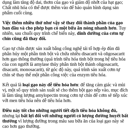
dụng làm tăng độ dai, thơm của gạo và giảm độ nhớt của hạt gạo;
Chất nhũ hóa có thể được thêm vào để bảo quản hình dạng sản
phẩm cuối cùng.
Việc thêm nhiều thứ như vậy sẽ thay đổi thành phần của gạo
ban đầu và cho phép bạn có một bữa ăn nóng nhanh hơn
. Tuy
nhiên, sau chuỗi quy trình chế biến này,
dinh dưỡng của cơm tự
chín cũng đã thay đổi.
Gạo tự chín được sản xuất bằng công nghệ tái tổ hợp ép đùn đã
phân hủy một phần tinh bột và chứa nhiều disacarit và oligosacarit
hơn gạo thông thường (quá trình tiêu hóa tinh bột trong hệ tiêu hóa
của con người là amylase thủy phân tinh bột thành oligosacarit,
disacarit, monosacarit), từ góc độ này, quá trình sản xuất cơm tự
chín sẽ thay thế một phần công việc của enzym tiêu hóa.
Kết quả là
loại gạo này dễ tiêu hóa hơn
: để tăng cảm giác và mùi
vị, một số quy trình sản xuất sẽ cho thêm bột gạo nếp vào, mục đích
là làm tăng lượng amylopectin trong cơm tự chín để cơm sẽ tiếp xúc
với men tiêu hóa nên dễ tiêu hóa hơn.
Điều này tốt cho những người tiết dịch tiêu hóa không đủ,
nhưng lại
bất lợi đối với những người có lượng đường huyết bất
thường
vì lượng đường trong máu sau bữa ăn của loại gạo này sẽ
cao hơn gạo thường.