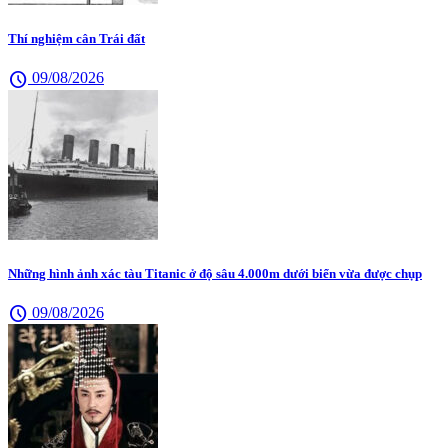
Thí nghiệm cân Trái đất
schedule
09/08/2026
Những hình ảnh xác tàu Titanic ở độ sâu 4.000m dưới biển vừa được chụp
schedule
09/08/2026