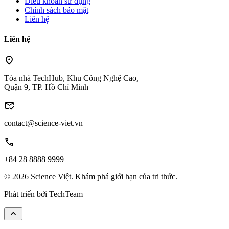
Điều khoản sử dụng
Chính sách bảo mật
Liên hệ
Liên hệ
location_on
Tòa nhà TechHub, Khu Công Nghệ Cao,
Quận 9, TP. Hồ Chí Minh
mark_email_read
contact@science-viet.vn
call
+84 28 8888 9999
© 2026 Science Việt. Khám phá giới hạn của tri thức.
Phát triển bởi
TechTeam
keyboard_arrow_up