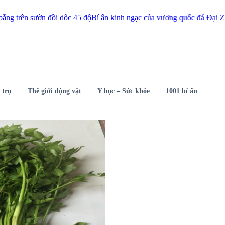
 đồi dốc 45 độ
Bí ẩn kinh ngạc của vương quốc đá Đại Zimbabwe
Người 
 trụ
Thế giới động vật
Y học – Sức khỏe
1001 bí ẩn