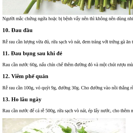
Người mắc chứng ngứa hoặc bị bệnh vẩy nên thì không nên dùng nhi
10. Đau đầu
Rễ rau cần lượng vừa đủ, rửa sạch vò nát, đem tráng với trứng gà ăn
11. Đau bụng sau khi đẻ
Rau cần nước 60g, nấu chín chế thêm đường đỏ và một chút rượu mùi
12. Viêm phế quản
Rễ rau cần 100g, vỏ quýt 9g, đường 30g. Cho đường vào nồi thắng rồi
13. Ho lâu ngày
Rau cần nước để cả rễ 500g, rửa sạch vò nát, ép lấy nước, cho thêm m