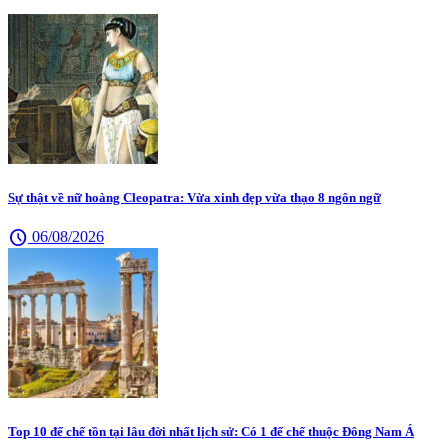
Sự thật về nữ hoàng Cleopatra: Vừa xinh đẹp vừa thạo 8 ngôn ngữ
schedule
06/08/2026
Top 10 đế chế tồn tại lâu đời nhất lịch sử: Có 1 đế chế thuộc Đông Nam Á