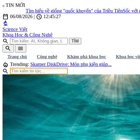
TIN MỚI
Tìm hiểu về giống "quốc khuyển" của Triều Tiên
Sốc với cli
calendar_today
schedule
06/08/2026
|
12:45:28
biotech
Science Việt
Khoa Học & Công Nghệ
search
TÌM
search
menu
Trang chủ
Công nghệ
Khám phá khoa học
Khoa học vũ
local_fire_department
Trending:
Skarper DiskDrive: Món phụ kiện giúp...
search