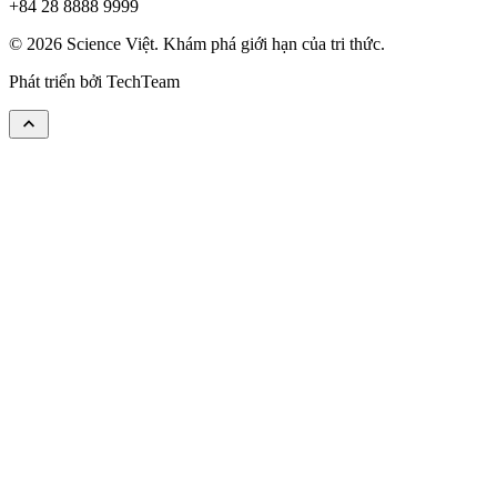
+84 28 8888 9999
© 2026 Science Việt. Khám phá giới hạn của tri thức.
Phát triển bởi
TechTeam
keyboard_arrow_up