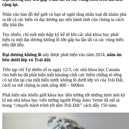
cộng lại.
Nhìn vào bản đồ thế giới và bạn sẽ nghĩ rằng nhân loại đã khám phá
ra tất cả các biển và đại dương tạo nên hành tinh của chúng ta cách
đây khá lâu.
Tuy nhiên, chỉ mới một thập kỷ kể từ khi các nhà khoa học phát
hiện ra một đại dương khổng lồ lớn gấp ba lần tất cả các vùng biển
trên đất liền.
Đại dương khổng lồ
này được phát hiện vào năm 2014,
nằm ẩn
bên dưới lớp vỏ Trái đất.
Trên tạp chí Tự nhiên số ra ngày 12/3, các nhà khoa học Canada
cho biết họ đã phát hiện một khoáng chất cực hiếm chứng tỏ từng
có sự tồn tại của một biển nước khổng lồ dưới lớp vỏ của Trái Đất,
cách xa nơi chúng ta sinh sống 400 – 600km.
Phát hiện này khiến giới khoa học liên tưởng tới những hình ảnh kỳ
bí mà nhà khoa học viễn tưởng người Pháp Jules Verne đã mô tả
trong
“chuyến hành trình tới tâm Trái Đất”
cách đây 150 năm.