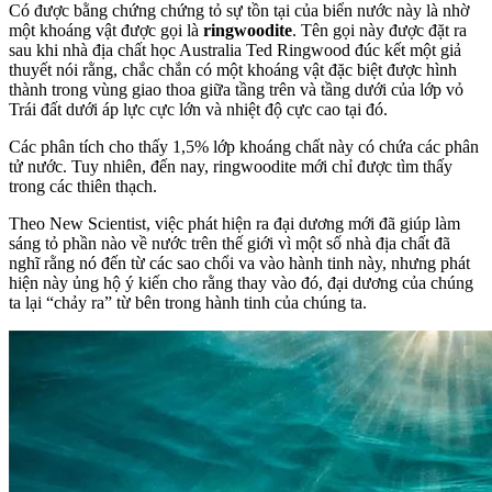
Có được bằng chứng chứng tỏ sự tồn tại của biển nước này là nhờ
một khoáng vật được gọi là
ringwoodite
. Tên gọi này được đặt ra
sau khi nhà địa chất học Australia Ted Ringwood đúc kết một giả
thuyết nói rằng, chắc chắn có một khoáng vật đặc biệt được hình
thành trong vùng giao thoa giữa tầng trên và tầng dưới của lớp vỏ
Trái đất dưới áp lực cực lớn và nhiệt độ cực cao tại đó.
Các phân tích cho thấy 1,5% lớp khoáng chất này có chứa các phân
tử nước. Tuy nhiên, đến nay, ringwoodite mới chỉ được tìm thấy
trong các thiên thạch.
Theo New Scientist, việc phát hiện ra đại dương mới đã giúp làm
sáng tỏ phần nào về nước trên thế giới vì một số nhà địa chất đã
nghĩ rằng nó đến từ các sao chổi va vào hành tinh này, nhưng phát
hiện này ủng hộ ý kiến ​​cho rằng thay vào đó, đại dương của chúng
ta lại “chảy ra” từ bên trong hành tinh của chúng ta.