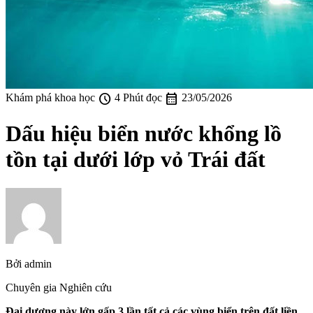
schedule
calendar_month
Khám phá khoa học
4 Phút đọc
23/05/2026
Dấu hiệu biển nước khổng lồ
tồn tại dưới lớp vỏ Trái đất
Bởi
admin
Chuyên gia Nghiên cứu
Đại dương này lớn gấp 3 lần tất cả các vùng biển trên đất liền