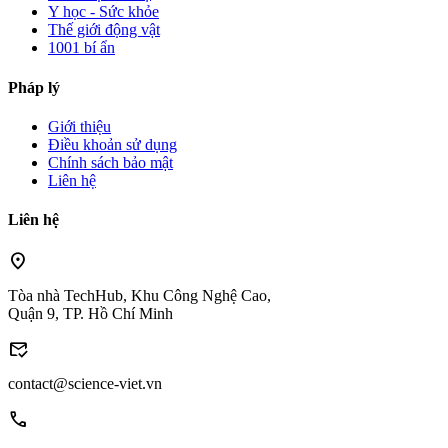
Y học - Sức khỏe
Thế giới động vật
1001 bí ẩn
Pháp lý
Giới thiệu
Điều khoản sử dụng
Chính sách bảo mật
Liên hệ
Liên hệ
location_on
Tòa nhà TechHub, Khu Công Nghệ Cao,
Quận 9, TP. Hồ Chí Minh
mark_email_read
contact@science-viet.vn
call