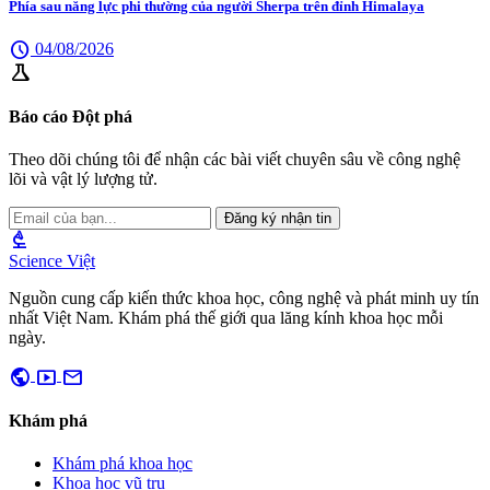
Phía sau năng lực phi thường của người Sherpa trên đỉnh Himalaya
schedule
04/08/2026
science
Báo cáo Đột phá
Theo dõi chúng tôi để nhận các bài viết chuyên sâu về công nghệ
lõi và vật lý lượng tử.
Đăng ký nhận tin
biotech
Science Việt
Nguồn cung cấp kiến thức khoa học, công nghệ và phát minh uy tín
nhất Việt Nam. Khám phá thế giới qua lăng kính khoa học mỗi
ngày.
public
smart_display
mail
Khám phá
Khám phá khoa học
Khoa học vũ trụ