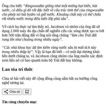
Ông cho biết:
“Ringwoodite giống như một miếng bọt biển, hút
nước, có điều gì đó rất đặc biệt về cấu trúc tinh thể của ringwoodite
cho phép nó hút hydro và giữ nước. Khoáng chất này có thể chứa
rất nhiều nước trong điều kiện lớp phủ sâu”.
Về cách họ thực sự tìm thấy nó, Jacobsen và nhóm của ông đã sử
dụng 2.000 máy đo địa chấn để nghiên cứu các sóng được tạo ra bởi
hơn 500 trận động đất vì ông nói rằng chúng
“làm cho Trái đất
rung lên như chuông trong nhiều ngày”.
“Các nhà khoa học đã tìm kiếm vùng nước sâu bị mất tích này
trong nhiều thập kỷ”.
Vậy là bạn đã biết – có một đại dương khác
bên dưới chúng ta, và Jacobson cùng nhóm của ông muốn xác định
xem liệu nó có bao quanh toàn bộ Trái đất hay không.
Lan tỏa tri thức
Chia sẻ bài viết này để cộng đồng cùng nắm bắt xu hướng công
nghệ tương lai.
share
bookmark_add
Chia sẻ
Tin cùng chuyên mục