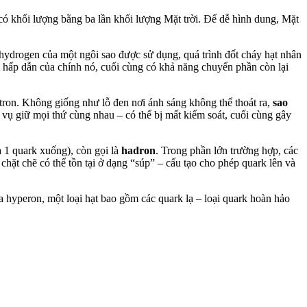
i có khối lượng bằng ba lần khối lượng Mặt trời. Để dễ hình dung, Mặt
 hydrogen của một ngôi sao được sử dụng, quá trình đốt cháy hạt nhân
út hấp dẫn của chính nó, cuối cùng có khả năng chuyển phần còn lại
eutron. Không giống như lỗ đen nơi ánh sáng không thể thoát ra,
sao
vụ giữ mọi thứ cùng nhau – có thể bị mất kiểm soát, cuối cùng gây
à 1 quark xuống), còn gọi là
hadron
. Trong phần lớn trường hợp, các
hặt chẽ có thể tồn tại ở dạng “súp” – cấu tạo cho phép quark lên và
a hyperon, một loại hạt bao gồm các quark lạ – loại quark hoàn hảo