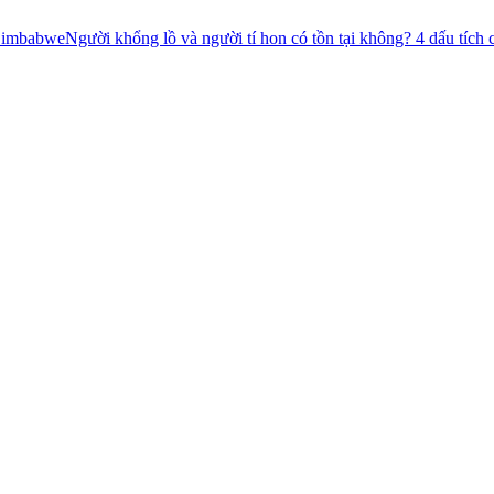
 khổng lồ và người tí hon có tồn tại không? 4 dấu tích chưa có lời giải