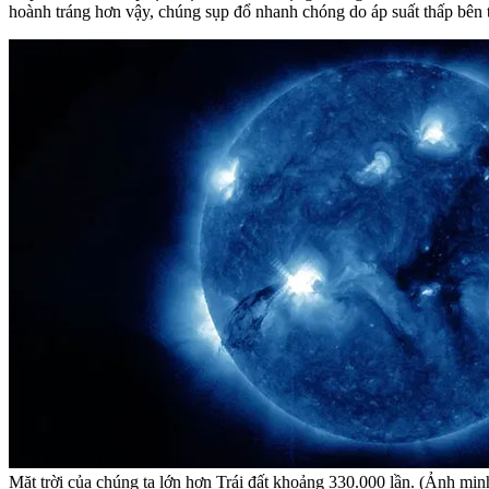
hoành tráng hơn vậy, chúng sụp đổ nhanh chóng do áp suất thấp bên t
Mặt trời của chúng ta lớn hơn Trái đất khoảng 330.000 lần. (Ảnh min