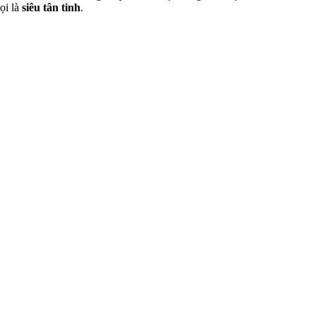
ọi là
siêu tân tinh
.