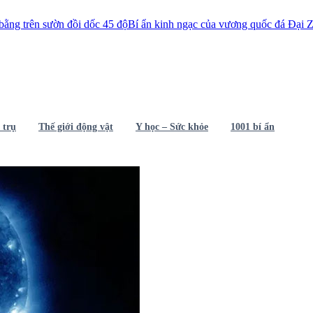
 đồi dốc 45 độ
Bí ẩn kinh ngạc của vương quốc đá Đại Zimbabwe
Người
 trụ
Thế giới động vật
Y học – Sức khỏe
1001 bí ẩn