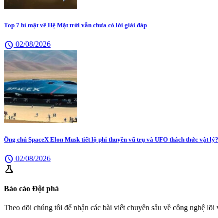
Top 7 bí mật về Hệ Mặt trời vẫn chưa có lời giải đáp
schedule
02/08/2026
Ông chủ SpaceX Elon Musk tiết lộ phi thuyền vũ trụ và UFO thách thức vật lý
schedule
02/08/2026
science
Báo cáo Đột phá
Theo dõi chúng tôi để nhận các bài viết chuyên sâu về công nghệ lõi v