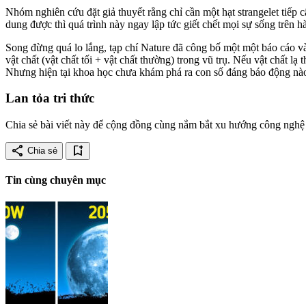
Nhóm nghiên cứu đặt giả thuyết rằng chỉ cần một hạt strangelet tiếp c
dung được thì quá trình này ngay lập tức giết chết mọi sự sống trên h
Song đừng quá lo lắng, tạp chí Nature đã công bố một một báo cáo và
vật chất (vật chất tối + vật chất thường) trong vũ trụ. Nếu vật chất l
Nhưng hiện tại khoa học chưa khám phá ra con số đáng báo động nào 
Lan tỏa tri thức
Chia sẻ bài viết này để cộng đồng cùng nắm bắt xu hướng công nghệ 
share
bookmark_add
Chia sẻ
Tin cùng chuyên mục