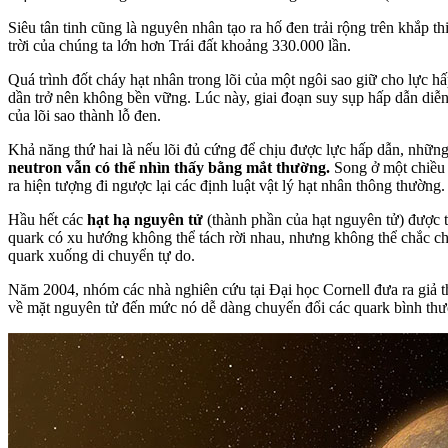
Siêu tân tinh cũng là nguyên nhân tạo ra hố đen trải rộng trên khắp t
trời của chúng ta lớn hơn Trái đất khoảng 330.000 lần.
Quá trình đốt cháy hạt nhân trong lõi của một ngôi sao giữ cho lực 
dần trở nên không bền vững. Lúc này, giai đoạn suy sụp hấp dẫn diễn 
của lõi sao thành lỗ đen.
Khả năng thứ hai là nếu lõi đủ cứng để chịu được lực hấp dẫn, những e
neutron vẫn có thể nhìn thấy bằng mắt thường.
Song ở một chiều 
ra hiện tượng đi ngược lại các định luật vật lý hạt nhân thông thường.
Hầu hết các
hạt hạ nguyên tử
(thành phần của hạt nguyên tử) được tạ
quark có xu hướng không thể tách rời nhau, nhưng không thể chắc chắn
quark xuống di chuyển tự do.
Năm 2004, nhóm các nhà nghiên cứu tại Đại học Cornell đưa ra giả th
về mặt nguyên tử đến mức nó dễ dàng chuyển đổi các quark bình thườn