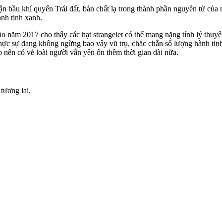
ận bầu khí quyển Trái đất, bản chất lạ trong thành phần nguyên tử của n
ành tinh xanh.
o năm 2017 cho thấy các hạt strangelet có thể mang nặng tính lý thuyế
ạ thực sự đang không ngừng bao vây vũ trụ, chắc chắn số lượng hành tinh
nên có vẻ loài người vẫn yên ổn thêm thời gian dài nữa.
tương lai.