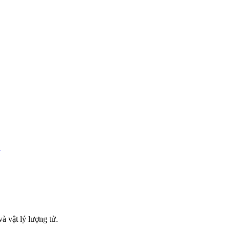
?
à vật lý lượng tử.