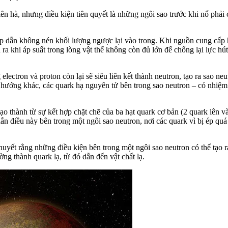
hiên hà, nhưng điều kiện tiên quyết là những ngôi sao trước khi nổ phả
hấp dẫn không nén khối lượng ngược lại vào trong. Khi nguồn cung cấp
ra khi áp suất trong lòng vật thể không còn đủ lớn để chống lại lực h
lectron và proton còn lại sẽ siêu liên kết thành neutron, tạo ra sao n
hướng khác, các quark hạ nguyên tử bên trong sao neutron – có nhiệm 
o thành từ sự kết hợp chặt chẽ của ba hạt quark cơ bản (2 quark lên v
 điều này bên trong một ngôi sao neutron, nơi các quark vì bị ép quá c
uyết rằng những điều kiện bên trong một ngôi sao neutron có thể tạo r
g thành quark lạ, từ đó dẫn đến vật chất lạ.