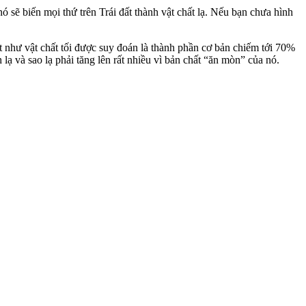
ó sẽ biến mọi thứ trên Trái đất thành vật chất lạ. Nếu bạn chưa hình
t như vật chất tối được suy đoán là thành phần cơ bản chiếm tới 70%
 lạ và sao lạ phải tăng lên rất nhiều vì bản chất “ăn mòn” của nó.