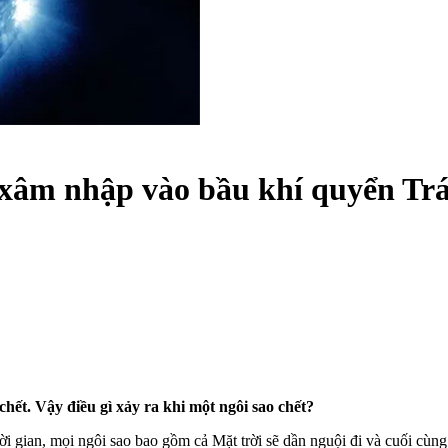
lạ xâm nhập vào bầu khí quyển Trá
 chết. Vậy điều gì xảy ra khi một ngôi sao chết?
 gian, mọi ngôi sao bao gồm cả Mặt trời sẽ dần nguội đi và cuối cùng tr