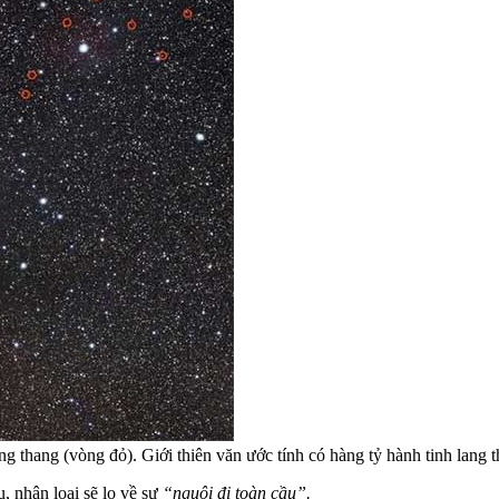
g thang (vòng đỏ). Giới thiên văn ước tính có hàng tỷ hành tinh lang th
u, nhân loại sẽ lo về sự
“nguội đi toàn cầu”.