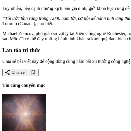
Tuy nhiên, bên cạnh những kịch bản giả định, giới khoa học cũng đề c
“Tôi ước tính rằng trong 1.000 năm tới, cơ hội để hành tinh lang than
Toronto (Canada), cho biết.
Michael Zemcov, phó giáo sư vật lý tại Viện Công nghệ Rochester, nói
sao Mộc đã có thể đẩy những hành tinh khác ra khỏi quỹ đạo, biến ch
Lan tỏa tri thức
Chia sẻ bài viết này để cộng đồng cùng nắm bắt xu hướng công nghệ 
share
bookmark_add
Chia sẻ
Tin cùng chuyên mục