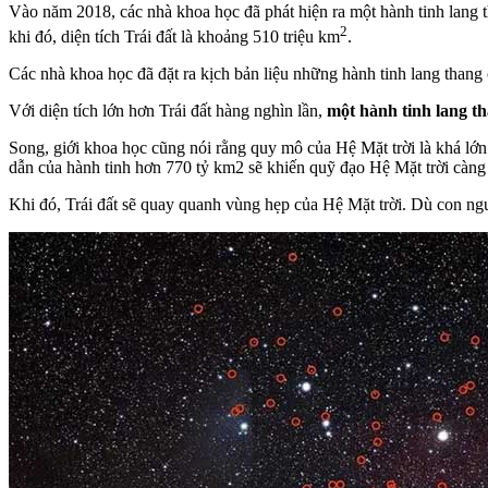
Vào năm 2018, các nhà khoa học đã phát hiện ra một hành tinh lang t
2
khi đó, diện tích Trái đất là khoảng 510 triệu km
.
Các nhà khoa học đã đặt ra kịch bản liệu những hành tinh lang thang 
Với diện tích lớn hơn Trái đất hàng nghìn lần,
một hành tinh lang th
Song, giới khoa học cũng nói rằng quy mô của Hệ Mặt trời là khá l
dẫn của hành tinh hơn 770 tỷ km2 sẽ khiến quỹ đạo Hệ Mặt trời càng đ
Khi đó, Trái đất sẽ quay quanh vùng hẹp của Hệ Mặt trời. Dù con ngư