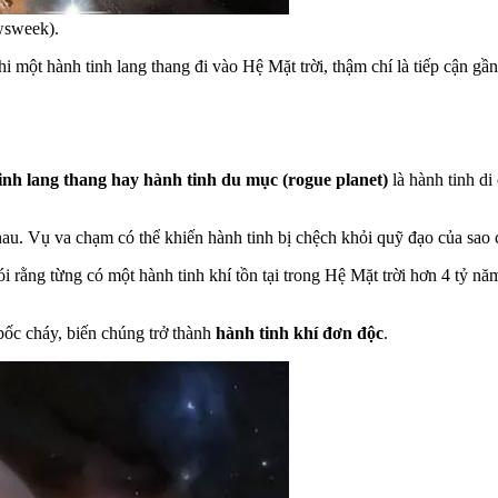
wsweek).
i một hành tinh lang thang đi vào Hệ Mặt trời, thậm chí là tiếp cận gầ
inh lang thang hay hành tinh du mục (rogue planet)
là hành tinh di
au. Vụ va chạm có thể khiến hành tinh bị chệch khỏi quỹ đạo của sao c
rằng từng có một hành tinh khí tồn tại trong Hệ Mặt trời hơn 4 tỷ nă
bốc cháy, biến chúng trở thành
hành tinh khí đơn độc
.