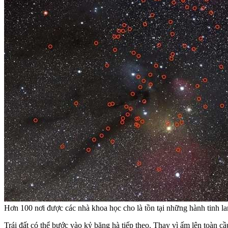
Hơn 100 nơi được các nhà khoa học cho là tồn tại những hành tinh lan
Trái đất có thể bước vào kỷ băng hà tiếp theo. Thay vì ấm lên toàn cầ