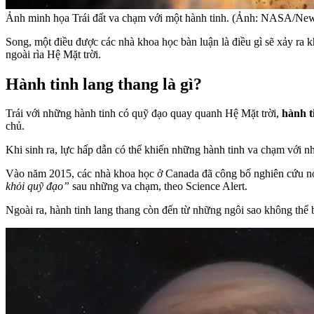
Ảnh minh họa Trái đất va chạm với một hành tinh. (Ảnh: NASA/Ne
Song, một điều được các nhà khoa học bàn luận là điều gì sẽ xảy ra kh
ngoài rìa Hệ Mặt trời.
Hành tinh lang thang là gì?
Trái với những hành tinh có quỹ đạo quay quanh Hệ Mặt trời,
hành t
chủ.
Khi sinh ra, lực hấp dẫn có thể khiến những hành tinh va chạm với nh
Vào năm 2015, các nhà khoa học ở Canada đã công bố nghiên cứu nói 
khỏi quỹ đạo”
sau những va chạm, theo Science Alert.
Ngoài ra, hành tinh lang thang còn đến từ những ngôi sao không thể 