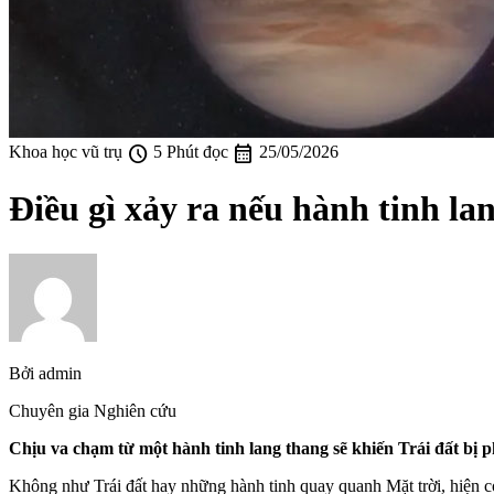
schedule
calendar_month
Khoa học vũ trụ
5 Phút đọc
25/05/2026
Điều gì xảy ra nếu hành tinh la
Bởi
admin
Chuyên gia Nghiên cứu
Chịu va chạm từ một hành tinh lang thang sẽ khiến Trái đất bị 
Không như Trái đất hay những hành tinh quay quanh Mặt trời, hiện có