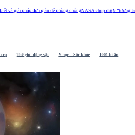
áp đơn giản để phòng chống
NASA chụp được “tương lai 4 tỉ năm sau củ
 trụ
Thế giới động vật
Y học – Sức khỏe
1001 bí ẩn