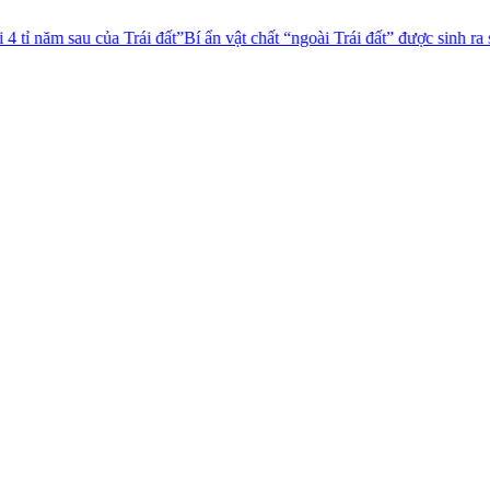
a Trái đất”
Bí ẩn vật chất “ngoài Trái đất” được sinh ra sau vụ thử vũ k