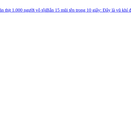
gười vô tội
Bắn 15 mũi tên trong 10 giây: Đây là vũ khí đáng sợ do Gi