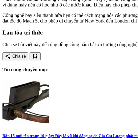
vì dùng máy nén cơ học như ở các nước khác. Điều này cho phép chạy
Công nghệ bay siêu thanh hứa hẹn có thể cách mạng hóa các phương t
đạt tốc độ Mach 5, cho phép di chuyển từ New York đến London chỉ tr
Lan tỏa tri thức
Chia sẻ bài viết này để cộng đồng cùng nắm bắt xu hướng công nghệ 
share
bookmark_add
Chia sẻ
Tin cùng chuyên mục
Bắn 15 mũi tên trong 10 giây: Đây là vũ khí đáng sợ do Gia Cát Lượng phát m