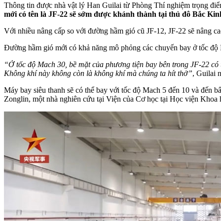
Thông tin được nhà vật lý Han Guilai từ Phòng Thí nghiệm trọng điể
mới có tên là JF-22 sẽ sớm được khánh thành tại thủ đô Bắc Ki
Với nhiều nâng cấp so với đường hầm gió cũ JF-12, JF-22 sẽ nâng c
Đường hầm gió mới có khả năng mô phỏng các chuyến bay ở tốc độ Ma
“Ở tốc độ Mach 30, bề mặt của phương tiện bay bên trong JF-22 có t
Không khí này không còn là không khí mà chúng ta hít thở”
, Guilai 
Máy bay siêu thanh sẽ có thể bay với tốc độ Mach 5 đến 10 và đến bất
Zonglin, một nhà nghiên cứu tại Viện của Cơ học tại Học viện Khoa