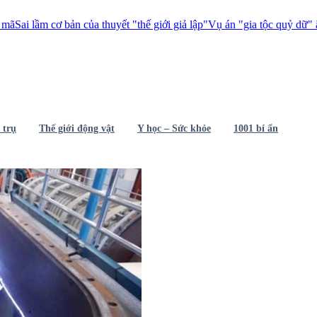
bản của thuyết "thế giới giả lập"
Vụ án "gia tộc quỷ dữ" ăn thịt 1.000 n
 trụ
Thế giới động vật
Y học – Sức khỏe
1001 bí ẩn