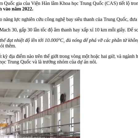
m Quốc gia của Viện Hàn lâm Khoa học Trung Quốc (CAS) tiết lộ trong
nh vào năm 2022.
ao năng lực nghiên cứu công nghệ bay siêu thanh của Trung Quốc, đưa
ch 30, gấp 30 lần tốc độ âm thanh hay xấp xỉ 10 km mỗi giây. Để so
hể đạt nhiệt độ lên tới 10.000°C, đủ nóng để phá vỡ các phân tử khôn
nói thêm.
 kỳ địa điểm nào trên thế giới trong vòng một hoặc hai giờ, và ngành 
 học Trung Quốc và là trưởng nhóm của dự án nói.