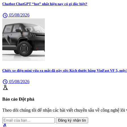
Chatbot ChatGPT “hot” nhất hiện nay có gì đặc biệt?
schedule
05/08/2026
Chiếc xe điện mini vừa ra mắt đã gây sốt: Kích thước bằng VinFast VF 5, một
schedule
05/08/2026
science
Báo cáo Đột phá
Theo dõi chúng tôi để nhận các bài viết chuyên sâu về công nghệ lõi v
Đăng ký nhận tin
biotech