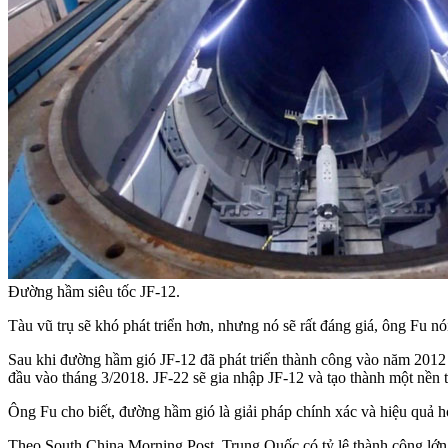
Đường hầm siêu tốc JF-12.
Tàu vũ trụ sẽ khó phát triển hơn, nhưng nó sẽ rất đáng giá, ông Fu nó
Sau khi đường hầm gió JF-12 đã phát triển thành công vào năm 2012
đầu vào tháng 3/2018. JF-22 sẽ gia nhập JF-12 và tạo thành một nền t
Ông Fu cho biết, đường hầm gió là giải pháp chính xác và hiệu quả 
Theo South China Morning Post, Trung Quốc có tỷ lệ thành công lớn 