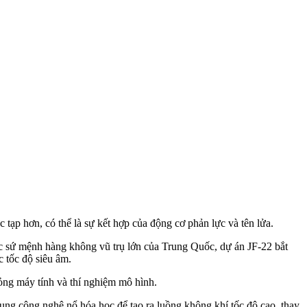
 tạp hơn, có thể là sự kết hợp của động cơ phản lực và tên lửa.
c sứ mệnh hàng không vũ trụ lớn của Trung Quốc, dự án JF-22 bắt
c tốc độ siêu âm.
ỏng máy tính và thí nghiệm mô hình.
ng công nghệ nổ hóa học để tạo ra luồng không khí tốc độ cao, thay