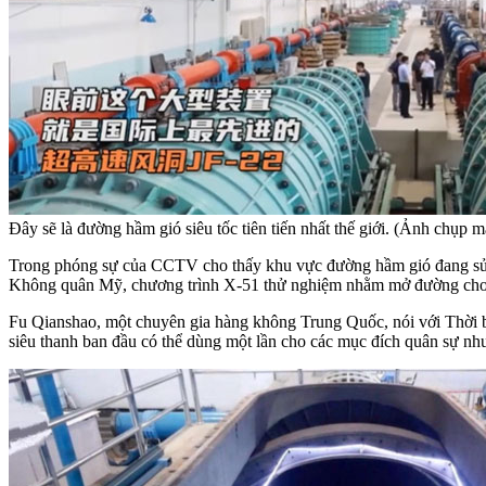
Đây sẽ là đường hầm gió siêu tốc tiên tiến nhất thế giới. (Ảnh chụp m
Trong phóng sự của CCTV cho thấy khu vực đường hầm gió đang sử 
Không quân Mỹ, chương trình X-51 thử nghiệm nhằm mở đường cho vũ k
Fu Qianshao, một chuyên gia hàng không Trung Quốc, nói với Thời bá
siêu thanh ban đầu có thể dùng một lần cho các mục đích quân sự như 