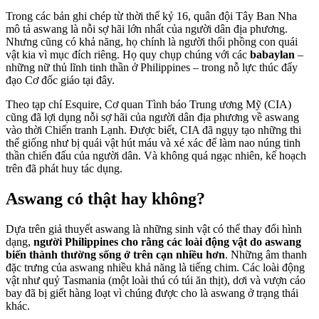
Trong các bản ghi chép từ thời thế kỷ 16, quân đội Tây Ban Nha
mô tả aswang là nỗi sợ hãi lớn nhất của người dân địa phương.
Nhưng cũng có khả năng, họ chính là người thổi phồng con quái
vật kia vì mục đích riêng. Họ quy chụp chúng với các
babaylan
–
những nữ thủ lĩnh tinh thần ở Philippines – trong nỗ lực thúc đẩy
đạo Cơ đốc giáo tại đây.
Theo tạp chí Esquire, Cơ quan Tình báo Trung ương Mỹ (CIA)
cũng đã lợi dụng nỗi sợ hãi của người dân địa phương về aswang
vào thời Chiến tranh Lạnh. Được biết, CIA đã ngụy tạo những thi
thể giống như bị quái vật hút máu và xé xác để làm nao núng tinh
thần chiến đấu của người dân. Và không quá ngạc nhiên, kế hoạch
trên đã phát huy tác dụng.
Aswang có thật hay không?
Dựa trên giả thuyết aswang là những sinh vật có thể thay đổi hình
dạng,
người Philippines cho rằng các loài động vật do aswang
biến thành thường sống ở trên cạn nhiều hơn
. Những âm thanh
đặc trưng của aswang nhiều khả năng là tiếng chim. Các loài động
vật như quỷ Tasmania (một loài thú có túi ăn thịt), dơi và vượn cáo
bay đã bị giết hàng loạt vì chúng được cho là aswang ở trạng thái
khác.