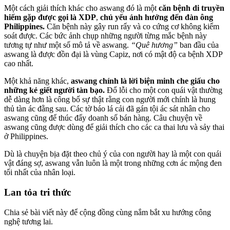
Một cách giải thích khác cho aswang đó là một
căn bệnh di truyền
hiếm gặp được gọi là XDP
,
chủ yếu ảnh hưởng đến đàn ông
Philippines.
Căn bệnh này gây run rẩy và co cứng cơ không kiểm
soát được. Các bức ảnh chụp những người từng mắc bệnh này
tương tự như một số mô tả về aswang.
“Quê hương”
ban đầu của
aswang là được đồn đại là vùng Capiz, nơi có mật độ ca bệnh XDP
cao nhất.
Một khả năng khác,
aswang chính là lời biện minh che giấu cho
những kẻ giết người tàn bạo.
Đổ lỗi cho một con quái vật thường
dễ dàng hơn là công bố sự thật rằng con người mới chính là hung
thủ tàn ác đằng sau. Các tờ báo lá cải đã gán tội ác sát nhân cho
aswang cũng để thúc đẩy doanh số bán hàng. Câu chuyện về
aswang cũng được dùng để giải thích cho các ca thai lưu và sảy thai
ở Philippines.
Dù là chuyện bịa đặt theo chủ ý của con người hay là một con quái
vật đáng sợ, aswang vẫn luôn là một trong những cơn ác mộng đen
tối nhất của nhân loại.
Lan tỏa tri thức
Chia sẻ bài viết này để cộng đồng cùng nắm bắt xu hướng công
nghệ tương lai.