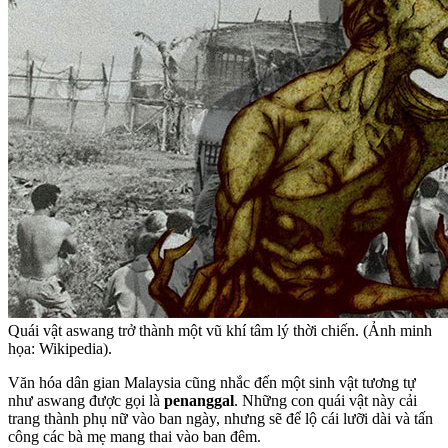
Quái vật aswang trở thành một vũ khí tâm lý thời chiến. (Ảnh minh
họa: Wikipedia).
Văn hóa dân gian Malaysia cũng nhắc đến một sinh vật tương tự
như aswang được gọi là
penanggal
. Những con quái vật này cải
trang thành phụ nữ vào ban ngày, nhưng sẽ để lộ cái lưỡi dài và tấn
công các bà mẹ mang thai vào ban đêm.