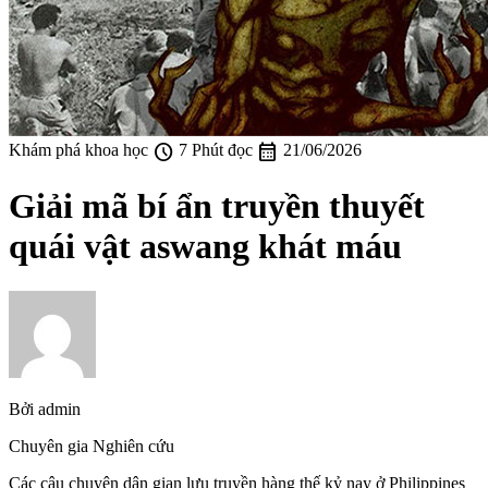
schedule
calendar_month
Khám phá khoa học
7 Phút đọc
21/06/2026
Giải mã bí ẩn truyền thuyết
quái vật aswang khát máu
Bởi
admin
Chuyên gia Nghiên cứu
Các câu chuyện dân gian lưu truyền hàng thế kỷ nay ở Philippines