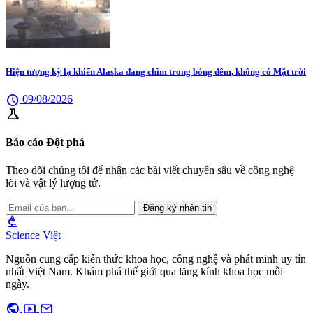
Hiện tượng kỳ lạ khiến Alaska đang chìm trong bóng đêm, không có Mặt trời
schedule
09/08/2026
science
Báo cáo Đột phá
Theo dõi chúng tôi để nhận các bài viết chuyên sâu về công nghệ
lõi và vật lý lượng tử.
Đăng ký nhận tin
biotech
Science Việt
Nguồn cung cấp kiến thức khoa học, công nghệ và phát minh uy tín
nhất Việt Nam. Khám phá thế giới qua lăng kính khoa học mỗi
ngày.
public
smart_display
mail