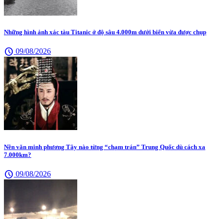
Những hình ảnh xác tàu Titanic ở độ sâu 4.000m dưới biển vừa được chụp
schedule
09/08/2026
Nền văn minh phương Tây nào từng “chạm trán” Trung Quốc dù cách xa
7.000km?
schedule
09/08/2026