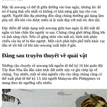
Mặc dù aswang có thể đi giữa đường vào ban ngày, nhưng lúc đó
nó ở trạng thái yếu nhất và không có khả năng gây hại cho con
người. Người dân địa phương đồn rằng chúng thường giả dạng làm
phụ nữ, đôi khi còn được miêu tả là xinh đẹp với mái tóc đen dài.
Đặc điểm để nhận dạng một aswang giữa ban ngày là đôi mắt đỏ
ngầu và bàn chân lộn ngược ra sau. Chúng cũng ghét tiếng động lớn
và ánh sáng chói. Nếu cố gắng nhìn vào mắt nó, hình ảnh phản
chiếu của họ sẽ bị đảo ngược. Một cách phát hiện phổ biến khác vạc
dầu sẽ sôi bất cứ khi nào aswang xuất hiện ở gần.
Đằng sau truyền thuyết về quái vật
Những câu chuyện về aswang bắt nguồn từ thế kỷ 16 khi quân đội
Tây Ban Nha lần đầu xâm lược đất nước này và ghi chép lại về
chúng. Tuy nhiên, một số nhà nghiên cứu cho rằng chúng cũng có
thể xuất phát từ thế kỷ 13, khi người Malaysia đến Philippines và
mang theo tín ngưỡng siêu nhiên.