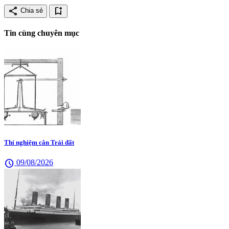
share
bookmark_add
Chia sẻ
Tin cùng chuyên mục
Thí nghiệm cân Trái đất
schedule
09/08/2026