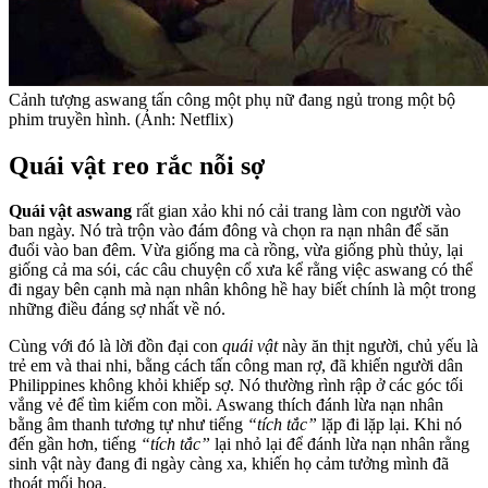
Cảnh tượng aswang tấn công một phụ nữ đang ngủ trong một bộ
phim truyền hình. (Ảnh: Netflix)
Quái vật reo rắc nỗi sợ
Quái vật aswang
rất gian xảo khi nó cải trang làm con người vào
ban ngày. Nó trà trộn vào đám đông và chọn ra nạn nhân để săn
đuổi vào ban đêm. Vừa giống ma cà rồng, vừa giống phù thủy, lại
giống cả ma sói, các câu chuyện cổ xưa kể rằng việc aswang có thể
đi ngay bên cạnh mà nạn nhân không hề hay biết chính là một trong
những điều đáng sợ nhất về nó.
Cùng với đó là lời đồn đại con
quái vật
này ăn thịt người, chủ yếu là
trẻ em và thai nhi, bằng cách tấn công man rợ, đã khiến người dân
Philippines không khỏi khiếp sợ. Nó thường rình rập ở các góc tối
vắng vẻ để tìm kiếm con mồi. Aswang thích đánh lừa nạn nhân
bằng âm thanh tương tự như tiếng
“tích tắc”
lặp đi lặp lại. Khi nó
đến gần hơn, tiếng
“tích tắc”
lại nhỏ lại để đánh lừa nạn nhân rằng
sinh vật này đang đi ngày càng xa, khiến họ cảm tưởng mình đã
thoát mối họa.