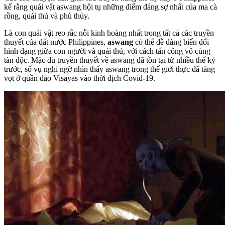
kể rằng quái vật aswang hội tụ những điểm đáng sợ nhất của ma cà
rồng, quái thú và phù thủy.
Là con quái vật reo rắc nỗi kinh hoàng nhất trong tất cả các truyền
thuyết của đất nước Philippines,
aswang
có thể dễ dàng biến đổi
hình dạng giữa con người và quái thú, với cách tấn công vô cùng
tàn độc. Mặc dù truyền thuyết về aswang đã tồn tại từ nhiều thế kỷ
trước, số vụ nghi ngờ nhìn thấy aswang trong thế giới thực đã tăng
vọt ở quần đảo Visayas vào thời dịch Covid-19.