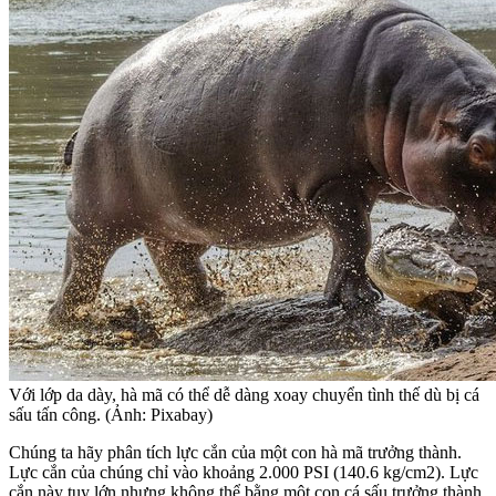
Với lớp da dày, hà mã có thể dễ dàng xoay chuyển tình thế dù bị cá
sấu tấn công. (Ảnh: Pixabay)
Chúng ta hãy phân tích lực cắn của một con hà mã trưởng thành.
Lực cắn của chúng chỉ vào khoảng 2.000 PSI (140.6 kg/cm2). Lực
cắn này tuy lớn nhưng không thể bằng một con cá sấu trưởng thành.