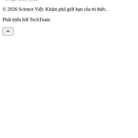
© 2026 Science Việt. Khám phá giới hạn của tri thức.
Phát triển bởi
TechTeam
keyboard_arrow_up