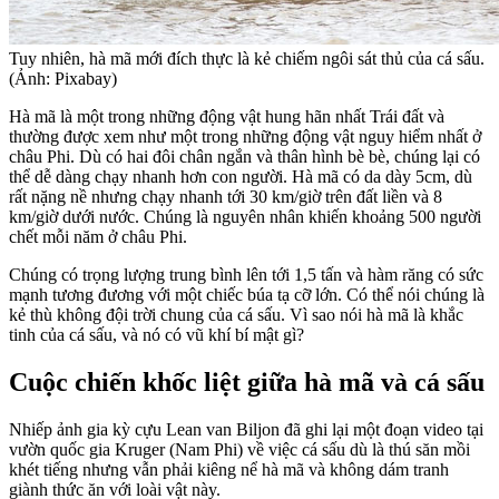
Tuy nhiên, hà mã mới đích thực là kẻ chiếm ngôi sát thủ của cá sấu.
(Ảnh: Pixabay)
Hà mã là một trong những động vật hung hãn nhất Trái đất và
thường được xem như một trong những động vật nguy hiểm nhất ở
châu Phi. Dù có hai đôi chân ngắn và thân hình bè bè, chúng lại có
thể dễ dàng chạy nhanh hơn con người. Hà mã có da dày 5cm, dù
rất nặng nề nhưng chạy nhanh tới 30 km/giờ trên đất liền và 8
km/giờ dưới nước. Chúng là nguyên nhân khiến khoảng 500 người
chết mỗi năm ở châu Phi.
Chúng có trọng lượng trung bình lên tới 1,5 tấn và hàm răng có sức
mạnh tương đương với một chiếc búa tạ cỡ lớn. Có thể nói chúng là
kẻ thù không đội trời chung của cá sấu. Vì sao nói hà mã là khắc
tinh của cá sấu, và nó có vũ khí bí mật gì?
Cuộc chiến khốc liệt giữa hà mã và cá sấu
Nhiếp ảnh gia kỳ cựu Lean van Biljon đã ghi lại một đoạn video tại
vườn quốc gia Kruger (Nam Phi) về việc cá sấu dù là thú săn mồi
khét tiếng nhưng vẫn phải kiêng nể hà mã và không dám tranh
giành thức ăn với loài vật này.