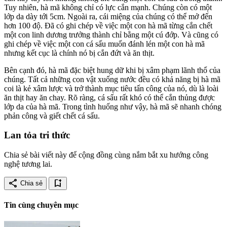
Tuy nhiên, hà mã không chỉ có lực cắn mạnh. Chúng còn có một
lớp da dày tới 5cm. Ngoài ra, cái miệng của chúng có thể mở đến
hơn 100 độ. Đã có ghi chép về việc một con hà mã từng cắn chết
một con linh dương trưởng thành chỉ bằng một cú đớp. Và cũng có
ghi chép về việc một con cá sấu muốn đánh lén một con hà mã
nhưng kết cục là chính nó bị cắn đứt và ăn thịt.
Bên cạnh đó, hà mã đặc biệt hung dữ khi bị xâm phạm lãnh thổ của
chúng. Tất cả những con vật xuống nước đều có khả năng bị hà mã
coi là kẻ xâm lược và trở thành mục tiêu tấn công của nó, dù là loài
ăn thịt hay ăn chay. Rõ ràng, cá sấu rất khó có thể cắn thủng được
lớp da của hà mã. Trong tình huống như vậy, hà mã sẽ nhanh chóng
phản công và giết chết cá sấu.
Lan tỏa tri thức
Chia sẻ bài viết này để cộng đồng cùng nắm bắt xu hướng công
nghệ tương lai.
share
bookmark_add
Chia sẻ
Tin cùng chuyên mục