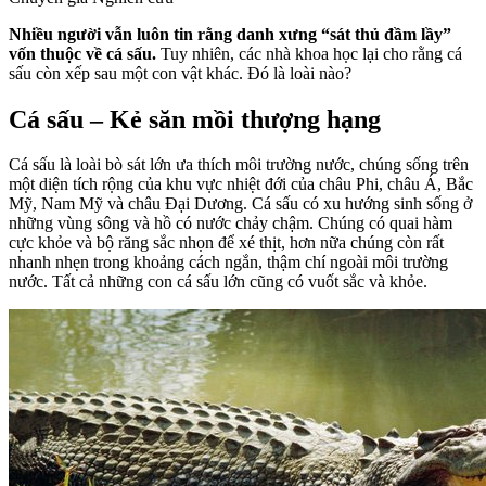
Nhiều người vẫn luôn tin rằng danh xưng “sát thủ đầm lầy”
vốn thuộc về cá sấu.
Tuy nhiên, các nhà khoa học lại cho rằng cá
sấu còn xếp sau một con vật khác. Đó là loài nào?
Cá sấu – Kẻ săn mồi thượng hạng
Cá sấu là loài bò sát lớn ưa thích môi trường nước, chúng sống trên
một diện tích rộng của khu vực nhiệt đới của châu Phi, châu Á, Bắc
Mỹ, Nam Mỹ và châu Đại Dương. Cá sấu có xu hướng sinh sống ở
những vùng sông và hồ có nước chảy chậm. Chúng có quai hàm
cực khỏe và bộ răng sắc nhọn để xé thịt, hơn nữa chúng còn rất
nhanh nhẹn trong khoảng cách ngắn, thậm chí ngoài môi trường
nước. Tất cả những con cá sấu lớn cũng có vuốt sắc và khỏe.