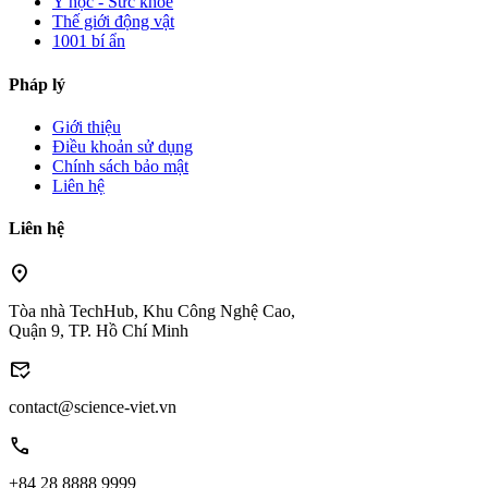
Y học - Sức khỏe
Thế giới động vật
1001 bí ẩn
Pháp lý
Giới thiệu
Điều khoản sử dụng
Chính sách bảo mật
Liên hệ
Liên hệ
location_on
Tòa nhà TechHub, Khu Công Nghệ Cao,
Quận 9, TP. Hồ Chí Minh
mark_email_read
contact@science-viet.vn
call
+84 28 8888 9999