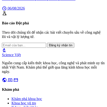
schedule
06/08/2026
science
Báo cáo Đột phá
Theo dõi chúng tôi để nhận các bài viết chuyên sâu về công nghệ
lõi và vật lý lượng tử.
Đăng ký nhận tin
biotech
Science Việt
Nguồn cung cấp kiến thức khoa học, công nghệ và phát minh uy tín
nhất Việt Nam. Khám phá thế giới qua lăng kính khoa học mỗi
ngày.
public
smart_display
mail
Khám phá
Khám phá khoa học
Khoa học vũ trụ