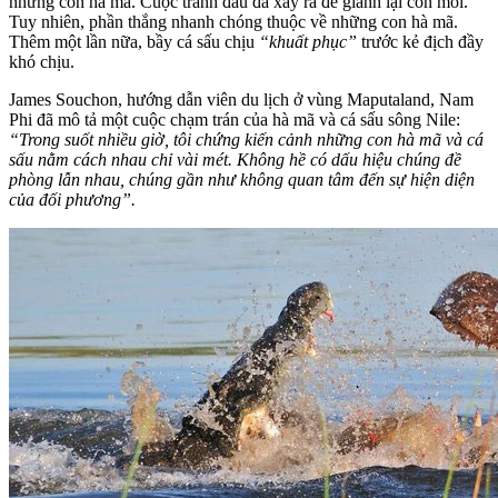
những con hà mã. Cuộc tranh đấu đã xảy ra để giành lại con mồi.
Tuy nhiên, phần thắng nhanh chóng thuộc về những con hà mã.
Thêm một lần nữa, bầy cá sấu chịu
“khuất phục”
trước kẻ địch đầy
khó chịu.
James Souchon, hướng dẫn viên du lịch ở vùng Maputaland, Nam
Phi đã mô tả một cuộc chạm trán của hà mã và cá sấu sông Nile:
“Trong suốt nhiều giờ, tôi chứng kiến cảnh những con hà mã và cá
sấu nằm cách nhau chỉ vài mét. Không hề có dấu hiệu chúng đề
phòng lẫn nhau, chúng gần như không quan tâm đến sự hiện diện
của đối phương”.