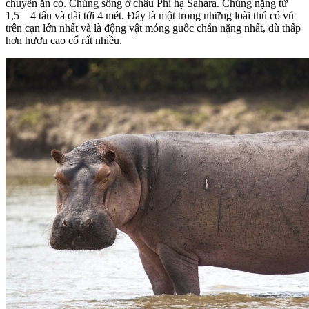
chuyên ăn cỏ. Chúng sống ở châu Phi hạ Sahara. Chúng nặng từ
1,5 – 4 tấn và dài tới 4 mét. Đây là một trong những loài thú có vú
trên cạn lớn nhất và là động vật móng guốc chẵn nặng nhất, dù thấp
hơn hươu cao cổ rất nhiều.