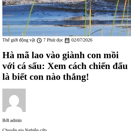
schedule
calendar_month
Thế giới động vật
7 Phút đọc
02/07/2026
Hà mã lao vào giành con mồi
với cá sấu: Xem cách chiến đấu
là biết con nào thắng!
Bởi
admin
Chuyên gia Nghiên cứu