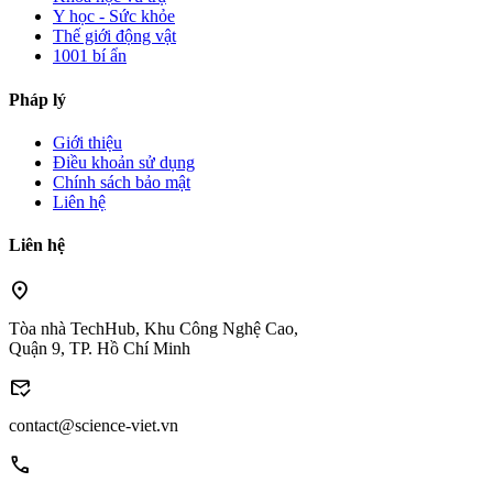
Y học - Sức khỏe
Thế giới động vật
1001 bí ẩn
Pháp lý
Giới thiệu
Điều khoản sử dụng
Chính sách bảo mật
Liên hệ
Liên hệ
location_on
Tòa nhà TechHub, Khu Công Nghệ Cao,
Quận 9, TP. Hồ Chí Minh
mark_email_read
contact@science-viet.vn
call