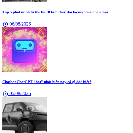
Top 5 phát minh từ thế kỷ 18 làm thay đổi bộ mặt của nhân loại
schedule
06/08/2026
Chatbot ChatGPT “hot” nhất hiện nay có gì đặc biệt?
schedule
05/08/2026