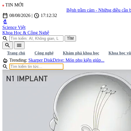
TIN MỚI
Bệnh trầm cảm - Những điều cần biết và gi
calendar_today
schedule
08/08/2026
|
17:12:33
biotech
Science Việt
Khoa Học & Công Nghệ
search
TÌM
search
menu
Trang chủ
Công nghệ
Khám phá khoa học
Khoa học vũ
local_fire_department
Trending:
Skarper DiskDrive: Món phụ kiện giúp...
search