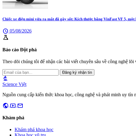
Chiếc xe điện mini vừa ra mắt đã gây sốt: Kích thước bằng VinFast VF 5, một
schedule
05/08/2026
science
Báo cáo Đột phá
Theo dõi chúng tôi để nhận các bài viết chuyên sâu về công nghệ lõi v
Đăng ký nhận tin
biotech
Science Việt
Nguồn cung cấp kiến thức khoa học, công nghệ và phát minh uy tín 
public
smart_display
mail
Khám phá
Khám phá khoa học
Khoa học vũ trụ