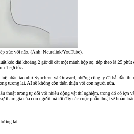
tiếp xúc với não. (Ảnh: Neuralink/YouTube).
ật kéo dài khoảng 2 giờ để cắt một mảnh hộp sọ, tiếp theo là 25 phút đ
h 1 sợi tóc.
rí tuệ nhân tạo như Synchron và Onward, những công ty đã bắt đầu thí 
trong tương lai, AI sẽ không còn thân thiện với con người nữa.
ẫu thuật tương tự đối với nhiều động vật thí nghiệm, trong đó có lợn 
 sự tham gia của con người mà tới đây các cuộc phẫu thuật sẽ hoàn toà
tương lai.