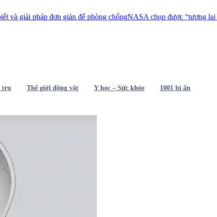
ải pháp đơn giản để phòng chống
NASA chụp được “tương lai 4 tỉ năm s
 trụ
Thế giới động vật
Y học – Sức khỏe
1001 bí ẩn