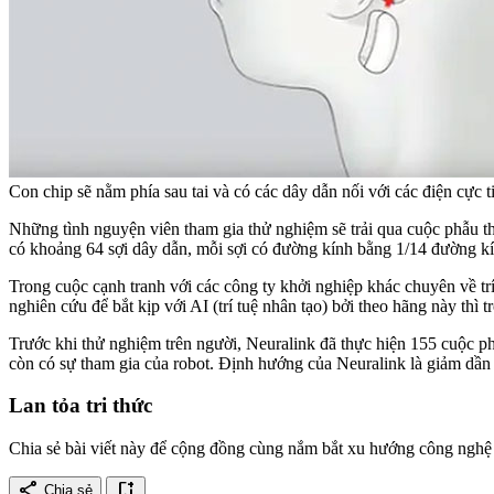
Con chip sẽ nằm phía sau tai và có các dây dẫn nối với các điện cực 
Những tình nguyện viên tham gia thử nghiệm sẽ trải qua cuộc phẫu thu
có khoảng 64 sợi dây dẫn, mỗi sợi có đường kính bằng 1/14 đường kín
Trong cuộc cạnh tranh với các công ty khởi nghiệp khác chuyên về t
nghiên cứu để bắt kịp với AI (trí tuệ nhân tạo) bởi theo hãng này thì 
Trước khi thử nghiệm trên người, Neuralink đã thực hiện 155 cuộc ph
còn có sự tham gia của robot. Định hướng của Neuralink là giảm dần
Lan tỏa tri thức
Chia sẻ bài viết này để cộng đồng cùng nắm bắt xu hướng công nghệ 
share
bookmark_add
Chia sẻ