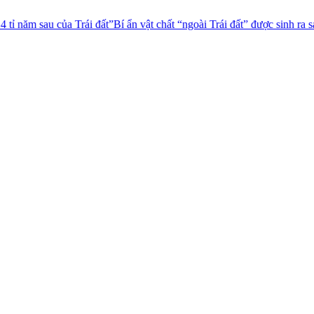
au của Trái đất”
Bí ẩn vật chất “ngoài Trái đất” được sinh ra sau vụ thử