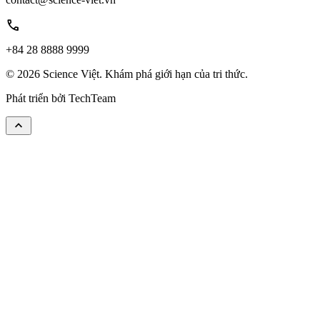
call
+84 28 8888 9999
© 2026 Science Việt. Khám phá giới hạn của tri thức.
Phát triển bởi
TechTeam
keyboard_arrow_up