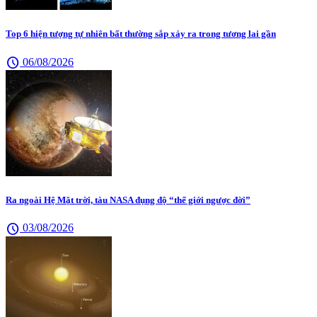
Top 6 hiện tượng tự nhiên bất thường sắp xảy ra trong tương lai gần
schedule
06/08/2026
Ra ngoài Hệ Mặt trời, tàu NASA đụng độ “thế giới ngược đời”
schedule
03/08/2026