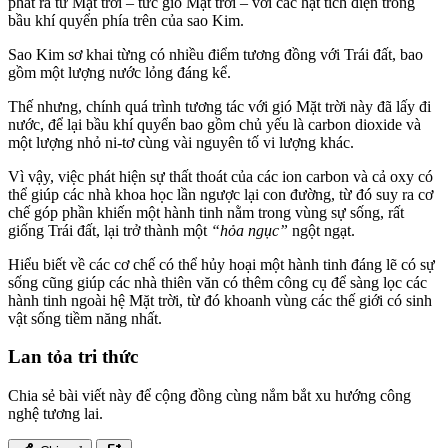
phát ra từ Mặt trời – tức gió Mặt trời – với các hạt tích điện trong
bầu khí quyển phía trên của sao Kim.
Sao Kim sơ khai từng có nhiều điểm tương đồng với Trái đất, bao
gồm một lượng nước lỏng đáng kể.
Thế nhưng, chính quá trình tương tác với gió Mặt trời này đã lấy đi
nước, để lại bầu khí quyển bao gồm chủ yếu là carbon dioxide và
một lượng nhỏ ni-tơ cùng vài nguyên tố vi lượng khác.
Vì vậy, việc phát hiện sự thất thoát của các ion carbon và cả oxy có
thể giúp các nhà khoa học lần ngược lại con đường, từ đó suy ra cơ
chế góp phần khiến một hành tinh nằm trong vùng sự sống, rất
giống Trái đất, lại trở thành một
“hỏa ngục”
ngột ngạt.
Hiểu biết về các cơ chế có thể hủy hoại một hành tinh đáng lẽ có sự
sống cũng giúp các nhà thiên văn có thêm công cụ để sàng lọc các
hành tinh ngoài hệ Mặt trời, từ đó khoanh vùng các thế giới có sinh
vật sống tiềm năng nhất.
Lan tỏa tri thức
Chia sẻ bài viết này để cộng đồng cùng nắm bắt xu hướng công
nghệ tương lai.