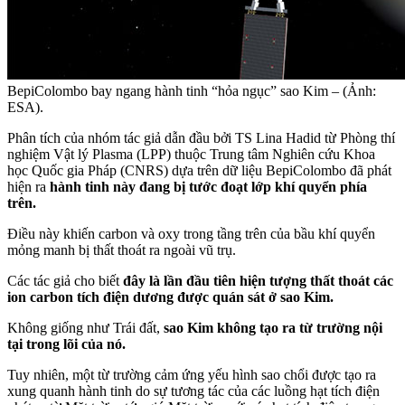
BepiColombo bay ngang hành tinh “hỏa ngục” sao Kim – (Ảnh:
ESA).
Phân tích của nhóm tác giả dẫn đầu bởi TS Lina Hadid từ Phòng thí
nghiệm Vật lý Plasma (LPP) thuộc Trung tâm Nghiên cứu Khoa
học Quốc gia Pháp (CNRS) dựa trên dữ liệu BepiColombo đã phát
hiện ra
hành tinh này đang bị tước đoạt lớp khí quyển phía
trên.
Điều này khiến carbon và oxy trong tầng trên của bầu khí quyển
mỏng manh bị thất thoát ra ngoài vũ trụ.
Các tác giả cho biết
đây là lần đầu tiên hiện tượng thất thoát các
ion carbon tích điện dương được quán sát ở sao Kim.
Không giống như Trái đất,
sao Kim không tạo ra từ trường nội
tại trong lõi của nó.
Tuy nhiên, một từ trường cảm ứng yếu hình sao chổi được tạo ra
xung quanh hành tinh do sự tương tác của các luồng hạt tích điện