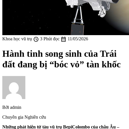
schedule
calendar_month
Khoa học vũ trụ
3 Phút đọc
11/05/2026
Hành tinh song sinh của Trái
đất đang bị “bóc vỏ” tàn khốc
Bởi
admin
Chuyên gia Nghiên cứu
Những phát hiện từ tàu vũ trụ BepiColombo của châu Âu –