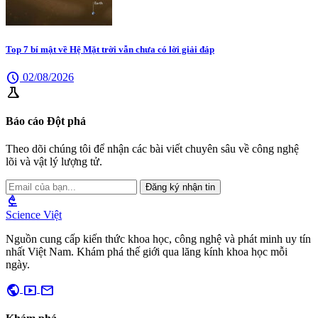
Top 7 bí mật về Hệ Mặt trời vẫn chưa có lời giải đáp
schedule
02/08/2026
science
Báo cáo Đột phá
Theo dõi chúng tôi để nhận các bài viết chuyên sâu về công nghệ
lõi và vật lý lượng tử.
Đăng ký nhận tin
biotech
Science Việt
Nguồn cung cấp kiến thức khoa học, công nghệ và phát minh uy tín
nhất Việt Nam. Khám phá thế giới qua lăng kính khoa học mỗi
ngày.
public
smart_display
mail