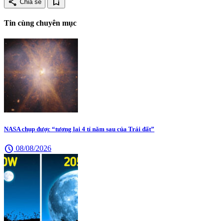
share
bookmark_add
Chia sẻ
Tin cùng chuyên mục
NASA chụp được “tương lai 4 tỉ năm sau của Trái đất”
schedule
08/08/2026