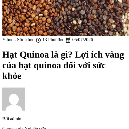
schedule
calendar_month
Y học - Sức khỏe
13 Phút đọc
05/07/2026
Hạt Quinoa là gì? Lợi ích vàng
của hạt quinoa đối với sức
khỏe
Bởi
admin
Chuyên gia Nghiên cứu