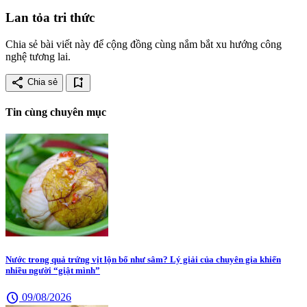
Lan tỏa tri thức
Chia sẻ bài viết này để cộng đồng cùng nắm bắt xu hướng công
nghệ tương lai.
share
bookmark_add
Chia sẻ
Tin cùng chuyên mục
Nước trong quả trứng vịt lộn bổ như sâm? Lý giải của chuyên gia khiến
nhiều người “giật mình”
schedule
09/08/2026