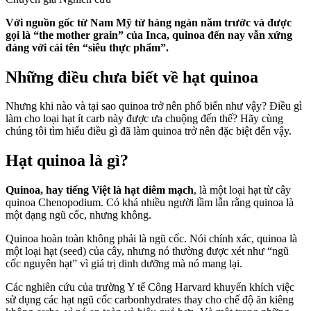
Với nguồn gốc từ Nam Mỹ từ hàng ngàn năm trước và được
gọi là “the mother grain” của Inca, quinoa đến nay vẫn xứng
đáng với cái tên “siêu thực phẩm”.
Những điều chưa biết về hạt quinoa
Nhưng khi nào và tại sao quinoa trở nên phổ biến như vậy? Điều gì
làm cho loại hạt ít carb này được ưa chuộng đến thế? Hãy cùng
chúng tôi tìm hiểu điều gì đã làm quinoa trở nên đặc biệt đến vậy.
Hạt quinoa là gì?
Quinoa, hay tiếng Việt là hạt diêm mạch
, là một loại hạt từ cây
quinoa Chenopodium. Có khá nhiều người lầm lẫn rằng quinoa là
một dạng ngũ cốc, nhưng không.
Quinoa hoàn toàn không phải là ngũ cốc. Nói chính xác, quinoa là
một loại hạt (seed) của cây, nhưng nó thường được xét như “ngũ
cốc nguyên hạt” vì giá trị dinh dưỡng mà nó mang lại.
Các nghiên cứu của trường Y tế Công Harvard khuyến khích việc
sử dụng các hạt ngũ cốc carbonhydrates thay cho chế độ ăn kiêng