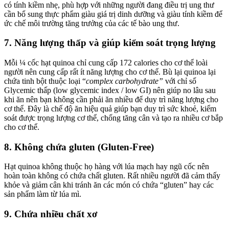
có tính kiềm nhẹ, phù hợp với những người đang điều trị ung thư
cần bổ sung thực phẩm giàu giá trị dinh dưỡng và giàu tính kiềm để
ức chế môi trường tăng trưởng của các tế bào ung thư.
7. Năng lượng thấp và giúp kiểm soát trọng lượng
Mỗi ¼ cốc hạt quinoa chỉ cung cấp 172 calories cho cơ thể loài
người nên cung cấp rất ít năng lượng cho cơ thể. Bù lại quinoa lại
chứa tinh bột thuộc loại “
complex carbohydrate”
với chỉ số
Glycemic thấp (low glycemic index / low GI) nên giúp no lâu sau
khi ăn nên bạn không cần phải ăn nhiều để duy trì năng lượng cho
cơ thể. Đây là chế độ ăn hiệu quả giúp bạn duy trì sức khoẻ, kiểm
soát được trọng lượng cơ thể, chống tăng cân và tạo ra nhiều cơ bắp
cho cơ thể.
8. Không chứa gluten (Gluten-Free)
Hạt quinoa không thuộc họ hàng với lúa mạch hay ngũ cốc nên
hoàn toàn không có chứa chất gluten. Rất nhiều người đã cảm thấy
khỏe và giảm cân khi tránh ăn các món có chứa “gluten” hay các
sản phẩm làm từ lúa mì.
9. Chứa nhiều chất xơ