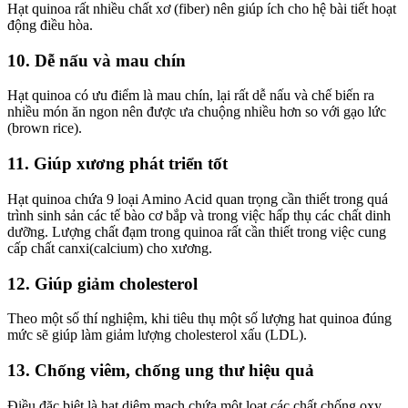
Hạt quinoa rất nhiều chất xơ (fiber) nên giúp ích cho hệ bài tiết hoạt
động điều hòa.
10. Dễ nấu và mau chín
Hạt quinoa có ưu điểm là mau chín, lại rất dễ nấu và chế biến ra
nhiều món ăn ngon nên được ưa chuộng nhiều hơn so với gạo lức
(brown rice).
11. Giúp xương phát triển tốt
Hạt quinoa chứa 9 loại Amino Acid quan trọng cần thiết trong quá
trình sinh sản các tế bào cơ bắp và trong việc hấp thụ các chất dinh
dưỡng. Lượng chất đạm trong quinoa rất cần thiết trong việc cung
cấp chất canxi(calcium) cho xương.
12. Giúp giảm cholesterol
Theo một số thí nghiệm, khi tiêu thụ một số lượng hat quinoa đúng
mức sẽ giúp làm giảm lượng cholesterol xấu (LDL).
13. Chống viêm, chống ung thư hiệu quả
Điều đặc biệt là hạt diêm mạch chứa một loạt các chất chống oxy