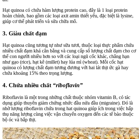
Hạt quinoa có chứa hàm lượng protein cao, đây là 1 loại protein
hoàn chỉnh, bao gồm các loại axit amin thiết yếu, đặc biệt là lysine,
giúp cơ thể phát triển và sửa chữa mô.
3. Giàu chất đạm
Hạt quinoa cũng tương tự như sữa tươi, thuộc loại thực phẩm chứa
nhiều chất đạm khá cân bằng và cung cấp số lượng chất đạm cho cơ
thể con người nhiều hơn so với các loại ngũ cốc khác, chẳng hạn
như gạo (rice), hạt kê (millet) hay lúa mì (wheat). Mỗi cốc hạt
quinoa có lượng chất đạm tương đương với hai lát thịt ức gà hay
chứa khoảng 15% theo trọng lượng.
4. Chứa nhiều chất
“riboflavin”
Riboflavin là một trong những chất thuộc nhóm vitamin B, có tác
dụng giúp thuyên giảm chứng nhức đầu nửa đầu (migraine). Đó là
nhờ lượng riboflavin chứa trong hat quinoa giúp ích trong việc hấp
thụ năng lượng cùng việc vận chuyển oxygen đến các tế bào thuộc
bộ óc và bắp thịt.