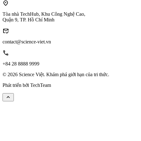
location_on
Tòa nhà TechHub, Khu Công Nghệ Cao,
Quận 9, TP. Hồ Chí Minh
mark_email_read
contact@science-viet.vn
call
+84 28 8888 9999
© 2026 Science Việt. Khám phá giới hạn của tri thức.
Phát triển bởi
TechTeam
keyboard_arrow_up