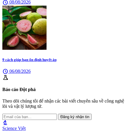
schedule
08/08/2026
9 cách giúp bạn ổn định huyết áp
schedule
06/08/2026
science
Báo cáo Đột phá
Theo dõi chúng tôi để nhận các bài viết chuyên sâu về công nghệ
lõi và vật lý lượng tử.
Đăng ký nhận tin
biotech
Science Việt