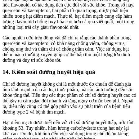
hóa flavonoid, có tác dụng tích cực đối với sức khỏe. Trong số này,
quercetin và kaempferol, hai phần tử quan trọng, được phát hiện
nhiều trong hạt diêm mạch. Thực tế, hạt diêm mạch cung cấp hàm
lượng flavonoid chống oxy hóa cao hơn cả quả việt quất, một trong
những loại trái cây giàu flavonoid nhất.
Các nghiên cứu trên động vật đã chỉ ra rằng các thành phần trong
quercetin và kaempferol có khả năng chống viêm, chống virus,
chống ung thư và thậm chí cả chống trầm cảm. Việc sử dụng hạt
diêm mạch thường xuyên giúp cơ thể hấp thụ một lượng lớn dinh
dưỡng và duy trì sức khỏe tốt.
14. Kiểm soát đường huyết hiệu quả
Chỉ số đường huyết không chỉ là một thước đo chuẩn để đánh giá
tính lành mạnh của các loại thực phẩm, mà còn ảnh hưởng đến sức
khỏe tổng thể. Tiêu thụ các thực phẩm có chỉ số đường huyết cao có
thể gây ra cảm giác đói nhanh và tăng nguy cơ mắc béo phì. Ngoài
ra, điều này cũng có thể góp phần vào sự phát triển của bệnh tiểu
đường type 2 và bệnh tim mạch.
Hạt diêm mạch được biết đến với chỉ số đường huyết thấp, ước tính
khoảng 53. Tuy nhiên, hàm lượng carbohydrate trong hạt này lại
khá cao. Do đó, khi tính đến việc sử dụng trong chế độ ăn kiêng