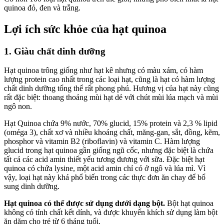
quinoa đỏ, đen và trắng.
Lợi ích sức khỏe của hạt quinoa
1. ​Giàu chất dinh dưỡng
Hạt quinoa trông giống như hạt kê nhưng có màu xám, có hàm
lượng protein cao nhất trong các loại hạt, cũng là hạt có hàm lượng
chất dinh dưỡng tổng thể rất phong phú. Hương vị của hạt này cũng
rất đặc biệt: thoang thoảng mùi hạt dẻ với chút mùi lúa mạch và mùi
ngô non.
Hạt Quinoa chứa 9% nước, 70% glucid, 15% protein và 2,3 % lipid
(oméga 3), chất xơ và nhiều khoáng chất, măng-gan, sắt, đồng, kẽm,
phosphor và vitamin B2 (riboflavin) và vitamin C. Hàm lượng
glucid trong hạt quinoa gần giống ngũ cốc, nhưng đặc biệt là chứa
tất cả các acid amin thiết yếu tương đương với sữa. Đặc biệt hạt
quinoa có chứa lysine, một acid amin chỉ có ở ngô và lúa mì. Vì
vậy, loại hạt này khá phổ biến trong các thực đơn ăn chay để bổ
sung dinh dưỡng.
Hạt quinoa có thể được sử dụng dưới dạng bột.
Bột hạt quinoa
không có tính chất kết dính, và được khuyến khích sử dụng làm bột
ăn dặm cho trẻ từ 6 tháng tuổi.