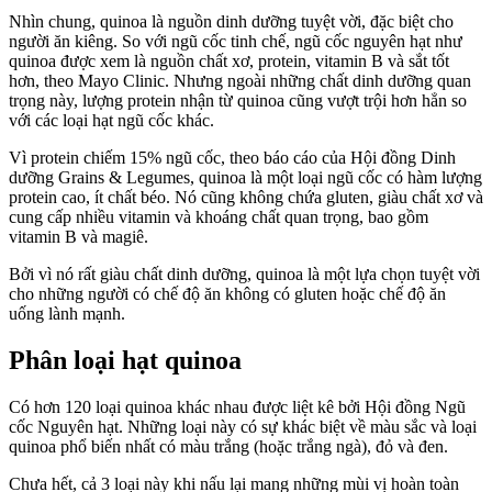
Nhìn chung, quinoa là nguồn dinh dưỡng tuyệt vời, đặc biệt cho
người ăn kiêng. So với ngũ cốc tinh chế, ngũ cốc nguyên hạt như
quinoa được xem là nguồn chất xơ, protein, vitamin B và sắt tốt
hơn, theo Mayo Clinic. Nhưng ngoài những chất dinh dưỡng quan
trọng này, lượng protein nhận từ quinoa cũng vượt trội hơn hẳn so
với các loại hạt ngũ cốc khác.
Vì protein chiếm 15% ngũ cốc, theo báo cáo của Hội đồng Dinh
dưỡng Grains & Legumes, quinoa là một loại ngũ cốc có hàm lượng
protein cao, ít chất béo. Nó cũng không chứa gluten, giàu chất xơ và
cung cấp nhiều vitamin và khoáng chất quan trọng, bao gồm
vitamin B và magiê.
Bởi vì nó rất giàu chất dinh dưỡng, quinoa là một lựa chọn tuyệt vời
cho những người có chế độ ăn không có gluten hoặc chế độ ăn
uống lành mạnh.
Phân loại hạt quinoa
Có hơn 120 loại quinoa khác nhau được liệt kê bởi Hội đồng Ngũ
cốc Nguyên hạt. Những loại này có sự khác biệt về màu sắc và loại
quinoa phổ biến nhất có màu trắng (hoặc trắng ngà), đỏ và đen.
Chưa hết, cả 3 loại này khi nấu lại mang những mùi vị hoàn toàn