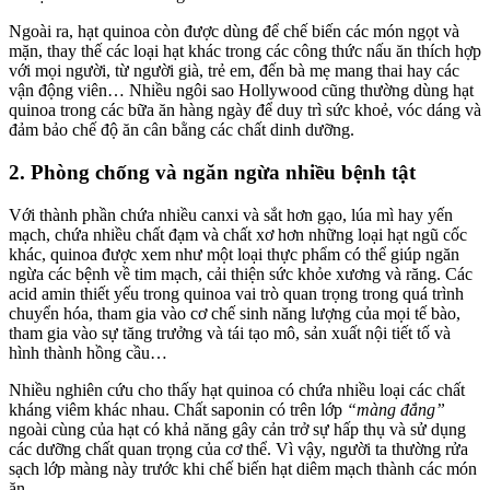
Ngoài ra, hạt quinoa còn được dùng để chế biến các món ngọt và
mặn, thay thế các loại hạt khác trong các công thức nấu ăn thích hợp
với mọi người, từ người già, trẻ em, đến bà mẹ mang thai hay các
vận động viên… Nhiều ngôi sao Hollywood cũng thường dùng hạt
quinoa trong các bữa ăn hàng ngày để duy trì sức khoẻ, vóc dáng và
đảm bảo chế độ ăn cân bằng các chất dinh dưỡng.
2. Phòng chống và ngăn ngừa nhiều bệnh tật
Với thành phần chứa nhiều canxi và sắt hơn gạo, lúa mì hay yến
mạch, chứa nhiều chất đạm và chất xơ hơn những loại hạt ngũ cốc
khác, quinoa được xem như một loại thực phẩm có thể giúp ngăn
ngừa các bệnh về tim mạch, cải thiện sức khỏe xương và răng. Các
acid amin thiết yếu trong quinoa vai trò quan trọng trong quá trình
chuyển hóa, tham gia vào cơ chế sinh năng lượng của mọi tế bào,
tham gia vào sự tăng trưởng và tái tạo mô, sản xuất nội tiết tố và
hình thành hồng cầu…
Nhiều nghiên cứu cho thấy hạt quinoa có chứa nhiều loại các chất
kháng viêm khác nhau. Chất saponin có trên lớp
“màng đắng”
ngoài cùng của hạt có khả năng gây cản trở sự hấp thụ và sử dụng
các dưỡng chất quan trọng của cơ thể. Vì vậy, người ta thường rửa
sạch lớp màng này trước khi chế biến hạt diêm mạch thành các món
ăn.