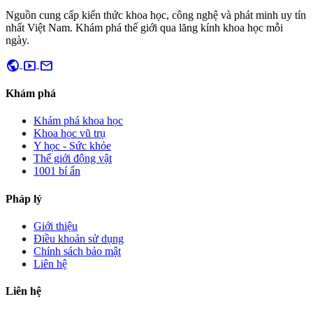
Nguồn cung cấp kiến thức khoa học, công nghệ và phát minh uy tín
nhất Việt Nam. Khám phá thế giới qua lăng kính khoa học mỗi
ngày.
public
smart_display
mail
Khám phá
Khám phá khoa học
Khoa học vũ trụ
Y học - Sức khỏe
Thế giới động vật
1001 bí ẩn
Pháp lý
Giới thiệu
Điều khoản sử dụng
Chính sách bảo mật
Liên hệ
Liên hệ