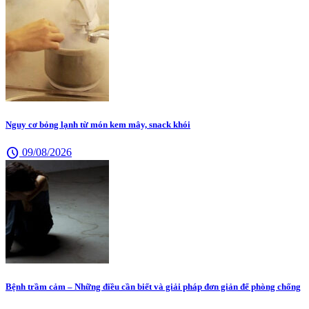
Nguy cơ bỏng lạnh từ món kem mây, snack khói
schedule
09/08/2026
Bệnh trầm cảm – Những điều cần biết và giải pháp đơn giản để phòng chống