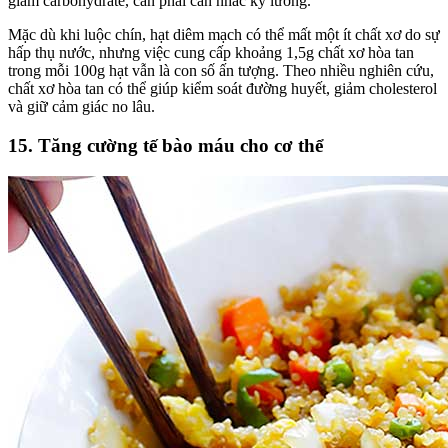
giảm carbohydrate, cần phải cân nhắc kỹ lưỡng.
Mặc dù khi luộc chín, hạt diêm mạch có thể mất một ít chất xơ do sự
hấp thụ nước, nhưng việc cung cấp khoảng 1,5g chất xơ hòa tan
trong mỗi 100g hạt vẫn là con số ấn tượng. Theo nhiều nghiên cứu,
chất xơ hòa tan có thể giúp kiểm soát đường huyết, giảm cholesterol
và giữ cảm giác no lâu.
15. Tăng cường tế bào máu cho cơ thể