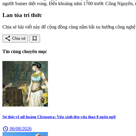
người Sumer diệt vong. Đến khoảng năm 1700 trước Công Nguyên, ng
Lan tỏa tri thức
Chia sẻ bài viết này để cộng đồng cùng nắm bắt xu hướng công nghệ 
share
bookmark_add
Chia sẻ
Tin cùng chuyên mục
Sự thật về nữ hoàng Cleopatra: Vừa xinh đẹp vừa thạo 8 ngôn ngữ
schedule
06/08/2026