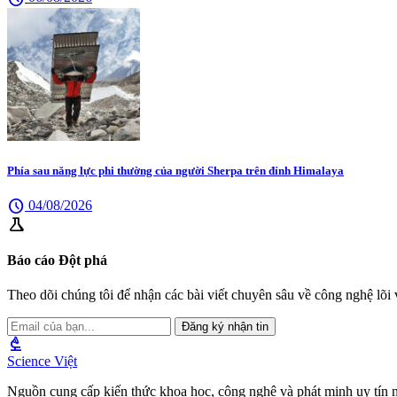
Phía sau năng lực phi thường của người Sherpa trên đỉnh Himalaya
schedule
04/08/2026
science
Báo cáo Đột phá
Theo dõi chúng tôi để nhận các bài viết chuyên sâu về công nghệ lõi v
Đăng ký nhận tin
biotech
Science Việt
Nguồn cung cấp kiến thức khoa học, công nghệ và phát minh uy tín 