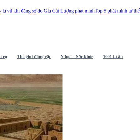
đáng sợ do Gia Cát Lượng phát minh
Top 5 phát minh từ thế kỷ 18 làm t
 trụ
Thế giới động vật
Y học – Sức khỏe
1001 bí ẩn