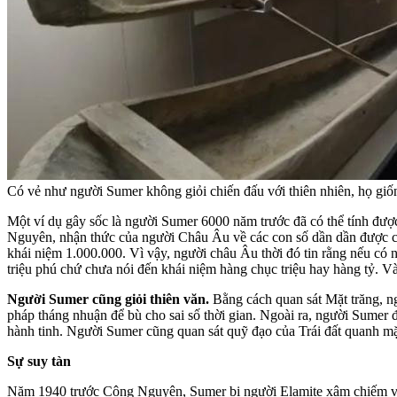
Có vẻ như người Sumer không giỏi chiến đấu với thiên nhiên, họ giốn
Một ví dụ gây sốc là người Sumer 6000 năm trước đã có thể tính đư
Nguyên, nhận thức của người Châu Âu về các con số dần dần được chấ
khái niệm 1.000.000. Vì vậy, người châu Âu thời đó tin rằng nếu có nh
triệu phú chứ chưa nói đến khái niệm hàng chục triệu hay hàng tỷ. Và
Người Sumer cũng giỏi thiên văn.
Bằng cách quan sát Mặt trăng, n
pháp tháng nhuận để bù cho sai số thời gian. Ngoài ra, người Sumer đ
hành tinh. Người Sumer cũng quan sát quỹ đạo của Trái đất quanh mặ
Sự suy tàn
Năm 1940 trước Công Nguyên, Sumer bị người Elamite xâm chiếm và 