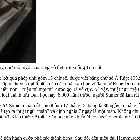
g như một ngôi sao sáng vô tình rơi xuống Trái đất.
ợc kết quả phép tính gồm 15 chữ số, được viết bằng chữ số Ả Rập: 19
p nhận vì sự phổ biến của các nhà toán học vĩ đại như René Descarte
iều hơn 1 triệu thì mọi thứ được gọi là vô cực. Vì vậy, thuật ngữ triệu 
 loại thành tựu toán học này, 6.000 năm trước, người Sumer đã làm rất 
gười Sumer chia một năm thành 12 tháng, 6 tháng là 30 ngày, 6 tháng
ã tạo ra thuật ngữ “tuần” và định nghĩa 7 ngày là một tuần. Không chỉ 
t trờ. Kiến thức về thiên văn học này khiến Nicolaus Copernicus và 
tiến hành cướp phá các thành bang. Sau đó, đến triều đại Hammurabi