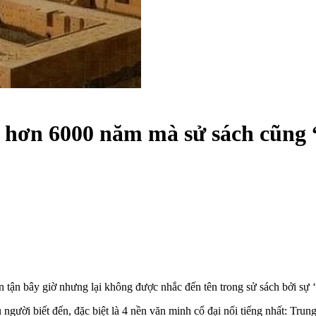
h hơn 6000 năm mà sử sách cũng
 tận bây giờ nhưng lại không được nhắc đến tên trong sử sách bởi sự 
 người biết đến, đặc biệt là 4 nền văn minh cổ đại nổi tiếng nhất: Tru