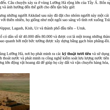
ói đến. Câu chuyện xảy ra ở vùng Lưỡng Hà rộng lớn của Tây Á. Bốn
 và ảnh hưởng đến thế giới cho đến tận bây giờ.
, nhưng những người Akkdad sau này đã đặt cho nhóm người này một cái 
i thiên nhiên, họ giống như một ngôi sao sáng vô tình rơi xuống Trái
ppur, Lagash, Kish, Ur và thành phố đầu tiên – Uruk.
có dân số từ 40.000 đến 80.000 và được coi là một trong những thành 
bao quanh bởi một bức tường được xây dựng bằng gạch bùn phẳng-lồi. 
ùng Lưỡng Hà, nơi họ phát minh ra các
kỹ thuật tưới tiêu
và sử dụng 
 thoát nước và phát minh ra công nghệ kiểm soát lưu lượng nước tiên 
ng lớn động vật hoang dã để giúp họ cày đất và vận chuyển hàng hóa, 