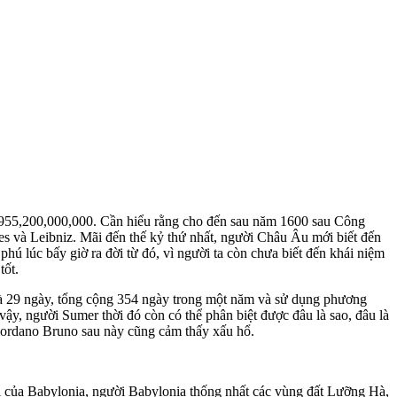
5,955,200,000,000. Cần hiểu rằng cho đến sau năm 1600 sau Công
s và Leibniz. Mãi đến thế kỷ thứ nhất, người Châu Âu mới biết đến
phú lúc bấy giờ ra đời từ đó, vì người ta còn chưa biết đến khái niệm
tốt.
 là 29 ngày, tổng cộng 354 ngày trong một năm và sử dụng phương
vậy, người Sumer thời đó còn có thể phân biệt được đâu là sao, đâu là
Giordano Bruno sau này cũng cảm thấy xấu hổ.
 của Babylonia, người Babylonia thống nhất các vùng đất Lưỡng Hà,