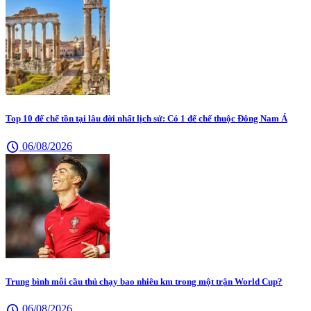
Top 10 đế chế tồn tại lâu đời nhất lịch sử: Có 1 đế chế thuộc Đông Nam Á
schedule
06/08/2026
Trung bình mỗi cầu thủ chạy bao nhiêu km trong một trận World Cup?
schedule
06/08/2026