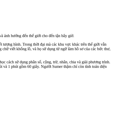
 ảnh hưởng đến thế giới cho đến tận bây giờ.
iết tượng hình. Trong thời đại mà các khu vực khác trên thế giới vẫn
ng chữ viết khổng lồ, và họ sử dụng từ ngữ làm hồ sơ của các bức thư,
ọc cách sử dụng phân số, cộng, trừ, nhân, chia và giải phương trình.
hút và 1 phút gồm 60 giây. Người Sumer thậm chí còn tính toán diện