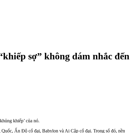
 “khiếp sợ” không dám nhắc đến
‘khủng khiếp’ của nó.
ng Quốc, Ấn Độ cổ đại, Babylon và Ai Cập cổ đại. Trong số đó, nền