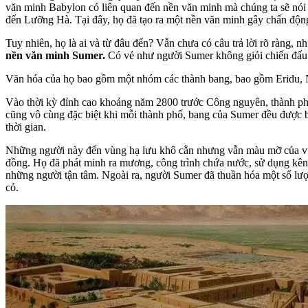
văn minh Babylon có liên quan đến nền văn minh mà chúng ta sẽ n
đến Lưỡng Hà. Tại đây, họ đã tạo ra một nền văn minh gây chấn động
Tuy nhiên, họ là ai và từ đâu đến? Vẫn chưa có câu trả lời rõ ràng
nền văn minh Sumer.
Có vẻ như người Sumer không giỏi chiến đấu vớ
Văn hóa của họ bao gồm một nhóm các thành bang, bao gồm Eridu, Ni
Vào thời kỳ đỉnh cao khoảng năm 2800 trước Công nguyên, thành phố 
cũng vô cùng đặc biệt khi mỗi thành phố, bang của Sumer đều được 
thời gian.
Những người này đến vùng hạ lưu khô cằn nhưng vẫn màu mỡ của v
đồng. Họ đã phát minh ra mương, công trình chứa nước, sử dụng kênh
những người tận tâm. Ngoài ra, người Sumer đã thuần hóa một số lượ
cỏ.