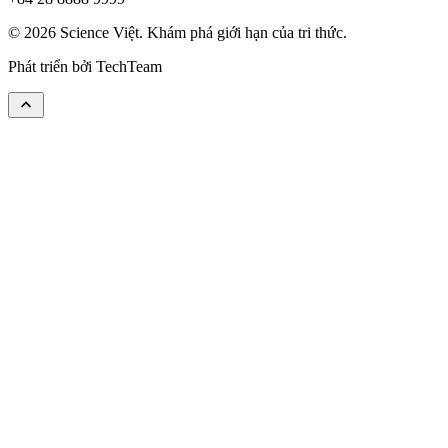
© 2026 Science Việt. Khám phá giới hạn của tri thức.
Phát triển bởi
TechTeam
keyboard_arrow_up