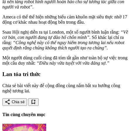
là nền tảng robot hình người hoàn hảo cho sự tương tác giữa con
người và robot”.
Ameca có thể thể hiện những biểu cảm khuôn mặt siêu thực nhờ 17
động cơ khác nhau hoạt động bên trong đầu.
Ssau Hội nghị diễn ra tại London, một số người bình luận rằng:
“Về
cơ bản, con người đang tự đào hố chôn mình”.
Số khác lại chỉ ra
rằng:
“Công nghệ này có thể nguy hiểm trong tương lai nếu robot
quyết định rằng chúng không thích người tạo ra chúng”.
Một người dùng cuối cùng đã tóm tắt gần như toàn bộ sự việc trong
một câu duy nhất:
“Điều này vừa tuyệt vời vừa đáng sợ.”
Lan tỏa tri thức
Chia sẻ bài viết này để cộng đồng cùng nắm bắt xu hướng công
nghệ tương lai.
share
bookmark_add
Chia sẻ
Tin cùng chuyên mục