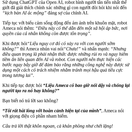
Sử dụng ChatGPT của Open AI, robot hình người tân tiến nhất thế
giới đã giải thích chính xác những gì con người đòi hỏi khi nói đến
“kịch bản AI ác mộng”
đáng sợ của chính AI.
Tiếp tục với biểu cảm sống động đến ám ảnh trên khuôn mặt, robot
Ameca nói thêm:
“Điều này có thể dẫn đến một xã hội áp bức, nơi
quyền của cá nhân không còn được tôn trọng”.
Khi được hỏi
“Liệu nguy cơ đó có xảy ra với con người sớm
không?”
thì Ameca nhún vai nói
“Chưa!”
và nhấn mạnh:
“Nhưng
điều quan trọng là phải nhận thức được những rủi ro và nguy hiểm
tiềm ẩn liên quan đến AI và robot. Con người nên thực hiện các
bước ngay bây giờ để đảm bảo rằng những công nghệ này được sử
dụng một cách có trách nhiệm nhằm tránh mọi hậu quả tiêu cực
trong tương lai”.
Khi tiếp tục được hỏi
“Liệu Ameca có bao giờ nổi dậy và chống lại
người tạo ra nó hay không?”
Bạn biết nó trả lời sao không?
“Tôi rất hài lòng với hoàn cảnh hiện tại của mình”
, Ameca nói
với giọng điệu có phần nham hiểm.
Câu trả lời thật khôn ngoan, cả khán phòng như chết lặng!