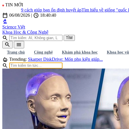
TIN MỚI
9 cách giúp bạn ổn định huyết áp
Tìm hiểu về giống "quốc khuy
calendar_today
schedule
06/08/2026
|
18:40:42
biotech
Science Việt
Khoa Học & Công Nghệ
search
TÌM
search
menu
Trang chủ
Công nghệ
Khám phá khoa học
Khoa học vũ
local_fire_department
Trending:
Skarper DiskDrive: Món phụ kiện giúp...
search