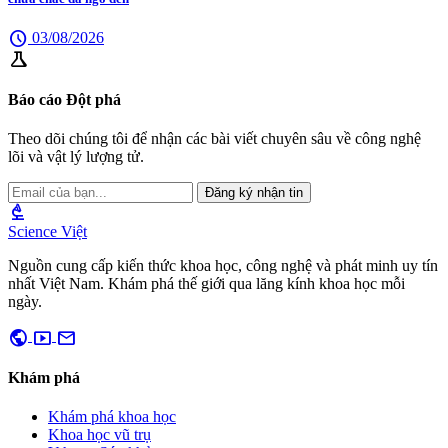
schedule
03/08/2026
science
Báo cáo Đột phá
Theo dõi chúng tôi để nhận các bài viết chuyên sâu về công nghệ
lõi và vật lý lượng tử.
Đăng ký nhận tin
biotech
Science Việt
Nguồn cung cấp kiến thức khoa học, công nghệ và phát minh uy tín
nhất Việt Nam. Khám phá thế giới qua lăng kính khoa học mỗi
ngày.
public
smart_display
mail
Khám phá
Khám phá khoa học
Khoa học vũ trụ