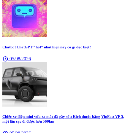
Chatbot ChatGPT “hot” nhất hiện nay có gì đặc biệt?
schedule
05/08/2026
Chiếc xe điện mini vừa ra mắt đã gây sốt: Kích thước bằng VinFast VF 5,
một lần sạc đi được hơn 560km