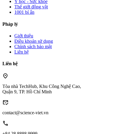
Y học - Sức khỏe
Thế giới động vật
1001 bí ẩn
Pháp lý
Giới thiệu
Điều khoản sử dụng
Chính sách bảo mật
Liên hệ
Liên hệ
location_on
Tòa nhà TechHub, Khu Công Nghệ Cao,
Quận 9, TP. Hồ Chí Minh
mark_email_read
contact@science-viet.vn
call
+84 28 8888 9999