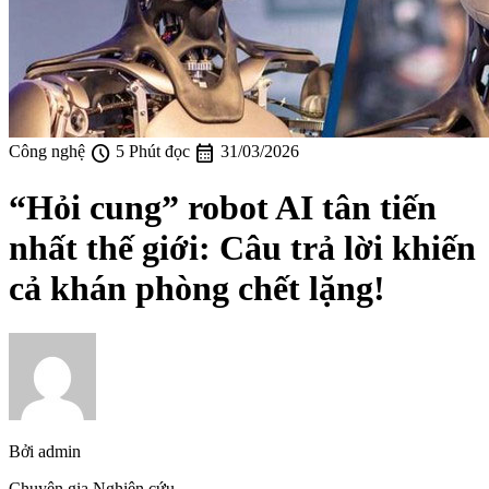
schedule
calendar_month
Công nghệ
5 Phút đọc
31/03/2026
“Hỏi cung” robot AI tân tiến
nhất thế giới: Câu trả lời khiến
cả khán phòng chết lặng!
Bởi
admin
Chuyên gia Nghiên cứu