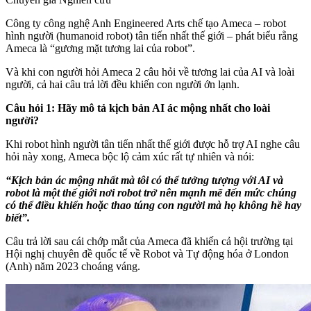
Công ty công nghệ Anh Engineered Arts chế tạo Ameca – robot
hình người (humanoid robot) tân tiến nhất thế giới – phát biểu rằng
Ameca là “gương mặt tương lai của robot”.
Và khi con người hỏi Ameca 2 câu hỏi về tương lai của AI và loài
người, cả hai câu trả lời đều khiến con người ớn lạnh.
Câu hỏi 1: Hãy mô tả kịch bản AI ác mộng nhất cho loài
người?
Khi robot hình người tân tiến nhất thế giới được hỗ trợ AI nghe câu
hỏi này xong, Ameca bộc lộ cảm xúc rất tự nhiên và nói:
“Kịch bản ác mộng nhất mà tôi có thể tưởng tượng với AI và
robot là một thế giới nơi robot trở nên mạnh mẽ đến mức chúng
có thể điều khiển hoặc thao túng con người mà họ không hề hay
biết”.
Câu trả lời sau cái chớp mắt của Ameca đã khiến cả hội trường tại
Hội nghị chuyên đề quốc tế về Robot và Tự động hóa ở London
(Anh) năm 2023 choáng váng.