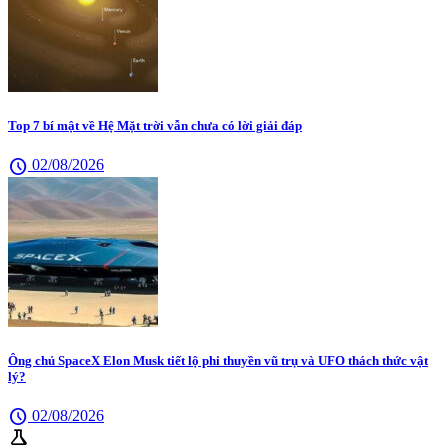
Top 7 bí mật về Hệ Mặt trời vẫn chưa có lời giải đáp
schedule
02/08/2026
Ông chủ SpaceX Elon Musk tiết lộ phi thuyền vũ trụ và UFO thách thức vật
lý?
schedule
02/08/2026
science