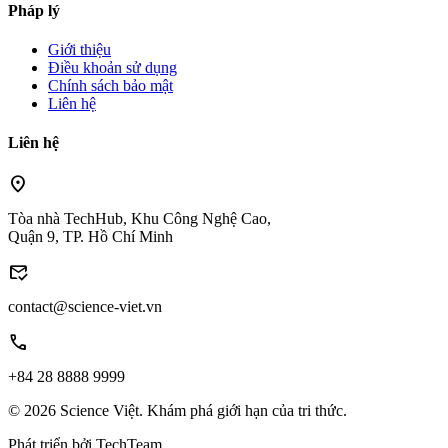
Pháp lý
Giới thiệu
Điều khoản sử dụng
Chính sách bảo mật
Liên hệ
Liên hệ
location_on
Tòa nhà TechHub, Khu Công Nghệ Cao,
Quận 9, TP. Hồ Chí Minh
mark_email_read
contact@science-viet.vn
call
+84 28 8888 9999
© 2026 Science Việt. Khám phá giới hạn của tri thức.
Phát triển bởi
TechTeam