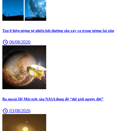
Top 6 hiện tượng tự nhiên bất thường sắp xảy ra trong tương lai gần
schedule
06/08/2026
Ra ngoài Hệ Mặt trời, tàu NASA đụng độ “thế giới ngược đời”
schedule
03/08/2026