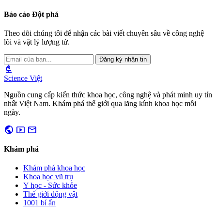
Báo cáo Đột phá
Theo dõi chúng tôi để nhận các bài viết chuyên sâu về công nghệ
lõi và vật lý lượng tử.
Đăng ký nhận tin
biotech
Science Việt
Nguồn cung cấp kiến thức khoa học, công nghệ và phát minh uy tín
nhất Việt Nam. Khám phá thế giới qua lăng kính khoa học mỗi
ngày.
public
smart_display
mail
Khám phá
Khám phá khoa học
Khoa học vũ trụ
Y học - Sức khỏe
Thế giới động vật
1001 bí ẩn