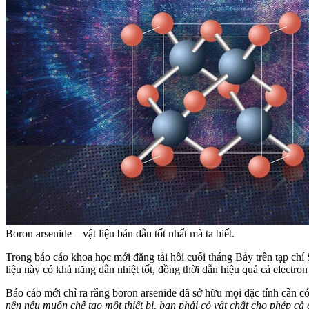
Boron arsenide – vật liệu bán dẫn tốt nhất mà ta biết.
Trong báo cáo khoa học mới đăng tải hồi cuối tháng Bảy trên tạp chí
liệu này có khả năng dẫn nhiệt tốt, đồng thời dẫn hiệu quả cả electron
Báo cáo mới chỉ ra rằng boron arsenide đã sở hữu mọi đặc tính cần có
nên nếu muốn chế tạo một thiết bị, bạn phải có vật chất cho phép cả el