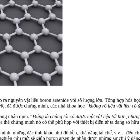
cho ra nguyên vật liệu boron arsenide với số lượng lớn. Tổng hợp hóa họ
u việt đã được chứng minh, các nhà khoa học
“không rõ liệu vật liệu c
ang nhận định. “
Đúng là chúng tôi có được một vật liệu tốt hơn, như
a thể chứng minh nó có thể phù hợp với thiết bị điện tử ta đang sở hữu
inh, những đặc tính khác như độ bền, khả năng tái chế, v.v… đều chưa
ghiên cứu mới sẽ giúp boron arsenide nhận được những sự chú ý đáng