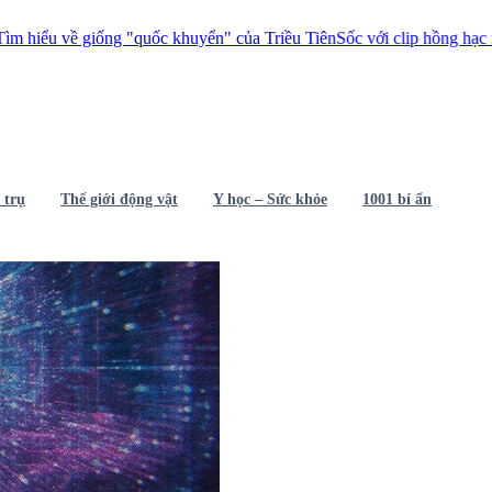
ng "quốc khuyển" của Triều Tiên
Sốc với clip hồng hạc mổ đầu nhau lấ
 trụ
Thế giới động vật
Y học – Sức khỏe
1001 bí ẩn