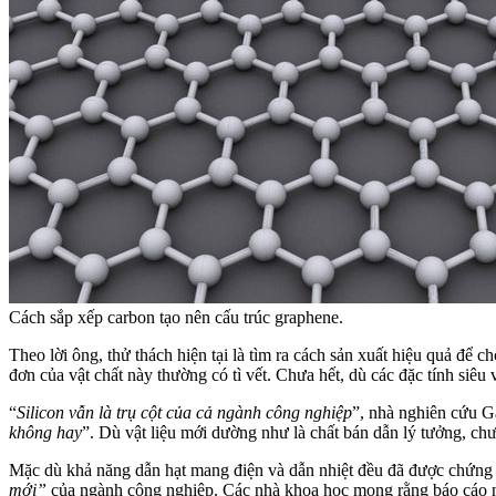
Cách sắp xếp carbon tạo nên cấu trúc graphene.
Theo lời ông, thử thách hiện tại là tìm ra cách sản xuất hiệu quả để 
đơn của vật chất này thường có tì vết. Chưa hết, dù các đặc tính siê
“
Silicon vẫn là trụ cột của cả ngành công nghiệp
”, nhà nghiên cứu G
không hay
”. Dù vật liệu mới dường như là chất bán dẫn lý tưởng, chư
Mặc dù khả năng dẫn hạt mang điện và dẫn nhiệt đều đã được chứng m
mới”
của ngành công nghiệp. Các nhà khoa học mong rằng báo cáo n