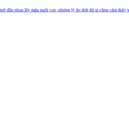
y máu nuôi con, nhưng lý do thật thì ai cũng cảm thấy xao xuyến
Top 6