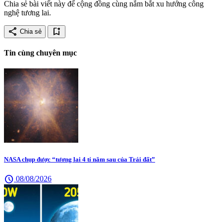
Chia sẻ bài viết này để cộng đồng cùng nắm bắt xu hướng công
nghệ tương lai.
share
bookmark_add
Chia sẻ
Tin cùng chuyên mục
NASA chụp được “tương lai 4 tỉ năm sau của Trái đất”
schedule
08/08/2026