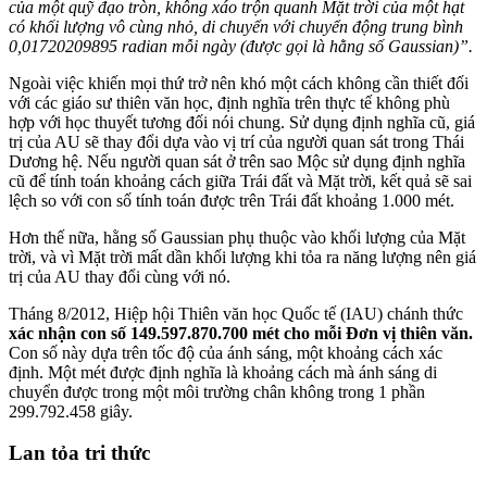
của một quỹ đạo tròn, không xáo trộn quanh Mặt trời của một hạt
có khối lượng vô cùng nhỏ, di chuyển với chuyển động trung bình
0,01720209895 radian mỗi ngày (được gọi là hằng số Gaussian)”.
Ngoài việc khiến mọi thứ trở nên khó một cách không cần thiết đối
với các giáo sư thiên văn học, định nghĩa trên thực tế không phù
hợp với học thuyết tương đối nói chung. Sử dụng định nghĩa cũ, giá
trị của AU sẽ thay đổi dựa vào vị trí của người quan sát trong Thái
Dương hệ. Nếu người quan sát ở trên sao Mộc sử dụng định nghĩa
cũ để tính toán khoảng cách giữa Trái đất và Mặt trời, kết quả sẽ sai
lệch so với con số tính toán được trên Trái đất khoảng 1.000 mét.
Hơn thế nữa, hằng số Gaussian phụ thuộc vào khối lượng của Mặt
trời, và vì Mặt trời mất dần khối lượng khi tỏa ra năng lượng nên giá
trị của AU thay đổi cùng với nó.
Tháng 8/2012, Hiệp hội Thiên văn học Quốc tế (IAU) chánh thức
xác nhận con số 149.597.870.700 mét cho mỗi Đơn vị thiên văn.
Con số này dựa trên tốc độ của ánh sáng, một khoảng cách xác
định. Một mét được định nghĩa là khoảng cách mà ánh sáng di
chuyển được trong một môi trường chân không trong 1 phần
299.792.458 giây.
Lan tỏa tri thức