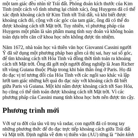
một tam giác đều nhìn từ Trái đất. Phỏng đoán kích thước của Kim
Tinh (một cách vô tình nhưng lại chính xác), ông Huygens đã có thể
xác định khoảng cách từ Kim Tinh tới Trái đất, và khi biết được
khoảng cách đó, cộng với các góc của tam giác, ông đã có thể đo
được khoảng cách tới Mặt trời. Tuy nhiên, vì phương pháp của
Huygens một phần là sản phẩm mang tính suy đoán và không hoàn
toàn dựa trên căn cứ khoa học nên không được tín nhiệm.
Năm 1672, nhà toán học và thiên văn học Giovanni Cassini người
Ý đã sử dụng một phương pháp bao gồm cả thị sai, hay sai số góc,
để tìm khoảng cách tới Hỏa Tinh và đồng thời tính toán ra khoảng
cách tới Mặt trời. Ông đã gởi một người đồng nghiệp là Jean Richer
tới vùng Guiana thuộc Pháp trong khi bản thân ông ở Paris. Họ đã
đo đạc vị trí tương đối của Hỏa Tinh với các ngôi sao khác và lập
lưới tam giác những kết quả đo đạc này với khoảng cách đã biết
giữa Paris và Guiana. Một khi nắm được khoảng cách tới Sao Hỏa,
họ cũng có thể tính toán được khoảng cách tới Mặt trời. Vì các
phương pháp của Cassini mang tính khoa học hơn nên được tin cậy.
Phương trình mới
Với sự ra đời của tàu vũ trụ và radar, con người đã có trong tay
những phương thức để đo đạc trực tiếp khoảng cách giữa Trái đất
và Mặt trời. Định nghĩa về đơn vị thiên văn (AU) từng là
“bán kính