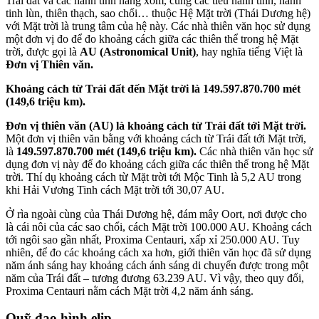
Trái đất và các hành tinh hàng xóm, cùng các tiểu hành tinh, hành
tinh lùn, thiên thạch, sao chổi… thuộc Hệ Mặt trời (Thái Dương hệ)
với Mặt trời là trung tâm của hệ này. Các nhà thiên văn học sử dụng
một đơn vị đo để đo khoảng cách giữa các thiên thể trong hệ Mặt
trời, được gọi là
AU (Astronomical Unit)
, hay nghĩa tiếng Việt là
Đơn vị Thiên văn.
Khoảng cách từ Trái đất đến Mặt trời là 149.597.870.700 mét
(149,6 triệu km).
Đơn vị thiên văn (AU) là khoảng cách từ Trái đất tới Mặt trời.
Một đơn vị thiên văn bằng với khoảng cách từ Trái đất tới Mặt trời,
là
149.597.870.700 mét (149,6 triệu km).
Các nhà thiên văn học sử
dụng đơn vị này để đo khoảng cách giữa các thiên thể trong hệ Mặt
trời. Thí dụ khoảng cách từ Mặt trời tới Mộc Tinh là 5,2 AU trong
khi Hải Vương Tinh cách Mặt trời tới 30,07 AU.
Ở rìa ngoài cùng của Thái Dương hệ, đám mây Oort, nơi được cho
là cái nôi của các sao chổi, cách Mặt trời 100.000 AU. Khoảng cách
tới ngôi sao gần nhất, Proxima Centauri, xấp xỉ 250.000 AU. Tuy
nhiên, để đo các khoảng cách xa hơn, giới thiên văn học đã sử dụng
năm ánh sáng hay khoảng cách ánh sáng di chuyển được trong một
năm của Trái đất – tương đương 63.239 AU. Vì vậy, theo quy đổi,
Proxima Centauri nằm cách Mặt trời 4,2 năm ánh sáng.
Quỹ đạo hình elip