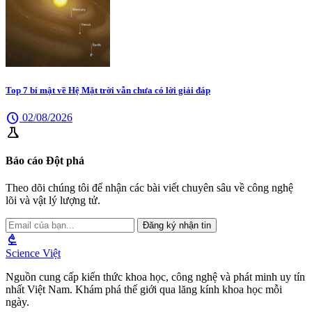
Top 7 bí mật về Hệ Mặt trời vẫn chưa có lời giải đáp
schedule
02/08/2026
science
Báo cáo Đột phá
Theo dõi chúng tôi để nhận các bài viết chuyên sâu về công nghệ
lõi và vật lý lượng tử.
Đăng ký nhận tin
biotech
Science Việt
Nguồn cung cấp kiến thức khoa học, công nghệ và phát minh uy tín
nhất Việt Nam. Khám phá thế giới qua lăng kính khoa học mỗi
ngày.