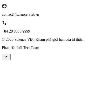
mark_email_read
contact@science-viet.vn
call
+84 28 8888 9999
© 2026 Science Việt. Khám phá giới hạn của tri thức.
Phát triển bởi
TechTeam
keyboard_arrow_up