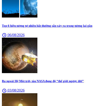
Top 6 hiện tượng tự nhiên bất thường sắp xảy ra trong tương lai gần
schedule
06/08/2026
Ra ngoài Hệ Mặt trời, tàu NASA đụng độ “thế giới ngược đời”
schedule
03/08/2026