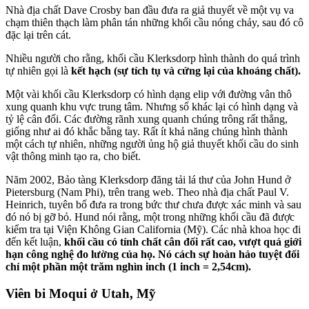
Nhà địa chất Dave Crosby ban đầu đưa ra giả thuyết về một vụ va
chạm thiên thạch làm phân tán những khối cầu nóng chảy, sau đó cô
đặc lại trên cát.
Nhiều người cho rằng, khối cầu Klerksdorp hình thành do quá trình
tự nhiên gọi là
kết hạch (sự tích tụ và cứng lại của khoáng chất).
Một vài khối cầu Klerksdorp có hình dạng elip với đường vân thô
xung quanh khu vực trung tâm. Nhưng số khác lại có hình dạng và
tỷ lệ cân đối. Các đường rãnh xung quanh chúng trông rất thẳng,
giống như ai đó khắc bằng tay. Rất ít khả năng chúng hình thành
một cách tự nhiên, những người ủng hộ giả thuyết khối cầu do sinh
vật thông minh tạo ra, cho biết.
Năm 2002, Bảo tàng Klerksdorp đăng tải lá thư của John Hund ở
Pietersburg (Nam Phi), trên trang web. Theo nhà địa chất Paul V.
Heinrich, tuyên bố đưa ra trong bức thư chưa được xác minh và sau
đó nó bị gỡ bỏ. Hund nói rằng, một trong những khối cầu đã được
kiểm tra tại Viện Không Gian California (Mỹ). Các nhà khoa học đi
đến kết luận,
khối cầu có tính chất cân đối rất cao, vượt quá giới
hạn công nghệ đo lường của họ. Nó cách sự hoàn hảo tuyệt đối
chỉ một phần một trăm nghìn inch (1 inch = 2,54cm).
Viên bi Moqui ở Utah, Mỹ