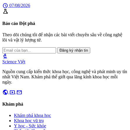
schedule
07/08/2026
science
Báo cáo Đột phá
Theo dõi chúng tôi để nhận các bài viết chuyên sâu về công nghệ
lõi và vật lý lượng tử.
Đăng ký nhận tin
biotech
Science Việt
Nguồn cung cấp kiến thức khoa học, công nghệ và phát minh uy tín
nhất Việt Nam. Khám phá thế giới qua lăng kính khoa học mỗi
ngày.
public
smart_display
mail
Khám phá
Khám phá khoa học
Khoa học vũ trụ
Y học - Sức khỏe