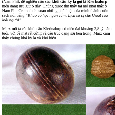
(Nam Phi), để nghiên cứu các
khối cầu kỳ lạ gọi là Klerksdorp
hiện đang lưu giữ ở đây. Chúng được tìm thấy tại mỏ khai thác ở
Nam Phi. Cremo biên soạn những phát hiện của mình thành cuốn
sách nổi tiếng
“Khảo cổ học ngăn cấm: Lịch sử bị che khuất của
loài người”.
Marx mô tả các khối cầu Klerksdorp có niên đại khoảng 2,8 tỷ năm
tuổi, với bề mặt rất cứng và cấu trúc dạng sợi bên trong. Marx cảm
thấy chúng khá kỳ lạ và khó hiểu.