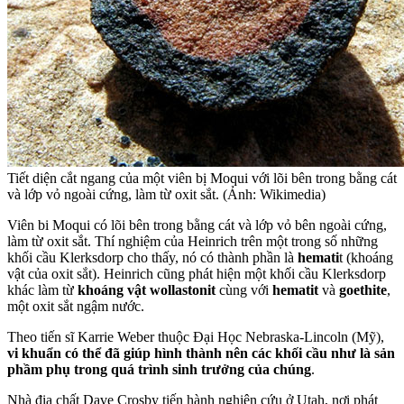
Tiết diện cắt ngang của một viên bị Moqui với lõi bên trong bằng cát
và lớp vỏ ngoài cứng, làm từ oxit sắt. (Ảnh: Wikimedia)
Viên bi Moqui có lõi bên trong bằng cát và lớp vỏ bên ngoài cứng,
làm từ oxit sắt. Thí nghiệm của Heinrich trên một trong số những
khối cầu Klerksdorp cho thấy, nó có thành phần là
hemati
t (khoáng
vật của oxit sắt). Heinrich cũng phát hiện một khối cầu Klerksdorp
khác làm từ
khoáng vật wollastonit
cùng với
hematit
và
goethite
,
một oxit sắt ngậm nước.
Theo tiến sĩ Karrie Weber thuộc Đại Học Nebraska-Lincoln (Mỹ),
vi khuẩn có thể đã giúp hình thành nên các khối cầu như là sản
phầm phụ trong quá trình sinh trưởng của chúng
.
Nhà địa chất Dave Crosby tiến hành nghiên cứu ở Utah, nơi phát