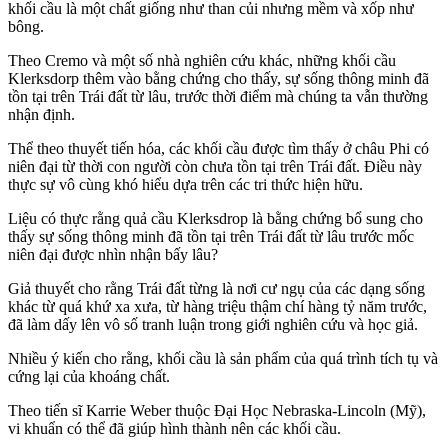
khối cầu là một chất giống như than củi nhưng mềm và xốp như
bông.
Theo Cremo và một số nhà nghiên cứu khác, những khối cầu
Klerksdorp thêm vào bằng chứng cho thấy, sự sống thông minh đã
tồn tại trên Trái đất từ lâu, trước thời điểm mà chúng ta vẫn thường
nhận định.
Thể theo thuyết tiến hóa, các khối cầu được tìm thấy ở châu Phi có
niên đại từ thời con người còn chưa tồn tại trên Trái đất. Điều này
thực sự vô cùng khó hiểu dựa trên các tri thức hiện hữu.
Liệu có thực rằng quả cầu Klerksdrop là bằng chứng bổ sung cho
thấy sự sống thông minh đã tồn tại trên Trái đất từ lâu trước mốc
niên đại được nhìn nhận bấy lâu?
Giả thuyết cho rằng Trái đất từng là nơi cư ngụ của các dạng sống
khác từ quá khứ xa xưa, từ hàng triệu thậm chí hàng tỷ năm trước,
đã làm dấy lên vô số tranh luận trong giới nghiên cứu và học giả.
Nhiều ý kiến cho rằng, khối cầu là sản phẩm của quá trình tích tụ và
cứng lại của khoáng chất.
Theo tiến sĩ Karrie Weber thuộc Đại Học Nebraska-Lincoln (Mỹ),
vi khuẩn có thể đã giúp hình thành nên các khối cầu.