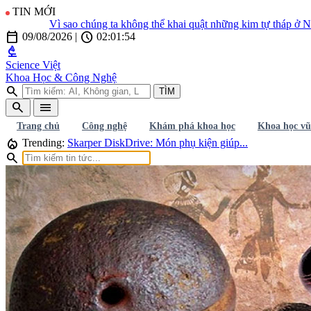
TIN MỚI
Vì sao chúng ta không thể khai quật những kim tự tháp ở Nam 
calendar_today
schedule
09/08/2026
|
02:01:55
biotech
Science Việt
Khoa Học & Công Nghệ
search
TÌM
search
menu
Trang chủ
Công nghệ
Khám phá khoa học
Khoa học vũ
local_fire_department
Trending:
Skarper DiskDrive: Món phụ kiện giúp...
search