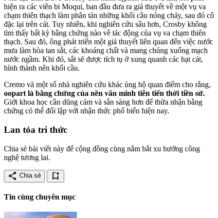
hiện ra các viên bi Moqui, ban đầu đưa ra giả thuyết về một vụ va
chạm thiên thạch làm phân tán những khối cầu nóng chảy, sau đó cô
đặc lại trên cát. Tuy nhiên, khi nghiên cứu sâu hơn, Crosby không
tìm thấy bất kỳ bằng chứng nào về tác động của vụ va chạm thiên
thạch. Sau đó, ông phát triển một giả thuyết liên quan đến việc nước
mưa làm hòa tan sắt, các khoáng chất và mang chúng xuống mạch
nước ngầm. Khi đó, sắt sẽ được tích tụ ở xung quanh các hạt cát,
hình thành nên khối cầu.
Cremo và một số nhà nghiên cứu khác ủng hộ quan điểm cho rằng,
oopart là bằng chứng của nền văn minh tiên tiến thời tiền sử.
Giới khoa học cần dũng cảm và sẵn sàng hơn để thừa nhận bằng
chứng có thể đối lập với nhận thức phổ biến hiện nay.
Lan tỏa tri thức
Chia sẻ bài viết này để cộng đồng cùng nắm bắt xu hướng công
nghệ tương lai.
share
bookmark_add
Chia sẻ
Tin cùng chuyên mục