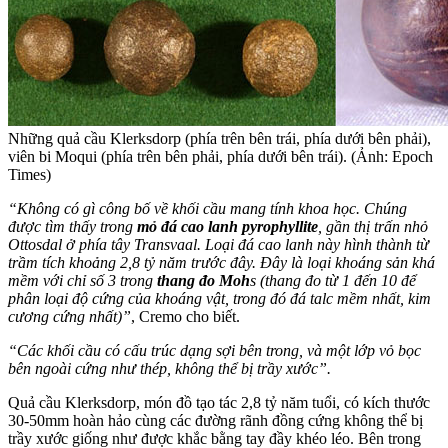
Những quả cầu Klerksdorp (phía trên bên trái, phía dưới bên phải),
viên bi Moqui (phía trên bên phải, phía dưới bên trái). (Ảnh: Epoch
Times)
“Không có gì công bố về khối cầu mang tính khoa học. Chúng
được tìm thấy trong
mỏ đá cao lanh pyrophyllite
, gần thị trấn nhỏ
Ottosdal ở phía tây Transvaal. Loại đá cao lanh này hình thành từ
trầm tích khoảng 2,8 tỷ năm trước đây. Đây là loại khoáng sản khá
mềm với chỉ số 3 trong
thang đo Moh
s (thang đo từ 1 đến 10 để
phân loại độ cứng của khoáng vật, trong đó đá talc mềm nhất, kim
cương cứng nhất)”
, Cremo cho biết.
“Các khối cầu có cấu trúc dạng sợi bên trong, và một lớp vỏ bọc
bên ngoài cứng như thép, không thể bị trầy xước”.
Quả cầu Klerksdorp, món đồ tạo tác 2,8 tỷ năm tuổi, có kích thước
30-50mm hoàn hảo cùng các đường rãnh đồng cứng không thể bị
trầy xước giống như được khắc bằng tay đầy khéo léo. Bên trong