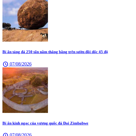
Bí ẩn tảng đá 250 tấn nằm thăng bằng trên sườn đồi dốc 45 độ
schedule
07/08/2026
Bí ẩn kinh ngạc của vương quốc đá Đại Zimbabwe
schedule
07/08/2026