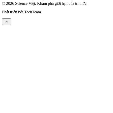
© 2026 Science Việt. Khám phá giới hạn của tri thức.
Phát triển bởi
TechTeam
keyboard_arrow_up