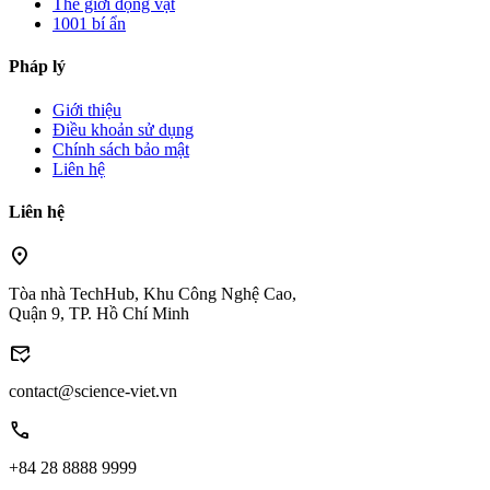
Thế giới động vật
1001 bí ẩn
Pháp lý
Giới thiệu
Điều khoản sử dụng
Chính sách bảo mật
Liên hệ
Liên hệ
location_on
Tòa nhà TechHub, Khu Công Nghệ Cao,
Quận 9, TP. Hồ Chí Minh
mark_email_read
contact@science-viet.vn
call
+84 28 8888 9999