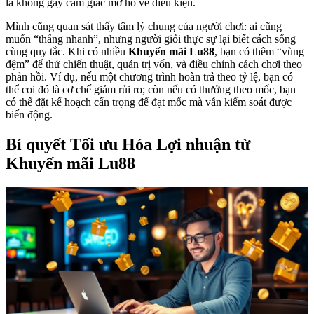
là không gây cảm giác mơ hồ về điều kiện.
Mình cũng quan sát thấy tâm lý chung của người chơi: ai cũng
muốn “thắng nhanh”, nhưng người giỏi thực sự lại biết cách sống
cùng quy tắc. Khi có nhiều
Khuyến mãi Lu88
, bạn có thêm “vùng
đệm” để thử chiến thuật, quản trị vốn, và điều chỉnh cách chơi theo
phản hồi. Ví dụ, nếu một chương trình hoàn trả theo tỷ lệ, bạn có
thể coi đó là cơ chế giảm rủi ro; còn nếu có thưởng theo mốc, bạn
có thể đặt kế hoạch cẩn trọng để đạt mốc mà vẫn kiểm soát được
biến động.
Bí quyết Tối ưu Hóa Lợi nhuận từ
Khuyến mãi Lu88