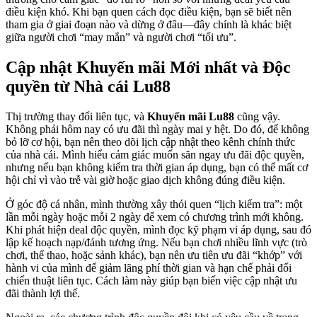
điều kiện khó. Khi bạn quen cách đọc điều kiện, bạn sẽ biết nên
tham gia ở giai đoạn nào và dừng ở đâu—đây chính là khác biệt
giữa người chơi “may mắn” và người chơi “tối ưu”.
Cập nhật Khuyến mãi Mới nhất và Độc
quyền từ Nhà cái Lu88
Thị trường thay đổi liên tục, và
Khuyến mãi Lu88
cũng vậy.
Không phải hôm nay có ưu đãi thì ngày mai y hệt. Do đó, để không
bỏ lỡ cơ hội, bạn nên theo dõi lịch cập nhật theo kênh chính thức
của nhà cái. Mình hiểu cảm giác muốn săn ngay ưu đãi độc quyền,
nhưng nếu bạn không kiểm tra thời gian áp dụng, bạn có thể mất cơ
hội chỉ vì vào trễ vài giờ hoặc giao dịch không đúng điều kiện.
Ở góc độ cá nhân, mình thường xây thói quen “lịch kiểm tra”: một
lần mỗi ngày hoặc mỗi 2 ngày để xem có chương trình mới không.
Khi phát hiện deal độc quyền, mình đọc kỹ phạm vi áp dụng, sau đó
lập kế hoạch nạp/đánh tương ứng. Nếu bạn chơi nhiều lĩnh vực (trò
chơi, thể thao, hoặc sảnh khác), bạn nên ưu tiên ưu đãi “khớp” với
hành vi của mình để giảm lãng phí thời gian và hạn chế phải đổi
chiến thuật liên tục. Cách làm này giúp bạn biến việc cập nhật ưu
đãi thành lợi thế.