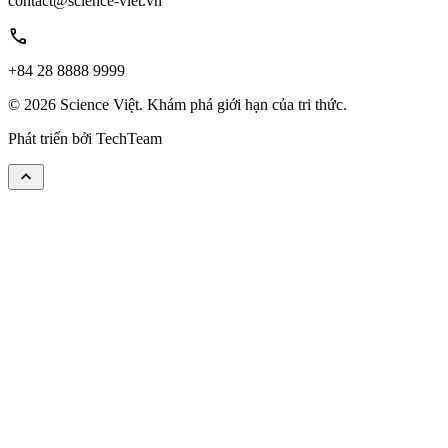
contact@science-viet.vn
call
+84 28 8888 9999
© 2026 Science Việt. Khám phá giới hạn của tri thức.
Phát triển bởi
TechTeam
keyboard_arrow_up