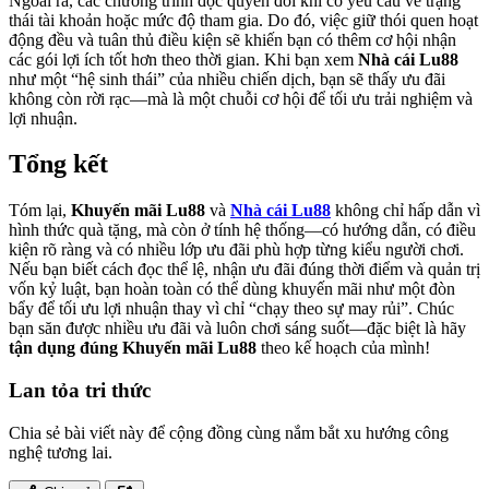
Ngoài ra, các chương trình độc quyền đôi khi có yêu cầu về trạng
thái tài khoản hoặc mức độ tham gia. Do đó, việc giữ thói quen hoạt
động đều và tuân thủ điều kiện sẽ khiến bạn có thêm cơ hội nhận
các gói lợi ích tốt hơn theo thời gian. Khi bạn xem
Nhà cái Lu88
như một “hệ sinh thái” của nhiều chiến dịch, bạn sẽ thấy ưu đãi
không còn rời rạc—mà là một chuỗi cơ hội để tối ưu trải nghiệm và
lợi nhuận.
Tổng kết
Tóm lại,
Khuyến mãi Lu88
và
Nhà cái Lu88
không chỉ hấp dẫn vì
hình thức quà tặng, mà còn ở tính hệ thống—có hướng dẫn, có điều
kiện rõ ràng và có nhiều lớp ưu đãi phù hợp từng kiểu người chơi.
Nếu bạn biết cách đọc thể lệ, nhận ưu đãi đúng thời điểm và quản trị
vốn kỷ luật, bạn hoàn toàn có thể dùng khuyến mãi như một đòn
bẩy để tối ưu lợi nhuận thay vì chỉ “chạy theo sự may rủi”. Chúc
bạn săn được nhiều ưu đãi và luôn chơi sáng suốt—đặc biệt là hãy
tận dụng đúng Khuyến mãi Lu88
theo kế hoạch của mình!
Lan tỏa tri thức
Chia sẻ bài viết này để cộng đồng cùng nắm bắt xu hướng công
nghệ tương lai.