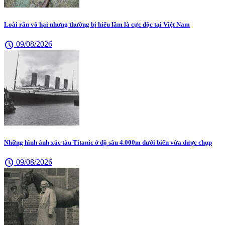
Loài rắn vô hại nhưng thường bị hiểu lầm là cực độc tại Việt Nam
schedule
09/08/2026
Những hình ảnh xác tàu Titanic ở độ sâu 4.000m dưới biển vừa được chụp
schedule
09/08/2026