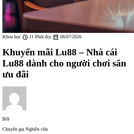
schedule
calendar_month
Khoa học
11 Phút đọc
06/07/2026
Khuyến mãi Lu88 – Nhà cái
Lu88 dành cho người chơi săn
ưu đãi
Bởi
Chuyên gia Nghiên cứu