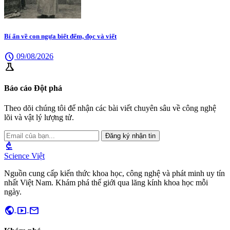
Bí ẩn về con ngựa biết đếm, đọc và viết
schedule
09/08/2026
science
Báo cáo Đột phá
Theo dõi chúng tôi để nhận các bài viết chuyên sâu về công nghệ
lõi và vật lý lượng tử.
Đăng ký nhận tin
biotech
Science Việt
Nguồn cung cấp kiến thức khoa học, công nghệ và phát minh uy tín
nhất Việt Nam. Khám phá thế giới qua lăng kính khoa học mỗi
ngày.
public
smart_display
mail