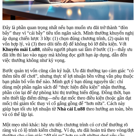
Đây là phần quan trọng nhất nếu bạn muốn ưu đãi trở thành “đòn
bẩy” thay vì “cái bẫy” tiêu tốn ngân sách. Mình thường khuyến nghị
áp dụng chiến lược 3 lớp: (1) chọn đúng chương trình, (2) quản trị
vốn hợp lý, và (3) theo dõi tiến độ để không bỏ lỡ điều kiện. Với
Khuyến mãi Lu88
, nhiều người phạm sai lầm ở bước (1)—thấy ưu
đãi lớn thì lao vào ngay mà không đọc giới hạn áp dụng, dẫn đến
việc thưởng không như kỳ vọng.
Bước quản trị vốn cũng cần kỷ luật. Ưu đãi thường tạo cảm giác “có
thêm tiền để chơi”, nhưng thực tế lợi nhuận bền vững vẫn phụ thuộc
bạn phân bổ vốn thế nào. Mình gợi ý bạn dùng nguyên tắc: chỉ
dùng một phần ngân sách để “thực hiện điều kiện” nhận thưởng,
phần còn lại để dự phòng khi thị trường biến động. Đồng thời, bạn
nên thiết lập điểm dừng—nếu đạt mốc theo điều kiện (hoặc gần đạt
mốc) thì giảm tốc thay vì cố gắng gồng để “hơn nữa”. Cách này
giúp bạn tối ưu lợi nhuận từ
Nhà cái Lu88
theo hướng an toàn, bền
và có thể lặp lại.
Một mẹo nhỏ khác: hãy ưu tiên chương trình có cơ chế thưởng rõ
ràng và có lộ trình kiểm chứng. Ví dụ, ưu đãi hoàn trả theo vòng/đợt
thường cho cảm giác “đỡ rủi ro” hơn so với những deal yêu cầu