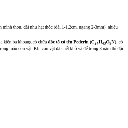
ân mình thon, dài như hạt thóc (dài 1-1,2cm, ngang 2-3mm), nhiều
ủa kiến ba khoang có chứa
độc tố có tên Pederin (C
H
O
N)
, có
24
43
9
rong máu con vật. Khi con vật đã chết khô và để trong 8 năm thì độc