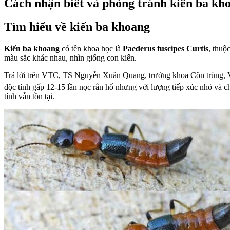
Cách nhận biết và phòng tránh kiến ba kh
Tìm hiểu về kiến ba khoang
Kiến ba khoang
có tên khoa học là
Paederus fuscipes Curtis
, thuộ
màu sắc khác nhau, nhìn giống con kiến.
Trả lời trên VTC, TS Nguyễn Xuân Quang, trưởng khoa Côn trùng, Vi
độc tính gấp 12-15 lần nọc rắn hổ nhưng với lượng tiếp xúc nhỏ và c
tính vẫn tồn tại.