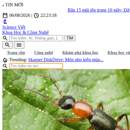
TIN MỚI
Bắn 15 mũi tên trong 10 giây: Đây là vũ khí đán
calendar_today
schedule
06/08/2026
|
22:23:19
biotech
Science Việt
Khoa Học & Công Nghệ
search
TÌM
search
menu
Trang chủ
Công nghệ
Khám phá khoa học
Khoa học vũ
local_fire_department
Trending:
Skarper DiskDrive: Món phụ kiện giúp...
search