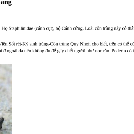
oang
c Họ Staphilinidae (cánh cụt), bộ Cánh cứng. Loài côn trùng này có th
ện Sốt rét-Ký sinh trùng-Côn trùng Quy Nhơn cho biết, trên cơ thể c
hỉ ở ngoài da nên không đủ để gây chết người như nọc rắn. Pederin có t