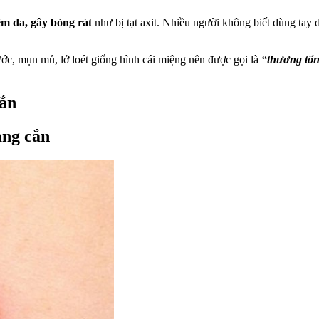
êm da, gây bỏng rát
như bị tạt axit. Nhiều người không biết dùng tay 
c, mụn mủ, lở loét giống hình cái miệng nên được gọi là
“thương tổ
cắn
ang cắn