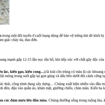
n
trong một đôi tuyến ở cuối bụng dùng để bảo vệ trứng khi đẻ khỏi bị 
cảm giác cháy da, đau đớn.
oang mạnh gấp 12-15 lần nọc rắn hổ, khi tiếp xúc với chất gây độc của 
ến lác, kiến gạo, kiến cong…)
là loài côn trùng có màu là các khoang 
dài mỏng trong suốt gấp lại gọn gàng và dấu bên dưới đôi cánh cứng n
 rác thải, công trình đang xây dựng… Chúng xuất hiện nhiều vào đầu
h đèn, đậu vào quần áo, khăn mặt, giường chiếu, chăn màn. Kiến ba kh
 sau các đám mưa lớn đầu mùa
. Chúng thường sống trong ruộng lúa, ă