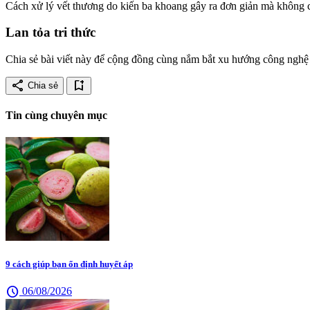
Cách xử lý vết thương do kiến ba khoang gây ra đơn giản mà không 
Lan tỏa tri thức
Chia sẻ bài viết này để cộng đồng cùng nắm bắt xu hướng công nghệ 
share
bookmark_add
Chia sẻ
Tin cùng chuyên mục
9 cách giúp bạn ổn định huyết áp
schedule
06/08/2026