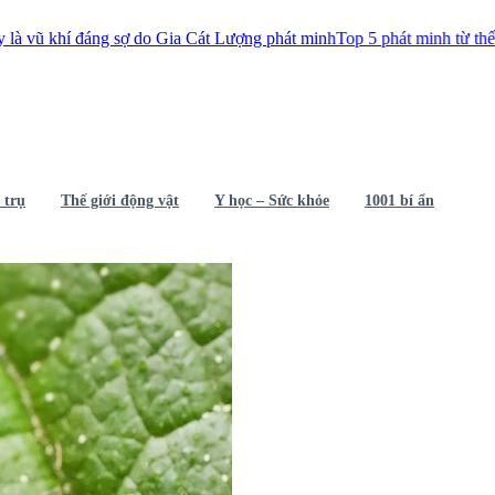
g sợ do Gia Cát Lượng phát minh
Top 5 phát minh từ thế kỷ 18 làm thay
 trụ
Thế giới động vật
Y học – Sức khỏe
1001 bí ẩn