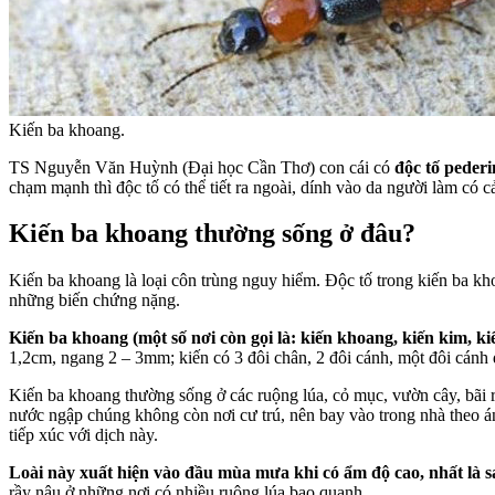
Kiến ba khoang.
TS Nguyễn Văn Huỳnh (Đại học Cần Thơ) con cái có
độc tố pederi
chạm mạnh thì độc tố có thể tiết ra ngoài, dính vào da người làm có 
Kiến ba khoang thường sống ở đâu?
Kiến ba khoang là loại côn trùng nguy hiểm. Độc tố trong kiến ba kh
những biến chứng nặng.
Kiến ba khoang (một số nơi còn gọi là: kiến khoang, kiến kim, ki
1,2cm, ngang 2 – 3mm; kiến có 3 đôi chân, 2 đôi cánh, một đôi cánh 
Kiến ba khoang thường sống ở các ruộng lúa, cỏ mục, vườn cây, bãi
nước ngập chúng không còn nơi cư trú, nên bay vào trong nhà theo án
tiếp xúc với dịch này.
Loài này xuất hiện vào đầu mùa mưa khi có ẩm độ cao, nhất là
rầy nâu ở những nơi có nhiều ruộng lúa bao quanh.