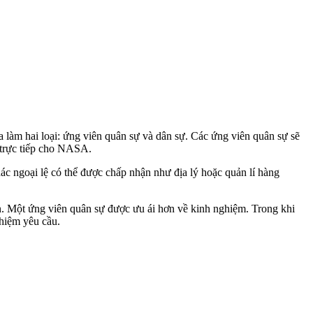
a làm hai loại: ứng viên quân sự và dân sự. Các ứng viên quân sự sẽ
ơ trực tiếp cho NASA.
ác ngoại lệ có thể được chấp nhận như địa lý hoặc quản lí hàng
n. Một ứng viên quân sự được ưu ái hơn về kinh nghiệm. Trong khi
ghiệm yêu cầu.