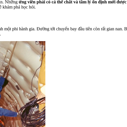
vấn. Những
ứng viên phải có cả thể chất và tâm lý ổn định mới được
ê khám phá học hỏi.
h một phi hành gia. Đường tới chuyến bay đầu tiên còn rất gian nan. Bạ
.