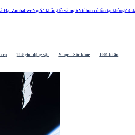
e
Người khổng lồ và người tí hon có tồn tại không? 4 dấu tích chưa có lờ
 trụ
Thế giới động vật
Y học – Sức khỏe
1001 bí ẩn