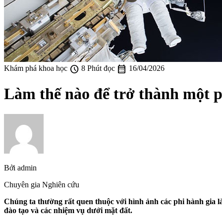
schedule
calendar_month
Khám phá khoa học
8 Phút đọc
16/04/2026
Làm thế nào để trở thành một p
Bởi
admin
Chuyên gia Nghiên cứu
Chúng ta thường rất quen thuộc với hình ảnh các phi hành gia làm
đào tạo và các nhiệm vụ dưới mặt đất.