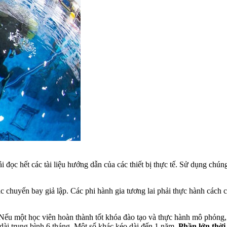
đọc hết các tài liệu hướng dẫn của các thiết bị thực tế. Sử dụng chún
c chuyến bay giả lập. Các phi hành gia tương lai phải thực hành cách 
 Nếu một học viên hoàn thành tốt khóa đào tạo và thực hành mô phỏng
dài trung bình 6 tháng. Một số khác kéo dài đến 1 năm.
Phần lớn thời 