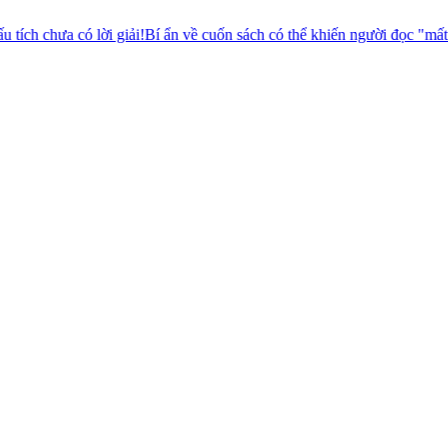
i giải!
Bí ẩn về cuốn sách có thể khiến người đọc "mất mạng"
Sọc trên