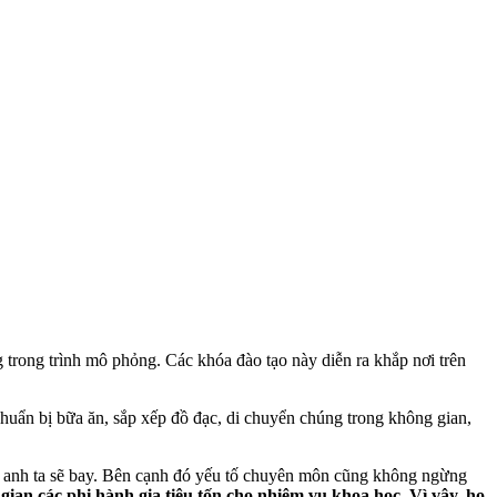
g trong trình mô phỏng. Các khóa đào tạo này diễn ra khắp nơi trên
chuẩn bị bữa ăn, sắp xếp đồ đạc, di chuyển chúng trong không gian,
, anh ta sẽ bay. Bên cạnh đó yếu tố chuyên môn cũng không ngừng
gian các phi hành gia tiêu tốn cho nhiệm vụ khoa học. Vì vậy, họ