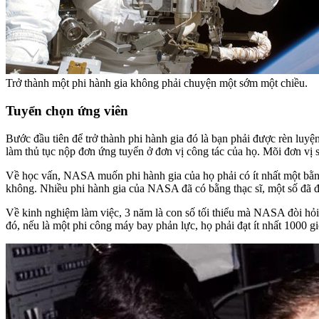
Trở thành một phi hành gia không phải chuyện một sớm một chiều.
Tuyển chọn ứng viên
Bước đầu tiên để trở thành phi hành gia đó là bạn phải được rèn luyệ
làm thủ tục nộp đơn ứng tuyển ở đơn vị công tác của họ. Mõi đơn vị 
Về học vấn, NASA muốn phi hành gia của họ phải có ít nhất một bằng 
không. Nhiều phi hành gia của NASA đã có bằng thạc sĩ, một số đã đa
Về kinh nghiệm làm việc, 3 năm là con số tối thiểu mà NASA đòi hỏi
đó, nếu là một phi công máy bay phản lực, họ phải đạt ít nhất 1000 g