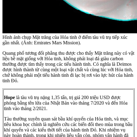
Hình ảnh chụp Mặt trăng của Hỏa tinh ở điểm tàu vũ trụ tiếp xúc
gần nhất. (Ảnh: Emirates Mars Mission).
Quang phổ tương đối phẳng thu được cho thấy Mặt trăng này có vật
liệu bề mặt giống với Hỏa tinh, không phải loại đá giàu carbon
thường được tìm thấy trong các tiểu hành tinh. Có nghĩa là Deimos
được hình thành từ cùng một loại vật chất và cùng lúc với Hỏa tinh,
chứ không phải một tiểu hành tinh đi lạc bị rơi vào lực hút của hành
tinh Đỏ.
Hope
là tàu vũ trụ nặng 1,35 tấn, trị giá 200 triệu USD được
phóng bằng tên lửa của Nhật Bản vào tháng 7/2020 và đến Hỏa
tinh vào tháng 2/2021.
Tàu thường xuyên quan sát bầu khí quyển của Hỏa tinh, và mục
tiêu khoa học chính là nghiên cứu các biến đổi theo mùa trong bầu
khí quyển và các kiểu thời tiết của hành tinh Đỏ. Khi nhiệm vụ
này hoàn thành, trong khi nhiên liệu vẫn còn, nhóm vận hành đã