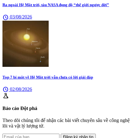
Ra ngoài Hệ Mặt trời, tàu NASA đụng độ “thế giới ngược đời”
schedule
03/08/2026
Top 7 bí mật về Hệ Mặt trời vẫn chưa có lời giải đáp
schedule
02/08/2026
science
Báo cáo Đột phá
Theo dõi chúng tôi để nhận các bài viết chuyên sâu về công nghệ
lõi và vật lý lượng tử.
Đăng ký nhận tin