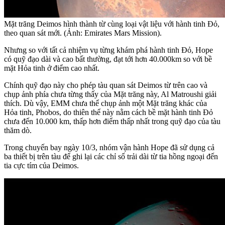
Mặt trăng Deimos hình thành từ cùng loại vật liệu với hành tinh Đỏ,
theo quan sát mới. (Ảnh: Emirates Mars Mission).
Nhưng so với tất cả nhiệm vụ từng khám phá hành tinh Đỏ, Hope
có quỹ đạo dài và cao bất thường, đạt tới hơn 40.000km so với bề
mặt Hỏa tinh ở điểm cao nhất.
Chính quỹ đạo này cho phép tàu quan sát Deimos từ trên cao và
chụp ảnh phía chưa từng thấy của Mặt trăng này, Al Matroushi giải
thích. Dù vậy, EMM chưa thể chụp ảnh một Mặt trăng khác của
Hỏa tinh, Phobos, do thiên thể này nằm cách bề mặt hành tinh Đỏ
chưa đến 10.000 km, thấp hơn điểm thấp nhất trong quỹ đạo của tàu
thăm dò.
Trong chuyến bay ngày 10/3, nhóm vận hành Hope đã sử dụng cả
ba thiết bị trên tàu để ghi lại các chỉ số trải dài từ tia hồng ngoại đến
tia cực tím của Deimos.