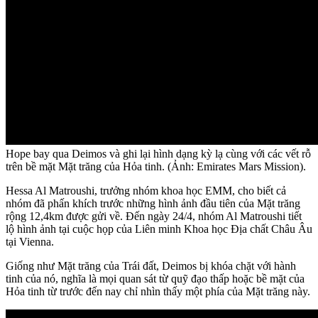
Hope bay qua Deimos và ghi lại hình dạng kỳ lạ cùng với các vết rỗ
trên bề mặt Mặt trăng của Hỏa tinh. (Ảnh: Emirates Mars Mission).
Hessa Al Matroushi, trưởng nhóm khoa học EMM, cho biết cả
nhóm đã phấn khích trước những hình ảnh đầu tiên của Mặt trăng
rộng 12,4km được gửi về. Đến ngày 24/4, nhóm Al Matroushi tiết
lộ hình ảnh tại cuộc họp của Liên minh Khoa học Địa chất Châu Âu
tại Vienna.
Giống như Mặt trăng của Trái đất, Deimos bị khóa chặt với hành
tinh của nó, nghĩa là mọi quan sát từ quỹ đạo thấp hoặc bề mặt của
Hỏa tinh từ trước đến nay chỉ nhìn thấy một phía của Mặt trăng này.