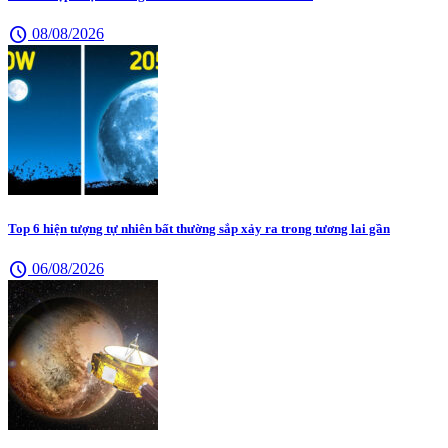
schedule
08/08/2026
Top 6 hiện tượng tự nhiên bất thường sắp xảy ra trong tương lai gần
schedule
06/08/2026