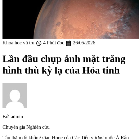
schedule
calendar_month
Khoa học vũ trụ
4 Phút đọc
26/05/2026
Lần đầu chụp ảnh mặt trăng
hình thù kỳ lạ của Hỏa tinh
Bởi
admin
Chuyên gia Nghiên cứu
Tàu thăm dò không gian Hope của Các Tiểu vương quốc Ả Rập