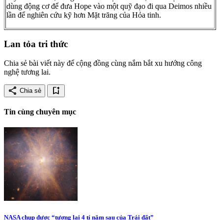
dùng động cơ để đưa Hope vào một quỹ đạo đi qua Deimos nhiều
lần để nghiên cứu kỹ hơn Mặt trăng của Hỏa tinh.
Lan tỏa tri thức
Chia sẻ bài viết này để cộng đồng cùng nắm bắt xu hướng công
nghệ tương lai.
share
bookmark_add
Chia sẻ
Tin cùng chuyên mục
NASA chụp được “tương lai 4 tỉ năm sau của Trái đất”