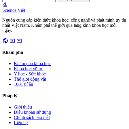
biotech
Science Việt
Nguồn cung cấp kiến thức khoa học, công nghệ và phát minh uy tín
nhất Việt Nam. Khám phá thế giới qua lăng kính khoa học mỗi
ngày.
public
smart_display
mail
Khám phá
Khám phá khoa học
Khoa học vũ trụ
Y học - Sức khỏe
Thế giới động vật
1001 bí ẩn
Pháp lý
Giới thiệu
Điều khoản sử dụng
Chính sách bảo mật
Liên hệ