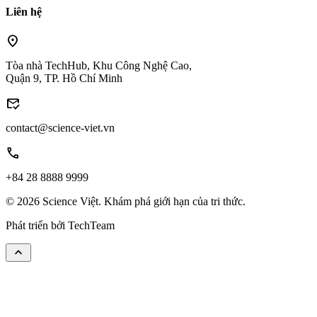
Liên hệ
location_on
Tòa nhà TechHub, Khu Công Nghệ Cao,
Quận 9, TP. Hồ Chí Minh
mark_email_read
contact@science-viet.vn
call
+84 28 8888 9999
© 2026 Science Việt. Khám phá giới hạn của tri thức.
Phát triển bởi
TechTeam
keyboard_arrow_up