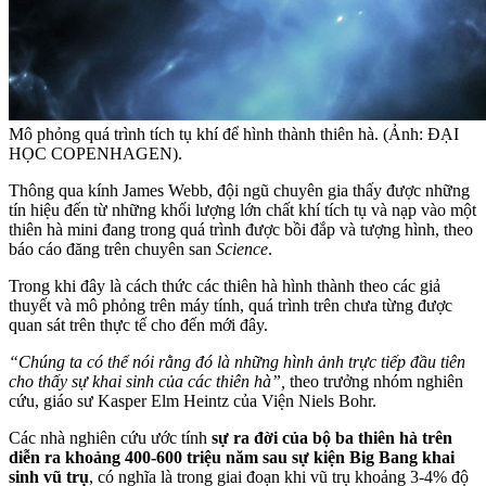
Mô phỏng quá trình tích tụ khí để hình thành thiên hà. (Ảnh: ĐẠI
HỌC COPENHAGEN).
Thông qua kính James Webb, đội ngũ chuyên gia thấy được những
tín hiệu đến từ những khối lượng lớn chất khí tích tụ và nạp vào một
thiên hà mini đang trong quá trình được bồi đắp và tượng hình, theo
báo cáo đăng trên chuyên san
Science
.
Trong khi đây là cách thức các thiên hà hình thành theo các giả
thuyết và mô phỏng trên máy tính, quá trình trên chưa từng được
quan sát trên thực tế cho đến mới đây.
“Chúng ta có thể nói rằng đó là những hình ảnh trực tiếp đầu tiên
cho thấy sự khai sinh của các thiên hà”,
theo trưởng nhóm nghiên
cứu, giáo sư Kasper Elm Heintz của Viện Niels Bohr.
Các nhà nghiên cứu ước tính
sự ra đời của bộ ba thiên hà trên
diễn ra khoảng 400-600 triệu năm sau sự kiện Big Bang khai
sinh vũ trụ
, có nghĩa là trong giai đoạn khi vũ trụ khoảng 3-4% độ