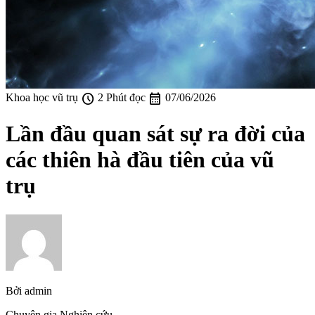
schedule
calendar_month
Khoa học vũ trụ
2 Phút đọc
07/06/2026
Lần đầu quan sát sự ra đời của
các thiên hà đầu tiên của vũ
trụ
Bởi
admin
Chuyên gia Nghiên cứu