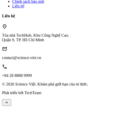
Chính sách bảo mật
Liên hệ
Liên hệ
location_on
Tòa nhà TechHub, Khu Công Nghệ Cao,
Quận 9, TP. Hồ Chí Minh
mark_email_read
contact@science-viet.vn
call
+84 28 8888 9999
© 2026 Science Việt. Khám phá giới hạn của tri thức.
Phát triển bởi
TechTeam
keyboard_arrow_up