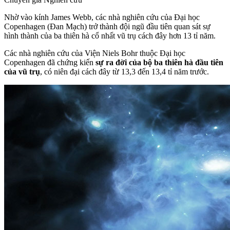
Nhờ vào kính James Webb, các nhà nghiên cứu của Đại học
Copenhagen (Đan Mạch) trở thành đội ngũ đầu tiên quan sát sự
hình thành của ba thiên hà cổ nhất vũ trụ cách đây hơn 13 tỉ năm.
Các nhà nghiên cứu của Viện Niels Bohr thuộc Đại học
Copenhagen đã chứng kiến
sự ra đời của bộ ba thiên hà đầu tiên
của vũ trụ
, có niên đại cách đây từ 13,3 đến 13,4 tỉ năm trước.