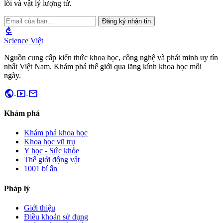
lõi và vật lý lượng tử.
Đăng ký nhận tin
biotech
Science Việt
Nguồn cung cấp kiến thức khoa học, công nghệ và phát minh uy tín
nhất Việt Nam. Khám phá thế giới qua lăng kính khoa học mỗi
ngày.
public
smart_display
mail
Khám phá
Khám phá khoa học
Khoa học vũ trụ
Y học - Sức khỏe
Thế giới động vật
1001 bí ẩn
Pháp lý
Giới thiệu
Điều khoản sử dụng