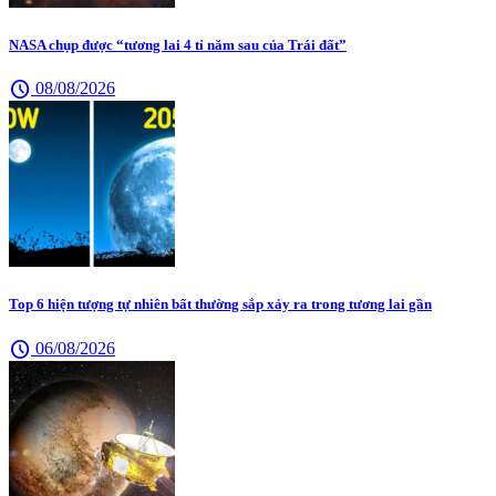
NASA chụp được “tương lai 4 tỉ năm sau của Trái đất”
schedule
08/08/2026
Top 6 hiện tượng tự nhiên bất thường sắp xảy ra trong tương lai gần
schedule
06/08/2026