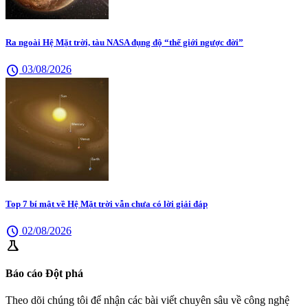
Ra ngoài Hệ Mặt trời, tàu NASA đụng độ “thế giới ngược đời”
schedule
03/08/2026
Top 7 bí mật về Hệ Mặt trời vẫn chưa có lời giải đáp
schedule
02/08/2026
science
Báo cáo Đột phá
Theo dõi chúng tôi để nhận các bài viết chuyên sâu về công nghệ