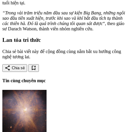
tuổi hiện tại.
“Trong vài trăm triệu năm đầu sau sự kiện Big Bang, những ngôi
sao đầu tiên xuất hiện, trước khi sao và khí bắt đầu tích tụ thành
các thiên hà. Đó là quá trình chúng tôi quan sát được
“, theo giáo
sư Darach Watson, thành viên nhóm nghiên cứu.
Lan tỏa tri thức
Chia sẻ bài viết này để cộng đồng cùng nắm bắt xu hướng công
nghệ tương lai.
share
bookmark_add
Chia sẻ
Tin cùng chuyên mục