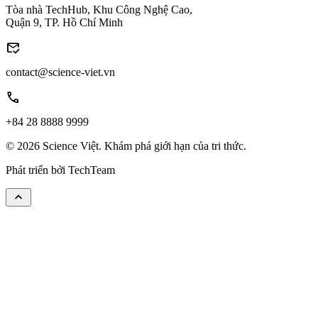
Tòa nhà TechHub, Khu Công Nghệ Cao,
Quận 9, TP. Hồ Chí Minh
mark_email_read
contact@science-viet.vn
call
+84 28 8888 9999
© 2026 Science Việt. Khám phá giới hạn của tri thức.
Phát triển bởi
TechTeam
keyboard_arrow_up