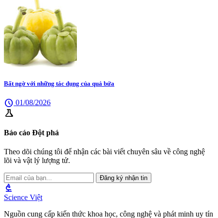
Bất ngờ với những tác dụng của quả bứa
schedule
01/08/2026
science
Báo cáo Đột phá
Theo dõi chúng tôi để nhận các bài viết chuyên sâu về công nghệ
lõi và vật lý lượng tử.
Đăng ký nhận tin
biotech
Science Việt
Nguồn cung cấp kiến thức khoa học, công nghệ và phát minh uy tín