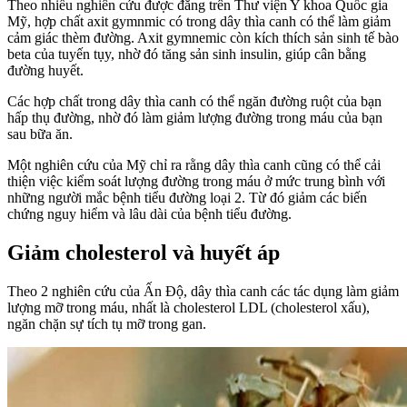
Theo nhiều nghiên cứu được đăng trên Thư viện Y khoa Quốc gia
Mỹ, hợp chất axit gymnmic có trong dây thìa canh có thể làm giảm
cảm giác thèm đường. Axit gymnemic còn kích thích sản sinh tế bào
beta của tuyến tụy, nhờ đó tăng sản sinh insulin, giúp cân bằng
đường huyết.
Các hợp chất trong dây thìa canh có thể ngăn đường ruột của bạn
hấp thụ đường, nhờ đó làm giảm lượng đường trong máu của bạn
sau bữa ăn.
Một nghiên cứu của Mỹ chỉ ra rằng dây thìa canh cũng có thể cải
thiện việc kiểm soát lượng đường trong máu ở mức trung bình với
những người mắc bệnh tiểu đường loại 2. Từ đó giảm các biến
chứng nguy hiểm và lâu dài của bệnh tiểu đường.
Giảm cholesterol và huyết áp
Theo 2 nghiên cứu của Ấn Độ, dây thìa canh các tác dụng làm giảm
lượng mỡ trong máu, nhất là cholesterol LDL (cholesterol xấu),
ngăn chặn sự tích tụ mỡ trong gan.