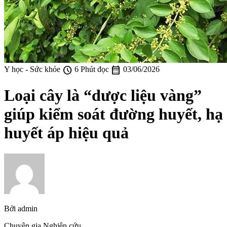
schedule
calendar_month
Y học - Sức khỏe
6 Phút đọc
03/06/2026
Loại cây là “dược liệu vàng”
giúp kiểm soát đường huyết, hạ
huyết áp hiệu quả
Bởi
admin
Chuyên gia Nghiên cứu