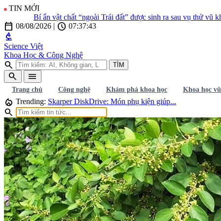
TIN MỚI
Bí ẩn vật chất “ngoài Trái đất” được sinh ra sau vụ thử vũ khí hạ
calendar_today
schedule
08/08/2026
|
07:37:44
biotech
Science Việt
Khoa Học & Công Nghệ
search
TÌM
search
menu
Trang chủ
Công nghệ
Khám phá khoa học
Khoa học vũ
local_fire_department
Trending:
Skarper DiskDrive: Món phụ kiện giúp...
search