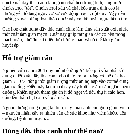
chiết xuất dây thìa canh làm giảm chất béo trung tính, tăng mức
cholesterol “tốt”. Cholesterol xấu và chất béo trung tính cao là
những yếu tố tăng nguy cơ xơ vữa động mạch, đột quỵ. Vậy nên
thường xuyên dùng loại thảo dược này có thể ngăn ngừa bệnh tim.
Các hợp chất trong dây thìa canh cũng làm tăng sản xuất oxit nitric,
một chất làm giãn mạch. Chất này giúp thư giãn các cơ bên trong
mạch máu, nhờ đó cải thiện lưu lượng máu và có thể làm giảm
huyết áp.
Hỗ trợ giảm cân
Nghiên cứu năm 2004 quy mô nhỏ ở người béo phì vừa phải sử
dụng chiết xuất dây thìa canh cho thấy trọng lượng cơ thể của họ
giảm 5 – 6% đồng thời giảm lượng thức ăn họ nạp vào cơ thể cũng
giảm xuống. Điều này là do loại cây này khiến giảm cảm giác thèm
đường, khiến người tham gia ăn ít đồ ngọt và tiêu thụ ít calo hơn,
dẫn đến thâm hụt calo và giảm cân.
Ngoài những công dụng kể trên, dây thìa canh còn giúp giảm viêm
– nguyên nhân gây ra nhiều vấn đề sức khỏe như viêm khớp, tiểu
đường, bệnh tim mạch…
Dùng dây thìa canh như thế nào?