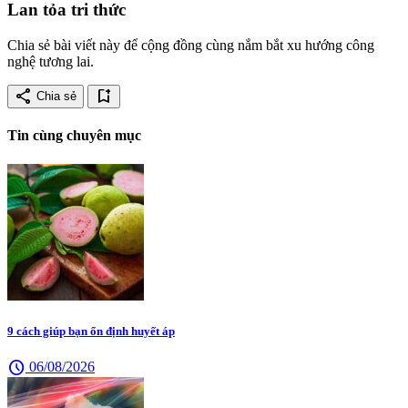
Lan tỏa tri thức
Chia sẻ bài viết này để cộng đồng cùng nắm bắt xu hướng công
nghệ tương lai.
share
bookmark_add
Chia sẻ
Tin cùng chuyên mục
9 cách giúp bạn ổn định huyết áp
schedule
06/08/2026