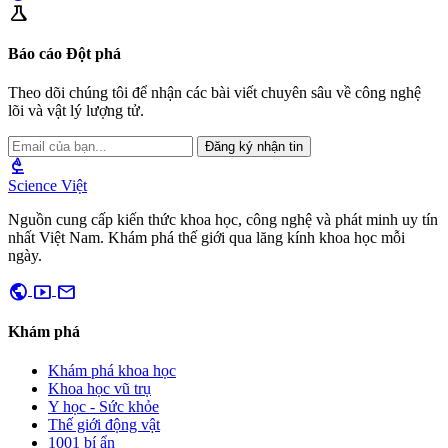
science
Báo cáo Đột phá
Theo dõi chúng tôi để nhận các bài viết chuyên sâu về công nghệ
lõi và vật lý lượng tử.
Đăng ký nhận tin
biotech
Science Việt
Nguồn cung cấp kiến thức khoa học, công nghệ và phát minh uy tín
nhất Việt Nam. Khám phá thế giới qua lăng kính khoa học mỗi
ngày.
public
smart_display
mail
Khám phá
Khám phá khoa học
Khoa học vũ trụ
Y học - Sức khỏe
Thế giới động vật
1001 bí ẩn