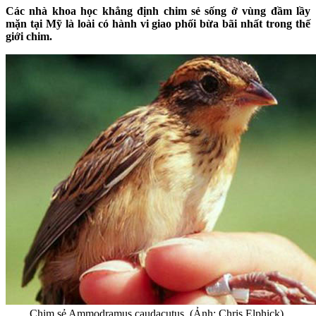
Các nhà khoa học khẳng định chim sẻ sống ở vùng đầm lầy
mặn tại Mỹ là loài có hành vi giao phối bừa bãi nhất trong thế
giới chim.
Chim sẻ Ammodramus caudacutus. (Ảnh: Chris Elphick).