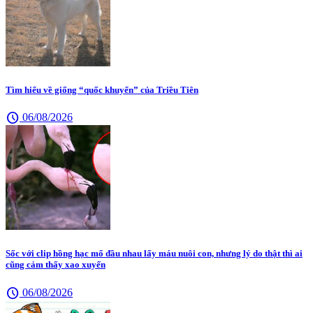
Tìm hiểu về giống “quốc khuyển” của Triều Tiên
schedule
06/08/2026
Sốc với clip hồng hạc mổ đầu nhau lấy máu nuôi con, nhưng lý do thật thì ai
cũng cảm thấy xao xuyến
schedule
06/08/2026