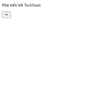
Phát triển bởi
TechTeam
keyboard_arrow_up