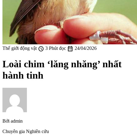
schedule
calendar_month
Thế giới động vật
3 Phút đọc
24/04/2026
Loài chim ‘lăng nhăng’ nhất
hành tinh
Bởi
admin
Chuyên gia Nghiên cứu