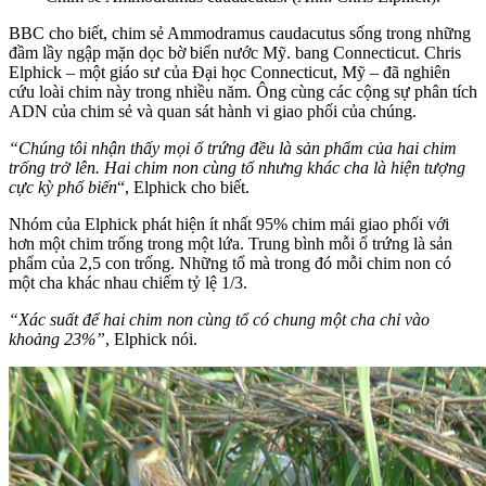
BBC cho biết, chim sẻ Ammodramus caudacutus sống trong những
đầm lầy ngập mặn dọc bờ biển nước Mỹ. bang Connecticut. Chris
Elphick – một giáo sư của Đại học Connecticut, Mỹ – đã nghiên
cứu loài chim này trong nhiều năm. Ông cùng các cộng sự phân tích
ADN của chim sẻ và quan sát hành vi giao phối của chúng.
“Chúng tôi nhận thấy mọi ổ trứng đều là sản phẩm của hai chim
trống trở lên. Hai chim non cùng tổ nhưng khác cha là hiện tượng
cực kỳ phổ biến
“, Elphick cho biết.
Nhóm của Elphick phát hiện ít nhất 95% chim mái giao phối với
hơn một chim trống trong một lứa. Trung bình mỗi ổ trứng là sản
phẩm của 2,5 con trống. Những tổ mà trong đó mỗi chim non có
một cha khác nhau chiếm tỷ lệ 1/3.
“Xác suất để hai chim non cùng tổ có chung một cha chỉ vào
khoảng 23%”
, Elphick nói.