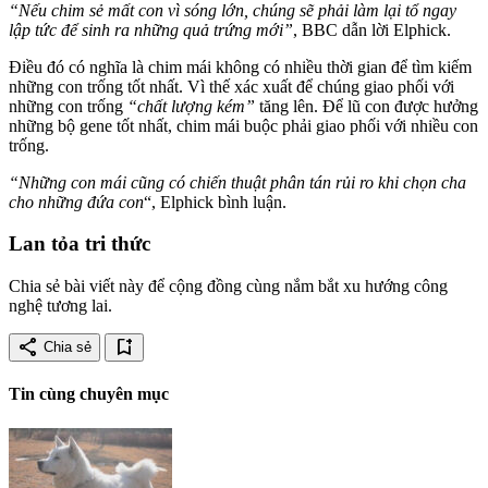
“Nếu chim sẻ mất con vì sóng lớn, chúng sẽ phải làm lại tổ ngay
lập tức để sinh ra những quả trứng mới”
, BBC dẫn lời Elphick.
Điều đó có nghĩa là chim mái không có nhiều thời gian để tìm kiếm
những con trống tốt nhất. Vì thế xác xuất để chúng giao phối với
những con trống
“chất lượng kém”
tăng lên. Để lũ con được hưởng
những bộ gene tốt nhất, chim mái buộc phải giao phối với nhiều con
trống.
“Những con mái cũng có chiến thuật phân tán rủi ro khi chọn cha
cho những đứa con
“, Elphick bình luận.
Lan tỏa tri thức
Chia sẻ bài viết này để cộng đồng cùng nắm bắt xu hướng công
nghệ tương lai.
share
bookmark_add
Chia sẻ
Tin cùng chuyên mục