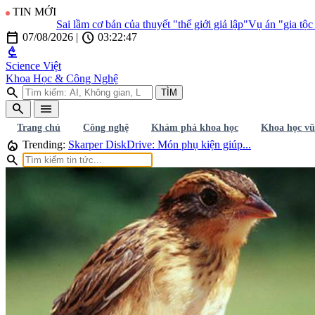
TIN MỚI
Sai lầm cơ bản của thuyết "thế giới giả lập"
Vụ án "gia tộc quỷ
calendar_today
schedule
07/08/2026
|
03:22:48
biotech
Science Việt
Khoa Học & Công Nghệ
search
TÌM
search
menu
Trang chủ
Công nghệ
Khám phá khoa học
Khoa học vũ
local_fire_department
Trending:
Skarper DiskDrive: Món phụ kiện giúp...
search