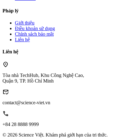
Pháp lý
Giới thiệu
Điều khoản sử dụng
Chính sách bảo mật
Liên hệ
Liên hệ
location_on
Tòa nhà TechHub, Khu Công Nghệ Cao,
Quận 9, TP. Hồ Chí Minh
mark_email_read
contact@science-viet.vn
call
+84 28 8888 9999
© 2026 Science Việt. Khám phá giới hạn của tri thức.