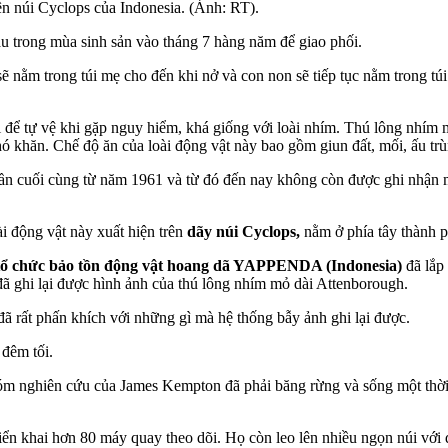
ên núi Cyclops của Indonesia. (Ảnh: RT).
u trong mùa sinh sản vào tháng 7 hàng năm để giao phối.
ẽ nằm trong túi mẹ cho đến khi nở và con non sẽ tiếp tục nằm trong tú
i để tự vệ khi gặp nguy hiểm, khá giống với loài nhím. Thú lông nhím
 khó khăn. Chế độ ăn của loài động vật này bao gồm giun đất, mối, ấu tr
ần cuối cùng từ năm 1961 và từ đó đến nay không còn được ghi nhận mẫ
i động vật này xuất hiện trên
dãy núi Cyclops,
nằm ở phía tây thành p
tổ chức bảo tồn động vật hoang dã YAPPENDA (Indonesia)
đã lắp 
đã ghi lại được hình ảnh của thú lông nhím mỏ dài Attenborough.
ã rất phấn khích với những gì mà hệ thống bẫy ảnh ghi lại được.
 đêm tối.
m nghiên cứu của James Kempton đã phải băng rừng và sống một thời gi
ển khai hơn 80 máy quay theo dõi. Họ còn leo lên nhiều ngọn núi với đ