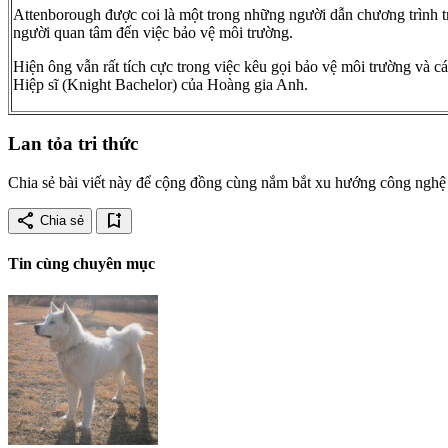
Attenborough được coi là một trong những người dẫn chương trình tr
người quan tâm đến việc bảo vệ môi trường.
Hiện ông vẫn rất tích cực trong việc kêu gọi bảo vệ môi trường và
Hiệp sĩ (Knight Bachelor) của Hoàng gia Anh.
Lan tỏa tri thức
Chia sẻ bài viết này để cộng đồng cùng nắm bắt xu hướng công nghệ 
share
bookmark_add
Chia sẻ
Tin cùng chuyên mục