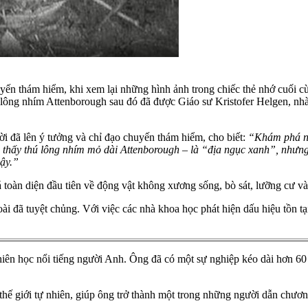
n thám hiểm, khi xem lại những hình ảnh trong chiếc thẻ nhớ cuối cùn
 lông nhím Attenborough sau đó đã được Giáo sư Kristofer Helgen, nh
i đã lên ý tưởng và chỉ đạo chuyến thám hiểm, cho biết:
“Khám phá này
 thấy thú lông nhím mỏ dài Attenborough – là “địa ngục xanh”, nhưng
vậy.”
toàn diện đầu tiên về động vật không xương sống, bò sát, lưỡng cư v
oài đã tuyệt chủng. Với việc các nhà khoa học phát hiện dấu hiệu tồn t
nhiên học nổi tiếng người Anh. Ông đã có một sự nghiệp kéo dài hơn 60
hế giới tự nhiên, giúp ông trở thành một trong những người dẫn chương 