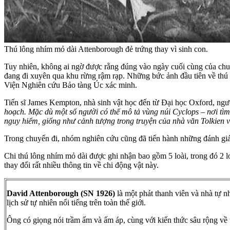
Thú lông nhím mỏ dài Attenborough đẻ trứng thay vì sinh con.
Tuy nhiên, không ai ngờ được rằng đúng vào ngày cuối cùng của chuyế
đang đi xuyên qua khu rừng rậm rạp. Những bức ảnh đầu tiên về thú
Viện Nghiên cứu Bảo tàng Úc xác minh.
Tiến sĩ James Kempton, nhà sinh vật học đến từ Đại học Oxford, ngườ
hoạch. Mặc dù một số người có thể mô tả vùng núi Cyclops – nơi tìm
nguy hiểm, giống như cảnh tượng trong truyện của nhà văn Tolkien 
Trong chuyến đi, nhóm nghiên cứu cũng đã tiến hành những đánh giá 
Chi thú lông nhím mỏ dài được ghi nhận bao gồm 5 loài, trong đó 2 l
thay đổi rất nhiều thông tin về chi động vật này.
David Attenborough (SN 1926)
là một phát thanh viên và nhà tự 
lịch sử tự nhiên nổi tiếng trên toàn thế giới.
Ông có giọng nói trầm ấm và ấm áp, cùng với kiến thức sâu rộng về t