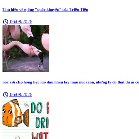
Tìm hiểu về giống “quốc khuyển” của Triều Tiên
schedule
06/08/2026
Sốc với clip hồng hạc mổ đầu nhau lấy máu nuôi con, nhưng lý do thật thì ai 
schedule
06/08/2026