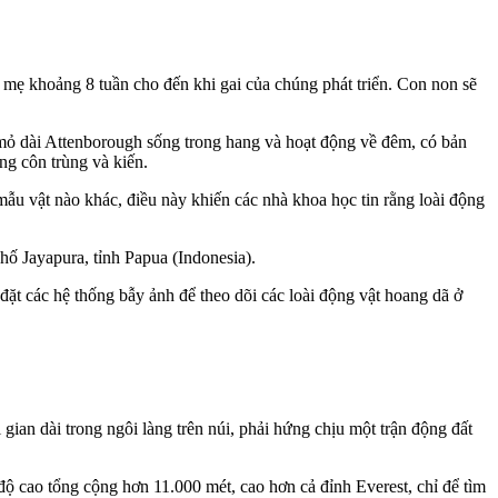
i mẹ khoảng 8 tuần cho đến khi gai của chúng phát triển. Con non sẽ
 mỏ dài Attenborough sống trong hang và hoạt động về đêm, có bản
ùng côn trùng và kiến.
u vật nào khác, điều này khiến các nhà khoa học tin rằng loài động
hố Jayapura, tỉnh Papua (Indonesia).
đặt các hệ thống bẫy ảnh để theo dõi các loài động vật hoang dã ở
an dài trong ngôi làng trên núi, phải hứng chịu một trận động đất
ộ cao tổng cộng hơn 11.000 mét, cao hơn cả đỉnh Everest, chỉ để tìm