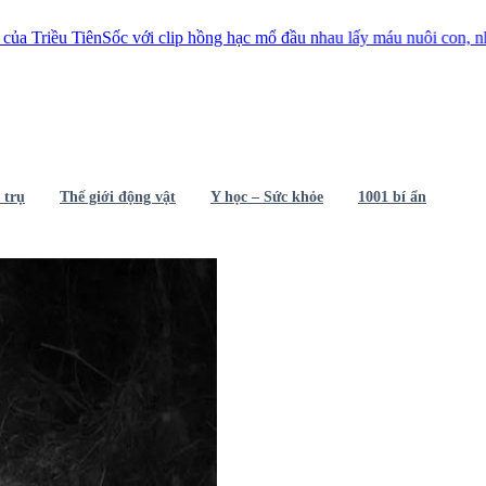
ên
Sốc với clip hồng hạc mổ đầu nhau lấy máu nuôi con, nhưng lý do th
 trụ
Thế giới động vật
Y học – Sức khỏe
1001 bí ẩn