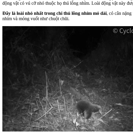
động vật có vú cỡ nhỏ thuộc họ thú lông nhím. Loài động vật này đư
Đây là loài nhỏ nhất trong chi thú lông nhím mỏ dài
, có cân nặng
nhím và móng vuốt như chuột chũi.