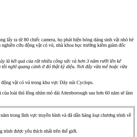
g lấy ra từ 80 chiếc camera, họ phát hiện bóng dáng sinh vật nhỏ bé
à nghiên cứu động vật có vú, nhà khoa học trưởng kiêm giám đốc
 là kết quả của rất nhiều công sức và hơn 3 năm rưỡi lên kế
 tôi nghĩ quang cảnh ở đó thật kỳ diệu. Nơi đây vừa mê hoặc vừa
à động vật có vú trong khu vực Dãy núi Cyclops.
ại của loài thú lông nhím mỏ dài Attenborough sau hơn 60 năm sẽ làm
 năm trong lĩnh vực truyền hình và đã dẫn hàng loạt chương trình về
trình được yêu thích nhất trên thế giới.