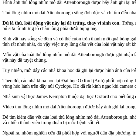
Hình ảnh thú lông nhím mỏ dài Attenborough được bẫy ảnh ghi lại tr
Thú lông nhím mỏ dài Attenborough sống đơn độc và chỉ tìm đến nha
Dù là thú, loài động vật này lại đẻ trứng, thay vì sinh con.
Trứng s
bú sữa từ những lỗ chân lông phía dưới bụng mẹ.
Sinh vật này sống về đêm và có thể cuộn tròn thành một quả bóng ga
tính rất nhút nhát, do vậy việc truy lùng dấu vết của loài vật này rất
Mẫu vật của loài thú lông nhím mỏ dài Attenborough được ghi nhận l
vật này đã tuyệt chủng.
Tuy nhiên, mới đây các nhà khoa học đã ghi lại được hình ảnh của loà
Theo đó, các nhà khoa học tại Đại học Oxford (Anh) phối hợp cùng
vùng hẻo lánh trên dãy núi Cyclops. Họ đã rất kinh ngạc khi camera 
Nhà sinh vật học James Kempton thuộc đại học Oxford cho biết ông đ
Video thú lông nhím mỏ dài Attenborough được bẫy ảnh ghi lại trong
Để tìm kiếm dấu vết của loài thú lông nhím mỏ dài Attenborough, nhó
và nhiều thành viên trong đoàn bị mắc bệnh sốt rét.
Ngoài ra, nhóm nghiên cứu đã phối hợp với người dân địa phương, tri