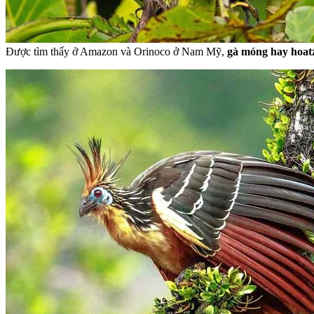
Được tìm thấy ở Amazon và Orinoco ở Nam Mỹ,
gà móng hay hoat