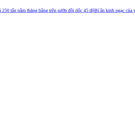
ng trên sườn đồi dốc 45 độ
Bí ẩn kinh ngạc của vương quốc đá Đại Z