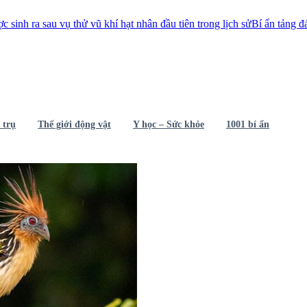
ũ khí hạt nhân đầu tiên trong lịch sử
Bí ẩn tảng đá 250 tấn nằm thăng bằ
 trụ
Thế giới động vật
Y học – Sức khỏe
1001 bí ẩn