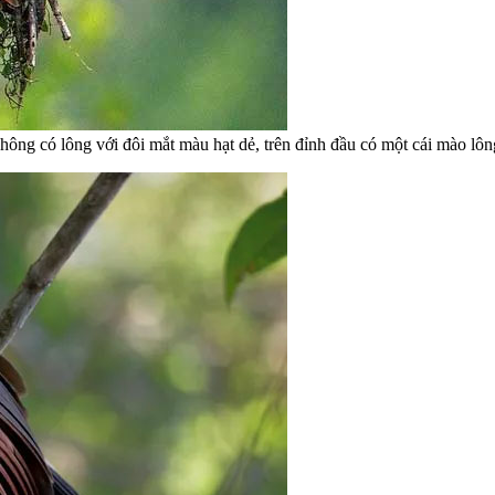
g có lông với đôi mắt màu hạt dẻ, trên đỉnh đầu có một cái mào lông