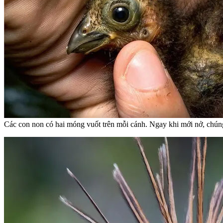
Các con non có hai móng vuốt trên mỗi cánh. Ngay khi mới nở, chú