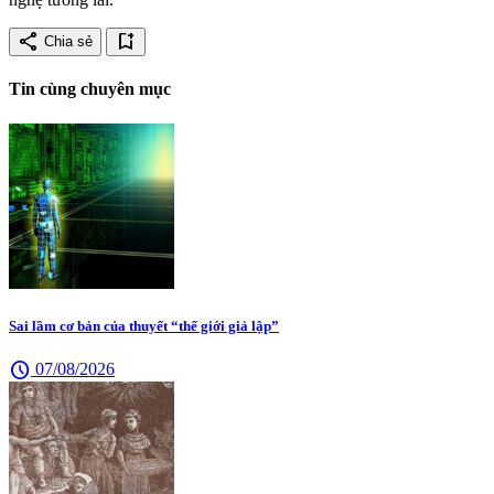
share
bookmark_add
Chia sẻ
Tin cùng chuyên mục
Sai lầm cơ bản của thuyết “thế giới giả lập”
schedule
07/08/2026