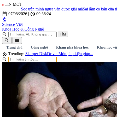
TIN MỚI
Sọc trên mình ngựa vằn được giải mã
Sai lầm cơ bản của thuyết
calendar_today
schedule
07/08/2026
|
09:36:25
biotech
Science Việt
Khoa Học & Công Nghệ
search
TÌM
search
menu
Trang chủ
Công nghệ
Khám phá khoa học
Khoa học vũ
local_fire_department
Trending:
Skarper DiskDrive: Món phụ kiện giúp...
search