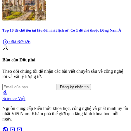
Top 10 đế chế tồn tại lâu đời nhất lịch sử: Có 1 đế chế thuộc Đông Nam Á
schedule
06/08/2026
science
Báo cáo Đột phá
Theo dõi chúng tôi để nhận các bài viết chuyên sâu về công nghệ
lõi và vật lý lượng tử.
Đăng ký nhận tin
biotech
Science Việt
Nguồn cung cấp kiến thức khoa học, công nghệ và phát minh uy tín
nhất Việt Nam. Khám phá thế giới qua lăng kính khoa học mỗi
ngày.
public
smart_display
mail