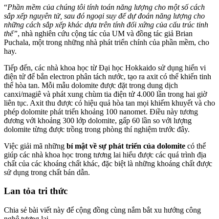
“
Phần mềm của chúng tôi tính toán năng lượng cho một số cách
sắp xếp nguyên tử, sau đó ngoại suy để dự đoán năng lượng cho
những cách sắp xếp khác dựa trên tính đối xứng của cấu trúc tinh
thể”
, nhà nghiên cứu cộng tác của UM và đồng tác giả Brian
Puchala, một trong những nhà phát triển chính của phần mềm, cho
hay.
Tiếp đến, các nhà khoa học từ Đại học Hokkaido sử dụng hiển vi
điện tử để bắn electron phân tách nước, tạo ra axit có thể khiến tinh
thể hòa tan. Mỗi mẫu dolomite được đặt trong dung dịch
canxi/magiê và phát xung chùm tia điện tử 4.000 lần trong hai giờ
liên tục. Axit thu được có hiệu quả hòa tan mọi khiếm khuyết và cho
phép dolomite phát triển khoảng 100 nanomet. Điều này tương
đương với khoảng 300 lớp dolomite, gấp 60 lần so với lượng
dolomite từng được trồng trong phòng thí nghiệm trước đây.
Việc giải mã những
bí mật về sự phát triển của dolomite
có thể
giúp các nhà khoa học trong tương lai hiểu được các quá trình địa
chất của các khoáng chất khác, đặc biệt là những khoáng chất được
sử dụng trong chất bán dẫn.
Lan tỏa tri thức
Chia sẻ bài viết này để cộng đồng cùng nắm bắt xu hướng công
nghệ tương lai.