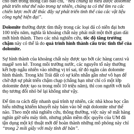
cho biết trong thông cáo báo chí,
“nếu chúng ta hiểu được dolomite
phát triển như thế nào trong tự nhiên, chúng ta có thể tìm ra các
chiến lược mới để thúc đẩy sự phát triển tinh thể của các vật liệu
công nghệ
hiện đại”.
Dolomite
thường được tìm thấy trong các loại đá có niên đại hơn
100 triệu năm, nghĩa là khoáng chất này phải mất một thời gian dài
mới hình thành. Theo các nhà nghiên cứu,
tốc độ tăng trưởng
chậm
này có thể là do
quá trình hình thành cấu trúc tinh thể của
dolomite.
Sự hình thành của khoáng chất này được tạo bởi các hàng canxi và
magiê xen kẽ. Trong môi trường nước, các nguyên tố này thường
kết hợp ngẫu nhiên vào những vị trí sai, từ đó ngăn cản dolomite
hình thành. Trong khi Trái đất có sự kiên nhẫn gần như vô hạn để
chờ đợi sự phát triển chậm chạp (chẳng hạn như chỉ có một lớp
dolomite được tạo ra trong mỗi 10 triệu năm), thì con người với tuổi
thọ tương đối nhỏ bé lại không như vậy.
Để tìm ra cách đẩy nhanh quá trình tự nhiên, các nhà khoa học cần
hiểu những khiếm khuyết này bám vào bề mặt dolomite như thế
nào. Theo một nhà nghiên cứu, thông thường, việc này sẽ mất hàng
nghìn giờ siêu máy tính, nhưng phần mềm độc quyền của UM đã
tận dụng một kỹ thuật mới để hoàn thành những mô phỏng này chỉ
“trong 2 mili giây với máy tính để bàn”.