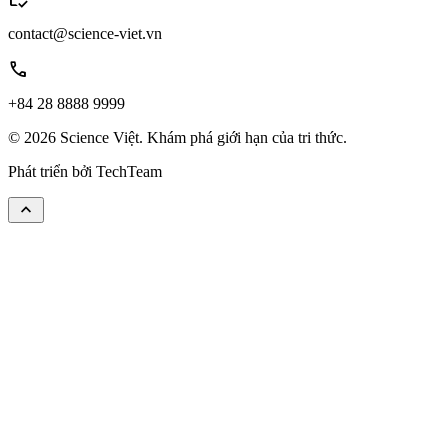
contact@science-viet.vn
call
+84 28 8888 9999
© 2026 Science Việt. Khám phá giới hạn của tri thức.
Phát triển bởi
TechTeam
keyboard_arrow_up