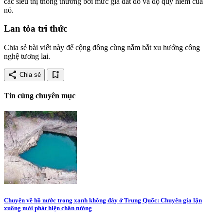
các siêu thị thông thường bởi mức giá đắt đỏ và độ quý hiếm của
nó.
Lan tỏa tri thức
Chia sẻ bài viết này để cộng đồng cùng nắm bắt xu hướng công
nghệ tương lai.
share
bookmark_add
Chia sẻ
Tin cùng chuyên mục
Chuyện về hồ nước trong xanh không đáy ở Trung Quốc: Chuyên gia lặn
xuống mới phát hiện chân tướng