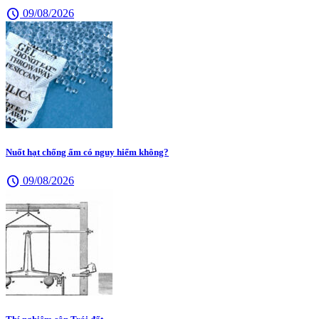
schedule
09/08/2026
Nuốt hạt chống ẩm có nguy hiểm không?
schedule
09/08/2026