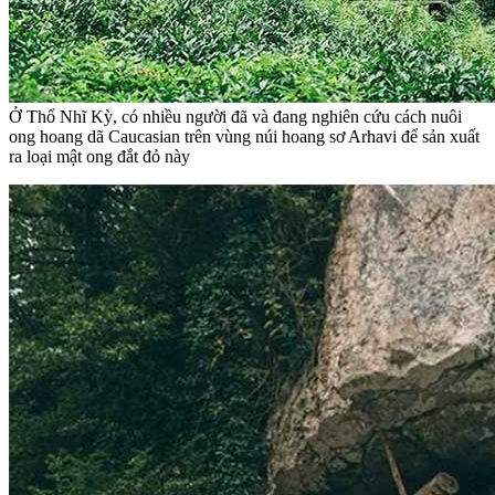
Ở Thổ Nhĩ Kỳ, có nhiều người đã và đang nghiên cứu cách nuôi
ong hoang dã Caucasian trên vùng núi hoang sơ Arhavi để sản xuất
ra loại mật ong đắt đỏ này