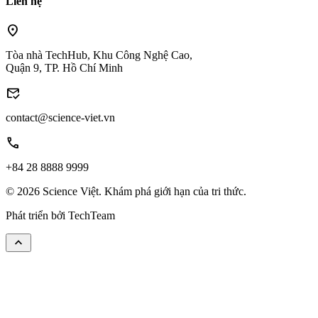
Liên hệ
location_on
Tòa nhà TechHub, Khu Công Nghệ Cao,
Quận 9, TP. Hồ Chí Minh
mark_email_read
contact@science-viet.vn
call
+84 28 8888 9999
© 2026 Science Việt. Khám phá giới hạn của tri thức.
Phát triển bởi
TechTeam
keyboard_arrow_up