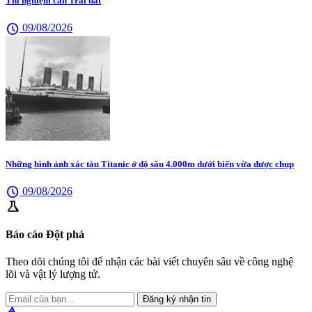
Thí nghiệm cân Trái đất
schedule
09/08/2026
Những hình ảnh xác tàu Titanic ở độ sâu 4.000m dưới biển vừa được chụp
schedule
09/08/2026
science
Báo cáo Đột phá
Theo dõi chúng tôi để nhận các bài viết chuyên sâu về công nghệ
lõi và vật lý lượng tử.
Đăng ký nhận tin