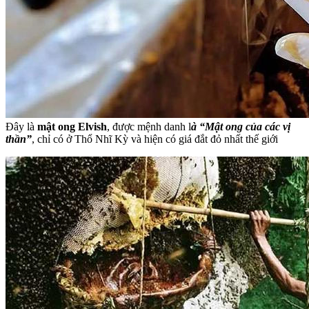
Đây là
mật ong Elvish
, được mệnh danh l
à “Mật ong của các vị
thần”
, chỉ có ở Thổ Nhĩ Kỳ và hiện có giá đắt đỏ nhất thế giới