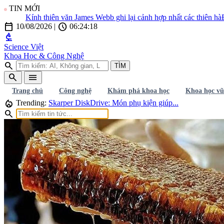
TIN MỚI
ính thiên văn James Webb ghi lại cảnh hợp nhất các thiên hà
Điều gì s
calendar_today
schedule
10/08/2026
|
06:24:21
biotech
Science Việt
Khoa Học & Công Nghệ
search
TÌM
search
menu
Trang chủ
Công nghệ
Khám phá khoa học
Khoa học vũ
local_fire_department
Trending:
Skarper DiskDrive: Món phụ kiện giúp...
search