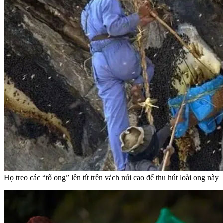
Họ treo các “tổ ong” lên tít trên vách núi cao để thu hút loài ong này