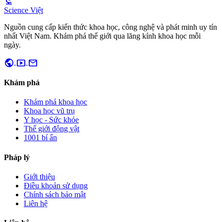
biotech
Science Việt
Nguồn cung cấp kiến thức khoa học, công nghệ và phát minh uy tín
nhất Việt Nam. Khám phá thế giới qua lăng kính khoa học mỗi
ngày.
public
smart_display
mail
Khám phá
Khám phá khoa học
Khoa học vũ trụ
Y học - Sức khỏe
Thế giới động vật
1001 bí ẩn
Pháp lý
Giới thiệu
Điều khoản sử dụng
Chính sách bảo mật
Liên hệ