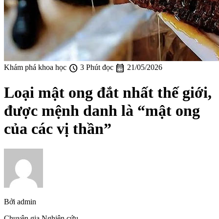
schedule
calendar_month
Khám phá khoa học
3 Phút đọc
21/05/2026
Loại mật ong đắt nhất thế giới,
được mệnh danh là “mật ong
của các vị thần”
Bởi
admin
Chuyên gia Nghiên cứu