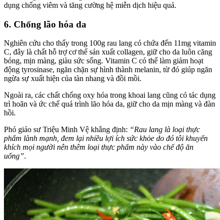
dụng chống viêm và tăng cường hệ miễn dịch hiệu quả.
6. Chống lão hóa da
Nghiên cứu cho thấy trong 100g rau lang có chứa đến 11mg vitamin
C, đây là chất hỗ trợ cơ thể sản xuất collagen, giữ cho da luôn căng
bóng, mịn màng, giàu sức sống. Vitamin C có thể làm giảm hoạt
động tyrosinase, ngăn chặn sự hình thành melanin, từ đó giúp ngăn
ngừa sự xuất hiện của tàn nhang và đồi mồi.
Ngoài ra, các chất chống oxy hóa trong khoai lang cũng có tác dụng
trì hoãn và ức chế quá trình lão hóa da, giữ cho da mịn màng và đàn
hồi.
Phó giáo sư Triệu Minh Vệ khẳng định:
“Rau lang là loại thực
phẩm lành mạnh, đem lại nhiều lợi ích sức khỏe do đó tôi khuyến
khích mọi người nên thêm loại thực phẩm này vào chế độ ăn
uống”
.