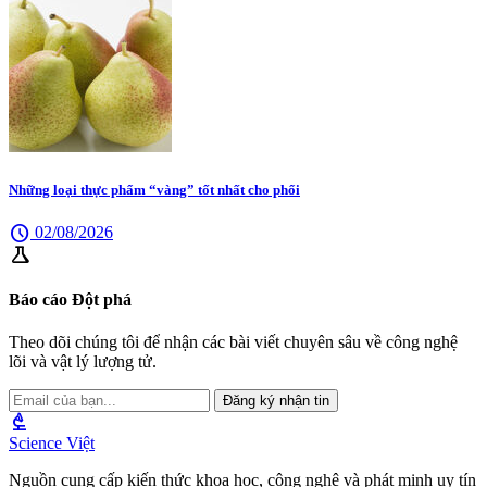
Những loại thực phẩm “vàng” tốt nhất cho phổi
schedule
02/08/2026
science
Báo cáo Đột phá
Theo dõi chúng tôi để nhận các bài viết chuyên sâu về công nghệ
lõi và vật lý lượng tử.
Đăng ký nhận tin
biotech
Science Việt
Nguồn cung cấp kiến thức khoa học, công nghệ và phát minh uy tín