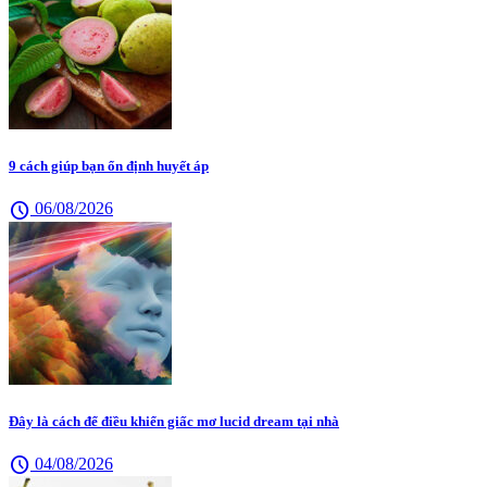
9 cách giúp bạn ổn định huyết áp
schedule
06/08/2026
Đây là cách để điều khiển giấc mơ lucid dream tại nhà
schedule
04/08/2026