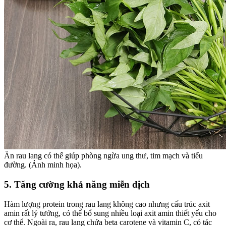
Ăn rau lang có thể giúp phòng ngừa ung thư, tim mạch và tiểu
đường. (Ảnh minh họa).
5. Tăng cường khả năng miễn dịch
Hàm lượng protein trong rau lang không cao nhưng cấu trúc axit
amin rất lý tưởng, có thể bổ sung nhiều loại axit amin thiết yếu cho
cơ thể. Ngoài ra, rau lang chứa beta carotene và vitamin C, có tác