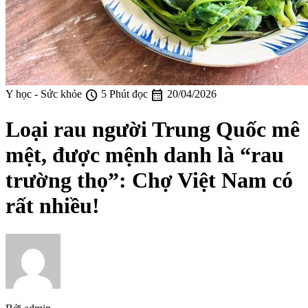
schedule
calendar_month
Y học - Sức khỏe
5 Phút đọc
20/04/2026
Loại rau người Trung Quốc mê
mệt, được mệnh danh là “rau
trường thọ”: Chợ Việt Nam có
rất nhiều!