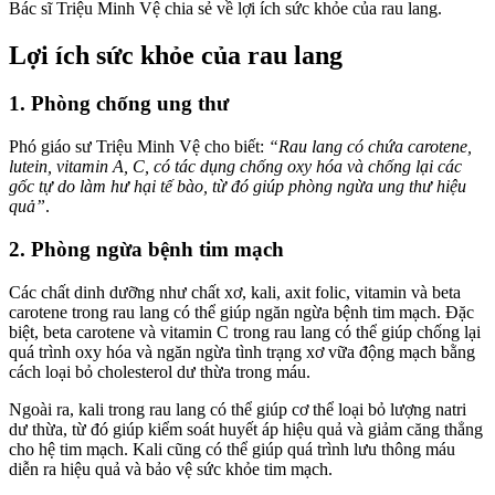
Bác sĩ Triệu Minh Vệ chia sẻ về lợi ích sức khỏe của rau lang.
Lợi ích sức khỏe của rau lang
1. Phòng chống ung thư
Phó giáo sư Triệu Minh Vệ cho biết:
“Rau lang có chứa carotene,
lutein, vitamin A, C, có tác dụng chống oxy hóa và chống lại các
gốc tự do làm hư hại tế bào, từ đó giúp phòng ngừa ung thư hiệu
quả”
.
2. Phòng ngừa bệnh tim mạch
Các chất dinh dưỡng như chất xơ, kali, axit folic, vitamin và beta
carotene trong rau lang có thể giúp ngăn ngừa bệnh tim mạch. Đặc
biệt, beta carotene và vitamin C trong rau lang có thể giúp chống lại
quá trình oxy hóa và ngăn ngừa tình trạng xơ vữa động mạch bằng
cách loại bỏ cholesterol dư thừa trong máu.
Ngoài ra, kali trong rau lang có thể giúp cơ thể loại bỏ lượng natri
dư thừa, từ đó giúp kiểm soát huyết áp hiệu quả và giảm căng thẳng
cho hệ tim mạch. Kali cũng có thể giúp quá trình lưu thông máu
diễn ra hiệu quả và bảo vệ sức khỏe tim mạch.