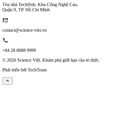
Tòa nhà TechHub, Khu Công Nghệ Cao,
Quận 9, TP. Hồ Chí Minh
mark_email_read
contact@science-viet.vn
call
+84 28 8888 9999
© 2026 Science Việt. Khám phá giới hạn của tri thức.
Phát triển bởi
TechTeam
keyboard_arrow_up