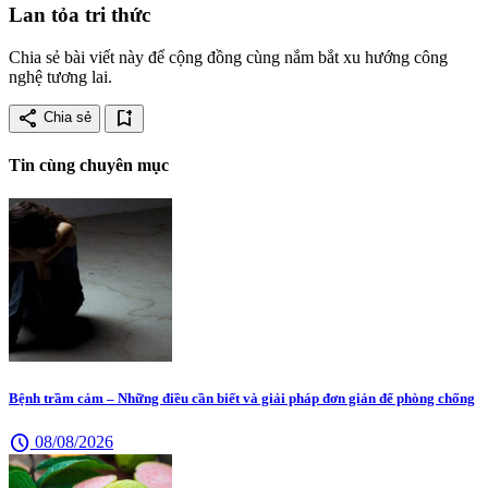
Lan tỏa tri thức
Chia sẻ bài viết này để cộng đồng cùng nắm bắt xu hướng công
nghệ tương lai.
share
bookmark_add
Chia sẻ
Tin cùng chuyên mục
Bệnh trầm cảm – Những điều cần biết và giải pháp đơn giản để phòng chống
schedule
08/08/2026