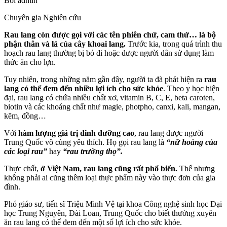
Bởi
admin
Chuyên gia Nghiên cứu
Rau lang còn được gọi với các tên phiên chử, cam thử… là bộ
phận thân và lá của cây khoai lang.
Trước kia, trong quá trình thu
hoạch rau lang thường bị bỏ đi hoặc được người dân sử dụng làm
thức ăn cho lợn.
Tuy nhiên, trong những năm gần đây, người ta đã phát hiện ra
rau
lang có thể đem đến nhiều lợi ích cho sức khỏe
. Theo y học hiện
đại, rau lang có chứa nhiều chất xơ, vitamin B, C, E, beta caroten,
biotin và các khoáng chất như magie, photpho, canxi, kali, mangan,
kẽm, đồng…
Với
hàm lượng giá trị dinh dưỡng cao
, rau lang được người
Trung Quốc vô cùng yêu thích. Họ gọi rau lang là
“nữ hoàng của
các loại rau”
hay
“rau trường thọ”.
Thực chất,
ở Việt Nam, rau lang cũng rất phổ biến.
Thế nhưng
không phải ai cũng thêm loại thực phẩm này vào thực đơn của gia
đình.
Phó giáo sư, tiến sĩ Triệu Minh Vệ tại khoa Công nghệ sinh học Đại
học Trung Nguyên, Đài Loan, Trung Quốc cho biết thường xuyên
ăn rau lang có thể đem đến một số lợi ích cho sức khỏe.