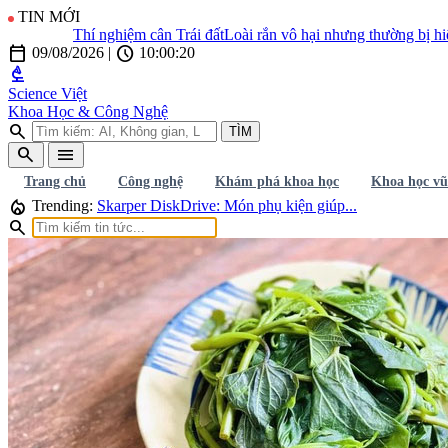
TIN MỚI
Thí nghiệm cân Trái đất
Loài rắn vô hại nhưng thường bị hiểu lầ
calendar_today
schedule
09/08/2026
|
10:00:22
biotech
Science Việt
Khoa Học & Công Nghệ
search
TÌM
search
menu
Trang chủ
Công nghệ
Khám phá khoa học
Khoa học vũ
local_fire_department
Trending:
Skarper DiskDrive: Món phụ kiện giúp...
search